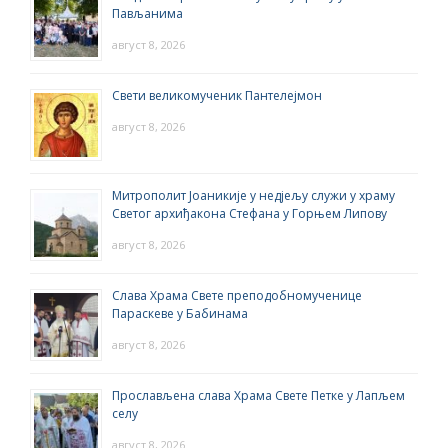
Пављанима
август 8, 2026
Свети великомученик Пантелејмон
август 8, 2026
Митрополит Јоаникије у недјељу служи у храму
Светог архиђакона Стефана у Горњем Липову
август 8, 2026
Слава Храма Свете преподобномученице
Параскеве у Бабинама
август 8, 2026
Прослављена слава Храма Свете Петке у Лапљем
селу
август 8, 2026