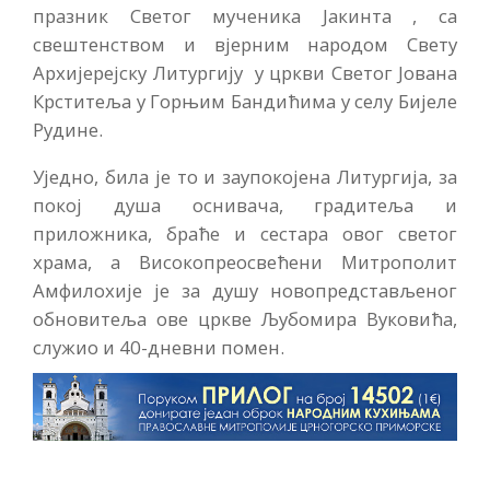
празник Светог мученика Јакинта , са
свештенством и вјерним народом Свету
Архијерејску Литургију у цркви Светог Јована
Крститеља у Горњим Бандићима у селу Бијеле
Рудине.
Уједно, била је то и заупокојена Литургија, за
покој душа оснивача, градитеља и
приложника, браће и сестара овог светог
храма, а Високопреосвећени Митрополит
Амфилохије је за душу новопредстављеног
обновитеља ове цркве Љубомира Вуковића,
служио и 40-дневни помен.