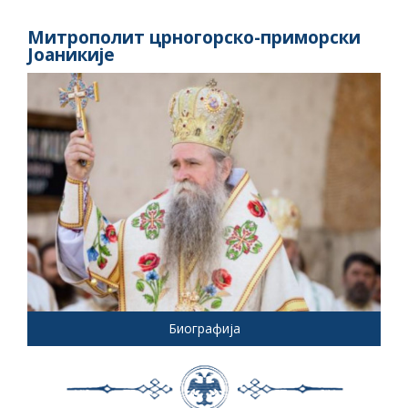
Митрополит црногорско-приморски
Јоаникије
Биографија