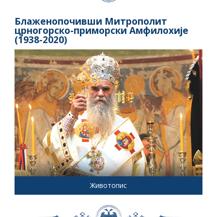
Блаженопочивши Митрополит
црногорско-приморски Амфилохије
(1938-2020)
Животопис