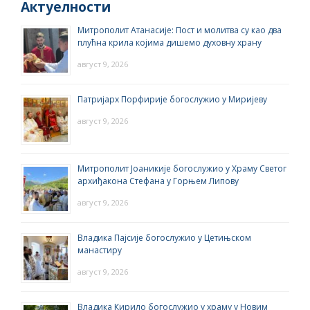
Актуелности
Митрополит Атанасије: Пост и молитва су као два
плућна крила којима дишемо духовну храну
август 9, 2026
Патријарх Порфирије богослужио у Миријеву
август 9, 2026
Митрополит Јоаникије богослужио у Храму Светог
архиђакона Стефана у Горњем Липову
август 9, 2026
Владика Пајсије богослужио у Цетињском
манастиру
август 9, 2026
Владика Кирило богослужио у храму у Новим