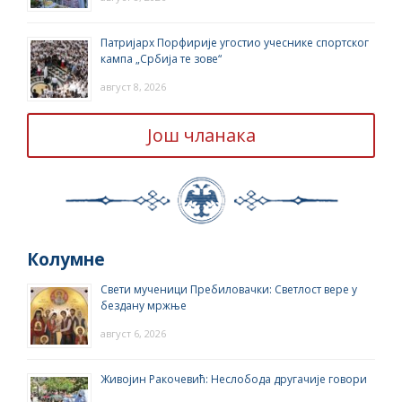
Патријарх Порфирије угостио учеснике спортског
кампа „Србија те зове“
август 8, 2026
Још чланака
Колумне
Свети мученици Пребиловачки: Светлост вере у
бездану мржње
август 6, 2026
Живојин Ракочевић: Неслобода другачије говори