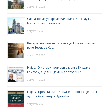
август 8, 2026
Слава храма у Барама Радовића, богослужи
Митрополит Јоаникије
август 7, 2026
Вечерас на Белависти у Херцег Новом поетско
вече Теодоре Ковач
август 7, 2026
Најава: У Котору промоција књиге Владике
Григорија ,,Једни другима потребни”
август 7, 2026
Најава: Представљање књиге „Залог за вјечност“
аутора Александра Вујовића
август 6, 2026