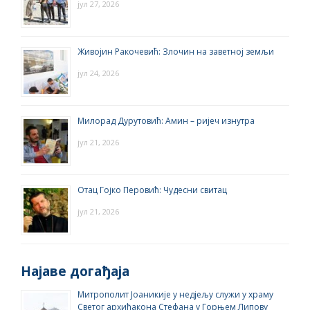
јул 27, 2026
Живојин Ракочевић: Злочин на заветној земљи
јул 24, 2026
Милорад Дурутовић: Амин – ријеч изнутра
јул 21, 2026
Отац Гојко Перовић: Чудесни свитац
јул 21, 2026
Најаве догађаја
Митрополит Јоаникије у недјељу служи у храму
Светог архиђакона Стефана у Горњем Липову