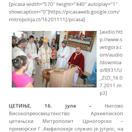
[picasa width=“570″ height=“440″ autoplay=“1″
showcaption=“0″]https://picasaweb.google.com/
mitropolija.ct/16201111[/picasa]
[audio:htt
p://www.s
vetigora.c
om/audio
/downloa
d/8931/U
_ZIZI_16.0
7.2011.m
p3]
ЦЕТИЊЕ, 16. јула –
Његово
Високопреосвештенство Архиепископ
цетињски Митрополит Црногорско –
приморски Г. Амфилохије служио је јутрос, на