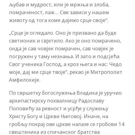
љубав и мудрост, или је мржња и злоба,
помраченост, лаж… Све зависи у нашем
животу од тога коме дајемо срце своје“.
„Срце је огледало. Оно је призвано да буде
светионик и свјетило. Ако је оно помрачено,
онда је сав човјек помрачен, сав човјек је
погружен у таму незнања. И зато и подсјећа
Свог ученика Господ, а кроз њега и нас: Чедо
моје, дај ми срце твоје“, рекао је Митрополит
Амфилохије.
По свршетку богослужења Владика је уручио
архипастирску похвалницу Радославу
Поповићу за ревност и усрђе у служењу
Христу Богу и Цркви Његовој. Иначе, на
гробљу покрај ове цркве налазе се гробови 14
свештеника из спичанског братства