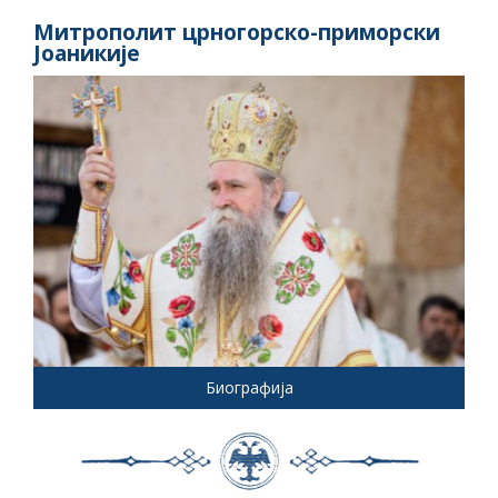
Митрополит црногорско-приморски
Јоаникије
Биографија