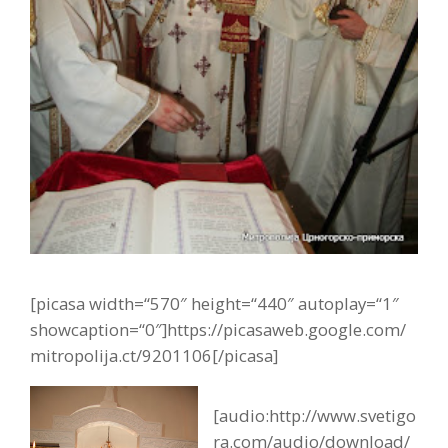
[picasa width=“570″ height=“440″ autoplay=“1″
showcaption=“0″]https://picasaweb.google.com/
mitropolija.ct/9201106[/picasa]
[audio:http://www.svetigo
ra.com/audio/download/