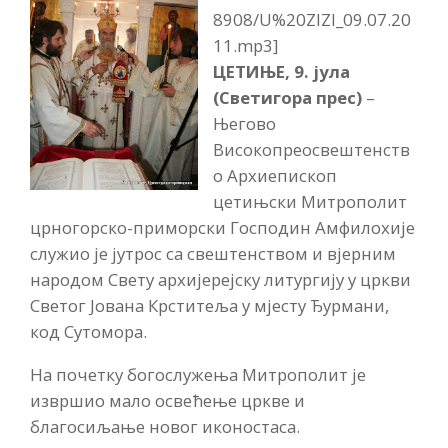
8908/U%20ZIZI_09.07.20
11.mp3]
ЦЕТИЊЕ, 9. јула
(Светигора прес)
–
Његово
Високопреосвештенств
о Архиепископ
цетињски Митрополит
црногорско-приморски Господин Амфилохије
служио је јутрос са свештенством и вјерним
народом Свету архијерејску литургију у цркви
Светог Јована Крститеља у мјесту Ђурмани,
код Сутомора.
На почетку богослужења Митрополит је
извршио мало освећење цркве и
благосиљање новог иконостаса.