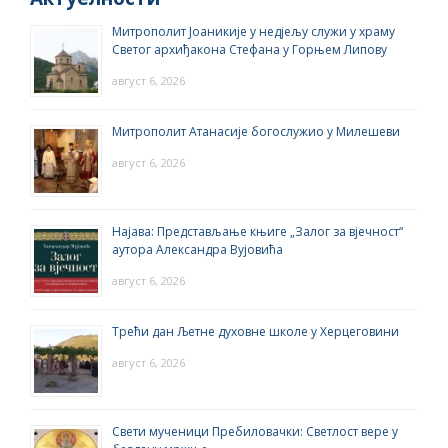
Митрополит Јоаникије у недјељу служи у храму
Светог архиђакона Стефана у Горњем Липову
август 6, 2026
Митрополит Атанасије богослужио у Милешеви
август 6, 2026
Најава: Представљање књиге „Залог за вјечност“
аутора Александра Вујовића
август 6, 2026
Трећи дан Љетне духовне школе у Херцеговини
август 6, 2026
Свети мученици Пребиловачки: Светлост вере у