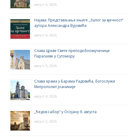
август 6, 2026
Најава: Представљање књиге „Залог за вјечност“
аутора Александра Вујовића
август 6, 2026
Слава Цркве Свете преподобномученице
Параскеве у Сутомору
август 5, 2026
Слава храма у Барама Радовића, богослужи
Митрополит Јоаникије
август 4, 2026
„Ђедов сабор“ у Осојану 9. августа
август 2, 2026