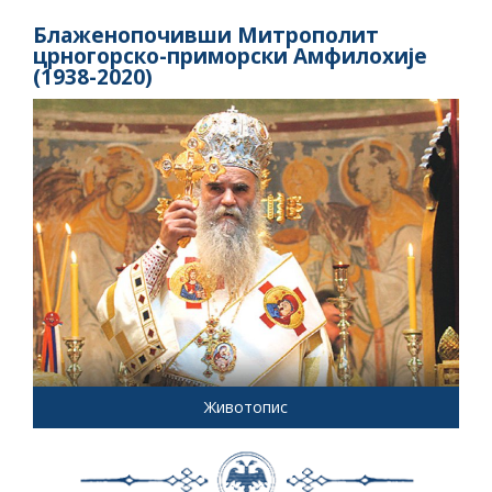
Блаженопочивши Митрополит
црногорско-приморски Амфилохије
(1938-2020)
Животопис