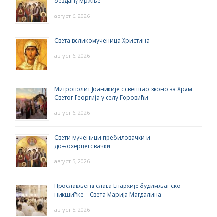
бездану мржње
август 6, 2026
Света великомученица Христина
август 6, 2026
Митрополит Јоаникије освештао звоно за Храм
Светог Георгија у селу Горовићи
август 6, 2026
Свети мученици пребиловачки и
доњохерцеговачки
август 5, 2026
Прослављена слава Епархије будимљанско-
никшићке – Света Марија Магдалина
август 5, 2026