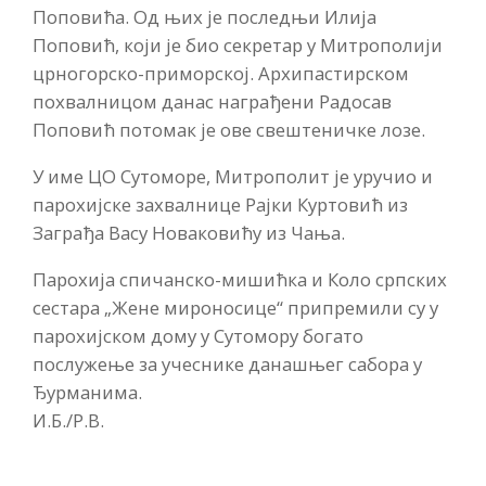
Поповића. Од њих је последњи Илија
Поповић, који је био секретар у Митрополији
црногорско-приморској. Архипастирском
похвалницом данас награђени Радосав
Поповић потомак је ове свештеничке лозе.
У име ЦО Сутоморе, Митрополит је уручио и
парохијске захвалнице Рајки Куртовић из
Заграђа Васу Новаковићу из Чања.
Парохија спичанско-мишићка и Коло српских
сестара „Жене мироносице“ припремили су у
парохијском дому у Сутомору богато
послужење за учеснике данашњег сабора у
Ђурманима.
И.Б./Р.В.