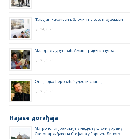
Живојин Ракочевић: Злочин на заветној земљи
јул 24, 2026
Милорад Дурутовић: Амин – ријеч изнутра
јул 21, 2026
Отац Гојко Перовић: Чудесни свитац
јул 21, 2026
Најаве догађаја
Митрополит Јоаникије у недјељу служи у храму
Светог архиђакона Стефана у Горњем Липову