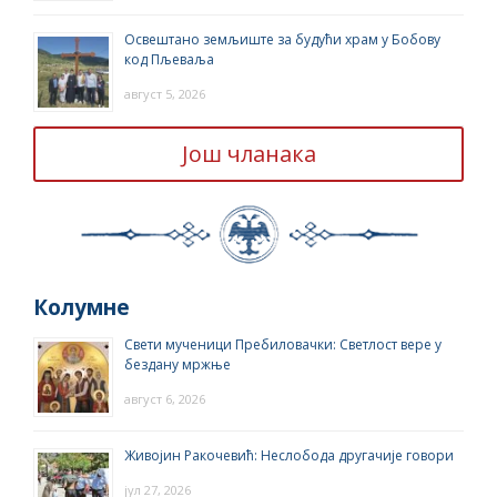
Освештано земљиште за будући храм у Бобову
код Пљеваља
август 5, 2026
Још чланака
Колумне
Свети мученици Пребиловачки: Светлост вере у
бездану мржње
август 6, 2026
Живојин Ракочевић: Неслобода другачије говори
јул 27, 2026