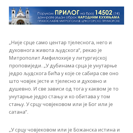
„Није срце само центар тјелеснога, него и
духовнога живота људскога“, рекао је
Митрополит Амфилохије у литургијској
проповиједи. „У дубинама срца је унутарње
једро људскога бића у које се сабира све оно
што човјек јесте и тјелесно и духовно и
душевно. И све зависи од тога у каквом је то
унутарње једро стању и ко обитава у том
стању. У срцу човјековом или је Бог или је
сатана“.
„У срцу човјековом или је Божанска истина и