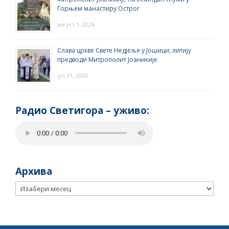
Горњем манастиру Острог
август 1, 2026
Слава цркве Свете Недјеље у Јошици, литију
предводи Митрополит Јоаникије
јул 31, 2026
Радио Светигора – yживо:
Архива
Архива