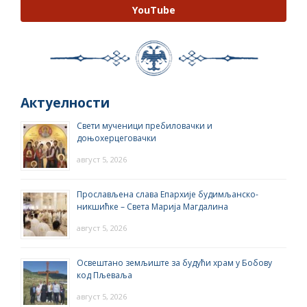
YouTube
Актуелности
Свети мученици пребиловачки и
доњохерцеговачки
август 5, 2026
Прослављена слава Епархије будимљанско-
никшићке – Света Марија Магдалина
август 5, 2026
Освештано земљиште за будући храм у Бобову
код Пљеваља
август 5, 2026