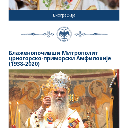
Биографија
Блаженопочивши Митрополит
црногорско-приморски Амфилохије
(1938-2020)