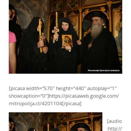
[picasa width=“570″ height=“440″ autoplay=“1″
showcaption=“0″]https://picasaweb.google.com/
mitropolija.ct/4201104[/picasa]
[audio
:http://