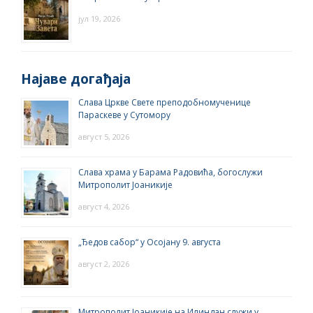
јул 19, 2026
Најаве догађаја
Слава Цркве Свете преподобномученице
Параскеве у Сутомору
август 5, 2026
Слава храма у Барама Радовића, богослужи
Митрополит Јоаникије
август 4, 2026
„Ђедов сабор“ у Осојану 9. августа
август 2, 2026
Митрополит Јоаникије на Илиндан служи у