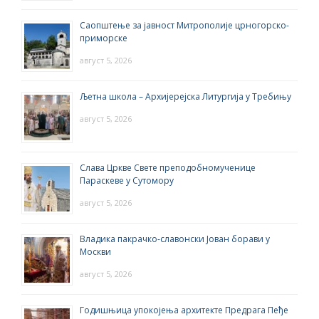
Саопштење за јавност Митрополије црногорско-
приморске
август 5, 2026
Љетна школа – Архијерејска Литургија у Требињу
август 5, 2026
Слава Цркве Свете преподобномученице
Параскеве у Сутомору
август 5, 2026
Владика пакрачко-славонски Јован борави у
Москви
август 5, 2026
Годишњица упокојења архитекте Предрага Пеђе