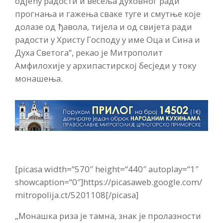
одјећу радости и весеља духовног ради
прогнања и гажења сваке туге и смутње које
долазе од ђавола, тијела и од свијета ради
радости у Христу Господу у име Оца и Сина и
Духа Светога“, рекао је Митрополит
Амфилохије у архипастирској бесједи у току
монашења.
[picasa width=“570″ height=“440″ autoplay=“1″
showcaption=“0″]https://picasaweb.google.com/
mitropolija.ct/5201108[/picasa]
„Монашка риза је тамна, знак је пролазности