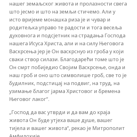
нашег земаљског живота и пролазности свега
што јесмо и што на земљи стичемо. Али у
исто вријеме монашка риза је и чувар и
родитељка управо те радости и тога весеља
духовнога и подсјетник на страдања Господа
нашега Исуса Христа, али и на силу Његовога
Васкрсења јер је Он васкрснуо из гроба у који
сваки створ силази. Благодарећи томе што је
Он смрт побиједио Својим Васкрсење, онда и
наш гроб и оно што символише гроб, све то је
будилник, подстицај на подвиг, на труд, на
узимање благог јарма Христовог и бремена
Његовог лаког“.
„Господ да вас утврди и да вам до краја
живота Он буде утјеха ваше душе, вашег
тијела и вашег живота“, рекао је Митрополит
Амфилохије.