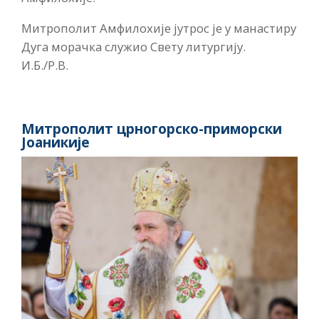
Митрополит Амфилохије јутрос је у манастиру
Дуга морачка служио Свету литургију.
И.Б./Р.В.
Митрополит црногорско-приморски
Јоаникије