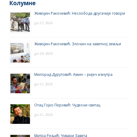
Колумне
Живојин Ракочевић: Неслобода другачије говори
јул 27, 2026
Живојин Ракочевић: Злочин на заветној земљи
јул 24, 2026
Милорад Дурутовић: Амин – ријеч изнутра
јул 21, 2026
Отац Гојко Перовић: Чудесни свитац
јул 21, 2026
Митра Рељић: Чувари Завета