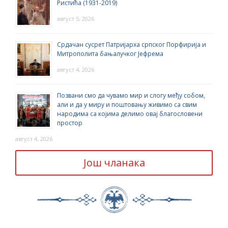
Ристића (1931-2019)
август 5, 2026
Срдачан сусрет Патријарха српског Порфирија и
Митрополита бањалучког Јефрема
август 4, 2026
Позвани смо да чувамо мир и слогу међу собом,
али и да у миру и поштовању живимо са свим
народима са којима делимо овај благословени
простор
август 4, 2026
Још чланака