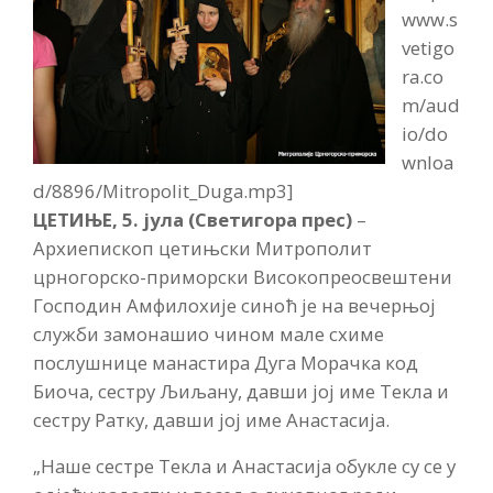
www.s
vetigo
ra.co
m/aud
io/do
wnloa
d/8896/Mitropolit_Duga.mp3]
ЦЕТИЊЕ, 5. јула (Светигора прес)
–
Архиепископ цетињски Митрополит
црногорско-приморски Високопреосвештени
Господин Амфилохије синоћ је на вечерњој
служби замонашио чином мале схиме
послушнице манастира Дуга Морачка код
Биоча, сестру Љиљану, давши јој име Текла и
сестру Ратку, давши јој име Анастасија.
„Наше сестре Текла и Анастасија обукле су се у