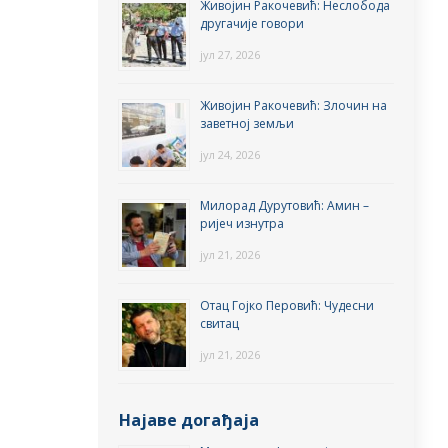
Живојин Ракочевић: Неслобода
другачије говори
јул 27, 2026
Живојин Ракочевић: Злочин на
заветној земљи
јул 24, 2026
Милорад Дурутовић: Амин –
ријеч изнутра
јул 21, 2026
Отац Гојко Перовић: Чудесни
свитац
јул 21, 2026
Најаве догађаја