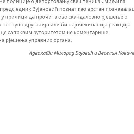
ичне полиције о депортовању свештеника Смиљића
е предсједник Вујановић познат као врстан познавала
ио у прилици да прочита ово скандалозно рјешење о
а потпуно другачија или би најочекиванија реакција
лице са таквим ауторитетом не коментарише
на рјешења управних органа.
Адвокати Милорад Бојовић и Веселин Ковач