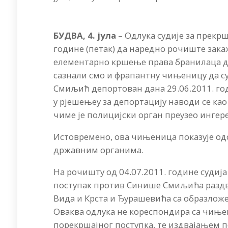
БУДВА, 4. јула
– Одлука судије за прекрш
године (петак) да наредно рочиште зака
елементарно кршење права бранилаца да
сазнали смо и фрапантну чињеницу да су
Смиљић депортован дана 29.06.2011. го
у рјешењеу за депортацију наводи се као
чиме је полицијски орган преузео ингере
Истовремено, ова чињеница показује од
државним органима.
На рочишту од 04.07.2011. године судија
поступак против Синише Смиљића раздво
Вида и Крста и Ђурашевића са образлож
Оваква одлука не кореспондира са чиње
порекршајног поступка, те издвајањем п