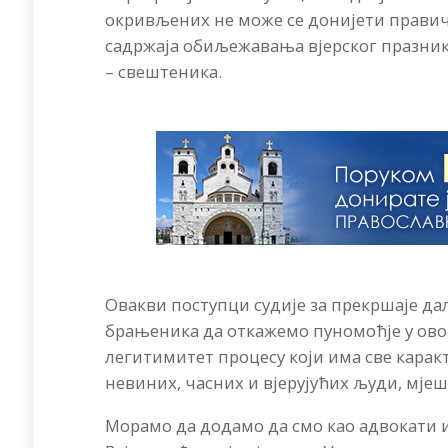
окривљених не може се донијети правичн
садржаја обиљежавања вјерског празник
– свештеника.
Овакви поступци судије за прекршаје да
брањеника да откажемо пуномоћје у ово
легитимитет процесу који има све карак
невиних, часних и вјерујућих људи, мјеш
Морамо да додамо да смо као адвокати 