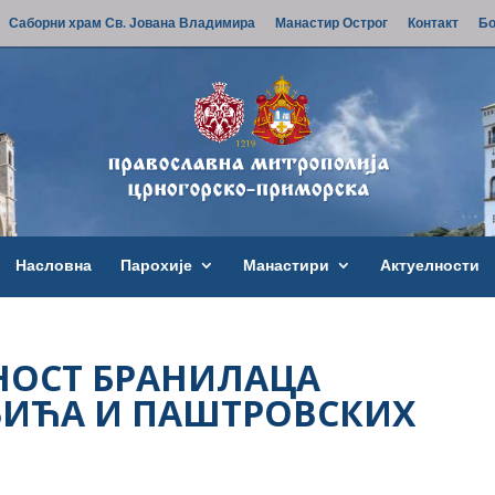
Саборни храм Св. Јована Владимира
Манастир Острог
Контакт
Бо
Насловна
Парохије
Манастири
Актуелности
НОСТ БРАНИЛАЦА
ИЋА И ПАШТРОВСКИХ