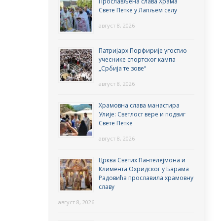
Прослављена слава Храма
Свете Петке у Лапљем селу
август 8, 2026
Патријарх Порфирије угостио
учеснике спортског кампа
„Србија те зове“
август 8, 2026
Храмовна слава манастира
Улије: Светлост вере и подвиг
Свете Петке
август 8, 2026
Црква Светих Пантелејмона и
Климента Охридског у Барама
Радовића прославила храмовну
славу
август 8, 2026