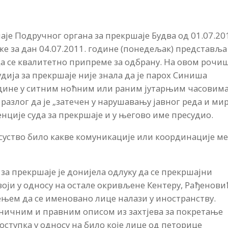
аје Подручног органа за прекршаје Будва од 01.07.20
же за дан 04.07.2011. године (понедељак) представља
 се квалитетно припреме за одбрану. На овом рочи
дија за прекршаје није знала да је парох Синиша
дине у ситним ноћним или раним јутарњим часовима
 разлог да је „затечен у нарушавању јавног реда и ми
нције суда за прекршаје и у његово име пресудио.
суство било какве комуникације или координације м
 за прекршаје је донијела одлуку да се прекршајни
ји у односу на остале окривљене Кентеру, Рађенови
ењем да се именовано лице налази у иностранству.
ничним и правним описом из захтјева за покретање
оступка у односу на било које лице од петорице