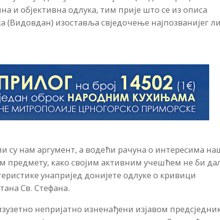
а и објективна одлука, тим прије што се из описа
а (Видовдан) изоставља свједочење најпозванијег л
ли су нам аргумент, а водећи рачуна о интересима н
м предмету, како својим активним учешћем не би да
теристике унапријед донијете одлуке о кривици
тана Св. Стефана.
изузетно непријатно изненађени изјавом предсједни