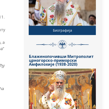
11.
шту
Биографија
, а
ра“
Блаженопочивши Митрополит
црногорско-приморски
Амфилохије (1938-2020)
еђу
ћа