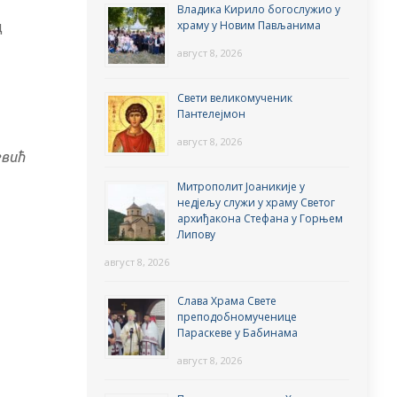
Владика Кирило богослужио у
ц
храму у Новим Пављанима
август 8, 2026
Свети великомученик
Пантелејмон
август 8, 2026
евић
Митрополит Јоаникије у
недјељу служи у храму Светог
архиђакона Стефана у Горњем
Липову
август 8, 2026
Слава Храма Свете
преподобномученице
Параскеве у Бабинама
август 8, 2026