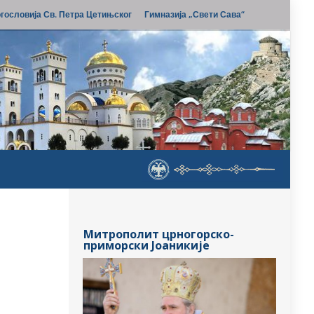
гословија Св. Петра Цетињског
Гимназија „Свети Сава“
Митрополит црногорско-
приморски Јоаникије