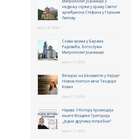
Митрополит Јоаникије у
недјељу служи у храму Светог
архиђакона Стефана у Горњем
Липову
август 8, 2026
Слава храма у Барама
Радовића, богослужи
Митрополит Јоаникије
август 7, 2026
Вечерас на Белависти у Херцег
Новом поетско вече Теодоре
Ковач
август 7, 2026
Најава: У Котору промоција
књиге Владике Григорија
,,Једни другима потребни”
август 7, 2026