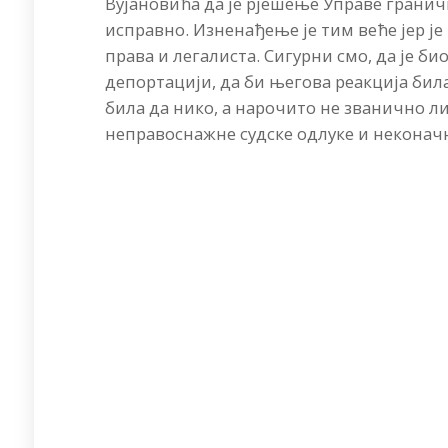
Вујановића да је рјешење Управе гран
исправно. Изненађење је тим веће јер ј
права и легалиста. Сигурни смо, да је б
депортацији, да би његова реакција бил
била да нико, а нарочито не званично 
неправоснажне судске одлуке и неконач