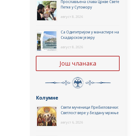
Прослављена слава Цркве Свете
Петке у Сутомору
август 8, 2026
Са Одигитријом у манастире на
Скадарском језеру
август 8, 2026
Још чланака
Колумне
Свети мученици Пребиловачки:
Светлост вере у бездану мржње
август 6, 2026