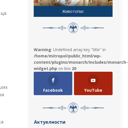
Животопис
ица
Warning
: Undefined array key "title" in
/home/mitropol/public_html/wp-
content/plugins/monarch/includes/monarch-
widget.php
on line
20
аших
Facebook
YouTube
ли
ка
Актуелности