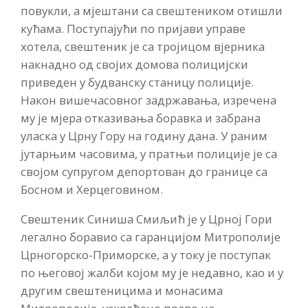
повукли, а мјештани са свештеником отишли
кућама. Поступајући по пријави управе
хотела, свештеник је са тројицом вјерника
накнадно од својих домова полицијски
приведен у будванску станицу полиције.
Након вишечасовног задржавања, изречена
му је мјера отказивања боравка и забрана
уласка у Црну Гору на годину дана. У раним
јутарњим часовима, у пратњи полиције је са
својом супругом депортован до границе са
Босном и Херцеговином.
Свештеник Синиша Смиљић је у Црној Гори
легално боравио са гаранцијом Митрополије
Црногорско-Приморске, а у току је поступак
по његовој жалби којом му је недавно, као и у
другим свештеницима и монасима