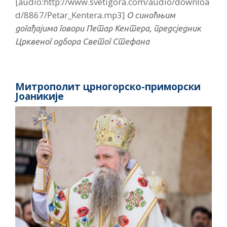
[audio:http://www.svetigora.com/audio/downloa
d/8867/Petar_Kentera.mp3]
О синоћњим
догађајима говори Петар Кентера, предсједник
Црквеног одбора Светог Стефана
Митрополит црногорско-приморски
Јоаникије