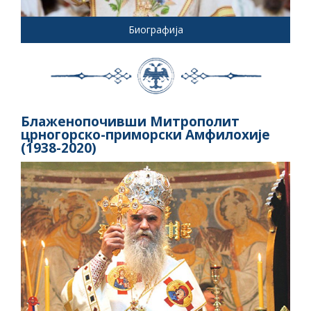
Биографија
Блаженопочивши Митрополит
црногорско-приморски Амфилохије
(1938-2020)