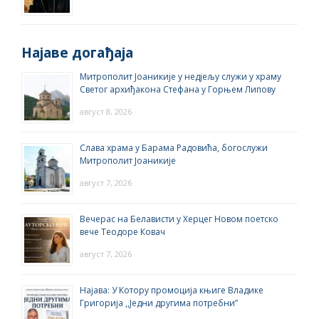
Најаве догађаја
Митрополит Јоаникије у недјељу служи у храму
Светог архиђакона Стефана у Горњем Липову
август 8, 2026
Слава храма у Барама Радовића, богослужи
Митрополит Јоаникије
август 7, 2026
Вечерас на Белависти у Херцег Новом поетско
вече Теодоре Ковач
август 7, 2026
Најава: У Котору промоција књиге Владике
Григорија ,,Једни другима потребни”