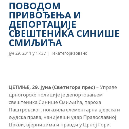
ПОВОДОМ
ПРИВОЂЕЊА И
ДЕПОРТАЦИЈЕ
СВЕШТЕНИКА СИНИШЕ
СМИЉИЋА
јун 29, 2011 у 17:37
|
Некатегоризовано
ЦЕТИЊЕ, 29. јуна (Светигора прес)
– Управе
црногорске полиције је депортовањем
свештеника Синише Смиљића, пароха
Паштровског, погазила елементарна вјерска и
људска права, нанијевши удар Православној
Цркви, вјерницима и правди у Црној Гори.