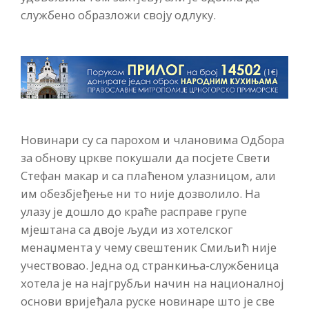
службено образложи своју одлуку.
Новинари су са парохом и члановима Одбора
за обнову цркве покушали да посјете Свети
Стефан макар и са плаћеном улазницом, али
им обезбјеђење ни то није дозволило. На
улазу је дошло до краће расправе групе
мјештана са двоје људи из хотелског
менаџмента у чему свештеник Смиљић није
учествовао. Једна од странкиња-службеница
хотела је на најгрубљи начин на националној
основи вријеђала руске новинаре што је све