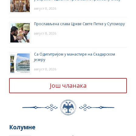
август 8, 2026
Прослављена слава Цркве Свете Петке у Сутомору
август 8, 2026
Са Одигитријом у манастире на Скадарском
језеру
август 8, 2026
Још чланака
Колумне