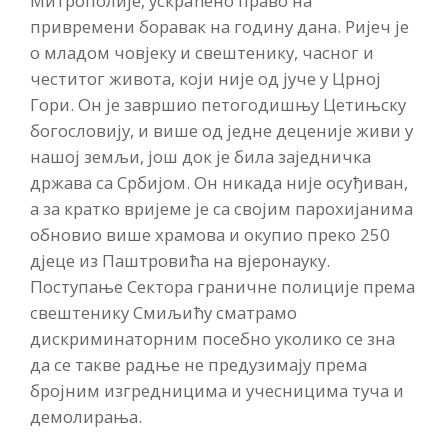
Митрополије, ускраћено право на
привремени боравак на годину дана. Ријеч је
о младом човјеку и свештенику, часног и
честитог живота, који није од јуче у Црној
Гори. Он је завршио петогодишњу Цетињску
богословију, и више од једне деценије живи у
нашој земљи, још док је била заједничка
држава са Србијом. Он никада није осуђиван,
а за кратко вријеме је са својим парохијанима
обновио више храмова и окупио преко 250
дјеце из Паштровића на вјеронауку.
Поступање Сектора граничне полиције према
свештенику Смиљићу сматрамо
дискриминаторним посебно уколико се зна
да се такве радње не предузимају према
бројним изгредницима и учесницима туча и
демолирања.