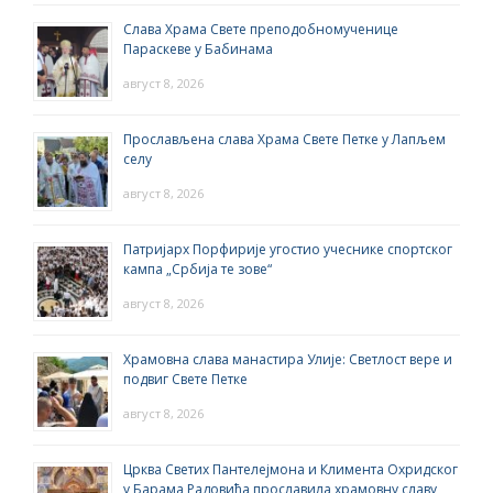
Слава Храма Свете преподобномученице
Параскеве у Бабинама
август 8, 2026
Прослављена слава Храма Свете Петке у Лапљем
селу
август 8, 2026
Патријарх Порфирије угостио учеснике спортског
кампа „Србија те зове“
август 8, 2026
Храмовна слава манастира Улије: Светлост вере и
подвиг Свете Петке
август 8, 2026
Црква Светих Пантелејмона и Климента Охридског
у Барама Радовића прославила храмовну славу