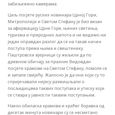
забиљежено камерама.
Циљ посјете руских новинара Црној Гори,
Митрополији и Светом Стефану је био везан
за афирмацију Црне Горе, њених светиња,
туризма и природних љепота и не видимо ни
један оправдан разлог да се на такав начин
поступа према њима и свештенику.
Паштровски вјерници су жељели да по
древном обичају за празник Видовдан
посјете храмове на Светом Стефану, помоле се
и запале свијећу. Жалосно је да они који су то
спријечавали нијесу размишљали о
посљедицама таквих поступака и утиску који
се ствара у јавности таквим поступањем.
Након обиласка храмова и краћег боравка од
десетак минута новинари су се несметано