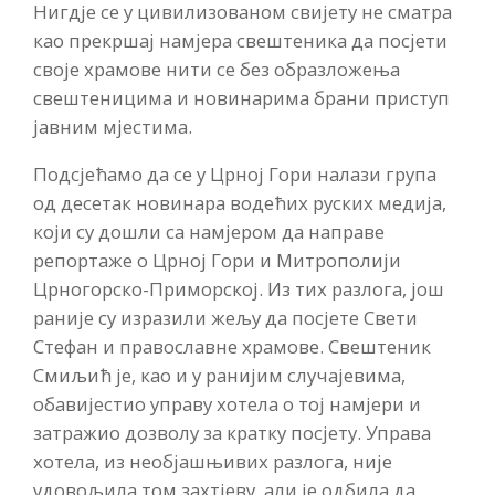
Нигдје се у цивилизованом свијету не сматра
као прекршај намјера свештеника да посјети
своје храмове нити се без образложења
свештеницима и новинарима брани приступ
јавним мјестима.
Подсјећамо да се у Црној Гори налази група
од десетак новинара водећих руских медија,
који су дошли са намјером да направе
репортаже о Црној Гори и Митрополији
Црногорско-Приморској. Из тих разлога, још
раније су изразили жељу да посјете Свети
Стефан и православне храмове. Свештеник
Смиљић је, као и у ранијим случајевима,
обавијестио управу хотела о тој намјери и
затражио дозволу за кратку посјету. Управа
хотела, из необјашњивих разлога, није
удовољила том захтјеву, али је одбила да