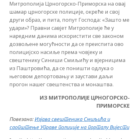
Митрополија Црногорско-Приморска на овај
шамар црногорске полиције, окреће и свој
други образ, и пита, попут Господа: «Зашто ме
удари»? Правни савјет Митрополије ће у
наредним данима искористити све законом
дозвољене могућности да се преиспита ово
полицијско насиље према човјеку и
свештенику Синиши Смиљићу и вјерницима
из Паштровића, да се поништи одлука о
његовом депортовању и заустави даљи
прогон нашег свештенства и монаштва.
ИЗ МИТРОПОЛИЈЕ ЦРНОГОРСКО-
ПРИМОРСКЕ
Повезано:
Изјава свештеника Смиљића и
саопштење Управе полиције на порталу Вијести