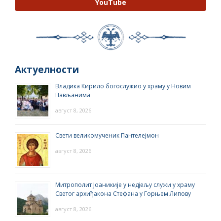
YouTube
Актуелности
Владика Кирило богослужио у храму у Новим
Пављанима
август 8, 2026
Свети великомученик Пантелејмон
август 8, 2026
Митрополит Јоаникије у недјељу служи у храму
Светог архиђакона Стефана у Горњем Липову
август 8, 2026