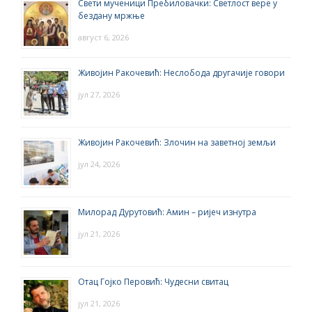
Свети мученици Пребиловачки: Светлост вере у
бездану мржње
август 6, 2026
Живојин Ракочевић: Неслобода другачије говори
јул 27, 2026
Живојин Ракочевић: Злочин на заветној земљи
јул 24, 2026
Милорад Дурутовић: Амин – ријеч изнутра
јул 21, 2026
Отац Гојко Перовић: Чудесни свитац
јул 21, 2026