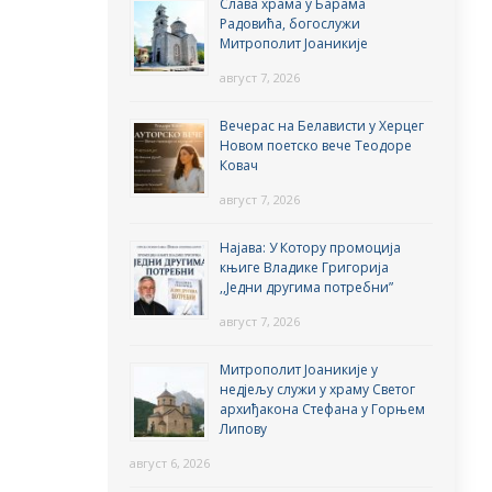
Слава храма у Барама
Радовића, богослужи
Митрополит Јоаникије
август 7, 2026
Вечерас на Белависти у Херцег
Новом поетско вече Теодоре
Ковач
август 7, 2026
Најава: У Котору промоција
књиге Владике Григорија
,,Једни другима потребни”
август 7, 2026
Митрополит Јоаникије у
недјељу служи у храму Светог
архиђакона Стефана у Горњем
Липову
август 6, 2026