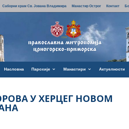
Саборни храм Св. Јована Владимира
Манастир Острог
Контакт
Бо
Насловна
Парохије
Манастири
Актуелности
ОРОВА У ХЕРЦЕГ НОВОМ
АНА