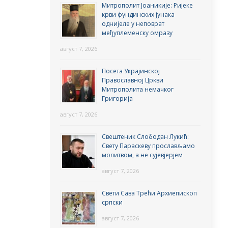
Митрополит Јоаникије: Ријеке
крви фундинских јунака
однијеле у неповрат
међуплеменску омразу
август 7, 2026
Посета Украјинској
Православној Цркви
Митрополита немачког
Григорија
август 7, 2026
Свештеник Слободан Лукић:
Свету Параскеву прослављамо
молитвом, а не сујевјерјем
август 7, 2026
Свети Сава Трећи Архиепископ
српски
август 7, 2026