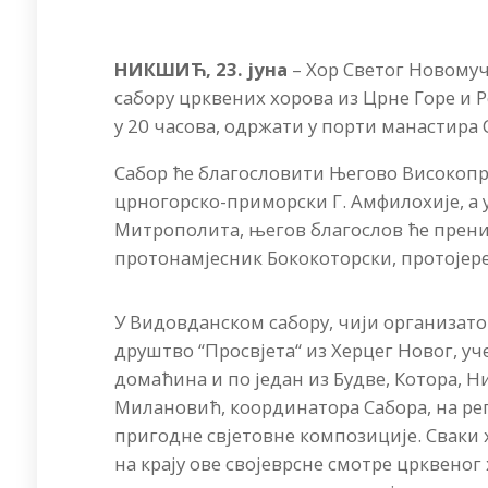
НИКШИЋ, 23. јуна
– Хор Светог Новому
сабору црквених хорова из Црне Горе и Реп
у 20 часова, одржати у порти манастира 
Сабор ће благословити Његово Високо
црногорско-приморски Г. Амфилохије, а 
Митрополита, његов благослов ће прени
протонамјесник Бококоторски, протојер
У Видовданском сабору, чији организатор
друштво “Просвјета“ из Херцег Новог, уч
домаћина и по један из Будве, Котора,
Милановић, координатора Сабора, на ре
пригодне свјетовне композиције. Сваки 
на крају ове својеврсне смотре црквеног