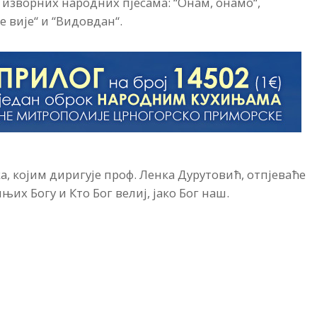
 изворних народних пјесама: “Онам, онамо“,
се вије“ и “Видовдан“.
, којим диригује проф. Ленка Дурутовић, отпјеваће
их Богу и Кто Бог велиј, јако Бог наш.