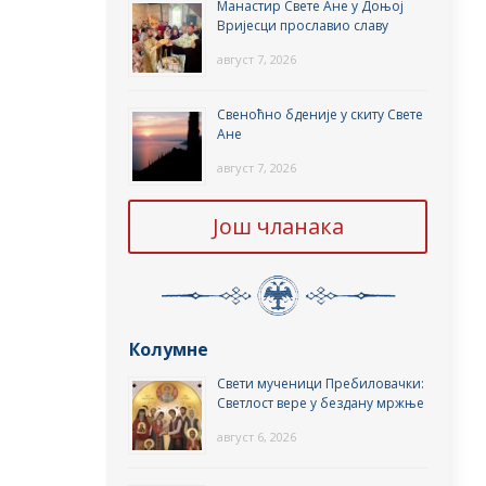
Манастир Свете Ане у Доњој
Вријесци прославио славу
август 7, 2026
Свеноћно бденије у скиту Свете
Ане
август 7, 2026
Још чланака
Колумне
Свети мученици Пребиловачки:
Светлост вере у бездану мржње
август 6, 2026