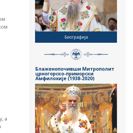
ом
тком
Биографија
Блаженопочивши Митрополит
црногорско-приморски
Амфилохије (1938-2020)
, а
о