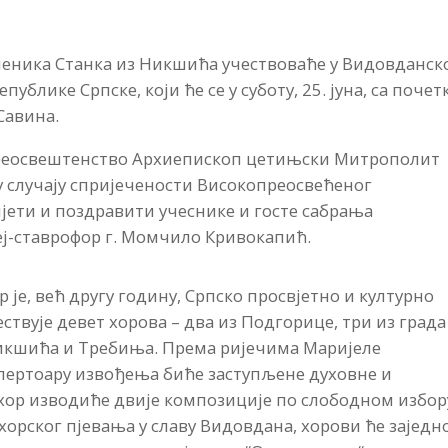
ченика Станка из Никшића учествоваће у Видовданск
ублике Српске, који ће се у суботу, 25. јуна, са поче
Савина.
преосвештенство Архиепископ цетињски Митрополит
у случају спријечености Високопреосвећеног
јети и поздравити учеснике и госте сабрања
еј-ставрофор г. Момчило Кривокапић.
 је, већ другу годину, Српско просвјетно и културно
ествује девет хорова – два из Подгорице, три из града
 Никшића и Требиња. Према ријечима Маријеле
пертоару извођења биће заступљене духовне и
хор изводиће двије композиције по слободном избору
 хорског пјевања у славу Видовдана, хорови ће заједн