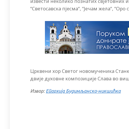
извести неколико познатих свјетовних и
“Светосавска пјесма“, “Јечам жела“, “Оро 
Црквени хор Светог новомученика Станка
двије духовне композиције Слава во вишњ
Извор:
Епархија Будимљанско-никшићка