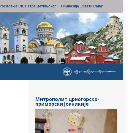
гословија Св. Петра Цетињског
Гимназија „Свети Сава“
Митрополит црногорско-
приморски Јоаникије