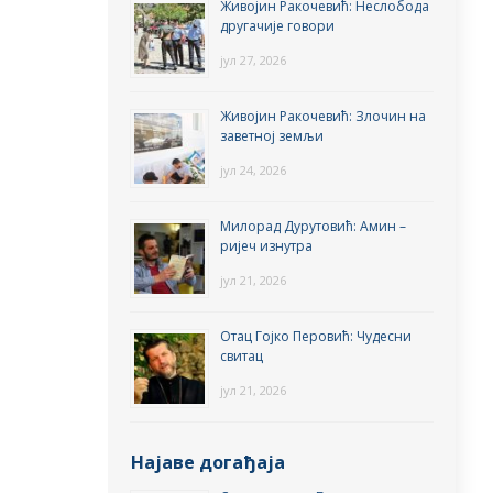
Живојин Ракочевић: Неслобода
другачије говори
јул 27, 2026
Живојин Ракочевић: Злочин на
заветној земљи
јул 24, 2026
Милорад Дурутовић: Амин –
ријеч изнутра
јул 21, 2026
Отац Гојко Перовић: Чудесни
свитац
јул 21, 2026
Најаве догађаја