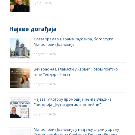
јул 21, 2026
Најаве догађаја
Слава храма у Барама Радовића, богослужи
Митрополит Јоаникије
август 7, 2026
Вечерас на Белависти у Херцег Новом поетско
вече Теодоре Ковач
август 7, 2026
Најава: У Котору промоција књиге Владике
Григорија ,,Једни другима потребни”
август 7, 2026
Митрополит Јоаникије у недјељу служи у храму
Светог архиђакона Стефана у Горњем Липову