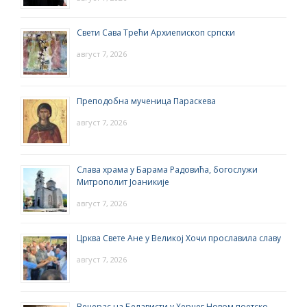
Свети Сава Трећи Архиепископ српски
август 7, 2026
Преподобна мученица Параскева
август 7, 2026
Слава храма у Барама Радовића, богослужи
Митрополит Јоаникије
август 7, 2026
Црква Свете Ане у Великој Хочи прославила славу
август 7, 2026
Вечерас на Белависти у Херцег Новом поетско