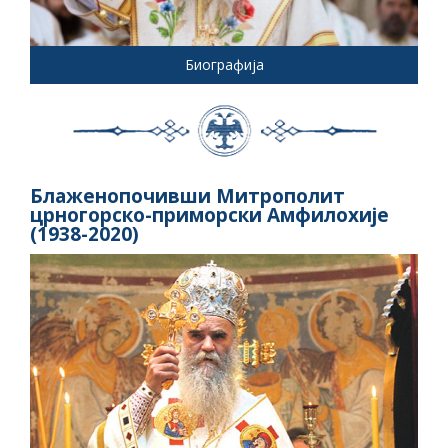
Биографија
Блаженопочивши Митрополит
црногорско-приморски Амфилохије
(1938-2020)