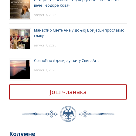
вече Теодоре Ковач
август 7, 2026
Манастир Свете Ане у Доњој Вријесци прославио
славу
август 7, 2026
Свеноћно бденије у скиту Свете Ане
август 7, 2026
Још чланака
Колумне