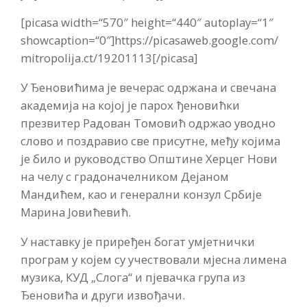
[picasa width=“570″ height=“440″ autoplay=“1″
showcaption=“0″]https://picasaweb.google.com/
mitropolija.ct/19201113[/picasa]
У Ђеновићима је вечерас одржана и свечана
академија на којој је парох ђеновићки
презвитер Радован Томовић одржао уводно
слово и поздравио све присутне, међу којима
је било и руководство Општине Херцег Нови
на челу с градоначелником Дејаном
Мандићем, као и генерални конзул Србије
Марина Јовићевић.
У наставку је приређен богат умјетнички
програм у којем су учествовали мјесна лимена
музика, КУД „Слога“ и пјевачка група из
Ђеновића и други извођачи.