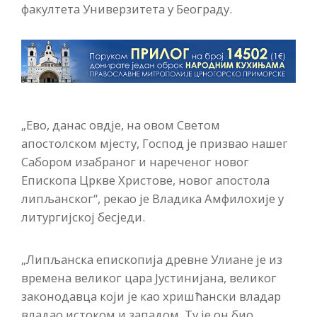
факултета Универзитета у Београду.
„Ево, данас овдје, на овом Светом
апостолском мјесту, Господ је призвао нашег
Сабором изабраног и нареченог новог
Епископа Цркве Христове, новог апостола
липљанског“, рекао је Владика Амфилохије у
литургијској бесједи.
„Липљанска епископија древне Улиане је из
времена великог цара Јустинијана, великог
законодавца који је као хришћански владар
владао истоком и западом. Ту је он био