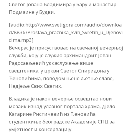
Светог Јована Владимира у Бару и манастир
Подмаине у Будви.
[audio:http://www.svetigora.com/audio/downloa
d/8836/Proslava_praznika_Svih_Svretih_u_Djenovi
cima.mp3]
Вечерас је присуствовао на свечаној вечерњој
служби, коју је служио архимандрит Јован
Радосављевић уз саслужење више
свештеника, у цркви Светог Спиридона у
Ђеновићима, поводом њене љетње славе,
Недјеље Свих Светих.
Владика је након вечерње освештао нови
мозаик изнад улазног портала храма, дјело
Катарине Ристичевић из Ђеновића,
студенткиње београдске Академије СПЦ за
умјетност и консервацију.