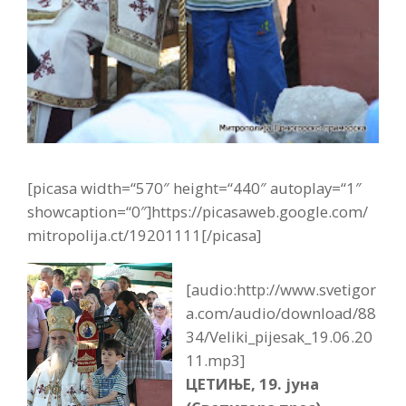
[picasa width=“570″ height=“440″ autoplay=“1″
showcaption=“0″]https://picasaweb.google.com/
mitropolija.ct/19201111[/picasa]
[audio:http://www.svetigor
a.com/audio/download/88
34/Veliki_pijesak_19.06.20
11.mp3]
ЦЕТИЊЕ, 19. jуна