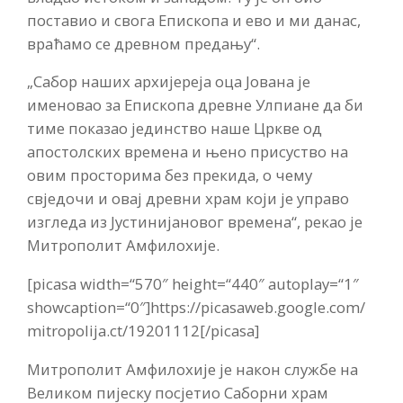
поставио и свога Епископа и ево и ми данас,
враћамо се древном предању“.
„Сабор наших архијереја оца Јована је
именовао за Епископа древне Улпиане да би
тиме показао јединство наше Цркве од
апостолских времена и њено присуство на
овим просторима без прекида, о чему
свједочи и овај древни храм који је управо
изгледа из Јустинијановог времена“, рекао је
Митрополит Амфилохије.
[picasa width=“570″ height=“440″ autoplay=“1″
showcaption=“0″]https://picasaweb.google.com/
mitropolija.ct/19201112[/picasa]
Митрополит Амфилохије је након службе на
Великом пијеску посјетио Саборни храм