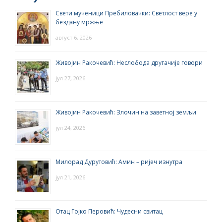
Свети мученици Пребиловачки: Светлост вере у
бездану мржње
август 6, 2026
Живојин Ракочевић: Неслобода другачије говори
јул 27, 2026
Живојин Ракочевић: Злочин на заветној земљи
јул 24, 2026
Милорад Дурутовић: Амин – ријеч изнутра
јул 21, 2026
Отац Гојко Перовић: Чудесни свитац