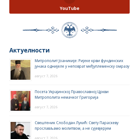
YouTube
Актуелности
Митрополит Јоаникије: Ријеке крви фундинских
јунака однијеле у неповрат међуплеменску омразу
август 7, 2026
Посета Украјинској Православној Цркви
Митрополита немачког Григорија
август 7, 2026
Свештеник Слободан Лукић: Свету Параскеву
прослављамо молитвом, а не сујевјерјем
август 7, 2026