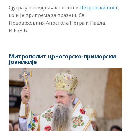
Сјутра у понедјељак почиње
Петровски пост
,
који је припрема за празник Св.
Првоврховних Апостола Петра и Павла.
И.Б./Р.В.
Митрополит црногорско-приморски
Јоаникије