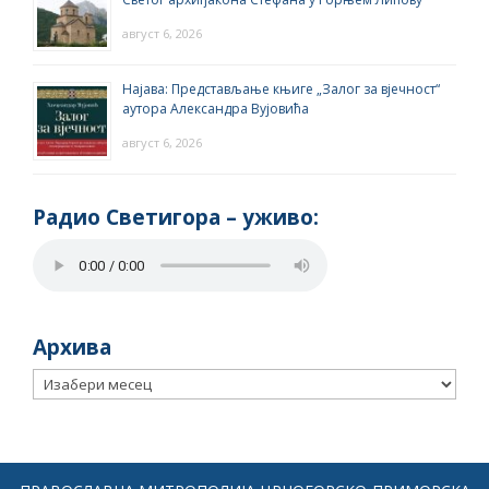
август 6, 2026
Најава: Представљање књиге „Залог за вјечност“
аутора Александра Вујовића
август 6, 2026
Радио Светигора – yживо:
Архива
Архива