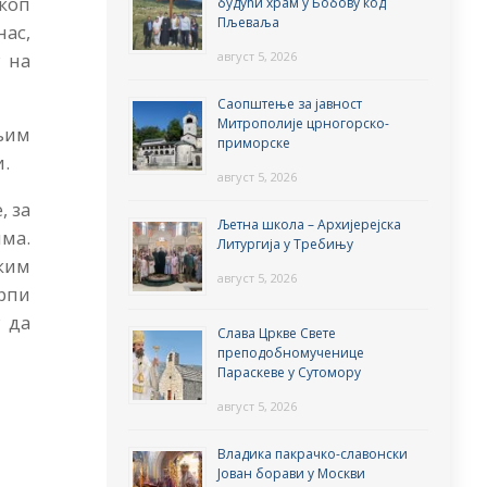
коп
будући храм у Бобову код
Пљеваља
нас,
август 5, 2026
у на
Саопштење за јавност
Митрополије црногорско-
њим
приморске
и.
август 5, 2026
, за
Љетна школа – Архијерејска
има.
Литургија у Требињу
ким
август 5, 2026
рпи
 да
Слава Цркве Свете
преподобномученице
Параскеве у Сутомору
август 5, 2026
Владика пакрачко-славонски
Јован борави у Москви