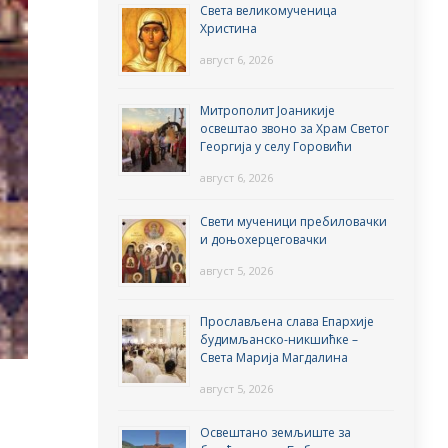
Света великомученица
Христина
август 6, 2026
Митрополит Јоаникије
освештао звоно за Храм Светог
Георгија у селу Горовићи
август 6, 2026
Свети мученици пребиловачки
и доњохерцеговачки
август 5, 2026
Прослављена слава Епархије
будимљанско-никшићке –
Света Марија Магдалина
август 5, 2026
Освештано земљиште за