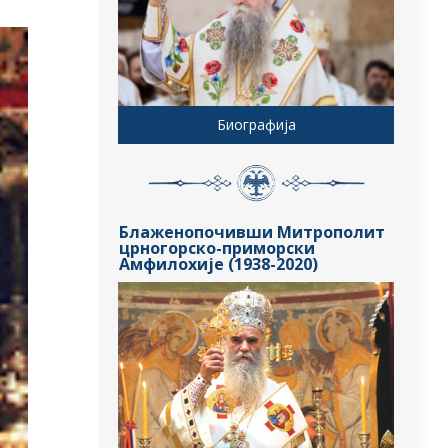
Биографија
Блаженопочивши Митрополит
црногорско-приморски
Амфилохије (1938-2020)