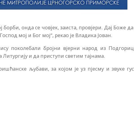
борби, онда се човјек, заиста, провјери. Дај Боже да
оспод мој и Бог мој“, рекао је Владика Јован.
ису поколебали бројни вјерни народ из Подгориц
а Литургију и да приступи светим тајнама.
ишћанске љубави, за којом је уз пјесму и звуке гу