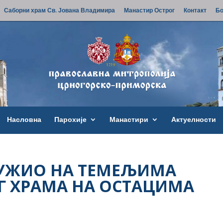
Саборни храм Св. Јована Владимира
Манастир Острог
Контакт
Бо
Насловна
Парохије
Манастири
Актуелности
ЛУЖИО НА ТЕМЕЉИМА
 ХРАМА НА ОСТАЦИМА