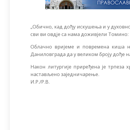
„Обично, кад дођу искушења и у духовној 
сви ви овдје са нама доживјели Томино: Г
Облачно вријеме и повремена киша н
Даниловграда да у великом броју дође н
Након литургије приређена је трпеза хр
настављено заједничарење.
И.Р./Р.В.