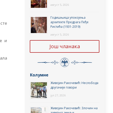
август 5, 2026
Годишњица упокојења
архитекте Предрага Пеђе
 сте
Ристића (1931-2019)
август 5, 2026
е и
Још чланака
сала
Колумне
Живојин Ракочевић: Неслобода
другачије говори
јул 27, 2026
Живојин Ракочевић: Злочин на
заветној земљи