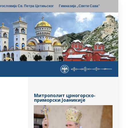
гословија Св. Петра Цетињског
Гимназија „Свети Сава“
Митрополит црногорско-
приморски Јоаникије