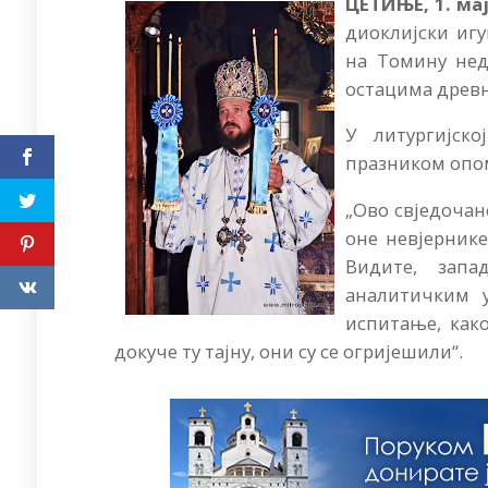
ЦЕТИЊЕ, 1. ма
диоклијски игу
на Томину недј
остацима древ
У литургијск
празником опо
„Ово свједочанс
оне невјернике
Видите, запа
аналитичким у
испитање, как
докуче ту тајну, они су се огријешили“.