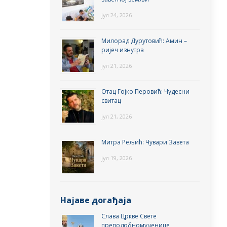
јул 24, 2026
Милорад Дурутовић: Амин –
ријеч изнутра
јул 21, 2026
Отац Гојко Перовић: Чудесни
свитац
јул 21, 2026
Митра Рељић: Чувари Завета
јул 19, 2026
Најаве догађаја
Слава Цркве Свете
преподобномученице