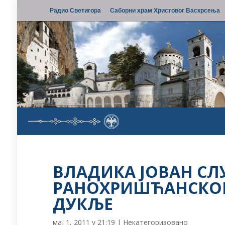
Радио Светигора
Саборни храм Христовог Васкрсења
ВЛАДИКА ЈОВАН С
РАНОХРИШЋАНСКОГ
ДУКЉЕ
мај 1, 2011 у 21:19
|
Некатегоризовано