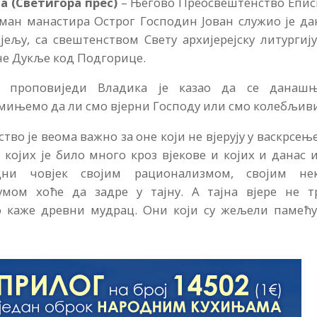
ја (Светигора прес)
– Његово Преосвештенство Епис
ман манастира Острог Господин Јован служио је да
ељу, са свештенством Свету aрхијерејску литургиј
не Дукље код Подгорице.
ој проповиједи Владика је казао да се данаш
мињемо да ли смо вјерни Господу или смо колебљив
тво је веома важно за оне који не вјерују у васкрсење
 којих је било много кроз вјекове и којих и данас 
дни човјек својим рационализмом, својим не
мом хоће да задре у тајну. А тајна вјере не т
о каже древни мудрац. Они који су жељели памећу