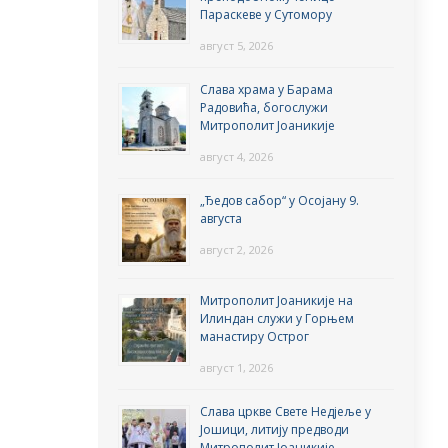
Параскеве у Сутомору
август 5, 2026
Слава храма у Барама
Радовића, богослужи
Митрополит Јоаникије
август 4, 2026
„Ђедов сабор“ у Осојану 9.
августа
август 2, 2026
Митрополит Јоаникије на
Илиндан служи у Горњем
манастиру Острог
август 1, 2026
Слава цркве Свете Недјеље у
Јошици, литију предводи
Митрополит Јоаникије