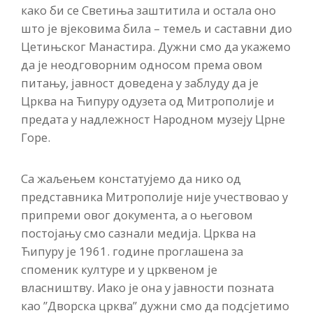
како би се Светиња заштитила и остала оно
што је вјековима била – темељ и саставни дио
Цетињског Манастира. Дужни смо да укажемо
да је неодговорним односом према овом
питању, јавност доведена у заблуду да је
Црква на Ћипуру одузета од Митрополије и
предата у надлежност Народном музеју Црне
Горе.
Са жаљењем констатујемо да нико од
представника Митрополије није учествовао у
припреми овог документа, а о његовом
постојању смо сазнали медија. Црква на
Ћипуру је 1961. године проглашена за
споменик културе и у црквеном је
власништву. Иако је она у јавности позната
као ”Дворска црква” дужни смо да подсјетимо