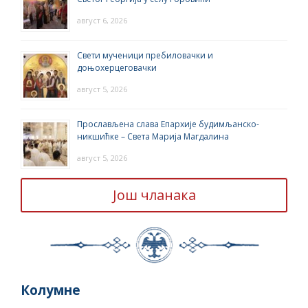
август 6, 2026
Свети мученици пребиловачки и
доњохерцеговачки
август 5, 2026
Прослављена слава Епархије будимљанско-
никшићке – Света Марија Магдалина
август 5, 2026
Још чланака
Колумне