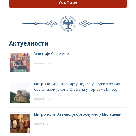
YouTube
Актуелности
Успеније Свете Ане
август 6, 2026
Митрополит Јоаникије у недјељу служи у храму
Светог архиђакона Стефана у Горњем Липову
август 6, 2026
Митрополит Атанасије богослужио у Милешеви
август 6, 2026