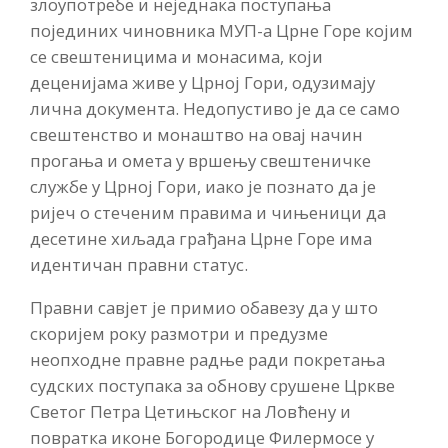
злоупотребе и неједнака поступања
појединих чиновника МУП-а Црне Горе којим
се свештеницима и монасима, који
деценијама живе у Црној Гори, одузимају
лична документа. Недопустиво је да се само
свештенство и монаштво на овај начин
прогања и омета у вршењу свештеничке
службе у Црној Гори, иако је познато да је
ријеч о стеченим правима и чињеници да
десетине хиљада грађана Црне Горе има
идентичан правни статус.
Правни савјет је примио обавезу да у што
скоријем року размотри и предузме
неопходне правне радње ради покретања
судских поступака за обнову срушене Цркве
Светог Петра Цетињског на Ловћену и
повратка иконе Богородице Филермосе у