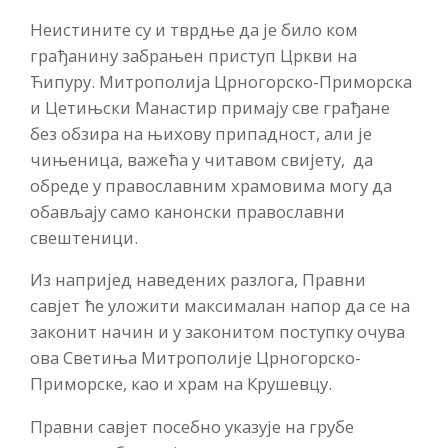
Неистините су и тврдње да је било ком
грађанину забрањен приступ Цркви на
Ћипуру. Митрополија Црногорско-Приморска
и Цетињски Манастир примају све грађане
без обзира на њихову припадност, али је
чињеница, важећа у читавом свијету, да
обреде у православним храмовима могу да
обављају само канонски православни
свештеници.
Из напријед наведених разлога, Правни
савјет ће уложити максималан напор да се на
законит начин и у законитом поступку очува
ова Светиња Митрополије Црногорско-
Приморске, као и храм на Крушевцу.
Правни савјет посебно указује на грубе