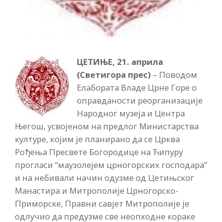
ЦЕТИЊЕ, 21. априла
(Светигора прес)
– Поводом
Елабората Владе Црне Горе о
оправданости реорганизације
Народног музеја и Центра
Његош, усвојеном на предлог Министарства
културе, којим је планирано да се Црква
Рођења Пресвете Богородице на Ћипуру
прогласи ”маузолејем црногорских господара”
и на небивали начин одузме од Цетињског
Манастира и Митрополије Црногорско-
Приморске, Правни савјет Митрополије је
одлучио да предузме све неопходне кораке