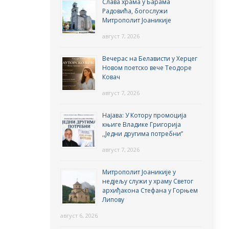
Слава храма у Барама
Радовића, богослужи
Митрополит Јоаникије
август 7, 2026
Вечерас на Белависти у Херцег
Новом поетско вече Теодоре
Ковач
август 7, 2026
Најава: У Котору промоција
књиге Владике Григорија
,,Једни другима потребни”
август 7, 2026
Митрополит Јоаникије у
недјељу служи у храму Светог
архиђакона Стефана у Горњем
Липову
август 6, 2026