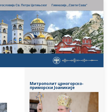
гословија Св. Петра Цетињског
Гимназија „Свети Сава“
Митрополит црногорско-
приморски Јоаникије