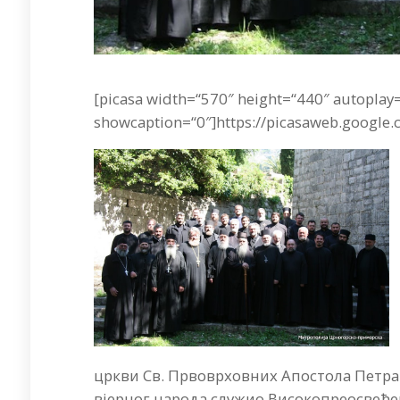
[picasa width=“570″ height=“440″ autoplay
showcaption=“0″]https://picasaweb.google.
цркви Св. Првоврховних Апостола Петра и
вјерног народа служио Високопреосвеће