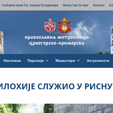
Саборни храм Св. Јована Владимира
Манастир Острог
Контакт
Бо
Насловна
Парохије
Манастири
Актуелности
ЛОХИЈЕ СЛУЖИО У РИСНУ