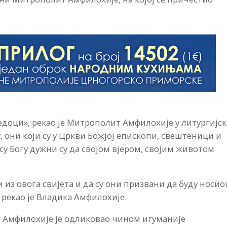
едоци», рекао је Митрополит Амфилохије у литургијск
 они који су у Цркви Божјој епископи, свештеници и
су Богу дужни су да својом вјером, својим животом
и из овога свијета и да су они призвани да буду носи
, рекао је Владика Амфилохије.
 Амфилохије је одликовао чином игуманије