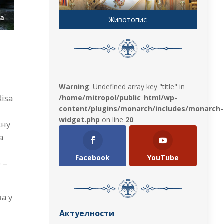
Животопис
Warning
: Undefined array key "title" in
Risa
/home/mitropol/public_html/wp-
content/plugins/monarch/includes/monarch-
widget.php
on line
20
сну
а
Facebook
YouTube
 –
а у
Актуелности