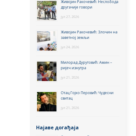
Живојин Ракочевић: Неслобода
другачије говори
јул 27, 2026
Живојин Ракочевић: Злочин на
заветној земљи
јул 24, 2026
Милорад Дурутовић: Амин –
ријеч изнутра
јул 21, 2026
Отац Гојко Перовић: Чудесни
свитац
јул 21, 2026
Најаве догађаја