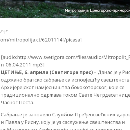
=“1″
com/mitropolija.ct/6201114[/picasa]
[audio:http://www.svetigora.com/files/audio/Mitropolit_
n_06.04.2011.mp3]
ЦЕТИЊЕ, 6. априла (Светигора прес)
– Данас је у Ри
одржано братско сабрање са исповјешћу свештенств
Архијерејског намјесништва бококоторског, које се
традиционално одржава током Свете Четрдесетнице
Часног Поста.
Сабрање је започело Службом Пређеосвећених даров
 Павла у Рисну, коју је уз саслужење свештенства и
ни Митрополит Амфилохије, на којој се причестио