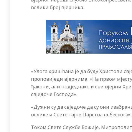
велики број вјерника.
«Улога хришћана је да буду Христови свј
проповиједи вјернима. «На првом мјесту,
ђакони, али подједнако и сви вјерни Хри
свједоче Господа».
«Дужни су да свједоче да су они изабран
велике и Свете тајне Царства небескога»
Током Свете Службе Божије, Митрополит