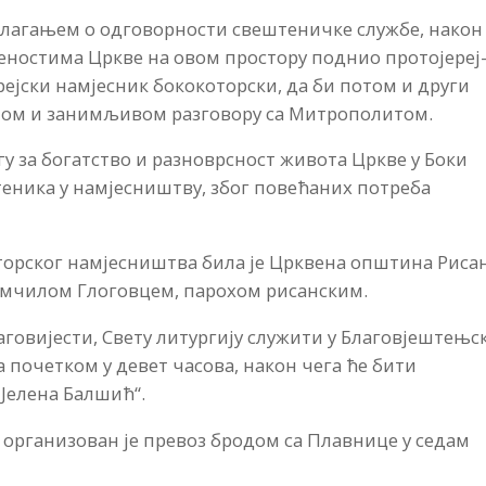
злагањем о одговорности свештеничке службе, након
обеностима Цркве на овом простору поднио протојереј
ејски намјесник бококоторски, да би потом и други
ном и занимљивом разговору са Митрополитом.
гу за богатство и разноврсност живота Цркве у Боки
штеника у намјесништву, због повећаних потреба
рског намјесништва била је Црквена општина Рисан
омчилом Глоговцем, парохом рисанским.
аговијести, Свету литургију служити у Благовјештењс
а почетком у девет часова, након чега ће бити
Јелена Балшић“.
 организован је превоз бродом са Плавнице у седам