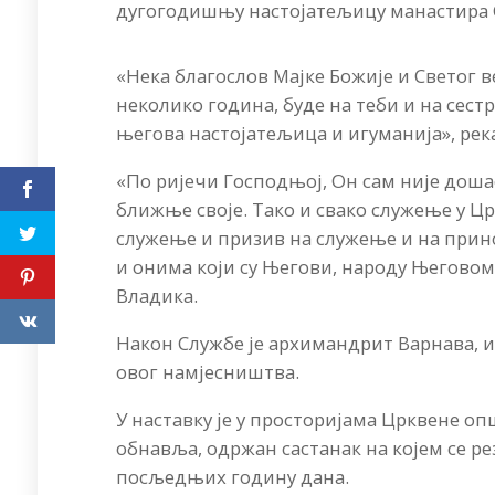
дугогодишњу настојатељицу манастира С
«Нека благослов Мајке Божије и Светог 
неколико година, буде на теби и на сест
његова настојатељица и игуманија», рек
«По ријечи Господњој, Он сам није дошао
ближње своје. Тако и свако служење у Црк
служење и призив на служење и на при
и онима који су Његови, народу Његовом 
Владика.
Након Службе је архимандрит Варнава, и
овог намјесништва.
У наставку је у просторијама Црквене о
обнавља, одржан састанак на којем се 
посљедњих годину дана.