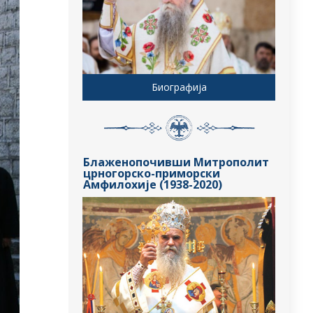
Биографија
Блаженопочивши Митрополит
црногорско-приморски
Амфилохије (1938-2020)