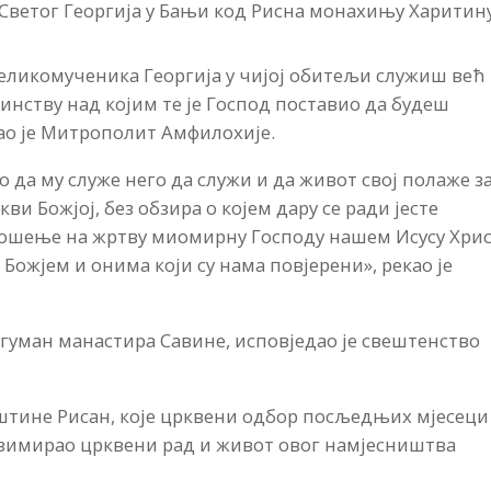
ветог Георгија у Бањи код Рисна монахињу Харитину
великомученика Георгија у чијој обитељи служиш већ
ринству над којим те је Господ поставио да будеш
ао је Митрополит Амфилохије.
 да му служе него да служи и да живот свој полаже з
ви Божјој, без обзира о којем дару се ради јесте
ношење на жртву миомирну Господу нашем Исусу Хрис
Божјем и онима који су нама повјерени», рекао је
гуман манастира Савине, исповједао је свештенство
пштине Рисан, које црквени одбор посљедњих мјесеци
резимирао црквени рад и живот овог намјесништва