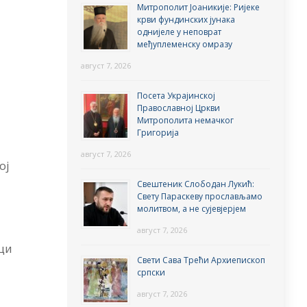
Митрополит Јоаникије: Ријеке
крви фундинских јунака
однијеле у неповрат
међуплеменску омразу
август 7, 2026
Посета Украјинској
Православној Цркви
Митрополита немачког
Григорија
август 7, 2026
ој
Свештеник Слободан Лукић:
Свету Параскеву прослављамо
молитвом, а не сујевјерјем
август 7, 2026
оци
Свети Сава Трећи Архиепископ
српски
август 7, 2026