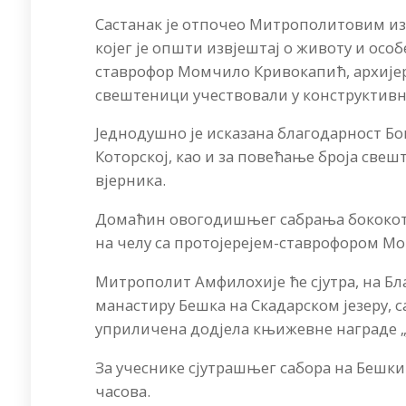
Састанак је отпочео Митрополитовим и
којег је општи извјештај о животу и ос
ставрофор Момчило Кривокапић, архијер
свештеници учествовали у конструктив
Једнодушно је исказана благодарност Бо
Которској, као и за повећање броја све
вјерника.
Домаћин овогодишњег сабрања бококото
на челу са протојерејем-ставрофором М
Митрополит Амфилохије ће сјутра, на Бл
манастиру Бешка на Скадарском језеру, с
уприличена додјела књижевне награде „
За учеснике сјутрашњег сабора на Бешки
часова.