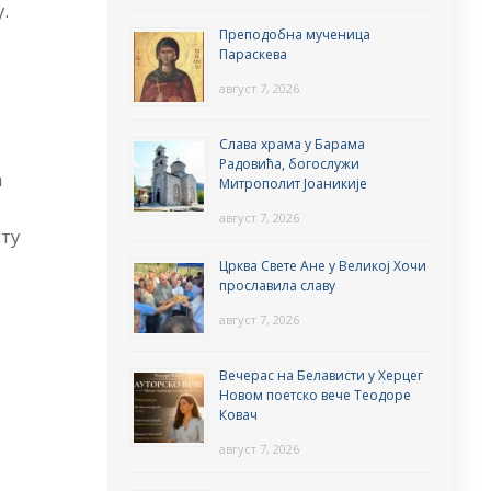
.
Преподобна мученица
Параскева
август 7, 2026
Слава храма у Барама
Радовића, богослужи
а
Митрополит Јоаникије
август 7, 2026
ту
Црква Свете Ане у Великој Хочи
прославила славу
август 7, 2026
Вечерас на Белависти у Херцег
Новом поетско вече Теодоре
Ковач
август 7, 2026