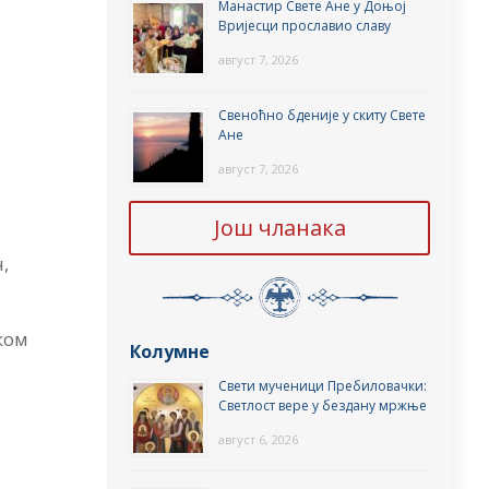
Манастир Свете Ане у Доњој
Вријесци прославио славу
-
август 7, 2026
Свеноћно бденије у скиту Свете
Ане
август 7, 2026
Још чланака
,
ком
Колумне
Свети мученици Пребиловачки:
Светлост вере у бездану мржње
август 6, 2026