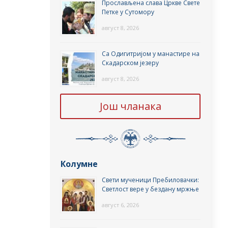
Прослављена слава Цркве Свете
Петке у Сутомору
август 8, 2026
Са Одигитријом у манастире на
Скадарском језеру
август 8, 2026
Још чланака
Колумне
Свети мученици Пребиловачки:
Светлост вере у бездану мржње
август 6, 2026