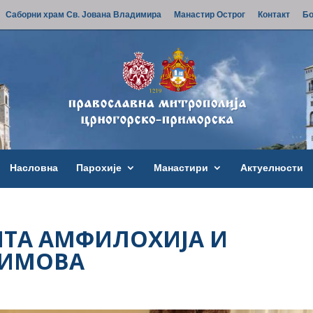
Саборни храм Св. Јована Владимира
Манастир Острог
Контакт
Бо
Насловна
Парохије
Манастири
Актуелности
ИТА АМФИЛОХИЈА И
СИМОВА