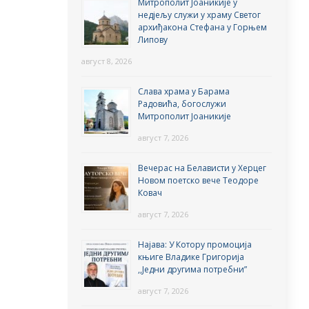
Митрополит Јоаникије у
недјељу служи у храму Светог
архиђакона Стефана у Горњем
Липову
август 8, 2026
Слава храма у Барама
Радовића, богослужи
Митрополит Јоаникије
август 7, 2026
Вечерас на Белависти у Херцег
Новом поетско вече Теодоре
Ковач
август 7, 2026
Најава: У Котору промоција
књиге Владике Григорија
,,Једни другима потребни”
август 7, 2026