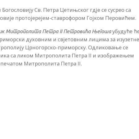
 Богословију Св. Петра Цетињског гдје се сусрео са
ловије протојерејем-ставрофором Гојком Перовићем.
убудуће ћ
лик Митрополита Петра
II
Петровића Његоша
иморски духовним и свјетовним лицима за изузетн
Митрополију Црногорско-приморску. Одликовање се
ника са ликом Митрополита Петра II и изображењем
 печатом Митрополита Петра II.