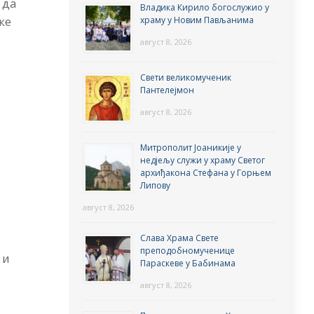
 да
Владика Кирило богослужио у
ке
храму у Новим Пављанима
август 8, 2026
Свети великомученик
Пантелејмон
август 8, 2026
Митрополит Јоаникије у
недјељу служи у храму Светог
архиђакона Стефана у Горњем
Липову
август 8, 2026
Слава Храма Свете
преподобномученице
 и
Параскеве у Бабинама
август 8, 2026