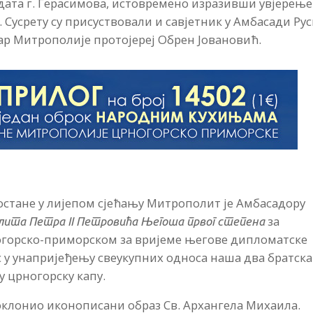
дата г. Герасимова, истовремено изразивши увјерење
. Сусрету су присуствовали и савјетник у Амбасади Рус
тар Митрополије протојереј Обрен Јовановић.
остане у лијепом сјећању Митрополит је Амбасадору
за
олита Петра
II
Петровића Његоша првог степена
огорско-приморском за вријеме његове дипломатске
с у унапријеђењу свеукупних односа наша два братска
у црногорску капу.
клонио иконописани образ Св. Архангела Михаила.