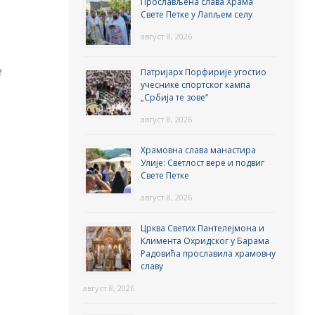
Прослављена слава Храма
Свете Петке у Лапљем селу
август 8, 2026
е
Патријарх Порфирије угостио
учеснике спортског кампа
е
„Србија те зове“
август 8, 2026
Храмовна слава манастира
Улије: Светлост вере и подвиг
Свете Петке
август 8, 2026
Црква Светих Пантелејмона и
Климента Охридског у Барама
Радовића прославила храмовну
славу
август 8, 2026