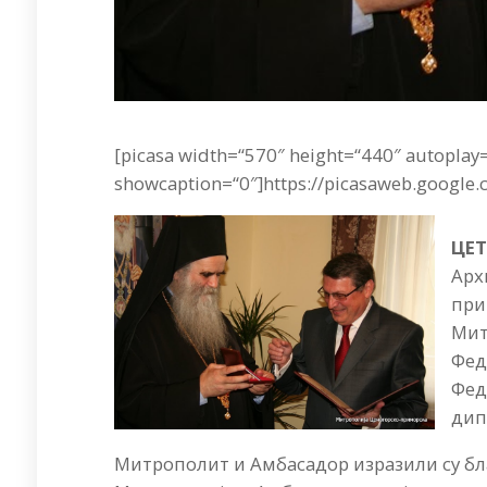
[picasa width=“570″ height=“440″ autoplay
showcaption=“0″]https://picasaweb.google.
ЦЕТ
Арх
при
Мит
Фед
Фед
дип
Митрополит и Амбасадор изразили су бл