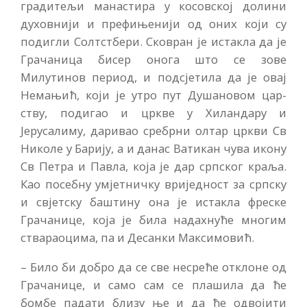
градитељи манастира у косов­ској долини
духовнији и префи­њенији од оних који су
подигли Солтстбери. Сковран је истакла да је
Грачаница бисер онога што се зове
Милутинов период, и подсјетила да је овај
Немањић, који је утро пут Душановом цар­
ству, подигао и цркве у Хиланда­ру и
Јерусалиму, даривао сребр­ни олтар цркви Св
Николе у Барију, а и данас Ватикан чува ико­ну
Св Петра и Павла, која је дар српског краља.
Као посебну умјетничку вриједност за српску
и свјетску баштину она је иста­кла фреске
Грачанице, која је била надахнуће многим
ствараоцима, па и Десанки Максимовић.
– Било би добро да се све не­среће отклоне од
Грачанице, и само сам се плашила да ће
бомбе падати близу ње и да ће одвојити