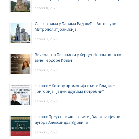
август 8, 2026
Слава храма у Барама Радовића, богослужи
Митрополит Јоаникије
август 7, 2026
Вечерас на Белависти у Херцег Новом поетско
вече Теодоре Ковач
август 7, 2026
Најава: У Котору промоција књиге Владике
Григорија ,,Једни другима потребни”
август 7, 2026
Најава: Представљање књиге „Залог за вјечност“
аутора Александра Вујовића
август 6, 2026