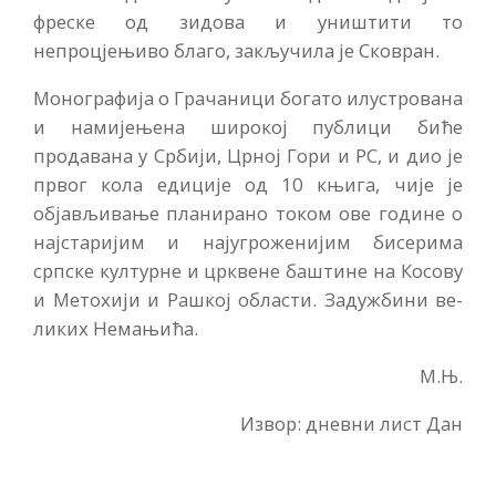
фреске од зидова и уништити то
непроцјењиво благо, закључила је Сковран.
Монографија о Грачаници бо­гато илустрована
и намијењена широкој публици биће
продава­на у Србији, Црној Гори и РС, и дио је
првог кола едиције од 10 књига, чије је
објављивање пла­нирано током ове године о
нај­старијим и најугроженијим бисе­рима
српске културне и црквене баштине на Косову
и Метохији и Рашкој области. Задужбини ве­
ликих Немањића.
М.Њ.
Извор: дневни лист Дан