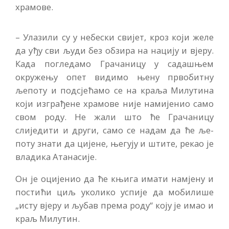
храмове.
– Улазили су у небески свијет, кроз који желе
да уђу сви људи без обзира на нацију и вјеру.
Ка­да погледамо Грачаницу у сада­шњем
окружењу опет видимо њену првобитну
љепоту и под­сјећамо се на краља Милутина
који изграђене храмове није на­мијенио само
свом роду. Не жа­ли што ће Грачаницу
слиједити и други, само се надам да ће ље­
поту знати да цијене, његују и штите, рекао је
владика Атанасије.
Он је оцијенио да ће књига имати намјену и
постићи циљ уколико успије да мобилише
„исту вјеру и љубав према роду“ коју је имао и
краљ Милутин.