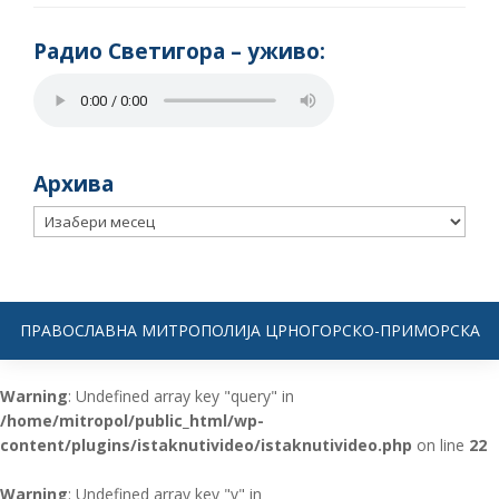
Радио Светигора – yживо:
Архива
Архива
ПРАВОСЛАВНА МИТРОПОЛИЈА ЦРНОГОРСКО-ПРИМОРСКА
Warning
: Undefined array key "query" in
/home/mitropol/public_html/wp-
content/plugins/istaknutivideo/istaknutivideo.php
on line
22
Warning
: Undefined array key "v" in