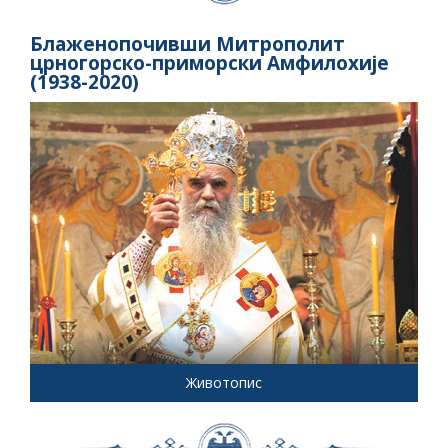
Блаженопочивши Митрополит
црногорско-приморски Амфилохије
(1938-2020)
Животопис