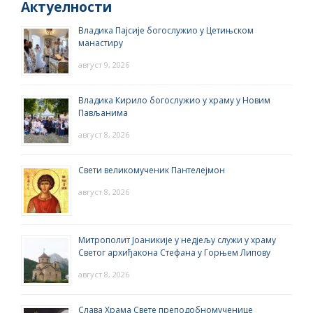
Актуелности
Владика Пајсије богослужио у Цетињском
манастиру
август 9, 2026
Владика Кирило богослужио у храму у Новим
Пављанима
август 8, 2026
Свети великомученик Пантелејмон
август 8, 2026
Митрополит Јоаникије у недјељу служи у храму
Светог архиђакона Стефана у Горњем Липову
август 8, 2026
Слава Храма Свете преподобномученице