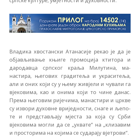
српске културе, умјетности и духовности.
Владика хвостански Атанасије рекао је да је
објављивање књи­ге промоција ктитора и
дародав­ца српског краља Милутина, ма­
настира, његових градитеља и украситеља,
али и оних који су у њему живјели и чували га
вјеко­вима, као и онима који то чине данас.
Према његовим ријечима, манастири и цркве
су извори ду­ховне вриједности, снаге и љепо­
те и представљају мјеста за која су Срби
вјековима могли да се „ухвате“ на „клизавим
и просто­рима на којима се сударају вје­трови“.