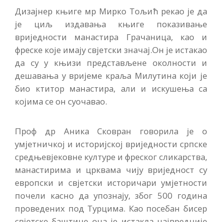
Дизајнер књиге мр Мирко То­љић рекао је да
је циљ издавања књиге показивање
вриједности манастира Грачаница, као и
фреске које имају свјетски значај.Он је истакао
да су у књи­зи представљене околности и
дешавања у вријеме краља Милу­тина који је
био ктитор манасти­ра, али и искушења са
којима се он суочавао.
Проф др Аника Сковран гово­рила је о
умјетничкој и историј­ској вриједности српске
средње­вјековне културе и фреског сли­карства,
манастирима и црквама чију вриједност су
европски и свјетски историчари умјетности
почели касно да упознају, због 500 година
проведених под Турцима. Као посебан бисер
свјет­ске баштине она је истакла нај­вредније