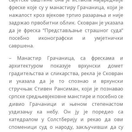
фреске које су у мана­стиру Грачаница, који је
нажа­лост кроз вјекове трпио разара­ња и није
задржао првобитни облик. Сковран је указала
да је фреска “Представљање стра­шног суда“
посебно иконограф­ски и умјетнички
савршена.
– Манастир Грачаница, са фре­скама и
архитектуром показује врхунски домет
градитељства и сликарства, рекла је Сковран
и указала да је то спознао и врхун­ски
стручњак Стивен Рансиман, који је познавао
српске средње­вјековне манстире и посебно се
дивио Грачаници и њеном степенастом
уздизању ка небу. Он ју је поредио са
катедралом у Солстберију и рекао да ови
спомени­ци суд о народу, закључивши да су