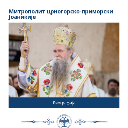
Митрополит црногорско-приморски
Јоаникије
Биографија