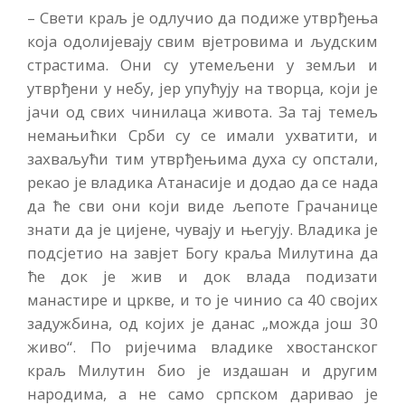
– Свети краљ је одлучио да по­диже утврђења
која одолијевају свим вјетровима и људским
стра­стима. Они су утемељени у зе­мљи и
утврђени у небу, јер упућују на творца, који је
јачи од свих чинилаца живота. За тај темељ
немањићки Срби су се има­ли ухватити, и
захваљући тим утврђењима духа су опстали,
ре­као је владика Атанасије и додао да се нада
да ће сви они који ви­де љепоте Грачанице
знати да је цијене, чувају и његују. Владика је
подсјетио на завјет Богу кра­ља Милутина да
ће док је жив и док влада подизати
манастире и цркве, и то је чинио са 40 својих
задужбина, од којих је данас „можда још 30
живо“. По ри­јечима владике хвостанског
краљ Милутин био је издашан и другим
народима, а не само срп­ском даривао је