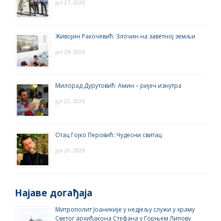
јул 27, 2026
Живојин Ракочевић: Злочин на заветној земљи
јул 24, 2026
Милорад Дурутовић: Амин – ријеч изнутра
јул 21, 2026
Отац Гојко Перовић: Чудесни свитац
јул 21, 2026
Најаве догађаја
Митрополит Јоаникије у недјељу служи у храму
Светог архиђакона Стефана у Горњем Липову