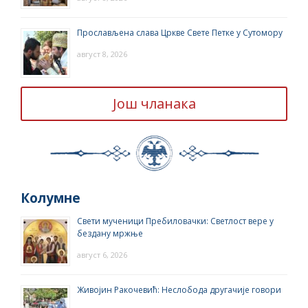
Прослављена слава Цркве Свете Петке у Сутомору
август 8, 2026
Још чланака
Колумне
Свети мученици Пребиловачки: Светлост вере у
бездану мржње
август 6, 2026
Живојин Ракочевић: Неслобода другачије говори