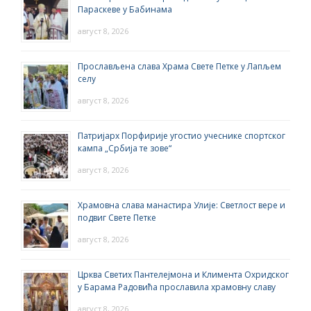
Параскеве у Бабинама
август 8, 2026
Прослављена слава Храма Свете Петке у Лапљем
селу
август 8, 2026
Патријарх Порфирије угостио учеснике спортског
кампа „Србија те зове“
август 8, 2026
Храмовна слава манастира Улије: Светлост вере и
подвиг Свете Петке
август 8, 2026
Црква Светих Пантелејмона и Климента Охридског
у Барама Радовића прославила храмовну славу
август 8, 2026