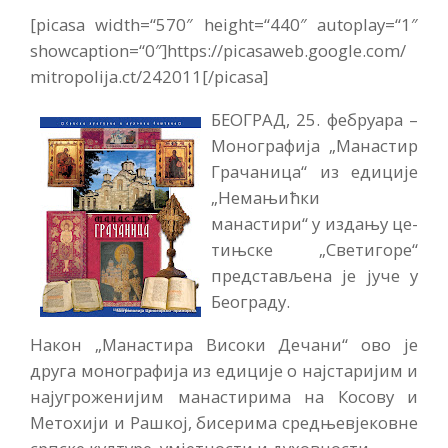
[picasa width=“570″ height=“440″ autoplay=“1″
showcaption=“0″]https://picasaweb.google.com/
mitropolija.ct/242011[/picasa]
БЕОГРАД, 25. фебруара –
Монографија „Манастир
Грачаница“ из едиције
„Нема­њићки
манастири“ у издању це­
тињске „Светигоре“
предста­вљена је јуче у
Београду.
Након „Манастира Високи Дечани“ ово је
друга моногра­фија из едиције о најстаријим и
најугроженијим манастирима на Косову и
Метохији и Рашкој, би­серима средњевјековне