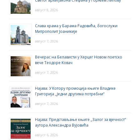
Светог архиђакона Стефана у Горњем Липову
август 8, 2026
Слава храма у Барама Радовића, богослужи
Митрополит Јоаникије
август 7, 2026
Вечерас на Белависти у Херцег Новом поетско
вече Теодоре Ковач
август 7, 2026
Најава: У Котору промоција књиге Владике
Григорија ,,Једни другима потребни”
август 7, 2026
Најава: Представљање књиге „Залог за вјечност“
аутора Александра Вујовића
август 6, 2026