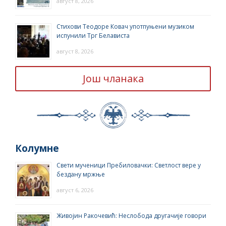
август 8, 2026
Стихови Теодоре Ковач употпуњени музиком
испунили Трг Белависта
август 8, 2026
Још чланака
Колумне
Свети мученици Пребиловачки: Светлост вере у
бездану мржње
август 6, 2026
Живојин Ракочевић: Неслобода другачије говори