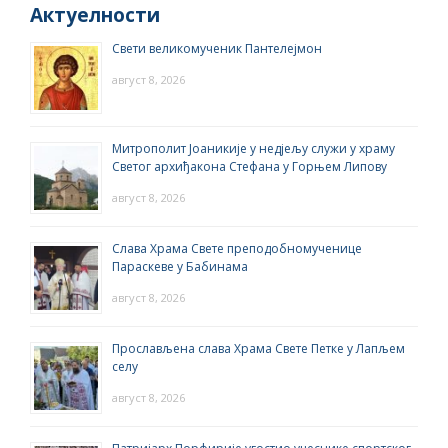
Актуелности
Свети великомученик Пантелејмон
август 8, 2026
Митрополит Јоаникије у недјељу служи у храму
Светог архиђакона Стефана у Горњем Липову
август 8, 2026
Слава Храма Свете преподобномученице
Параскеве у Бабинама
август 8, 2026
Прослављена слава Храма Свете Петке у Лапљем
селу
август 8, 2026