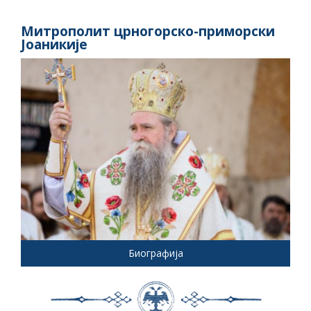
Митрополит црногорско-приморски
Јоаникије
Биографија