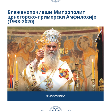
Блаженопочивши Митрополит
црногорско-приморски Амфилохије
(1938-2020)
Животопис