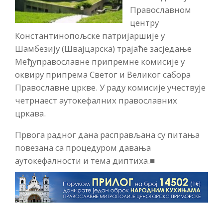
Православном
центру
Константинопољске патријаршије у
Шамбезију (Швајцарска) трајаће засједање
Међуправославне припремне комисије у
оквиру припрема Светог и Великог сабора
Православне цркве. У раду комисије учествује
четрнаест аутокефалних православних
цркава.
Првога радног дана расправљана су питања
повезана са процедуром давања
аутокефалности и тема диптиха.■