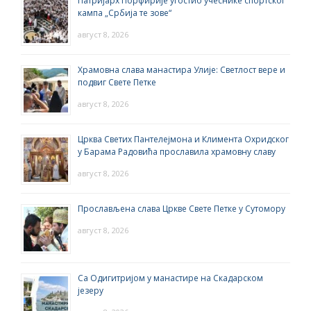
Патријарх Порфирије угостио учеснике спортског
кампа „Србија те зове“
август 8, 2026
Храмовна слава манастира Улије: Светлост вере и
подвиг Свете Петке
август 8, 2026
Црква Светих Пантелејмона и Климента Охридског
у Барама Радовића прославила храмовну славу
август 8, 2026
Прослављена слава Цркве Свете Петке у Сутомору
август 8, 2026
Са Одигитријом у манастире на Скадарском
језеру