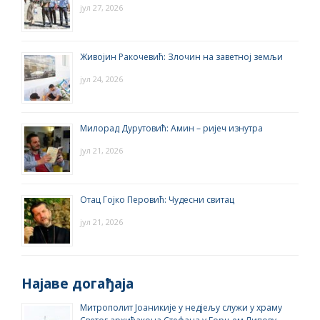
јул 27, 2026
Живојин Ракочевић: Злочин на заветној земљи
јул 24, 2026
Милорад Дурутовић: Амин – ријеч изнутра
јул 21, 2026
Отац Гојко Перовић: Чудесни свитац
јул 21, 2026
Најаве догађаја
Митрополит Јоаникије у недјељу служи у храму