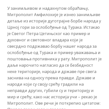
У занимљивом и надахнутом обраћању,
Митрополит Амфилохије је изнео занимљиве
детаље из историје дуготрајне борбе народа у
Црној гори за ослобођење од Турака. Истакао
је Светог Петра Цетињског као пример и
духовног и световног владара који је
свесрдно подржавао борбу нашег народа за
ослобођење од Турака и пример уважавања и
поштовања противника у рату. Митрополит је
даље нарочито нагласио да се безбедност
неке територије, народа и државе пре свега
заснива на односу према правди. Државе и
народи који су своју срећу градили на
неправди других, губили су и територију и
мир и срећу, како нас историја учи – рекао је
Митрополит. Ове речи је поткрепио цитатом: