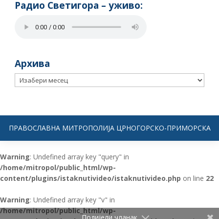
Радио Светигора – yживо:
Архива
Архива
ПРАВОСЛАВНА МИТРОПОЛИЈА ЦРНОГОРСКО-ПРИМОРСКА
Warning
: Undefined array key "query" in
/home/mitropol/public_html/wp-
content/plugins/istaknutivideo/istaknutivideo.php
on line
22
Warning
: Undefined array key "v" in
/home/mitropol/public_html/wp-
Подијели чланак