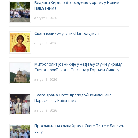
Владика Кирило богослужио у храму у Новим
Пављанима
август 8, 2026
Свети великомученик Пантелејмон
август 8, 2026
Митрополит Јоаникије у недјељу служи у храму
Светог архиђакона Стефана у Горњем Липову
август 8, 2026
Слава Храма Свете преподобномученице
Параскеве у Бабинама
август 8, 2026
Прослављена слава Храма Свете Петке у Лапљем
селу