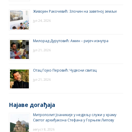
Живојин Ракочевић: Злочин на заветној земљи
јул 24, 2026
Милорад Дурутовић: Амин – ријеч изнутра
јул 21, 2026
Отац Гојко Перовић: Чудесни свитац
јул 21, 2026
Најаве догађаја
Митрополит Јоаникије у недјељу служи у храму
Светог архиђакона Стефана у Горњем Липову
август 8, 2026