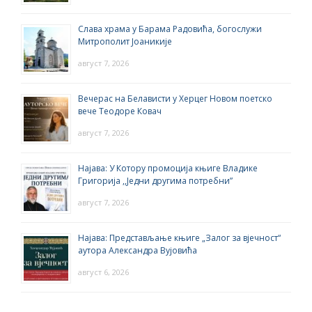
Слава храма у Барама Радовића, богослужи
Митрополит Јоаникије
август 7, 2026
Вечерас на Белависти у Херцег Новом поетско
вече Теодоре Ковач
август 7, 2026
Најава: У Котору промоција књиге Владике
Григорија ,,Једни другима потребни”
август 7, 2026
Најава: Представљање књиге „Залог за вјечност“
аутора Александра Вујовића
август 6, 2026