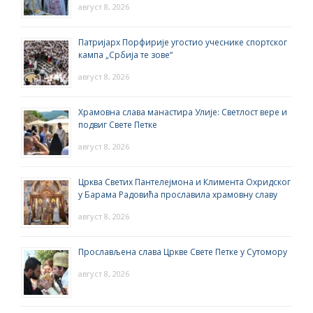
август 8, 2026
Патријарх Порфирије угостио учеснике спортског
кампа „Србија те зове“
август 8, 2026
Храмовна слава манастира Улије: Светлост вере и
подвиг Свете Петке
август 8, 2026
Црква Светих Пантелејмона и Климента Охридског
у Барама Радовића прославила храмовну славу
август 8, 2026
Прослављена слава Цркве Свете Петке у Сутомору
август 8, 2026