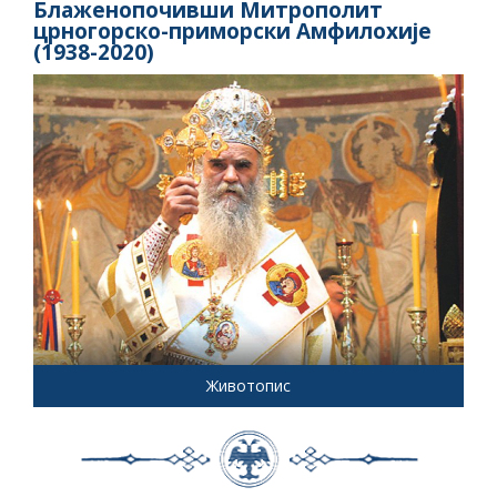
Блаженопочивши Митрополит
црногорско-приморски Амфилохије
(1938-2020)
Животопис