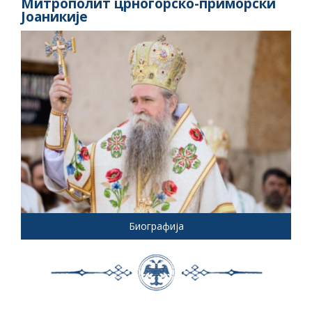
Митрополит црногорско-приморски
Јоаникије
Биографија