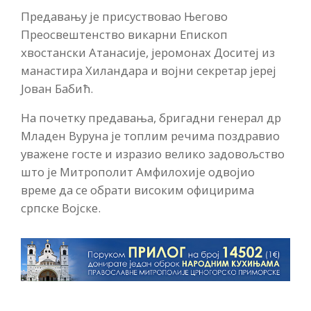
Предавању је присуствовао Његово
Преосвештенство викарни Епископ
хвостански Атанасије, јеромонах Доситеј из
манастира Хиландара и војни секретар јереј
Јован Бабић.
На почетку предавања, бригадни генерал др
Младен Вуруна је топлим речима поздравио
уважене госте и изразио велико задовољство
што је Митрополит Амфилохије одвојио
време да се обрати високим официрима
српске Војске.