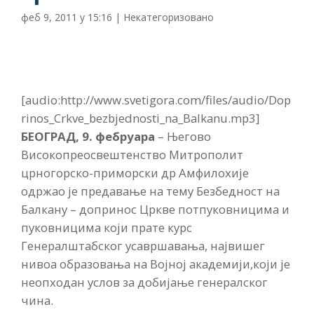
феб 9, 2011 у 15:16
|
Некатегоризовано
[audio:http://www.svetigora.com/files/audio/Dop
rinos_Crkve_bezbjednosti_na_Balkanu.mp3]
БЕОГРАД, 9. фебруара
– Његово
Високопреосвештенство Митрополит
црногорско-приморски др Амфилохије
одржао је предавање на тему Безбедност на
Балкану – допринос Цркве потпуковницима и
пуковницима који прате курс
Генералштабског усавршавања, највишег
нивоа образовања на Војној академији,који је
неопходан услов за добијање генералског
чина.