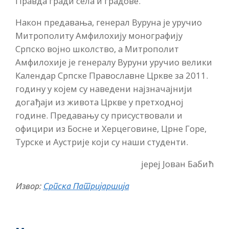
Правда гради села и градове.
Након предавања, генерал Вуруна је уручио
Митрополиту Амфилохију монографију
Српско војно школство, а Митрополит
Амфилохије је генералу Вуруни уручио велики
Календар Српске Православне Цркве за 2011.
годину у којем су наведени најзначајнији
догађаји из живота Цркве у претходној
године. Предавању су присуствовали и
официри из Босне и Херцеговине, Црне Горе,
Турске и Аустрије који су наши студенти.
јереј Јован Бабић
Извор:
Српска Патријаршија