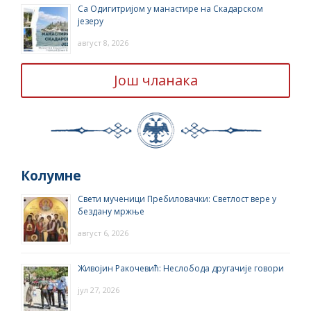
Са Одигитријом у манастире на Скадарском
језеру
август 8, 2026
Још чланака
Колумне
Свети мученици Пребиловачки: Светлост вере у
бездану мржње
август 6, 2026
Живојин Ракочевић: Неслобода другачије говори
јул 27, 2026