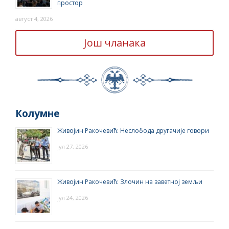
простор
август 4, 2026
Још чланака
Колумне
Живојин Ракочевић: Неслобода другачије говори
јул 27, 2026
Живојин Ракочевић: Злочин на заветној земљи
јул 24, 2026