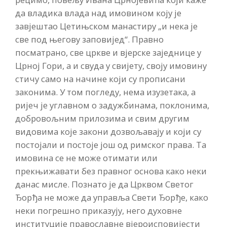
да владика влада над имовином коју је
завјештао Цетињском манастиру „и нека је
све под његову заповијед“. Правно
посматрано, све цркве и вјерске заједнице у
Црној Гори, а и свуда у свијету, своју имовину
стичу само на начине који су прописани
законима. У том погледу, нема изузетака, а
ријеч је углавном о задужбинама, поклонима,
добровољним прилозима и свим другим
видовима које закони дозвољавају и који су
постојали и постоје још од римског права. Та
имовина се не може отимати или
прекњижавати без правног основа како неки
данас мисле. Познато је да Црквом Светог
Ђорђа не може да управља Свети Ђорђе, како
неки погрешно приказују, него духовне
институције православне вјероисповијести