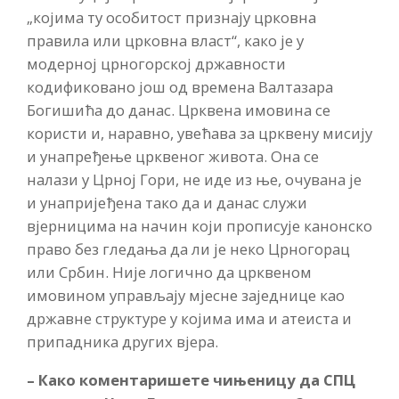
„којима ту особитост признају црковна
правила или црковна власт“, како је у
модерној црногорској државности
кодификовано још од времена Валтазара
Богишића до данас. Црквена имовина се
користи и, наравно, увећава за црквену мисију
и унапређење црквеног живота. Она се
налази у Црној Гори, не иде из ње, очувана је
и унапријеђена тако да и данас служи
вјерницима на начин који прописује канонско
право без гледања да ли је неко Црногорац
или Србин. Није логично да црквеном
имовином управљају мјесне заједнице као
државне структуре у којима има и атеиста и
припадника других вјера.
– Како коментаришете чињеницу да СПЦ