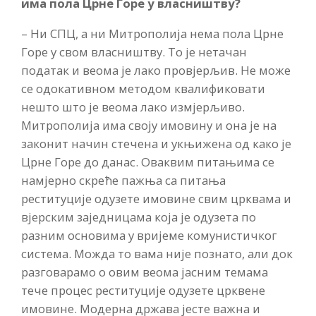
има пола Црне Горе у власништву?
– Ни СПЦ, а ни Митрополија нема пола Црне
Горе у свом власништву. То је нетачан
податак и веома је лако провјерљив. Не може
се одокативном методом квалификовати
нешто што је веома лако измјерљиво.
Митрополија има своју имовину и она је на
законит начин стечена и укњижена од како је
Црне Горе до данас. Оваквим питањима се
намјерно скреће пажња са питања
реституције одузете имовине свим црквама и
вјерским заједницама која је одузета по
разним основима у вријеме комунистичког
система. Можда то вама није познато, али док
разговарамо о овим веома јасним темама
тече процес реституције одузете црквене
имовине. Модерна држава јесте важна и