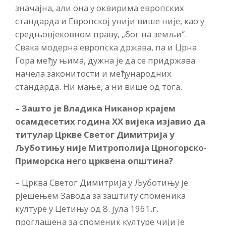
значајна, али она у оквирима европских
стандарда и Европској унији више није, као у
средњовјековном праву, „бог на земљи“.
Свака модерна европска држава, па и Црна
Гора међу њима, дужна је да се придржава
начела законитости и међународних
стандарда. Ни мање, а ни више од тога.
– Зашто је Владика Никанор крајем
осамдесетих година ХХ вијека изјавио да
титулар Цркве Светог Димитрија у
Љуботињу није Митрополија Црногорско-
Приморска него црквена општина?
– Црква Светог Димитрија у Љуботињу је
рјешењем Завода за заштиту споменика
културе у Цетињу од 8. јула 1961.г.
проглашена за споменик културе чији је