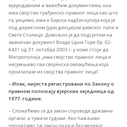
мјеродавним и важећим документима, она
има својство грађанско-правног лица као што
га, рецимо, има и Барска надбискупија која је
под директном јурисдикцијом римског папе и
Свете Столице. Довољно је да подсјетим на
званичан документ Владе Црне Горе бр. 02-
6431 од 31. октобра 2003.г. у коме стоји да
Митрополија „има својство правног лица и
несумњиво сва својинска овлашћења која
произилазе из својства правног лица“.
– Ипак, нијесте регистровани по Закону о
правном положају вјерских заједница од
1977. године.
– Сложићемо се да закон спроводе државни
органи, а тумаче судови. Ако пажљиво
прочитамо тај закон онда и без великог