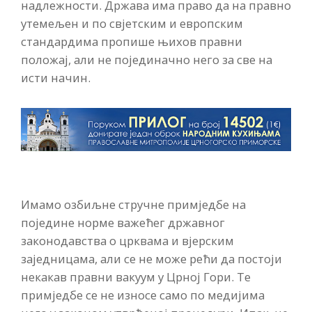
надлежности. Држава има право да на правно
утемељен и по свјетским и европским
стандардима пропише њихов правни
положај, али не појединачно него за све на
исти начин.
Имамо озбиљне стручне примједбе на
поједине норме важећег државног
законодавства о црквама и вјерским
заједницама, али се не може рећи да постоји
некакав правни вакуум у Црној Гори. Те
примједбе се не износе само по медијима