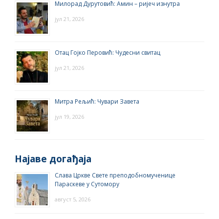
Милорад Дурутовић: Амин – ријеч изнутра
јул 21, 2026
Отац Гојко Перовић: Чудесни свитац
јул 21, 2026
Митра Рељић: Чувари Завета
јул 19, 2026
Најаве догађаја
Слава Цркве Свете преподобномученице
Параскеве у Сутомору
август 5, 2026