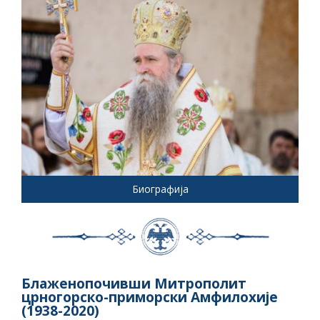
Биографија
Блаженопочивши Митрополит
црногорско-приморски Амфилохије
(1938-2020)