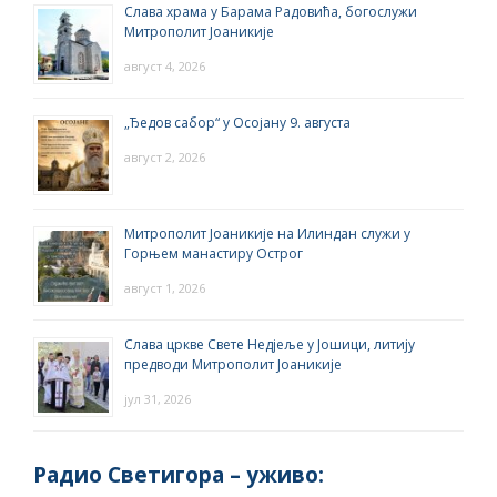
Слава храма у Барама Радовића, богослужи
Митрополит Јоаникије
август 4, 2026
„Ђедов сабор“ у Осојану 9. августа
август 2, 2026
Митрополит Јоаникије на Илиндан служи у
Горњем манастиру Острог
август 1, 2026
Слава цркве Свете Недјеље у Јошици, литију
предводи Митрополит Јоаникије
јул 31, 2026
Радио Светигора – yживо: