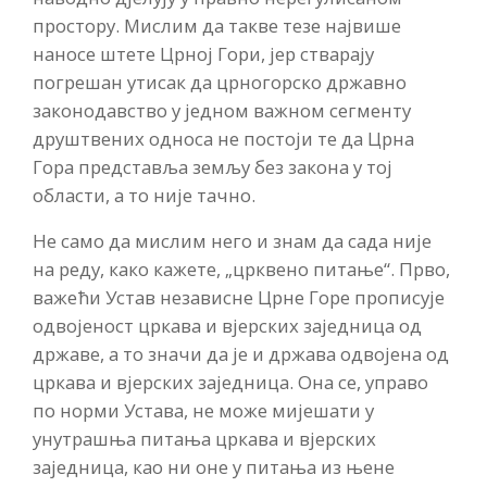
простору. Мислим да такве тезе највише
наносе штете Црној Гори, јер стварају
погрешан утисак да црногорско државно
законодавство у једном важном сегменту
друштвених односа не постоји те да Црна
Гора представља земљу без закона у тој
области, а то није тачно.
Не само да мислим него и знам да сада није
на реду, како кажете, „црквено питање“. Прво,
важећи Устав независне Црне Горе прописује
одвојеност цркава и вјерских заједница од
државе, а то значи да је и држава одвојена од
цркава и вјерских заједница. Она се, управо
по норми Устава, не може мијешати у
унутрашња питања цркава и вјерских
заједница, као ни оне у питања из њене