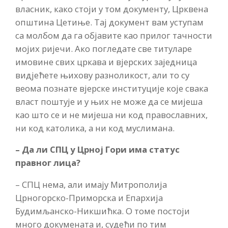
власник, како стоји у том документу, Црквена
општина Цетиње. Тај документ вам уступам
са молбом да га објавите као прилог тачности
мојих ријечи. Ако погледате све титуларе
имовине свих цркава и вјерских заједница
видјећете њихову разноликост, али то су
веома познате вјерске институције које свака
власт поштује и у њих не може да се мијеша
као што се и не мијеша ни код православних,
ни код католика, а ни код муслимана.
– Да ли СПЦ у Црној Гори има статус
правног лица?
– СПЦ нема, али имају Митрополија
Црногорско-Приморска и Епархија
Будимљанско-Никшићка. О томе постоји
много докумената и, судећи по тим