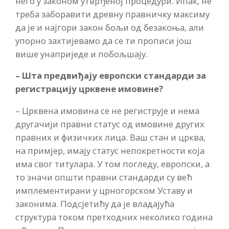
него у законом утврђеној процедури. Ипак, не
треба заборавити древну правничку максиму
да је и најгори закон бољи од безакоња, али
упорно захтијевамо да се ти прописи још
више унаприједе и побољшају.
– Шта предвиђају европски стандарди за
регистрацију црквене имовине?
– Црквена имовина се не региструје и нема
другачији правни статус од имовине других
правних и физичких лица. Ваш стан и црква,
на примјер, имају статус непокретности која
има свог титулара. У том погледу, европски, а
то значи општи правни стандарди су већ
имплементирани у црногорском Уставу и
законима. Подсјетићу да је владајућа
структура током претходних неколико година