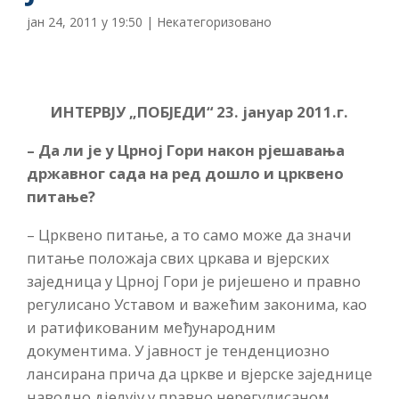
јан 24, 2011 у 19:50
|
Некатегоризовано
ИНТЕРВЈУ „ПОБЈЕДИ“ 23. јануар 2011.г.
– Да ли је у Црној Гори након рјешавања
државног сада на ред дошло и црквено
питање?
– Црквено питање, а то само може да значи
питање положаја свих цркава и вјерских
заједница у Црној Гори је ријешено и правно
регулисано Уставом и важећим законима, као
и ратификованим међународним
документима. У јавност је тенденциозно
лансирана прича да цркве и вјерске заједнице
наводно дјелују у правно нерегулисаном