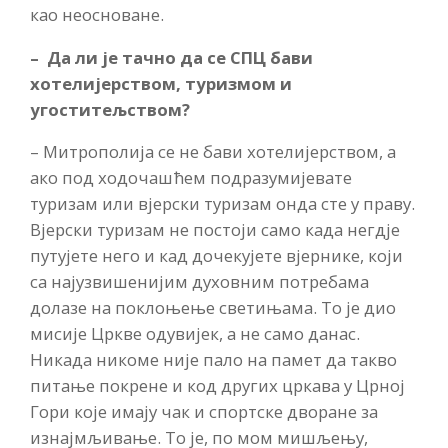
као неосноване.
– Да ли је тачно да се СПЦ бави
хотелијерством, туризмом и
угоститељством?
– Митрополија се не бави хотелијерством, а
ако под ходочашћем подразумијевате
туризам или вјерски туризам онда сте у праву.
Вјерски туризам не постоји само када негдје
путујете него и кад дочекујете вјернике, који
са најузвишенијим духовним потребама
долазе на поклоњење светињама. То је дио
мисије Цркве одувијек, а не само данас.
Никада никоме није пало на памет да такво
питање покрене и код других цркава у Црној
Гори које имају чак и спортске дворане за
изнајмљивање. То је, по мом мишљењу,