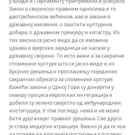
у Влади и Парламенту припремила и усвојила
Закон о својинско-правним односима и то
двотрећинском већином, као и законе о
државној имовини, о заштити културних
добара, о државном премјеру и катастру. Из
тих закона се јасно види да се имовина
цркава и вјерских заједница не налази у
државној својини. То исто важи и за сакралне
споменике културе што се јасно види и из
бројних рјешења о проглашењу појединих
сакралних објеката за споменике културе.
Важећи закони у Црној Гори су донијети у
оквиру процеса европских интеграција и
добили су зелено свијетло од међународних
институција. У том погледу, нема и не може
бити другачијег правног рјешења. Све друго
је ствар медијске атракције. Важно је да се зна
да позиви на другачија поступања у погледу