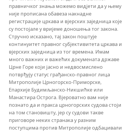
правничког знања можемо видјети да у њему
није прописана обавеза накнадне
регистрације цркава и вјерских заједница које
су постојале у вријеме доношења тог закона.
Стручно исказано, тај закон поштује
континуитет правног субјективитета цркава и
вјерских заједница из тог времена. Имам
много важних и важећих докумената државе
Црне Горе који јасно и недвосмислено
потврђују статус грађанско-правног лица
Митрополије Црногорско-Приморске,
Епархије Будимљанско-Никшићке или
Манастира Острога. Вјероватно вам није
познато да и пракса црногорских судова стоји
на том становишту, јер су судови такве
приговоре неких странака у разним
поступцима против Митрополије одбацивали