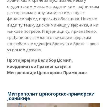
хране, као и хране за муслимане, нема у
студентским мензама, радничким, војничким
ресторанима и другим мјестима која се
финансирају од пореских обвезника. Нико не
види ту тешку дискриминацију вјерника, а ни
њихове потребе. И вјерници су, признаћемо,
грађани ове земље и о њиховим вјерским
потребама је одувијек бринула и брине Црква
уз помоћ државе.
Протојереј мр Велибор Џомић,
координатор Правног савјета
Митрополије Црногорско-Приморске
Митрополит црногорско-приморски
Јоаникије