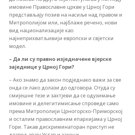
имовине Православне цркве у Црној Гори
представљају позив на насиље над правом и
Митрополијом или, најблаже речено, нови
вид национализације као
најнеприхватљивији европски и свјетски
модел.
– Да ли су правно изједначене вјерске
заједнице у Црној Гори?
– Ако знамо да закон подједнако важи за све
онда се лако долази до одговора. Отуда су
смијешне тезе и захтјеви да се одузимање
имовине и делегитимисање спроведе само
према Митрополији Црногорско-Приморској
и осталим православним епархијама у Црној
Гори. Такав дискриминаторан приступ не
дозвољавају Устав и закони.