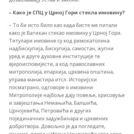
– Како је СПЦ у Црној Гори стекла имовину?
– То би исто било као када бисте ме питали
како је Ватикан стекао имовину у Црној Гори.
Титулари имовине су код римокатолика
надбискупија, бискупија, самостан, жупни
уред и друге духовне институције те
вјероисповијести, а код православних
митрополија, епархија, црквена општина,
управа манастира итсл. Историјски
посматрано, одговоре о имовини
Митрополије најбоље дају повеље, хрисовуље
и завјештања Немањића, Балшића,
Црнојевића, Петровића и других
појединачних задужбинара и црквених
добротвора. Довољно је да погледате,
рецимо, повељу Ивана Црнојевића који каже