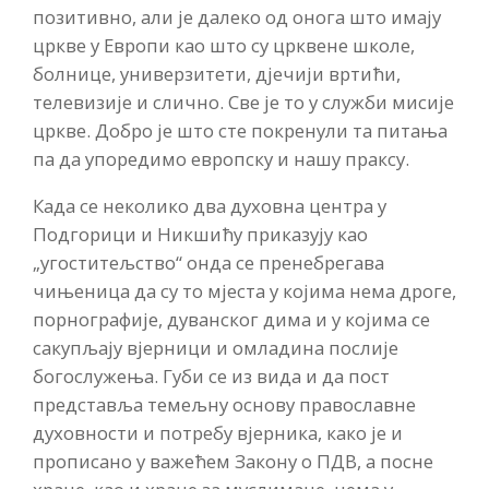
позитивно, али је далеко од онога што имају
цркве у Европи као што су црквене школе,
болнице, универзитети, дјечији вртићи,
телевизије и слично. Све је то у служби мисије
цркве. Добро је што сте покренули та питања
па да упоредимо европску и нашу праксу.
Када се неколико два духовна центра у
Подгорици и Никшићу приказују као
„угоститељство“ онда се пренебрегава
чињеница да су то мјеста у којима нема дроге,
порнографије, дуванског дима и у којима се
сакупљају вјерници и омладина послије
богослужења. Губи се из вида и да пост
представља темељну основу православне
духовности и потребу вјерника, како је и
прописано у важећем Закону о ПДВ, а посне