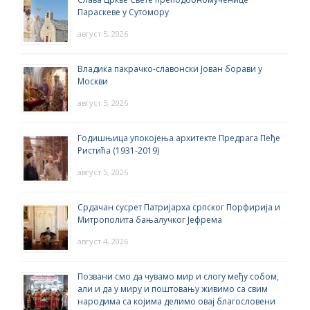
Параскеве у Сутомору
август 5, 2026
Владика пакрачко-славонски Јован борави у
Москви
август 5, 2026
Годишњица упокојења архитекте Предрага Пеђе
Ристића (1931-2019)
август 5, 2026
Срдачан сусрет Патријарха српског Порфирија и
Митрополита бањалучког Јефрема
август 4, 2026
Позвани смо да чувамо мир и слогу међу собом,
али и да у миру и поштовању живимо са свим
народима са којима делимо овај благословени