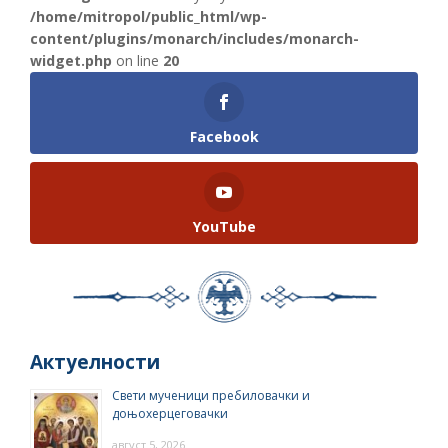
/home/mitropol/public_html/wp-
content/plugins/monarch/includes/monarch-
widget.php
on line
20
Facebook
YouTube
Актуелности
Свети мученици пребиловачки и
доњохерцеговачки
август 5, 2026