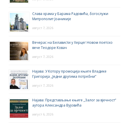
Слава храма у Барама Радовића, богослужи
Митрополит Јоаникије
август 7, 2026
Вечерас на Белависти у Херцег Новом поетско
вече Теодоре Ковач
август 7, 2026
Најава: У Котору промоција књиге Владике
Григорија ,,Једни другима потребни”
август 7, 2026
Најава: Представљање књиге „Залог за вјечност“
аутора Александра Вујовића
август 6, 2026