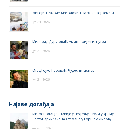
Живојин Ракочевић: Злочин на заветној земљи
јул 24, 2026
Милорад Дурутовић: Амин – ријеч изнутра
јул 21, 2026
Отац Гојко Перовић: Чудесни свитац
јул 21, 2026
Најаве догађаја
Митрополит Јоаникије у недјељу служи у храму
Светог архиђакона Стефана у Горњем Липову
август 8, 2026