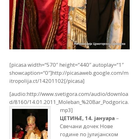
[picasa width=“570″ height=“440″ autoplay=“1″
showcaption=“0″]http://picasaweb.google.com/m
itropolija.ct/14201102[/picasa]
[audio:http://www.svetigora.com/audio/downloa
d/8160/14.01.2011_Moleban_%20Bar_Podgorica.
mp3]
ЦЕТИЊЕ, 14. јануара
–
Свечани дочек Нове
године по јулијанском