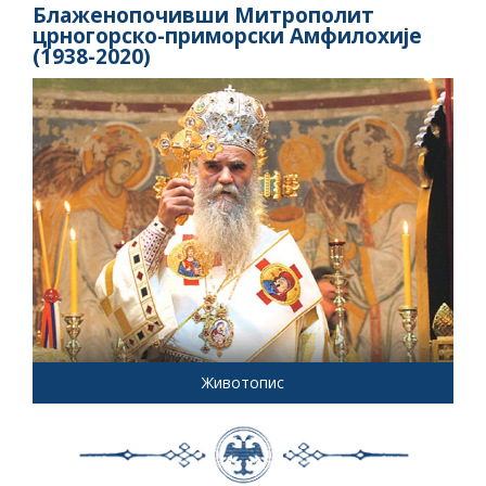
Блаженопочивши Митрополит
црногорско-приморски Амфилохије
(1938-2020)
Животопис