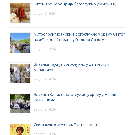
Патријарх Порфирије богослужио у Миријеву
август 9, 2026
Митрополит Јоаникије богослужио у Храму Светог
архиђакона Стефана у Горњем Липову
август 9, 2026
Владика Пајсије богослужио у Цетињском
манастиру
август 9, 2026
Владика Кирило богослужио у храму у Новим
Пављанима
август 8, 2026
Свети великомученик Пантелејмон
август 8, 2026