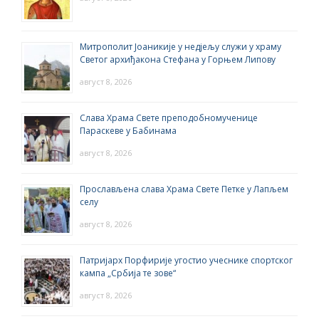
Митрополит Јоаникије у недјељу служи у храму
Светог архиђакона Стефана у Горњем Липову
август 8, 2026
Слава Храма Свете преподобномученице
Параскеве у Бабинама
август 8, 2026
Прослављена слава Храма Свете Петке у Лапљем
селу
август 8, 2026
Патријарх Порфирије угостио учеснике спортског
кампа „Србија те зове“
август 8, 2026