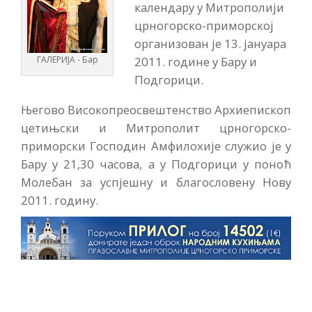
календару у Митрополији
црногорско-приморској
организован је 13. јануара
ГАЛЕРИЈА - Бар
2011. године у Бару и
Подгорици.
Његово Високопреосвештенство Архиепископ
цетињски и Митрополит црногорско-
приморски Господин Амфилохије служио је у
Бару у 21,30 часова, а у Подгорици у поноћ
Молебан за успјешну и благословену Нову
2011. годину.