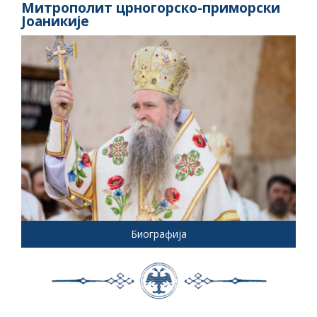
Митрополит црногорско-приморски
Јоаникије
Биографија