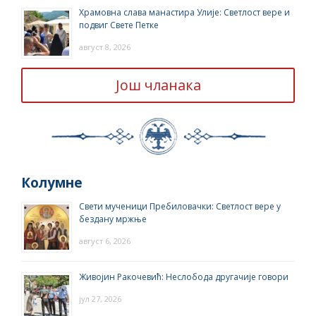
Храмовна слава манастира Улије: Светлост вере и
подвиг Свете Петке
август 8, 2026
Још чланака
Колумне
Свети мученици Пребиловачки: Светлост вере у
бездану мржње
август 6, 2026
Живојин Ракочевић: Неслобода другачије говори
јул 27, 2026