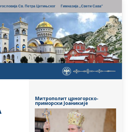
гословија Св. Петра Цетињског
Гимназија „Свети Сава“
Митрополит црногорско-
приморски Јоаникије
А