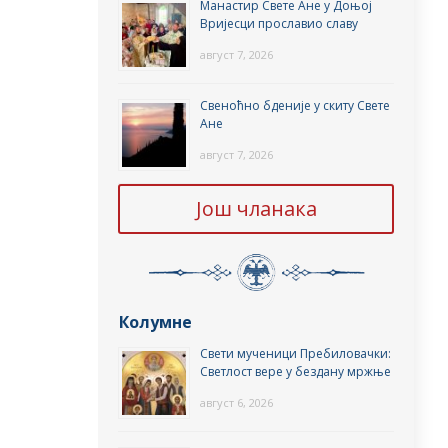
Манастир Свете Ане у Доњој
Вријесци прославио славу
август 7, 2026
Свеноћно бденије у скиту Свете
Ане
август 7, 2026
Још чланака
Колумне
Свети мученици Пребиловачки:
Светлост вере у бездану мржње
август 6, 2026