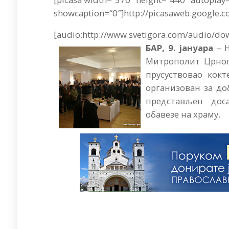
showcaption=“0″]http://picasaweb.google.c
[audio:http://www.svetigora.com/audio/d
БАР, 9. јануара
– 
Митрополит Црного
прусуствовао кокт
организован за до
представљен дос
обавезе на храму.