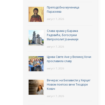
Преподобна мученица
Параскева
август 7, 2026
Слава храма у Барама
Радовића, богослужи
Митрополит Јоаникије
август 7, 2026
Црква Свете Ане у Великој Хочи
прославила славу
август 7, 2026
Вечерас на Белависти у Херцег
Новом поетско вече Теодоре
Ковач
август 7, 2026