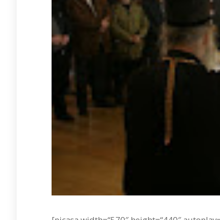
[picasa width=“570″ height=“440″ autoplay