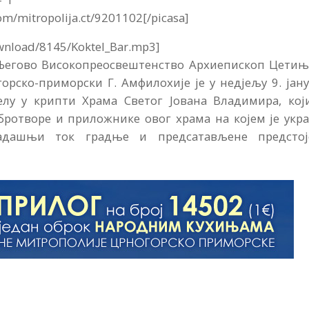
om/mitropolija.ct/9201102[/picasa]
ownload/8145/Koktel_Bar.mp3]
Његово Високопреосвештенство Архиепископ Цетињ
рско-приморски Г. Амфилохије је у недјељу 9. јан
елу у крипти Храма Светог Јована Владимира, који
бротворе и приложнике овог храма на којем је укр
адашњи ток градње и предсатављене предстој