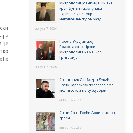
Митрополит Јоаникије: Ријеке
крви фундинских јунака
однијеле у неповрат
међуплеменску омразу
ски
август 7, 2026
уара
Посета Украјинској
 је
Православној Цркви
атко
Митрополита немачког
Григорија
еће
август 7, 2026
Свештеник Слободан Лукић:
Свету Параскеву прослављамо
молитвом, а не сујевјерјем
август 7, 2026
Свети Сава Трећи Архиепископ
српски
август 7, 2026