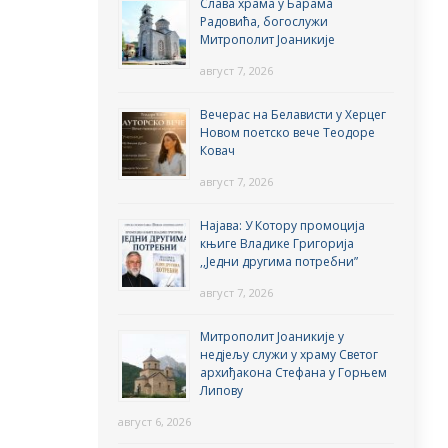
Слава храма у Барама
Радовића, богослужи
Митрополит Јоаникије
август 7, 2026
Вечерас на Белависти у Херцег
Новом поетско вече Теодоре
Ковач
август 7, 2026
Најава: У Котору промоција
књиге Владике Григорија
,,Једни другима потребни”
август 7, 2026
Митрополит Јоаникије у
недјељу служи у храму Светог
архиђакона Стефана у Горњем
Липову
август 6, 2026