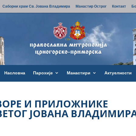
Саборни храм Св. Јована Владимира
Манастир Острог
Контакт
Бо
Насловна
Парохије
Манастири
Актуелности
ВОРЕ И ПРИЛОЖНИКЕ
ВЕТОГ ЈОВАНА ВЛАДИМИР