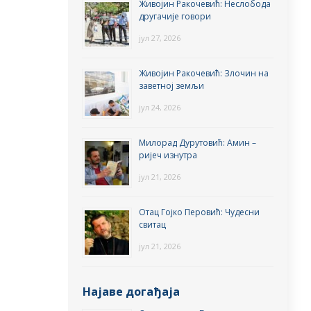
Живојин Ракочевић: Неслобода
другачије говори
јул 27, 2026
Живојин Ракочевић: Злочин на
заветној земљи
јул 24, 2026
Милорад Дурутовић: Амин –
ријеч изнутра
јул 21, 2026
Отац Гојко Перовић: Чудесни
свитац
јул 21, 2026
Најаве догађаја