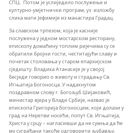
СПЦ. Потом је услиједило послужење и
културно-умјетнички програм, уз изложбу
слика мати Јефимије из манастира Градац.
За славском трпезом, која је касније
послужена у једном мостарском ресторану,
епископу домаћину топлим ријечима су се
обратили бројни гости, честитајући славу и
почетак столовања у старом епархијском
сједишту. Владика Атанасије је у својој
бесједи говорио о животу и страдању Св.
Игњатија Богоносца. У надахнутом
поздравном слову г. Богољуб Шијаковић,
министар вјера у Влади Србије, назвао је
епископа Григорија богоносцем, који долази у
град на Неретви носећи, попут Св. Игњатија,
Христа у срцу – нагласивши да не сумња да ће
му суграђани такође одговорити љубављу.