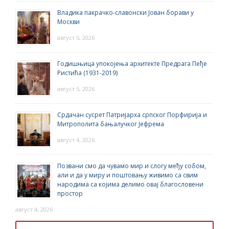
Владика пакрачко-славонски Јован борави у
Москви
август 5, 2026
Годишњица упокојења архитекте Предрага Пеђе
Ристића (1931-2019)
август 5, 2026
Срдачан сусрет Патријарха српског Порфирија и
Митрополита бањалучког Јефрема
август 4, 2026
Позвани смо да чувамо мир и слогу међу собом,
али и да у миру и поштовању живимо са свим
народима са којима делимо овај благословени
простор
август 4, 2026