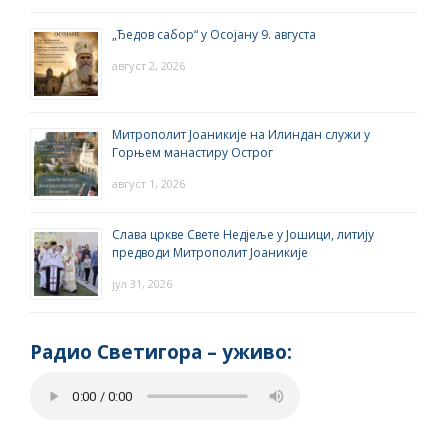
„Ђедов сабор“ у Осојану 9. августа
август 2, 2026
Митрополит Јоаникије на Илиндан служи у
Горњем манастиру Острог
август 1, 2026
Слава цркве Свете Недјеље у Јошици, литију
предводи Митрополит Јоаникије
јул 31, 2026
Радио Светигора – yживо: