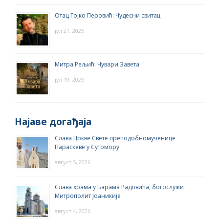
Отац Гојко Перовић: Чудесни свитац
јул 21, 2026
Митра Рељић: Чувари Завета
јул 19, 2026
Најаве догађаја
Слава Цркве Свете преподобномученице
Параскеве у Сутомору
август 5, 2026
Слава храма у Барама Радовића, богослужи
Митрополит Јоаникије
август 4, 2026