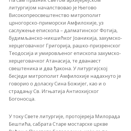
литургијом началствовао је Његово
Високопреосвештенство митрополит
црногорско-приморски Амфилохије, уз
саслужење епископа – далматинског Фотија,
будимљанско-никшићког Јоаникија, захумско-
херцеговачког Григорија, рашко-призренског
Теодосија и умировљеног епископа захумско-
херцеговачког Атанасија, те дванаест
свештеника и два ђакона. У литургијској
бесједи митрополит Амфилохије надахнуто је
говорио о доласку Сина Божијег, као и о
страдању Св. Игњатија Антиохијског
Богоносца.
У току Свете литургије, протојереја Милорада
Бештића, сабрата Старе мостарске цркве