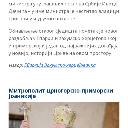
министра унутрашњих послова Србије Ивице
Дачића – у име министра је честитао владици
Григорију и уручио поклоне.
Обнављање старог сједишта почетак је новог
раздобља у Епархији захумско-херцеговачкој
и приморској и један од најважнијих догађаја
у новијој историји Цркве на овом простору.
Извор:
Епархија Захумско-херцеговачка
Митрополит црногорско-приморски
Јоаникије