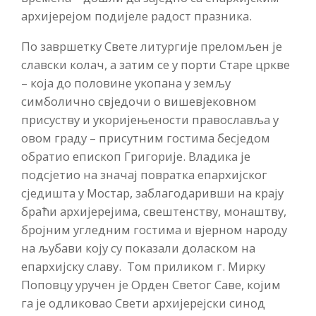
архијерејом подијеле радост празника.
По завршетку Свете литургије преломљен је
славски колач, а затим се у порти Старе цркве
– која до половине укопана у земљу
симболично свједочи о вишевјековном
присуству и укоријењености православља у
овом граду – присутним гостима бесједом
обратио епископ Григорије. Владика је
подсјетио на значај повратка епархијског
сједишта у Мостар, заблагодаривши на крају
браћи архијерејима, свештенству, монаштву,
бројним угледним гостима и вјерном народу
на љубави коју су показали доласком на
епархијску славу. Том приликом г. Мирку
Поповцу уручен је Орден Светог Саве, којим
га је одликовао Свети архијерејски синод