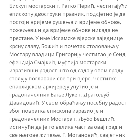
Бискуп мостарски г. Ратко Перић, честитајући
епископу двоструки празник, подсјетио је да
постоји вријеме рушења и вријеме обнове,
пожељевши да вријеме обнове никада не
престане. У име Исламске вјерске заједнице
крсну славу, Божић и почетак столовања у
Мостару владици Григорију честитао је Сеид
ефендија Смајкић, муфтија мостарски,
изразивши радост што од сада у овом граду
столују поглавари све три вјере. Честитке
епархијском архијереју упутио је и
градоначелник Бање Луке г. Драгољуб
Давидовић. У свом обраћању посебну радост
због повратка епископа изразио је и
градоначелник Мостара г. Љубо Бешлић,
истичући да је то велика част за овај град и
све његове житеље. Г. Мотановић, савјетник