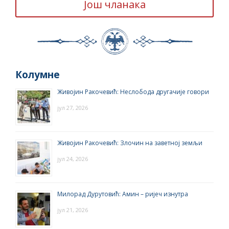
Још чланака
Колумне
Живојин Ракочевић: Неслобода другачије говори
јул 27, 2026
Живојин Ракочевић: Злочин на заветној земљи
јул 24, 2026
Милорад Дурутовић: Амин – ријеч изнутра
јул 21, 2026