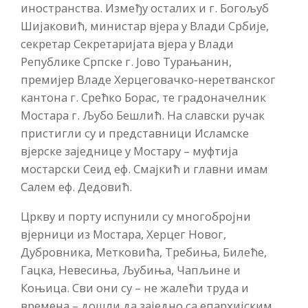
иностранства. Између осталих и г. Богољуб
Шијаковић, министар вјера у Влади Србије,
секретар Секретаријата вјера у Влади
Републике Српске г. Јово Турањанин,
премијер Владе Херцеговачко-неретванског
кантона г. Срећко Борас, те градоначелник
Мостара г. Љубо Бешлић. На славски ручак
пристигли су и представници Исламске
вјерске заједнице у Мостару – муфтија
мостарски Сеид еф. Смајкић и главни имам
Салем еф. Дедовић.
Цркву и порту испунили су многобројни
вјерници из Мостара, Херцег Новог,
Дубровника, Метковића, Требиња, Билеће,
Гацка, Невесиња, Љубиња, Чапљине и
Коњица. Сви они су – не жалећи труда и
времена – дошли да заједно са епархијским