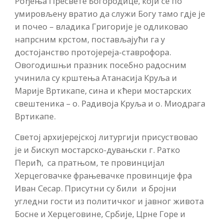
Рођења Пресвете Богородице, који се по
умировљену вратио да служи Богу тамо гдје је
и почео – владика Григорије је одликовао
напрсним крстом, постављајући га у
достојанство протојереја-ставрофора.
Овогодишњи празник посебно радосним
учинила су крштења Атанасија Круља и
Марије Вртикапе, сина и кћери мостарских
свештеника – о. Радивоја Круља и о. Миодрага
Вртикапе.
Светој архијерејској литургији присуствовао
је и бискуп мостарско-дувањски г. Ратко
Перић, са пратњом, те провинцијал
Херцеговачке фрањевачке провинције фра
Иван Сесар. Присутни су били и бројни
угледни гости из политичког и јавног живота
Босне и Херцеговине, Србије, Црне Горе и