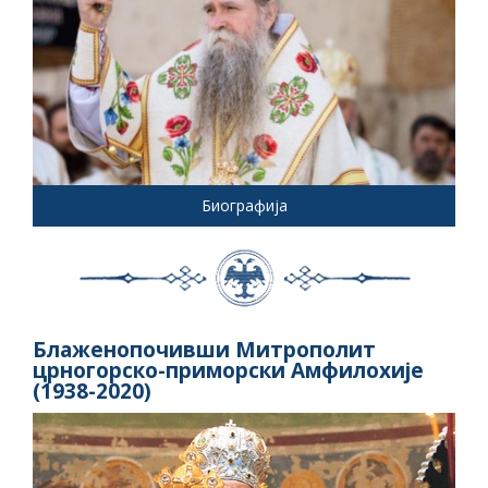
Биографија
Блаженопочивши Митрополит
црногорско-приморски Амфилохије
(1938-2020)