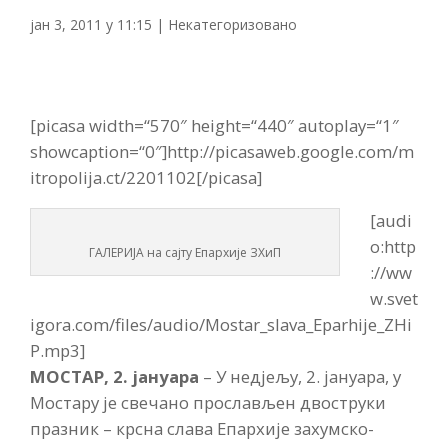
јан 3, 2011 у 11:15
|
Некатегоризовано
[picasa width=“570″ height=“440″ autoplay=“1″
showcaption=“0″]http://picasaweb.google.com/m
itropolija.ct/2201102[/picasa]
[audi
o:http
ГАЛЕРИЈА на сајту Епархије ЗХиП
://ww
w.svet
igora.com/files/audio/Mostar_slava_Eparhije_ZHi
P.mp3]
МОСТАР, 2. јануара
– У недјељу, 2. јануара, у
Мостару је свечано прослављен двоструки
празник – крсна слава Епархије захумско-