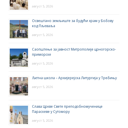
август 5, 2026
Освештано земљиште за будући храм у Бобову
код Пљеваља
август 5, 2026
Саопштење за јавност Митрополије црногорско-
приморске
август 5, 2026
Љетна школа – Архијерејска Литургија у Требињу
август 5, 2026
Слава Цркве Свете преподобномученице
Параскеве у Сутомору
август 5, 2026