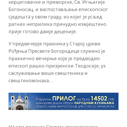
херцеговачке и приморске, Св. Игњатије
Богоносац, и васпостављање епископског
сједишта у овом граду, из којег је усљед
ратних неприлика принудно измјештено
прије готово двије деценије.
У предвечерје празника у Старој цркви
Рођења Пресвете Богородице служено је
празнично вечерње које је предводио
епископ рашко-призренски Теодосије, уз
саслуживање више свештеника и
свештеномонаха…
На сам празник Светом архијерејском