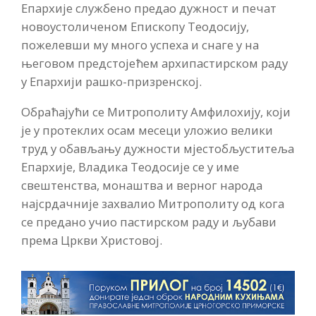
Епархије службено предао дужност и печат
новоустоличеном Епископу Теодосију,
пожелевши му много успеха и снаге у на
његовом предстојећем архипастирском раду
у Епархији рашко-призренској.
Обраћајући се Митрополиту Амфилохију, који
је у протеклих осам месеци уложио велики
труд у обављању дужности мјестобљуститеља
Епархије, Владика Теодосије се у име
свештенства, монаштва и верног народа
најсрдачније захвалио Митрополиту од кога
се предано учио пастирском раду и љубави
према Цркви Христовој.