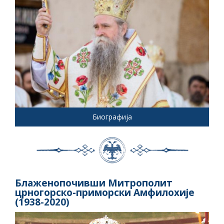
Биографија
Блаженопочивши Митрополит
црногорско-приморски Амфилохије
(1938-2020)