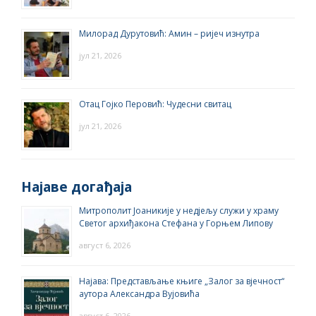
Милорад Дурутовић: Амин – ријеч изнутра
јул 21, 2026
Отац Гојко Перовић: Чудесни свитац
јул 21, 2026
Најаве догађаја
Митрополит Јоаникије у недјељу служи у храму
Светог архиђакона Стефана у Горњем Липову
август 6, 2026
Најава: Представљање књиге „Залог за вјечност“
аутора Александра Вујовића
август 6, 2026