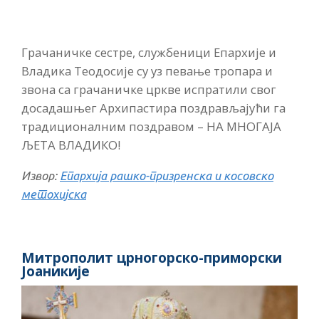
Грачаничке сестре, службеници Епархије и
Владика Теодосије су уз певање тропара и
звона са грачаничке цркве испратили свог
досадашњег Архипастира поздрављајући га
традиционалним поздравом – НА МНОГАЈА
ЉЕТА ВЛАДИКО!
Извор:
Епархија рашко-призренска и косовско
метохијска
Митрополит црногорско-приморски
Јоаникије