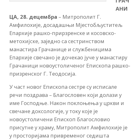
ГРАЧ
АНИ
ЦА, 28. децембра
– Митрополит Г.
Амфилохије, досадашњи Мјестобљуститељ
Епархије рашко-прирзренске и косовско-
метохијске, заједно са сестринством
манастира Грачанице и службеницима
Епархије свечано је дочекао јуче у манастиру
Грачаници новоустоличеног Епископа рашко-
призренског Г. Теодосија.
У част новог Епископа сестре су исписале
речи поздрава – Благословен који долази у
име Господње. Након поклоњења у цркви и
свечане доксологије, у току које је
новоустоличени Епископ благословио
присутне у храму, Митрополит Амфилохије је
у просторијама привременог седишта