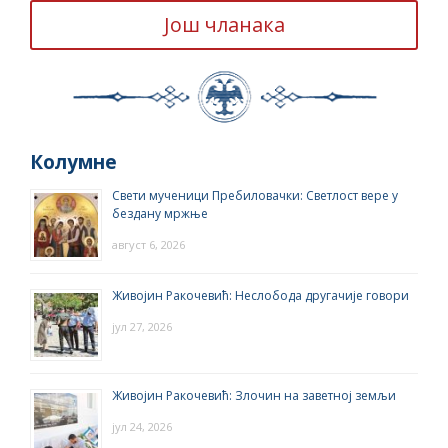
Још чланака
Колумне
Свети мученици Пребиловачки: Светлост вере у
бездану мржње
август 6, 2026
Живојин Ракочевић: Неслобода другачије говори
јул 27, 2026
Живојин Ракочевић: Злочин на заветној земљи
јул 24, 2026