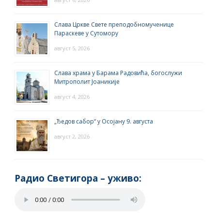
Слава Цркве Свете преподобномученице
Параскеве у Сутомору
август 5, 2026
Слава храма у Барама Радовића, богослужи
Митрополит Јоаникије
август 4, 2026
„Ђедов сабор“ у Осојану 9. августа
август 2, 2026
Радио Светигора – yживо: