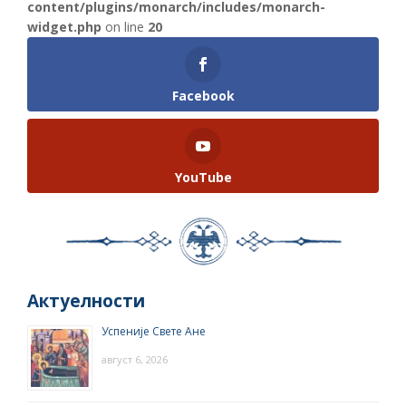
content/plugins/monarch/includes/monarch-
widget.php
on line
20
Facebook
YouTube
Актуелности
Успеније Свете Ане
август 6, 2026