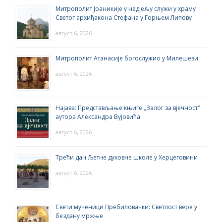
Митрополит Јоаникије у недјељу служи у храму
Светог архиђакона Стефана у Горњем Липову
август 6, 2026
Митрополит Атанасије богослужио у Милешеви
август 6, 2026
Најава: Представљање књиге „Залог за вјечност“
аутора Александра Вујовића
август 6, 2026
Трећи дан Љетне духовне школе у Херцеговини
август 6, 2026
Свети мученици Пребиловачки: Светлост вере у
бездану мржње