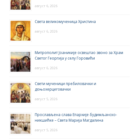
август 6, 2026
Света великомученица Христина
август 6, 2026
Митрополит Јоаникије освештао звоно за Храм
Светог Георгија у селу Горовићи
август 6, 2026
Свети мученици пребиловачки и
доњохерцеговачки
август 5, 2026
Прослављена слава Епархије будимљанско-
никшићке – Света Марија Магдалина
август 5, 2026