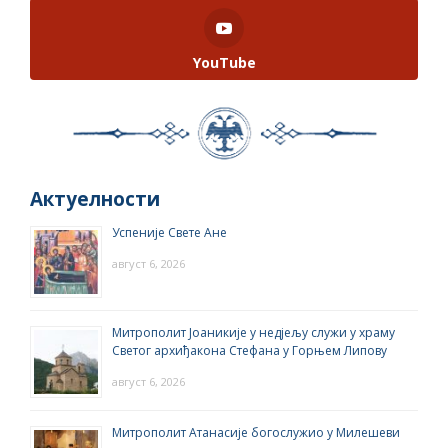
YouTube
Актуелности
Успеније Свете Ане
август 6, 2026
Митрополит Јоаникије у недјељу служи у храму
Светог архиђакона Стефана у Горњем Липову
август 6, 2026
Митрополит Атанасије богослужио у Милешеви