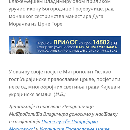
Блажењејшем Владимиру овом приликом
уручио икону Богородице Тројеручице, рад
монашког сестринства манастира Дуга
Морачка из Црне Горе.
У оквиру своје посјете Митрополит ће, као
гост Украјинске православне цркве, посјетити
неке од многобројних светиња града Кијева и
украјинске земље. (
И.Б.)
Детаљније о прослави 75-годишњице
Митрополита Владимира доносимо у наставку
из извјештаја
Прес-службе Патријарха
Московског
и
Украјинске Православне Цркве