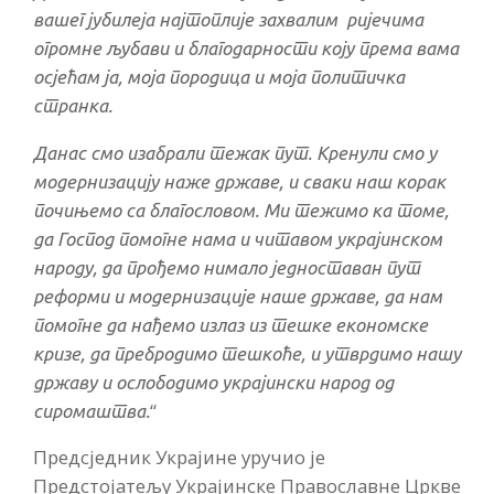
вашег јубилеја најтоплије захвалим ријечима
огромне љубави и благодарности коју према вама
осјећам ја, моја породица и моја политичка
странка.
Данас смо изабрали тежак пут. Кренули смо у
модернизацију наже државе, и сваки наш корак
почињемо са благословом. Ми тежимо ка томе,
да Господ помогне нама и читавом украјинском
народу, да прођемо нимало једноставан пут
реформи и модернизације наше државе, да нам
помогне да нађемо излаз из тешке економске
кризе, да пребродимо тешкоће, и утврдимо нашу
државу и ослободимо украјински народ од
“
сиромаштва.
Предсједник Украјине уручио је
Предстојатељу Украјинске Православне Цркве