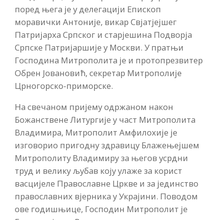
поред њега је у делегацији Епископ
моравички Антоније, викар Свјатјејшег
Патријарха Српског и старјешина Подворја
Српске Патријаршије у Москви. У пратњи
Господина Митрополита је и протопрезвитер
Обрен Јовановић, секретар Митрополије
Црногорско-приморске.
На свечаном пријему одржаном након
Божанствене Литургије у част Митрополита
Владимира, Митрополит Амфилохије је
изговорио пригодну здравицу Блажењејшем
Митрополиту Владимиру за његов усрдни
труд и велику љубав коју улаже за корист
васцијеле Православне Цркве и за јединство
православних вјерника у Украјини. Поводом
ове годишњице, Господин Митрополит је