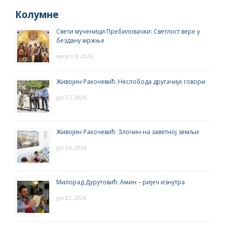
Колумне
Свети мученици Пребиловачки: Светлост вере у
бездану мржње
август 6, 2026
Живојин Ракочевић: Неслобода другачије говори
јул 27, 2026
Живојин Ракочевић: Злочин на заветној земљи
јул 24, 2026
Милорад Дурутовић: Амин – ријеч изнутра
јул 21, 2026