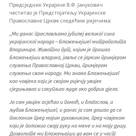
Предсједник Украјине В.Ф. Јанукович
честитао је Предстојатељу Украјинске
Православне Цркве следећим ријечима:
„
Ми данас прослављамо јубилеј великог сина
украјинског народа – Блажењејшег митрополита
Владимира. Животни пут, којим је прошао
Блажењејши владика, јавља се јарким примјером
служења Православној Цркви, примјером
служења свом народу. Ми знамо Блажењејшег
као човјека који је својом ријечју увијек
сједињавао и сакупљао људе око добрих дјела.
Ја сам увијек осјећао и помоћ, и благослов, и
љубав Блажењејшег, и данас ја сам дошао да се
поклоним пред мојим духовником, пред човјеком
који је положио своју руку на мене и на моју душу.
Дозволите ми Блажењејши да вам се у част