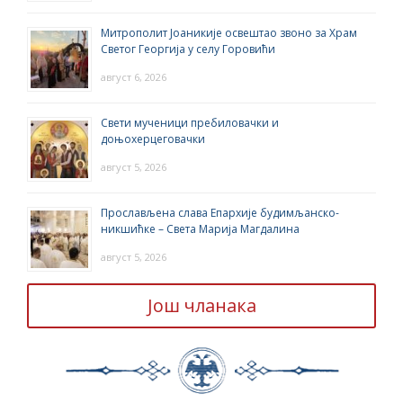
Митрополит Јоаникије освештао звоно за Храм
Светог Георгија у селу Горовићи
август 6, 2026
Свети мученици пребиловачки и
доњохерцеговачки
август 5, 2026
Прослављена слава Епархије будимљанско-
никшићке – Света Марија Магдалина
август 5, 2026
Још чланака