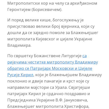
Митрополитски хор на челу са архиђаконом
Геронтијем (Борисевичем).
И поред велике кише, богослужењу је
присуствовао велики број вјерника, који су
дошли да се заједно помоле за Блажењејшег
митрополита Кијевског и цијеле Украјине
Владимира.
По свршетку Божанствене Литургије
са
ријечима честитке митрополиту Владимиру
обратио се Патријарх Московски и Цијеле
Русије Кирил
, који је блажењејшем Владимиру
поклонио и двије панагије и крст које су
направили мајстори са Урала. Свјатјејши
патријарх Кирил је срдачно поздравио и
Предсједника Украјине В.Ф. Јануковича,
блажењејшег митрополита Христифора,