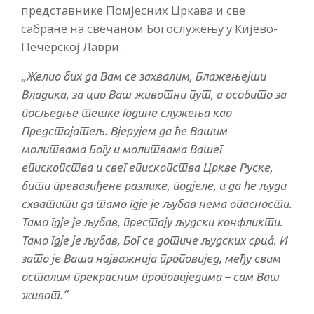
представнике Помјесних Цркава и све
сабране на свечаном Богослужењу у Кијево-
Печерској Лаври.
„
Желио бих да
Вам се
захвалим,
Блажењејши
Владика, за цио Ваш животни пут, а особито за
посљедње тешке године служења као
Предстојатељ. Вјерујем да ће Вашим
молитвама Богу и молитвама Вашег
епископства и свег епископства Цркве Руске
,
бити превазиђене разлике, подјеле, и да ће људи
схватити да тамо гдје је љубав нема опасности.
Тамо гдје је љубав, престају људски конфликти.
Тамо гдје је љубав, Бог се дотиче људских срцâ. И
зато је Ваша најважнија проповијед, међу свим
осталим прекрасним проповиједима – сам Ваш
живот.“