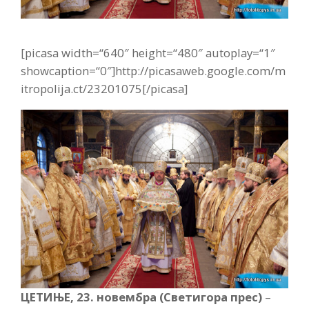
[picasa width=“640″ height=“480″ autoplay=“1″
showcaption=“0″]http://picasaweb.google.com/m
itropolija.ct/23201075[/picasa]
ЦЕТИЊЕ, 23. новембра (Светигора прес)
–