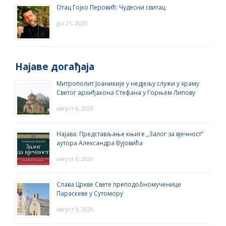
Отац Гојко Перовић: Чудесни свитац
јул 21, 2026
Најаве догађаја
Митрополит Јоаникије у недјељу служи у храму
Светог архиђакона Стефана у Горњем Липову
август 6, 2026
Најава: Представљање књиге „Залог за вјечност“
аутора Александра Вујовића
август 6, 2026
Слава Цркве Свете преподобномученице
Параскеве у Сутомору
август 5, 2026