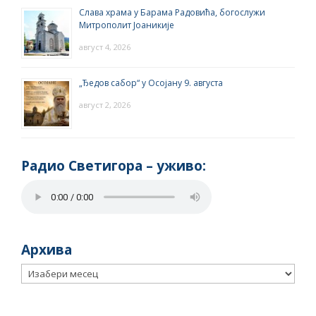
Слава храма у Барама Радовића, богослужи
Митрополит Јоаникије
август 4, 2026
„Ђедов сабор“ у Осојану 9. августа
август 2, 2026
Радио Светигора – yживо:
Архива
Архива