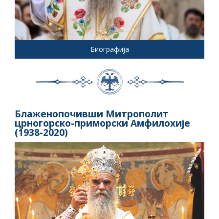
Биографија
Блаженопочивши Митрополит
црногорско-приморски Амфилохије
(1938-2020)