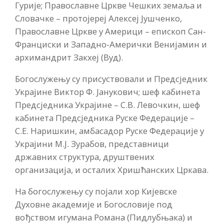
Гурије; Православне Цркве Чешких земаља и
Словачке – протојереј Алексеј Јушченко,
Православне Цркве у Америци – епископ Сан-
Франциски и Западно-Амерички Венијамин и
архимандрит Закхеј (Вуд).
Богослужењу су присуствовали и Предсједник
Украјине Виктор Ф. Јанукович; шеф кабинета
Предсједника Украјине – С.В. Левочкин, шеф
кабинета Предсједника Руске Федерације –
С.Е. Наришкин, амбасадор Руске Федерације у
Украјини М.Ј. Зурабов, представници
државних структура, друштвених
организација, и осталих Хришћанских Цркава.
На богослужењу су појали хор Кијевске
Духовне академије и Богословије под
вођством игумана Романа (Пидлубњака) и