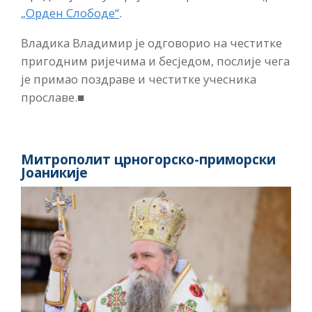
„Орден Слободе“
.
Владика Владимир је одговорио на честитке
пригодним ријечима и бесједом, послије чега
је примао поздраве и честитке учесника
прославе.
■
Митрополит црногорско-приморски
Јоаникије