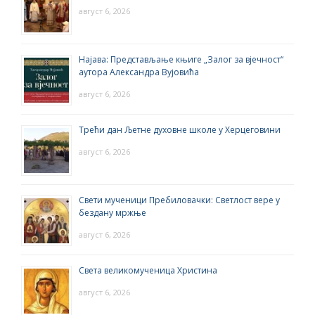
август 6, 2026
Најава: Представљање књиге „Залог за вјечност“
аутора Александра Вујовића
август 6, 2026
Трећи дан Љетне духовне школе у Херцеговини
август 6, 2026
Свети мученици Пребиловачки: Светлост вере у
бездану мржње
август 6, 2026
Света великомученица Христина
август 6, 2026