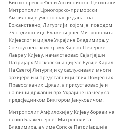
Високопреосвећени Архиепископ Цетињски
Митрополит Црногорско-приморски
Амфилохије учествовао је данас на
Божанственој Литургији, којом је, поводом
75-годишњице Блажењејшег Митрополита
Кијевског и цијеле Украјине Владимира, у
Светоуспењском храму Кијево-Печерске
Лавре у Кијеву, началствовао Свјатјејши
Патријарх Московски и цијеле Русије Кирил.
На Светој Литургији су саслуживали многи
архијереји и представници свих Помјесних
Православних Цркви, а присуствовао је и
највиши државни врх Украјине на челу са
предсједником Виктором Јануковичом.
Митрополит Амфилохије у Кијеву борави на
позив Блажењејшег Митрополита
Владимира, а у име Српске Патријаршије