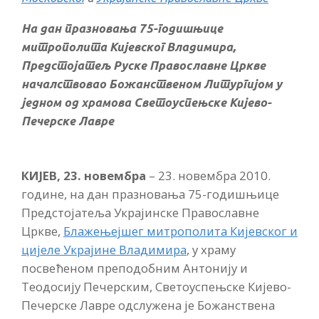
На дан празновања 75-годишњице
м
итрополита Кијевског Владимира,
Предстојатељ Руске Православне Цркве
началствовао Божанственом Литургијом у
једном од храмова Светоуспењске Кијево-
Печерске Лавре
КИЈЕВ, 23. новембра
– 23. новембра 2010.
године, на дан празновања 75-годишњице
Предстојатеља Украјинске Православне
Цркве,
Блажењејшег митрополита Кијевског и
цијеле Украјине Владимира
, у храму
посвећеном преподобним Антонију и
Теодосију Печерским, Светоуспењске Кијево-
Печерске Лавре одслужена је Божанствена