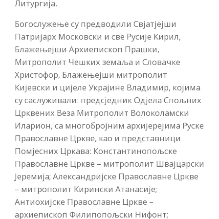
Литургија.
Богослужење су предводили Свјатјејши
Патријарх Московски и све Русије Кирил,
Блажењејши Архиепископ Прашки,
Митрополит Чешких земаља и Словачке
Христофор, Блажењејши митрополит
Кијевски и цијеле Украјине Владимир, којима
су саслуживали: предсједник Одјела Спољних
Црквених Веза Митрополит Волоколамски
Иларион, са многобројним архијерејима Руске
Православне Цркве, као и представници
Помјесних Цркава: Константинопољске
Православне Цркве – митрополит Швајцарски
Јеремија; Александријске Православне Цркве
– митрополит Кирински Атанасије;
Антиохијске Православне Цркве –
архиепископ Филипопољски Нифонт;