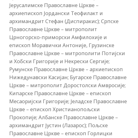
Јерусалимске Православне Цркве –
архиепископ Јордански Теофилакт и
архимандрит Стефан (Диспиракис); Српске
Православне Цркве – митрополит
Црногорско-приморски Амфилохије и
епископ Моравички Антоније, Грузинске
Православне Цркве – митрополити Потијски
и Хобски Григорије и Некрески Сергије;
Румунске Православне Цркве – архиепископ
Нижедунавски Касијан; Бугарске Православне
Цркве – митрополит Доростолски Амвросије;
Кипарске Православне Цркве – епископ
Месаоријски Григорије; Јеладске Православне
Цркве – епископ Христианопољски
Прокопије; Албанске Православне Цркве –
архимандрит Јустин (Лазарос); Пољске
Православне Цркве – епископ Горлицки