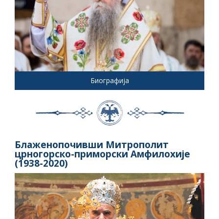
Биографија
Блаженопочивши Митрополит
црногорско-приморски Амфилохије
(1938-2020)