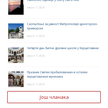
август 7, 2026
Саопштење за јавност Митрополије црногорско-
приморске
август 7, 2026
Четврти дан Љетне духовне школе у Херцеговини
август 7, 2026
Празник Светих пребиловачких и осталих
херцеговачких мученика
август 7, 2026
Још чланака