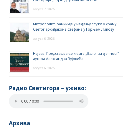
август 7, 2026
Митрополит Јоаникије у недјељу служи у храму
Светог архиђакона Стефана у Горњем Липову
август 6, 2026
Најава: Представљање књиге „Залог за вјечност“
аутора Александра Вујовића
август 6, 2026
Радио Светигора – yживо:
Архива
Архива