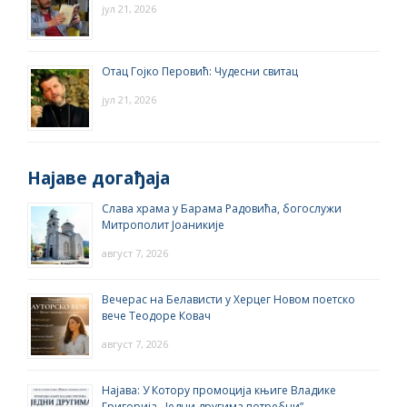
јул 21, 2026
Отац Гојко Перовић: Чудесни свитац
јул 21, 2026
Најаве догађаја
Слава храма у Барама Радовића, богослужи
Митрополит Јоаникије
август 7, 2026
Вечерас на Белависти у Херцег Новом поетско
вече Теодоре Ковач
август 7, 2026
Најава: У Котору промоција књиге Владике
Григорија ,,Једни другима потребни”