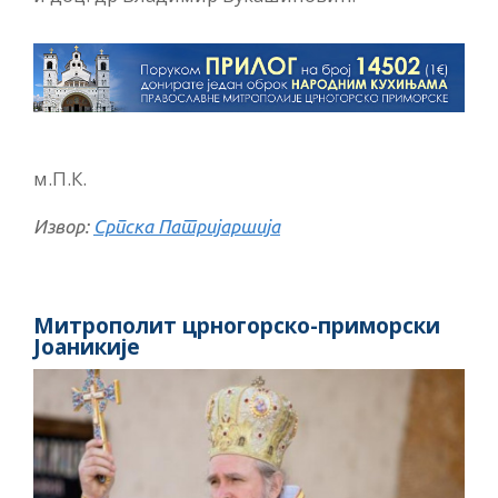
м.П.К.
Извор:
Српска Патријаршија
Митрополит црногорско-приморски
Јоаникије