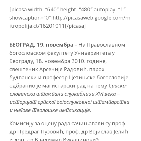
[picasa width=“640″ height=“480″ autoplay=“1″
showcaption=“0″]http://picasaweb.google.com/m
itropolija.ct/18201011[/picasa]
БЕОГРАД, 19. новембр
а – На Православном
богословском факултету Универзитета у
Београду, 18. новембра 2010. године,
свештеник Арсеније Радовић, парох
будвански и професор Цетињске богословије,
одбранио је магистарски рад на тему
Српско-
словенски штампани служебници XVI века –
историјат српског богослужбеног штампарства
.
и његове теолошке импликације
Комисију за оцену рада сачињавали су проф.
др Предраг Пузовић, проф. др Војислав Јелић
и доц. др Владимир Вукашиновић.