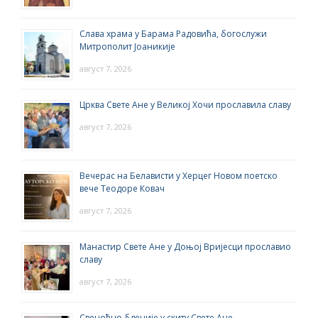
Слава храма у Барама Радовића, богослужи
Митрополит Јоаникије
август 7, 2026
Црква Свете Ане у Великој Хочи прославила славу
август 7, 2026
Вечерас на Белависти у Херцег Новом поетско
вече Теодоре Ковач
август 7, 2026
Манастир Свете Ане у Доњој Вријесци прославио
славу
август 7, 2026
Свеноћно бденије у скиту Свете Ане