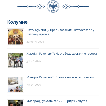
Колумне
Свети мученици Пребиловачки: Светлост вере у
бездану мржње
август 6, 2026
Живојин Ракочевић: Неслобода другачије говори
јул 27, 2026
Живојин Ракочевић: Злочин на заветној земљи
јул 24, 2026
Милорад Дурутовић: Амин – ријеч изнутра