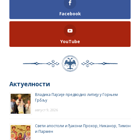
Facebook
YouTube
Актуелности
Владика Пајсије предводио литију у Горњем
Грбљу
август 9, 2026
Свети апостоли и ђакони Прохор, Никанор, Тимон
и Пармен