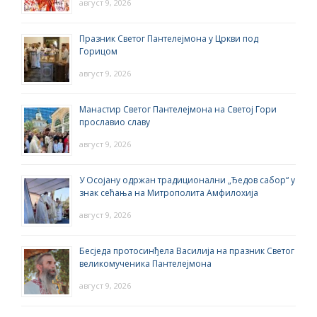
август 9, 2026
Празник Светог Пантелејмона у Цркви под
Горицом
август 9, 2026
Манастир Светог Пантелејмона на Светој Гори
прославио славу
август 9, 2026
У Осојану одржан традиционални „Ђедов сабор“ у
знак сећања на Митрополита Амфилохија
август 9, 2026
Бесједа протосинђела Василија на празник Светог
великомученика Пантелејмона
август 9, 2026