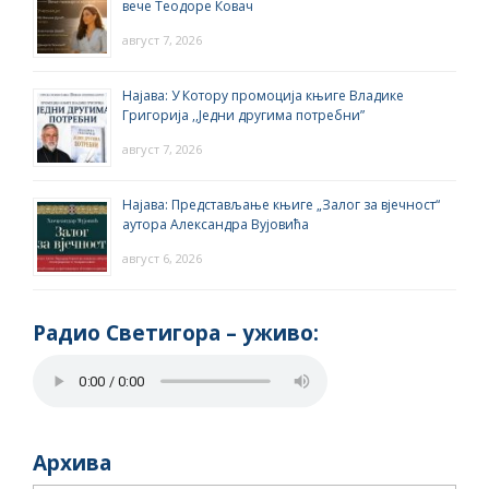
вече Теодоре Ковач
август 7, 2026
Најава: У Котору промоција књиге Владике
Григорија ,,Једни другима потребни”
август 7, 2026
Најава: Представљање књиге „Залог за вјечност“
аутора Александра Вујовића
август 6, 2026
Радио Светигора – yживо:
Архива