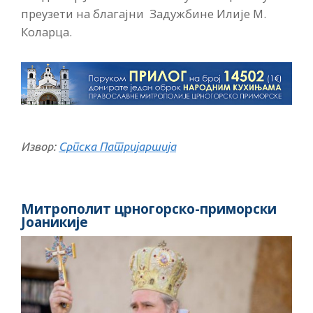
преузети на благајни Задужбине Илије М.
Коларца.
Извор:
Српска Патријаршија
Митрополит црногорско-приморски
Јоаникије