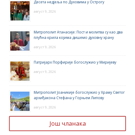
Десета недјеља по Духовима у Острогу
август 9, 2026
Митрополит Атанасије: Пост и молитва су као два
плућна крила којима дишемо духовну храну
август 9, 2026
Патријарх Порфирије богослужио у Миријеву
август 9, 2026
Митрополит Јоаникије богослужио у Храму Светог
архиђакона Стефана у Горњем Липову
август 9, 2026
Још чланака