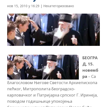
нов 15, 2010 у 16:29
|
Некатегоризовано
БЕОГРА
Д, 15.
новемб
ра
– Са
благословом Његове Светости Архиепископа
пећког, Митрополита београдско-
карловачког и Патријарха српског Г. Иринеја,
поводом годишњице упокојења