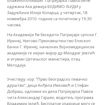
блаженопочившег Патријарха Павла биће
одржана Ака демија БУДИМО ЉУДИ у
Задужбини Илије Коларца, у четвртак, 18.
новембра 2010. године са почетком у 19,30
часова.
На Академији ће беседити Патријарх српски Г.
Иринеј, Његово Прео­свештенство Епископ
бачки Г. Иринеј, начелник Војномедицинске
академије ге нерал-мајор др Миодраг Јевтић
и игуман Цетињског манастира, отац
Методије.
Учествују: хор: “Прво београдско певачко
друштво“, деца Анђела Ивковић и Стефан
Добраш, одломке из дела Патријарха Павла
чита Александар Гајшек, водитељ програма
Владимир Јелић. Бесплатне улазнице могу се