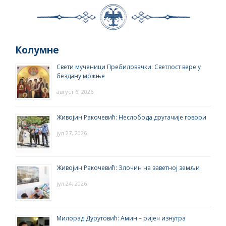
Колумне
Свети мученици Пребиловачки: Светлост вере у
бездану мржње
август 6, 2026
Живојин Ракочевић: Неслобода другачије говори
јул 27, 2026
Живојин Ракочевић: Злочин на заветној земљи
јул 24, 2026
Милорад Дурутовић: Амин – ријеч изнутра