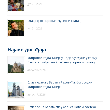
јул 21, 2026
Отац Гојко Перовић: Чудесни свитац
јул 21, 2026
Најаве догађаја
Митрополит Јоаникије у недјељу служи у храму
Светог архиђакона Стефана у Горњем Липову
август 8, 2026
Слава храма у Барама Радовића, богослужи
Митрополит Јоаникије
август 7, 2026
Вечерас на Белависти у Херцег Новом поетско