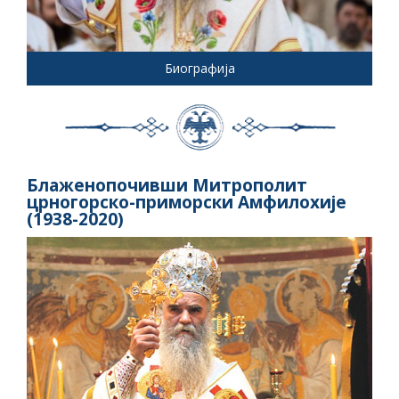
Биографија
Блаженопочивши Митрополит
црногорско-приморски Амфилохије
(1938-2020)