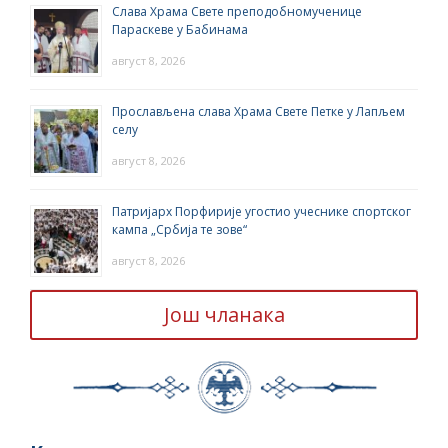
Слава Храма Свете преподобномученице
Параскеве у Бабинама
август 8, 2026
Прослављена слава Храма Свете Петке у Лапљем
селу
август 8, 2026
Патријарх Порфирије угостио учеснике спортског
кампа „Србија те зове“
август 8, 2026
Још чланака