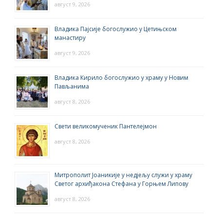
август 9, 2026
Владика Пајсије богослужио у Цетињском
манастиру
август 9, 2026
Владика Кирило богослужио у храму у Новим
Пављанима
август 8, 2026
Свети великомученик Пантелејмон
август 8, 2026
Митрополит Јоаникије у недјељу служи у храму
Светог архиђакона Стефана у Горњем Липову
август 8, 2026