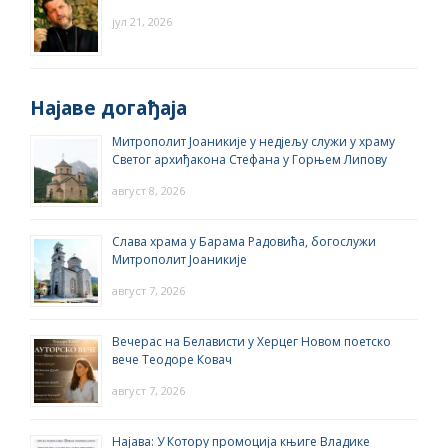
јул 21, 2026
Најаве догађаја
Митрополит Јоаникије у недјељу служи у храму
Светог архиђакона Стефана у Горњем Липову
август 8, 2026
Слава храма у Барама Радовића, богослужи
Митрополит Јоаникије
август 7, 2026
Вечерас на Белависти у Херцег Новом поетско
вече Теодоре Ковач
август 7, 2026
Најава: У Котору промоција књиге Владике