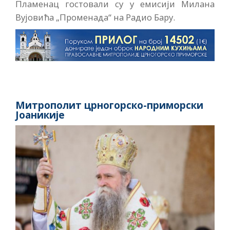
Пламенац гостовали су у емисији Милана
Вујовића „Променада“ на Радио Бару.
Митрополит црногорско-приморски
Јоаникије