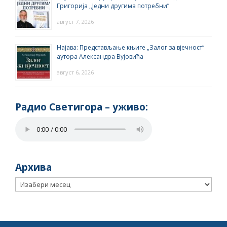
Григорија ,,Једни другима потребни”
август 7, 2026
Најава: Представљање књиге „Залог за вјечност“
аутора Александра Вујовића
август 6, 2026
Радио Светигора – yживо:
Архива
Архива