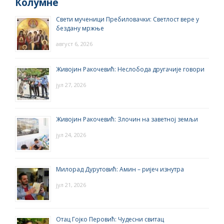
Колумне
Свети мученици Пребиловачки: Светлост вере у
бездану мржње
август 6, 2026
Живојин Ракочевић: Неслобода другачије говори
јул 27, 2026
Живојин Ракочевић: Злочин на заветној земљи
јул 24, 2026
Милорад Дурутовић: Амин – ријеч изнутра
јул 21, 2026
Отац Гојко Перовић: Чудесни свитац