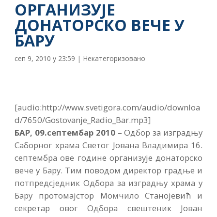
ОРГАНИЗУЈЕ
ДОНАТОРСКО ВЕЧЕ У
БАРУ
сеп 9, 2010 у 23:59
|
Некатегоризовано
[audio:http://www.svetigora.com/audio/downloa
d/7650/Gostovanje_Radio_Bar.mp3]
БАР, 09.септембар 2010
– Одбор за изградњу
Саборног храма Светог Јована Владимира 16.
септембра ове године организује донаторско
вече у Бару. Тим поводом директор градње и
потпредсједник Одбора за изградњу храма у
Бару протомајстор Момчило Станојевић и
секретар овог Одбора свештеник Јован