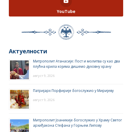
YouTube
Актуелности
Митрополит Атанасије: Пост и молитва су као два
плућна крила којима дишемо духовну храну
август 9, 2026
Патријарх Порфирије богослужио у Миријеву
август 9, 2026
Митрополит Јоаникије богослужио у Храму Светог
архиђакона Стефана у Горњем Липову