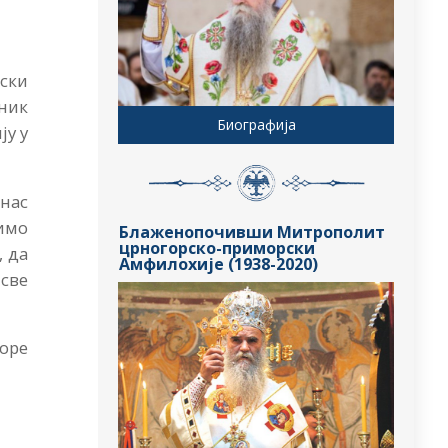
ски
ник
Биографија
ју у
 нас
тимо
Блаженопочивши Митрополит
црногорско-приморски
, да
Амфилохије (1938-2020)
 све
Горе