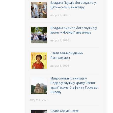
Владика Пајсије богослужио у
Цетињском манастиру
август 9, 2026
Владика Кирило богослужио у
храму у Новим Пављанима
август 8, 2026
Свети великомученик
Пантелејмон
август 8, 2026
Митрополит Јоаникије у
недјељу служи у храму Светог
архиђакона Стефана у Горњем
Липову
август 8, 2026
Слава Храма Свете