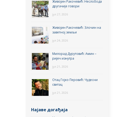
Живојин Ракочевић: Неслобода
другачије говори
јул 27, 2026
Живојин Ракочевић: Злочин на
заветној земљи
јул 24, 2026
Милорад Дурутовић: Амин –
ријеч изнутра
јул 21, 2026
Отац Гојко Перовић: Чудесни
свитац
јул 21, 2026
Најаве догађаја