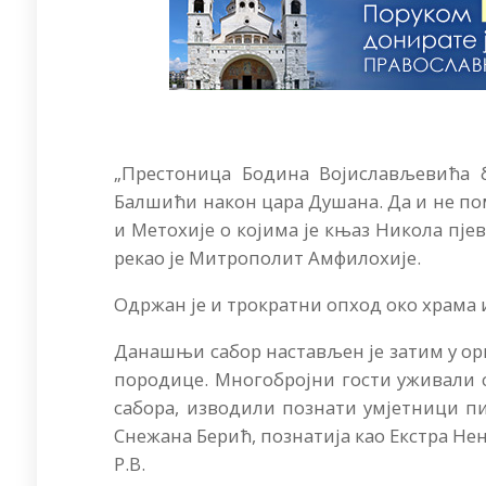
„Престоница Бодина Војислављевића б
Балшићи након цара Душана. Да и не п
и Метохије о којима је књаз Никола пјева
рекао је Митрополит Амфилохије.
Одржан је и трократни опход око храма 
Данашњи сабор настављен је затим у ор
породице. Многобројни гости уживали с
сабора, изводили познати умјетници п
Снежана Берић, познатија као Екстра Нен
Р.В.