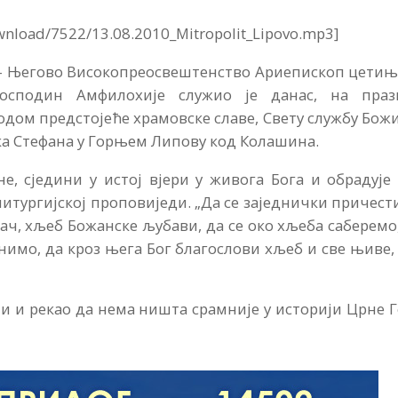
wnload/7522/13.08.2010_Mitropolit_Lipovo.mp3]
 Његово Високопреосвештенство Ариепископ цетињ
осподин Амфилохије служио је данас, на праз
ом предстојеће храмовске славе, Свету службу Божи
а Стефана у Горњем Липову код Колашина.
не, сједини у истој вјери у живога Бога и обрадује
 литургијској проповиједи. „Да се заједнички причес
ч, хљеб Божанске љубави, да се око хљеба саберемо
имо, да кроз њега Бог благослови хљеб и све њиве,
ји и рекао да нема ништа срамније у историји Црне 