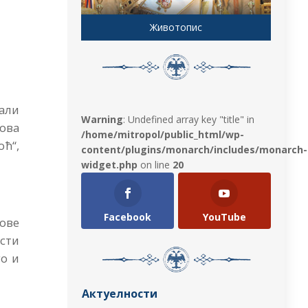
Животопис
али
Warning
: Undefined array key "title" in
сова
/home/mitropol/public_html/wp-
оћ“,
content/plugins/monarch/includes/monarch-
widget.php
on line
20
Facebook
YouTube
гове
ости
го и
Актуелности