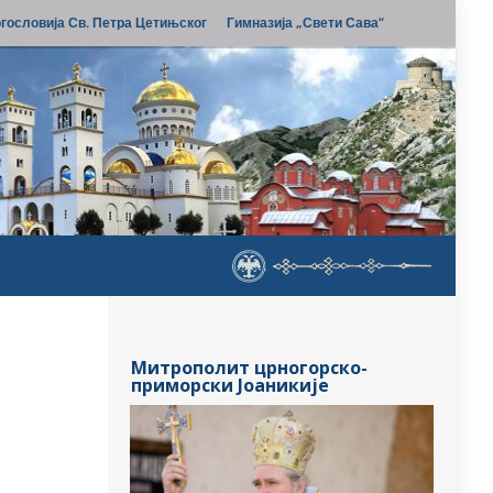
гословија Св. Петра Цетињског
Гимназија „Свети Сава“
Митрополит црногорско-
приморски Јоаникије