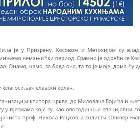
ила је у Призрену. Косовом и Метохијом су влад
омињемо немањићки период. Срамно је одрећи се Ко
о: Онамо, намо, за брда она, та то је моје, дома ћу д
и благосиљан славски колач.
ганизацији ктитора цркве, др Милована Бојића и ње
у у пјесмама које су, као овогодишњи специјални г
ијаниста проф. Никола Рацков и солисти Оливер Ње
а.