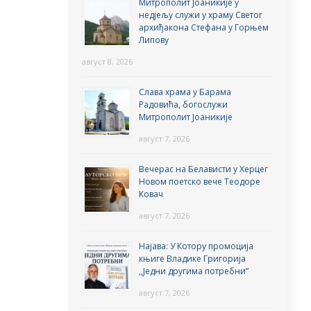
Митрополит Јоаникије у
недјељу служи у храму Светог
архиђакона Стефана у Горњем
Липову
август 8, 2026
Слава храма у Барама
Радовића, богослужи
Митрополит Јоаникије
август 7, 2026
Вечерас на Белависти у Херцег
Новом поетско вече Теодоре
Ковач
август 7, 2026
Најава: У Котору промоција
књиге Владике Григорија
,,Једни другима потребни”
август 7, 2026