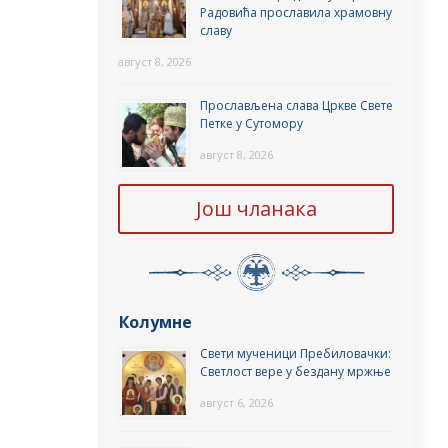
Радовића прославила храмовну
славу
август 8, 2026
Прослављена слава Цркве Свете
Петке у Сутомору
август 8, 2026
Још чланака
Колумне
Свети мученици Пребиловачки:
Светлост вере у бездану мржње
август 6, 2026