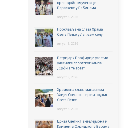
преподобномученице
Параскеве у Бабинама
август 8, 2026
Прослављена слава Храма
Свете Петке у Лапљем селу
август 8, 2026
Патријарх Порфирије угостио
учеснике спортског кампа
„Србија те зове“
август 8, 2026
Храмовна слава манастира
Улије: Светлост вере и подвиг
Свете Петке
август 8, 2026
Црква Светих Пантелејмона и
Климента Охридског у Барама