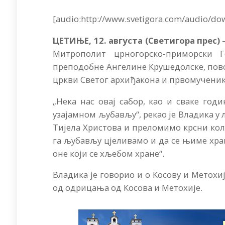
[audio:http://www.svetigora.com/audio/do
ЦЕТИЊЕ, 12. августа (Светигора прес)
–
Митрополит црногорско-приморски Г
преподобне Ангелине Крушедолске, повод
цркви Светог архиђакона и првомученик
„Нека нас овај сабор, као и сваке годи
узајамном љубављу“, рекао је Владика у
Тијела Христова и преломимо крсни кола
га љубављу цјеливамо и да се њиме хран
оне који се хљебом хране“.
Владика је говорио и о Косову и Mетохи
од одрицања од Косова и Метохије.