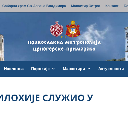
Саборни храм Св. Јована Владимира
Манастир Острог
Контакт
Бо
Насловна
Парохије
Манастири
Актуелности
ЛОХИЈЕ СЛУЖИО У