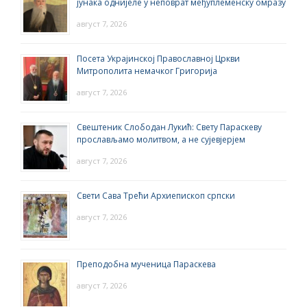
јунака однијеле у неповрат међуплеменску омразу
август 7, 2026
Посета Украјинској Православној Цркви
Митрополита немачког Григорија
август 7, 2026
Свештеник Слободан Лукић: Свету Параскеву
прослављамо молитвом, а не сујевјерјем
август 7, 2026
Свети Сава Трећи Архиепископ српски
август 7, 2026
Преподобна мученица Параскева
август 7, 2026