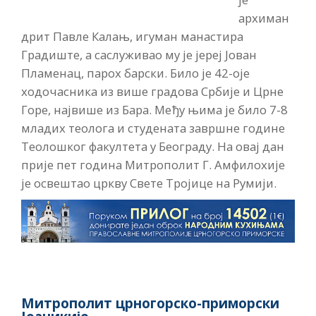
архиман
дрит Павле Калањ, игуман манастира
Градиште, а саслуживао му је јереј Јован
Пламенац, парох барски. Било је 42-оје
ходочасника из више градова Србије и Црне
Горе, највише из Бара. Међу њима је било 7-8
младих теолога и студената завршне године
Теолошког факултета у Београду. На овај дан
прије пет година Митрополит Г. Амфилохије
је освештао цркву Свете Тројице на Румији.
Митрополит црногорско-приморски