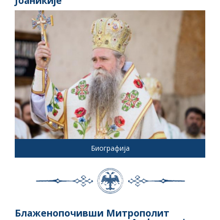
Јоаникије
Биографија
Блаженопочивши Митрополит