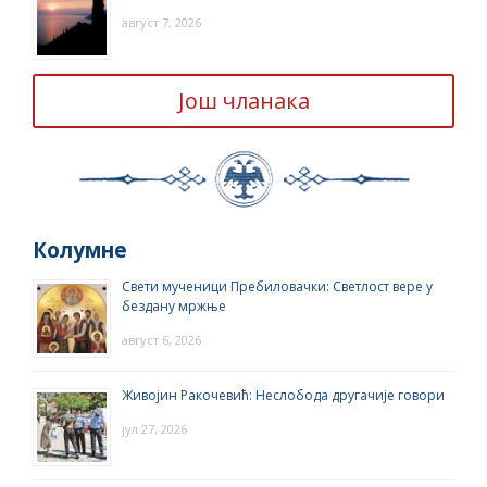
август 7, 2026
Још чланака
Колумне
Свети мученици Пребиловачки: Светлост вере у
бездану мржње
август 6, 2026
Живојин Ракочевић: Неслобода другачије говори
јул 27, 2026