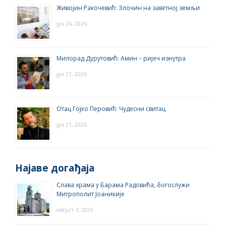
Живојин Ракочевић: Злочин на заветној земљи
јул 24, 2026
Милорад Дурутовић: Амин – ријеч изнутра
јул 21, 2026
Отац Гојко Перовић: Чудесни свитац
јул 21, 2026
Најаве догађаја
Слава храма у Барама Радовића, богослужи
Митрополит Јоаникије
август 7, 2026