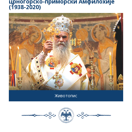
црногорско-приморски Амфилохије
(1938-2020)
Животопис