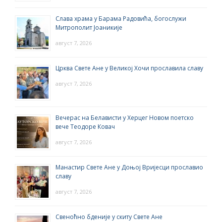
Слава храма у Барама Радовића, богослужи
Митрополит Јоаникије
август 7, 2026
Црква Свете Ане у Великој Хочи прославила славу
август 7, 2026
Вечерас на Белависти у Херцег Новом поетско
вече Теодоре Ковач
август 7, 2026
Манастир Свете Ане у Доњој Вријесци прославио
славу
август 7, 2026
Свеноћно бденије у скиту Свете Ане