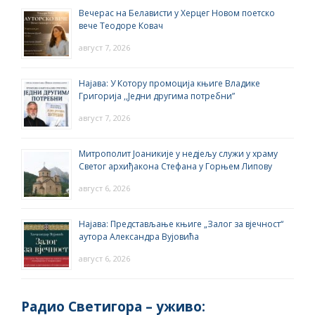
Вечерас на Белависти у Херцег Новом поетско
вече Теодоре Ковач
август 7, 2026
Најава: У Котору промоција књиге Владике
Григорија ,,Једни другима потребни”
август 7, 2026
Митрополит Јоаникије у недјељу служи у храму
Светог архиђакона Стефана у Горњем Липову
август 6, 2026
Најава: Представљање књиге „Залог за вјечност“
аутора Александра Вујовића
август 6, 2026
Радио Светигора – yживо: