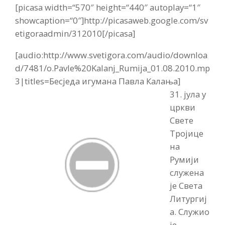
[picasa width=“570″ height=“440″ autoplay=“1″
showcaption=“0″]http://picasaweb.google.com/sv
etigoraadmin/312010[/picasa]
[audio:http://www.svetigora.com/audio/downloa
d/7481/o.Pavle%20Kalanj_Rumija_01.08.2010.mp
3|titles=Бесједа игумана Павла Калања]
31. јула у
цркви
Свете
Тројице
на
Румији
служена
је Света
Литургиј
а. Служио
је