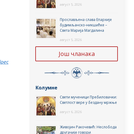
август 5, 2026
Прослављена слава Епархије
будимљанско-никшићке –
Света Марија Магдалина
август 5, 2026
Још чланака
прес
Колумне
Свети мученици Пребиловачки:
Светлост вере у бездану мржње
август 6, 2026
Живојин Ракочевић: Неслобода
другачије говори