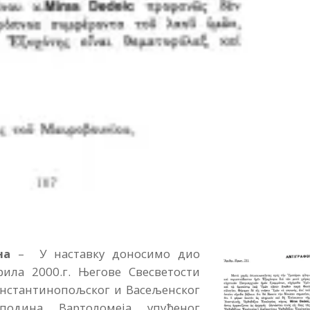
на
– У наставку доносимо дио
ила 2000.г. Његове Свесветости
нстантинопољског и Васељенског
сподина Вартоломеја упућеног