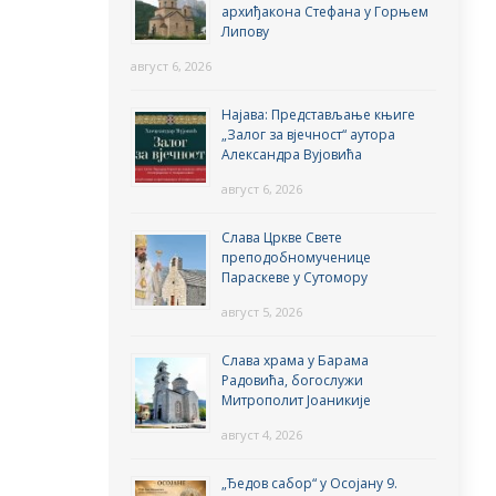
архиђакона Стефана у Горњем
Липову
август 6, 2026
Најава: Представљање књиге
„Залог за вјечност“ аутора
Александра Вујовића
август 6, 2026
Слава Цркве Свете
преподобномученице
Параскеве у Сутомору
август 5, 2026
Слава храма у Барама
Радовића, богослужи
Митрополит Јоаникије
август 4, 2026
„Ђедов сабор“ у Осојану 9.