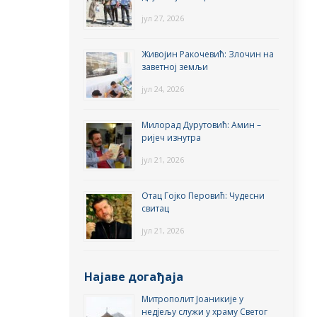
јул 27, 2026
Живојин Ракочевић: Злочин на
заветној земљи
јул 24, 2026
Милорад Дурутовић: Амин –
ријеч изнутра
јул 21, 2026
Отац Гојко Перовић: Чудесни
свитац
јул 21, 2026
Најаве догађаја
Митрополит Јоаникије у
недјељу служи у храму Светог