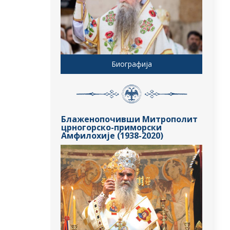
Биографија
Блаженопочивши Митрополит
црногорско-приморски
Амфилохије (1938-2020)