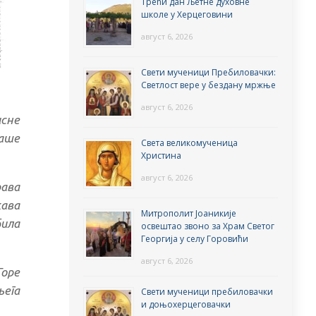
Трећи дан Љетне духовне
школе у Херцеговини
август 6, 2026
Свети мученици Пребиловачки:
Светлост вере у бездану мржње
август 6, 2026
исне
наше
Света великомученица
Христина
август 6, 2026
рава
кава
Митрополит Јоаникије
била
освештао звоно за Храм Светог
Георгија у селу Горовићи
август 6, 2026
Горе
њега
Свети мученици пребиловачки
и доњохерцеговачки