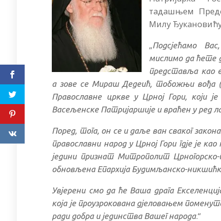
тадашњем Предс
Милу Ђукановићу
„
Подсјећамо Вас
мислимо да ћете да
представља као е
а зове се Мираш Дедеић, тобожњи вођа (
Православне цркве у Црној Гори, који ј
Васељенске Патријаршије и враћен у ред л
Поред, тога, он се и даље ван сваког зако
православни народ у Црној Гори гдје је ка
једини признат Митрополит Црногорско-п
обновљена Епархија Будимљанско-никшићка,
Увјерени смо да ће Ваша драга Екселенци
која је проузрокована дјеловањем поменут
.“
ради добра и јединства Вашег народа