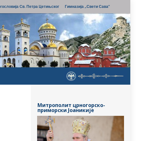
гословија Св. Петра Цетињског
Гимназија „Свети Сава“
Митрополит црногорско-
приморски Јоаникије