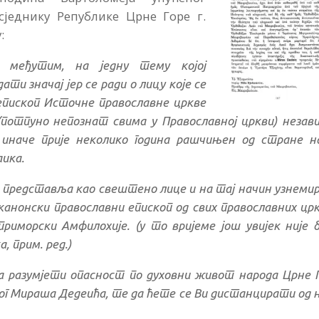
једнику Републике Црне Горе г.
:
, међутим, на једну тему којој
ти значај јер се ради о лицу које се
пископ Источне православне цркве
потпуно непознат свима у Православној цркви) незав
е иначе прије неколико година рашчињен од стране 
аика.
на представља као свештено лице и на тај начин узнеми
о канонски православни епископ од свих православних цр
риморски Амфилохије. (у то вријеме још увијек није 
 прим. ред.)
ја разумјети опасност по духовни живот народа Црне 
ог Мираша Дедеића, те да ћете се Ви дистанцирати од 