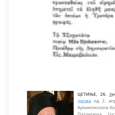
ЦЕТИЊЕ, 26. ју
писма
од 2. апр
Архиепископа Ко
Патријарха Го