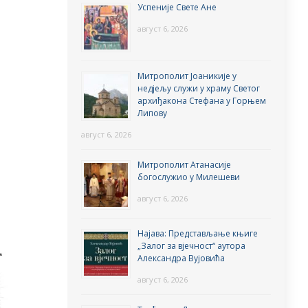
Успеније Свете Ане
август 6, 2026
Митрополит Јоаникије у
недјељу служи у храму Светог
архиђакона Стефана у Горњем
Липову
август 6, 2026
Митрополит Атанасије
богослужио у Милешеви
август 6, 2026
Најава: Представљање књиге
„Залог за вјечност“ аутора
Александра Вујовића
август 6, 2026