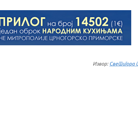
Извор:
Светигора 