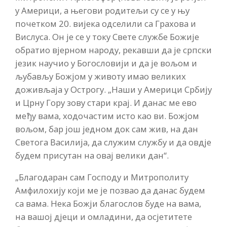
у Америци, а његови родитељи су се у њу
почетком 20. вијека одселили са Грахова и
Вислуса. Он је се у току Свете службе Божије
обратио вјерном народу, рекавши да је српски
језик научио у Богословији и да је вољом и
љубављу Божјом у животу имао великих
доживљаја у Острогу. „Наши у Америци Србију
и Црну Гору зову стари крај. И данас ме ево
међу вама, ходочастим исто као ви. Божјом
вољом, бар још једном док сам жив, на дан
Светога Василија, да служим службу и да овдје
будем присутан на овај велики дан“.
„Благодаран сам Господу и Митрополиту
Амфилохију који ме је позвао да данас будем
са вама. Нека Божји благослов буде на вама,
на вашој дјеци и омладини, да осјетитете