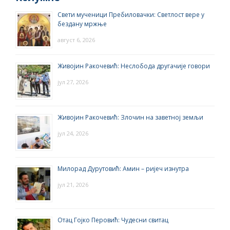
Свети мученици Пребиловачки: Светлост вере у
бездану мржње
август 6, 2026
Живојин Ракочевић: Неслобода другачије говори
јул 27, 2026
Живојин Ракочевић: Злочин на заветној земљи
јул 24, 2026
Милорад Дурутовић: Амин – ријеч изнутра
јул 21, 2026
Отац Гојко Перовић: Чудесни свитац