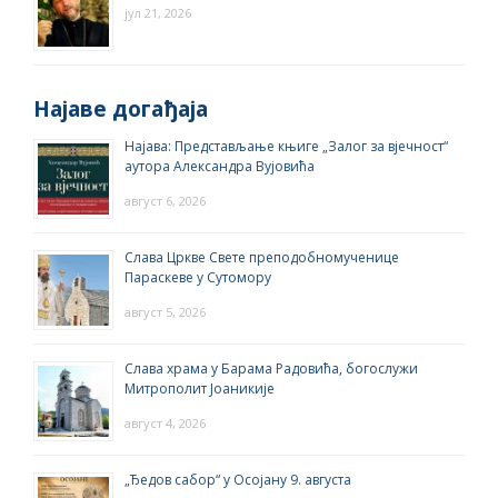
јул 21, 2026
Најаве догађаја
Најава: Представљање књиге „Залог за вјечност“
аутора Александра Вујовића
август 6, 2026
Слава Цркве Свете преподобномученице
Параскеве у Сутомору
август 5, 2026
Слава храма у Барама Радовића, богослужи
Митрополит Јоаникије
август 4, 2026
„Ђедов сабор“ у Осојану 9. августа