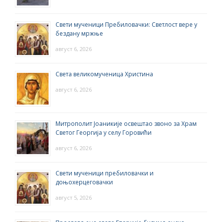
Свети мученици Пребиловачки: Светлост вере у
бездану мржње
август 6, 2026
Света великомученица Христина
август 6, 2026
Митрополит Јоаникије освештао звоно за Храм
Светог Георгија у селу Горовићи
август 6, 2026
Свети мученици пребиловачки и
доњохерцеговачки
август 5, 2026