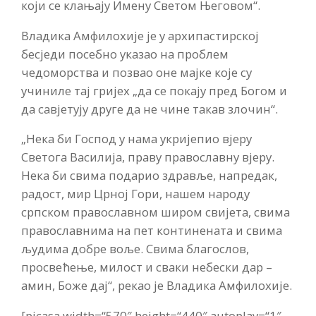
који се клањају Имену Светом Његовом“.
Владика Амфилохије је у архипастирској
бесједи посебно указао на проблем
чедоморства и позвао оне мајке које су
учиниле тај гријех „да се покају пред Богом и
да савјетују друге да не чине такав злочин“.
„Нека би Господ у нама укријепио вјеру
Светога Василија, праву православну вјеру.
Нека би свима подарио здравље, напредак,
радост, мир Црној Гори, нашем народу
српском православном широм свијета, свима
православнима на пет континената и свима
људима добре воље. Свима благослов,
просвећење, милост и сваки небески дар –
амин, Боже дај“, рекао је Владика Амфилохије.
[picasa width=“570″ height=“440″ autoplay=“1″