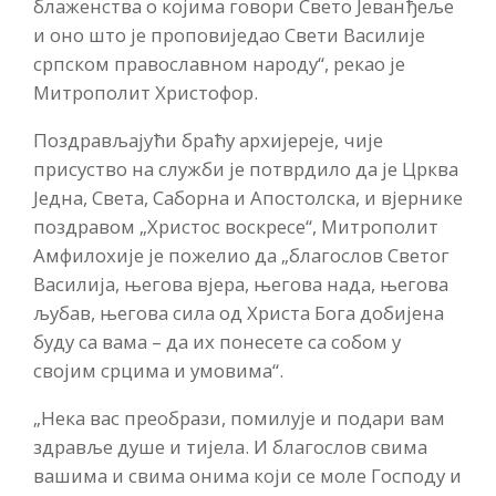
блаженства о којима говори Свето Јеванђеље
и оно што је проповиједао Свети Василије
српском православном народу“, рекао је
Митрополит Христофор.
Поздрављајући браћу архијереје, чије
присуство на служби је потврдило да је Црква
Једна, Света, Саборна и Апостолска, и вјернике
поздравом „Христос воскресе“, Митрополит
Амфилохије је пожелио да „благослов Светог
Василија, његова вјера, његова нада, његова
љубав, његова сила од Христа Бога добијена
буду са вама – да их понесете са собом у
својим срцима и умовима“.
„Нека вас преобрази, помилује и подари вам
здравље душе и тијела. И благослов свима
вашима и свима онима који се моле Господу и