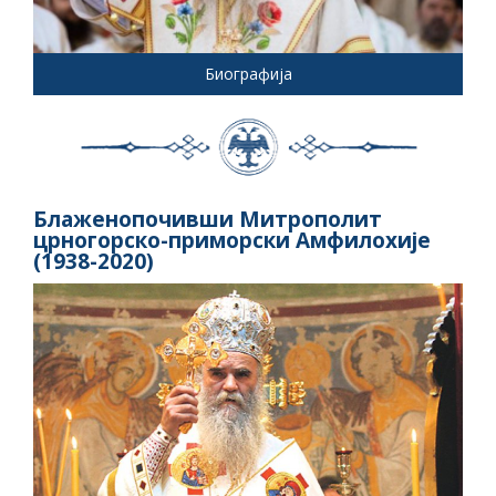
Биографија
Блаженопочивши Митрополит
црногорско-приморски Амфилохије
(1938-2020)