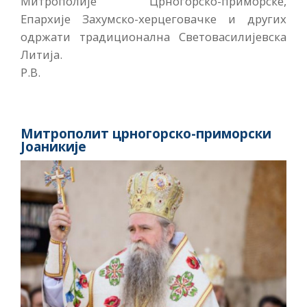
Митрополије Црногорско-приморске,
Епархије Захумско-херцеговачке и других
одржати традиционална Световасилијевска
Литија.
Р.В.
Митрополит црногорско-приморски
Јоаникије