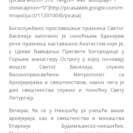
showcaption=“0″]http://picasaweb.google.com/m
itropolija.ct/11201004[/picasa]
Богослужбено прослављање празника Светог
Василија започело је синоћњим бденијем
уочи празника, настављено Акатистом који је,
у Цркви Ваведења Пресвете Богородице у
Горњем манастиру Острогу у којој почивају
мошти Светог Василија, служио
Високопреосвећени Митрополит са
Архијерејима и свештенством, након чега је
дио свештенства служио и поноћну Свету
Литургију.
Вечерас ће се у Никшићу уз учешће више
архијереја, као и свештенства и монаштва
Епархије Будимљанско-никшићке,