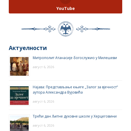
YouTube
Актуелности
Митрополит Атанасије богослужио у Милешеви
август 6, 2026
Најава: Представљање књиге „Залог за вјечност“
аутора Александра Вујовића
август 6, 2026
Трећи дан Љетне духовне школе у Херцеговини
август 6, 2026