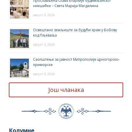
Прослављена слава Епархије будимљанско-
никшићке – Света Марија Магдалина
август 5, 2026
Освештано земљиште за будући храм у Бобову
код Пљеваља
август 5, 2026
Саопштење за јавност Митрополије црногорско-
приморске
август 5, 2026
Још чланака
Колумне