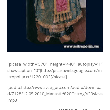
[picasa width=“570″ height=“440″ autoplay=“1″
showcaption=“0″]http://picasaweb.google.com/m
itropolija.ct/12201002[/picasa]
[audio:http://www.svetigora.com/audio/downloa
d/7128/12.05.2010_Manastir%20Ostrog%20slava
.mp3]