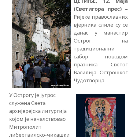
ЦЕТИЊЕ, 12. маја
(Светигора прес) –
Ријеке православних
вјерника слиле су се
данас у манастир
Острог, на
традиционални
сабор поводом
празника Светог
Василија Острошког
Чудотворца.
У Острогу је јутрос
служена Света
архијерејска литургија
којом је началствовао
Митрополит
либертвилско-чикашки