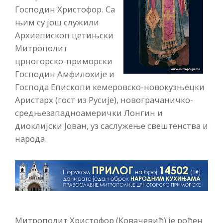
Господин Христофор. Са
њим су још служили
Архиепископ цетињски
Митрополит
црногорско-приморски
Господин Амфилохије и
Господа Епископи кемеровско-новокузњецки
Аристарх (гост из Русије), новограчаничко-
средњезападноамерички Лонгин и
диоклијски Јован, уз саслужење свештенства и
народа.
Митрополит Христофор (Ковачевић) је рођен