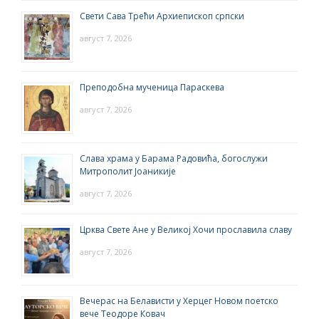
Свети Сава Трећи Архиепископ српски
август 7, 2026
Преподобна мученица Параскева
август 7, 2026
Слава храма у Барама Радовића, богослужи
Митрополит Јоаникије
август 7, 2026
Црква Свете Ане у Великој Хочи прославила славу
август 7, 2026
Вечерас на Белависти у Херцег Новом поетско
вече Теодоре Ковач