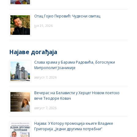
Отац Гојко Перовић: Чудесни свитац
јул 21, 2026
Најаве догађаја
Слава храма у Барама Радовића, богослужи
Митрополит Јоаникије
август 7, 2026
Вечерас на Белависти у Херцег Новом поетско
вече Теодоре Ковач
август 7, 2026
Најава: У Котору промоција књиге Владике
Григорија ,,Једни другима потребни”