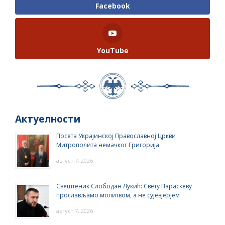
Facebook
YouTube
Актуелности
Посета Украјинској Православној Цркви
Митрополита немачког Григорија
август 7, 2026
Свештеник Слободан Лукић: Свету Параскеву
прослављамо молитвом, а не сујевјерјем
август 7, 2026