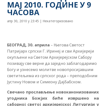
МАЈ 2010. ГОДИНЕ У 9
ЧАСОВА
апр 30, 2010 у 23:45
|
Некатегоризовано
БЕОГРАД, 30. априла
– Његова Светост
Патријарх српски Г. Иринеј и сви Архијереји
окупљени на Светом Архијерејском Сабору
позивају све верне да заједно заблагодаримо
Богу и узнесемо молитве новопросијавшим
светитељима из српског рода – преподобним
Јустину Новом и Симеону Дајбабском.
Свечано прослављење новоканонизованих
угодника Божјих биће извршено на
саборној светој архијерејској Литургији у