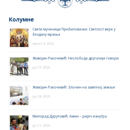
Колумне
Свети мученици Пребиловачки: Светлост вере у
бездану мржње
август 6, 2026
Живојин Ракочевић: Неслобода другачије говори
јул 27, 2026
Живојин Ракочевић: Злочин на заветној земљи
јул 24, 2026
Милорад Дурутовић: Амин – ријеч изнутра
јул 21, 2026