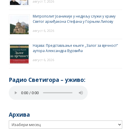
август 7, 2026
Митрополит Јоаникије у недјељу служи у храму
Светог архиђакона Стефана у Горњем Липову
август 6, 2026
Најава: Представљање књиге „Залог за вјечност“
аутора Александра Вујовића
август 6, 2026
Радио Светигора – yживо:
Архива
Архива