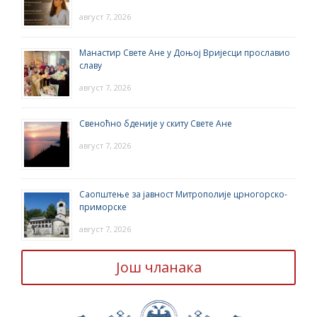
август 7, 2026
Манастир Свете Ане у Доњој Вријесци прославио
славу
август 7, 2026
Свеноћно бденије у скиту Свете Ане
август 7, 2026
Саопштење за јавност Митрополије црногорско-
приморске
август 7, 2026
Још чланака