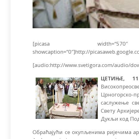
[picasa width=“570
showcaption=“0″]http://picasaweb.google.c
[audio:http://www.svetigora.com/audio/do
ЦЕТИЊЕ, 1
Високопрео
Црногорско-п
саслужење св
Свету Архијер
Дукљи код По
Обраћајући се окупљенима ријечима ар