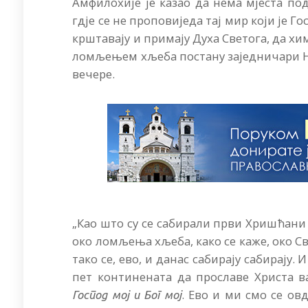
Амфилохије је казао да нема мјеста по
гдје се не проповиједа тај мир који је Го
крштавају и примају Духа Светога, да х
ломљењем хљеба постану заједничари Ње
вечере.
„Као што су се сабирали први Хришћани 
око ломљења хљеба, како се каже, око Св
тако се, ево, и данас сабирају сабирају
пет континената да прославе Христа в
. Ево и ми смо се ов
Господ мој и Бог мој