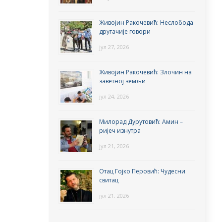
Живојин Ракочевић: Неслобода
другачије говори
јул 27, 2026
Живојин Ракочевић: Злочин на
заветној земљи
јул 24, 2026
Милорад Дурутовић: Амин –
ријеч изнутра
јул 21, 2026
Отац Гојко Перовић: Чудесни
свитац
јул 21, 2026