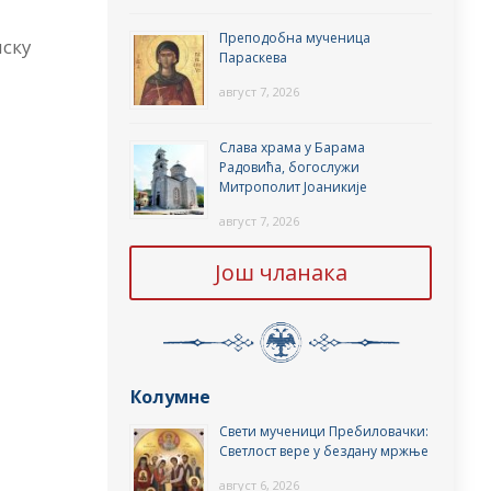
Преподобна мученица
ску
Параскева
август 7, 2026
Слава храма у Барама
Радовића, богослужи
Митрополит Јоаникије
август 7, 2026
Још чланака
Колумне
Свети мученици Пребиловачки:
Светлост вере у бездану мржње
август 6, 2026