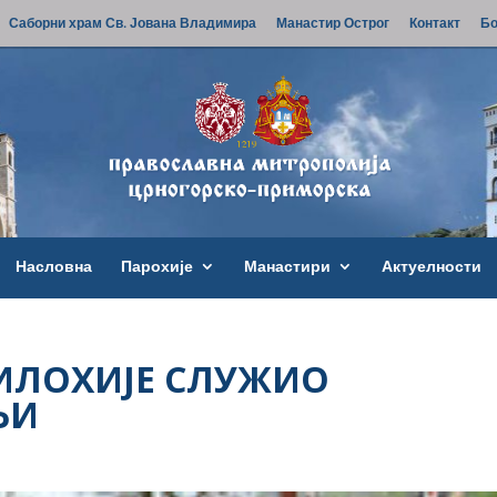
Саборни храм Св. Јована Владимира
Манастир Острог
Контакт
Бо
Насловна
Парохије
Манастири
Актуелности
ИЛОХИЈЕ СЛУЖИО
ЉИ