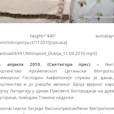
″ height=“440″ autoplay=“
om/mitropolija.ct/112010[/picasa]
wnload/6991/Mitropolit_Duklja_11.04.2010.mp3]
1. априла 2010. (Светигора прес) –
Њег
свештенство Архиепископ Цетињски Митропо
риморски Господин Амфилохије служио је данас,
ештенства и уз учешће великог броја вјерног наро
ејску Литургију у цркви Пресвете Богородице на дре
дгорице, поводом Томине недјеље.
хипастирске бесједе Високопреосвећени Митрополит