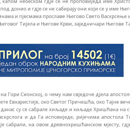
д капом небеском гдје се не проповиједа име Христ
спод донио и гдје се не сабирају они који се у име Ње
имнама и пјесмама прославе Његово Свето Васкрсење 
говог Тијела и Његове Крви, заједничари Његове Т
на Гори Сионској, о чему нам свједоче дјела апостол
ете Евхаристије, око Светог Причешћа, око Тајне веч
. И данас су се сабрале хиљаде и хиљаде Хришћана на 
аскрслога и да Га исповиједе, ријечима апостола 
дје сабрали, на овом древнохришћанском мјесту, гдј