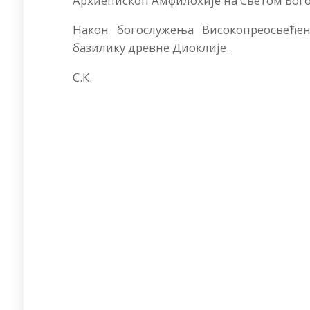
Архиепископ Амфилохије на Светом Бого
Након богослужења Високопреосвећен
базилику древне Диоклије.
С.К.