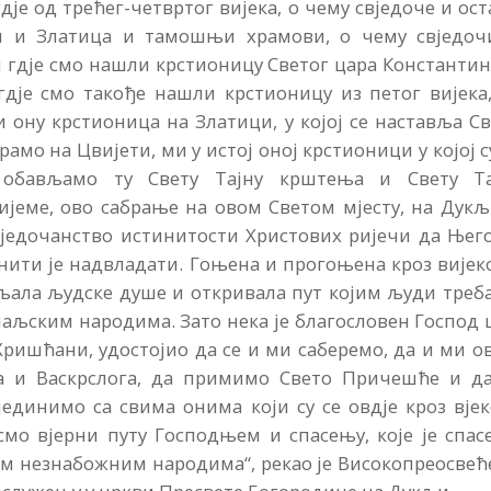
је од трећег-четвртог вијека, о чему свједоче и ос
чи и Златица и тамошњи храмови, о чему свједоч
 гдје смо нашли крстионицу Светог цара Константин
гдје смо такође нашли крстионицу из петог вијека
и ону крстионица на Златици, у којој се наставља С
амо на Цвијети, ми у истој оној крстионици у којој с
обављамо ту Свету Тајну крштења и Свету Та
јеме, ово сабрање на овом Светом мјесту, на Дукљ
вједочанство истинитости Христових ријечи да Њег
нити је надвладати. Гоњена и прогоњена кроз вијек
вљала људске душе и откривала пут којим људи треб
маљским народима. Зато нека је благословен Господ
 Хришћани, удостојио да се и ми саберемо, да и ми о
га и Васкрслога, да примимо Свето Причешће и да
јединимо са свима онима који су се овдје кроз вје
смо вјерни путу Господњем и спасењу, које је спа
вим незнабожним народима“, рекао је Високопреосве