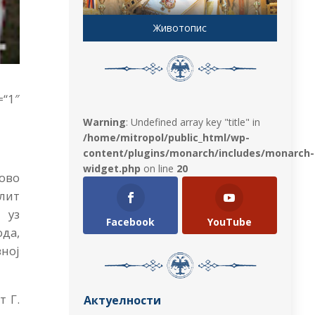
Животопис
1″
Warning
: Undefined array key "title" in
/home/mitropol/public_html/wp-
content/plugins/monarch/includes/monarch-
widget.php
on line
20
ово
лит
 уз
Facebook
YouTube
да,
вној
 Г.
Актуелности