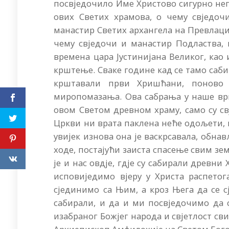
посвједочило Име Христово сигурно негд
ових Светих храмова, о чему свједо
манастир Светих архангела на Превлаци
чему свједочи и манастир Подластва, 
времена цара Јустинијана Великог, као 
крштење. Сваке године кад се тамо сабир
крштавали први Хришћани, поново 
миропомазања. Ова сабрања у наше ври
овом Светом древном храму, само су с
Цркви ни врата паклена неће одољети, 
увијек изнова она је васкрсавала, обна
ходе, постајући заиста спасење свим зе
је и нас овдје, гдје су сабирали древни
исповиједимо вјеру у Христа распето
сјединимо са Њим, а кроз Њега да се с
сабирали, и да и ми посвједочимо да 
изабраног Божјег народа и свјетлост с