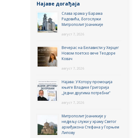
Најаве догађаја
Слава храма у Барама
Радовића, богослужи
Митрополит Јоаникије
август 7, 2026
Вечерас на Белависти у Херцег
Новом поетско вече Теодоре
Ковач
август 7, 2026
Најава: У Котору промоција
књиге Владике Григорија
,,Једни другима потребни”
август 7, 2026
Митрополит Јоаникије у
недјељу служи у храму Светог
архиђакона Стефана у Горњем
Липову