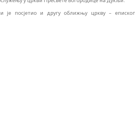
служењу у цркви Пресвете Богородице на Дукљи.
и је посјетио и другу оближњу цркву – епископ