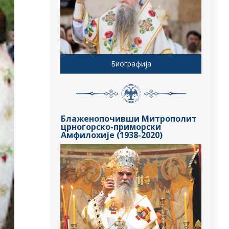
Биографија
Блаженопочивши Митрополит
црногорско-приморски
Амфилохије (1938-2020)