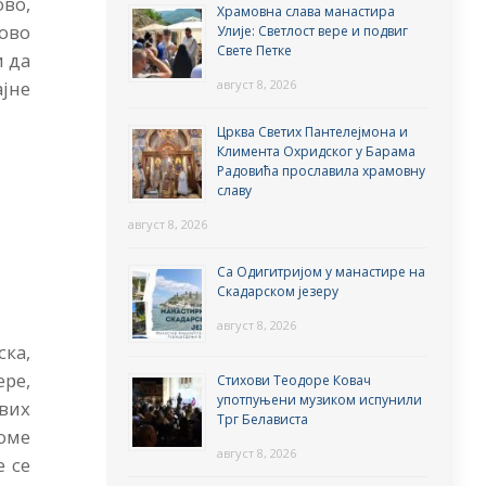
ово,
Храмовна слава манастира
гово
Улије: Светлост вере и подвиг
Свете Петке
и да
август 8, 2026
ајне
Црква Светих Пантелејмона и
Климента Охридског у Барама
Радовића прославила храмовну
славу
август 8, 2026
Са Одигитријом у манастире на
Скадарском језеру
август 8, 2026
ска,
ере,
Стихови Теодоре Ковач
употпуњени музиком испунили
свих
Трг Белависта
Томе
август 8, 2026
е се