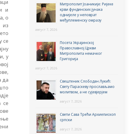
таци
Митрополит Јоаникије: Ријеке
и и
крви фундинских јунака
однијеле у неповрат
а, о
међуплеменску омразу
, из
август 7, 2026
вето
у се
Посета Украјинској
јну
Православној Цркви
Митрополита немачког
и, у
Григорија
овој
август 7, 2026
ове,
а да
Свештеник Слободан Лукић:
 што
Свету Параскеву прослављамо
молитвом, а не сујевјерјем
вдје
август 7, 2026
 се
кове
Свети Сава Трећи Архиепископ
сење
српски
ћени
август 7, 2026