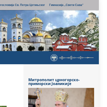
гословија Св. Петра Цетињског
Гимназија „Свети Сава“
Митрополит црногорско-
приморски Јоаникије