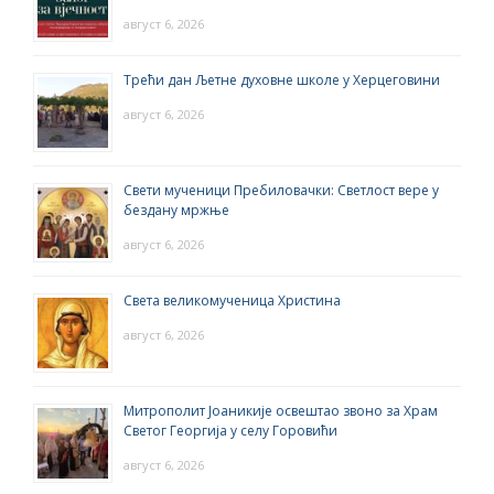
август 6, 2026
Трећи дан Љетне духовне школе у Херцеговини
август 6, 2026
Свети мученици Пребиловачки: Светлост вере у
бездану мржње
август 6, 2026
Света великомученица Христина
август 6, 2026
Митрополит Јоаникије освештао звоно за Храм
Светог Георгија у селу Горовићи
август 6, 2026