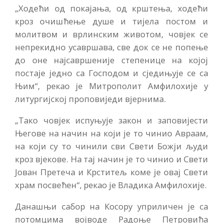
„Ходећи од покајања, од крштења, ходећи
кроз очишћење душе и тијела постом и
молитвом и врлинским животом, човјек се
непрекидно усавршава, све док се не попење
до оне најсавршеније степенице на којој
постаје једно са Господом и сједињује се са
Њим“, рекао је Митрополит Амфилохије у
литургијској проповиједи вјернима.
„Тако човјек испуњује закон и заповијести
Његове на начин на који је то чинио Авраам,
на који су то чинили сви Свети Божји људи
кроз вјекове. На тај начин је то чинио и Свети
Јован Претеча и Крститељ коме је овај Свети
храм посвећен“, рекао је Владика Амфилохије.
Данашњи сабор на Косору уприличен је са
потомцима војводе Радоње Петровића