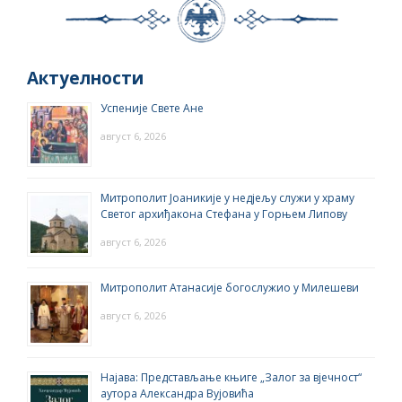
Актуелности
Успеније Свете Ане
август 6, 2026
Митрополит Јоаникије у недјељу служи у храму
Светог архиђакона Стефана у Горњем Липову
август 6, 2026
Митрополит Атанасије богослужио у Милешеви
август 6, 2026
Најава: Представљање књиге „Залог за вјечност“
аутора Александра Вујовића