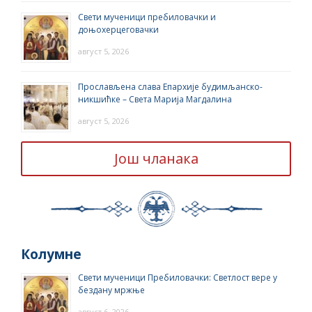
Свети мученици пребиловачки и
доњохерцеговачки
август 5, 2026
Прослављена слава Епархије будимљанско-
никшићке – Света Марија Магдалина
август 5, 2026
Још чланака
Колумне
Свети мученици Пребиловачки: Светлост вере у
бездану мржње
август 6, 2026