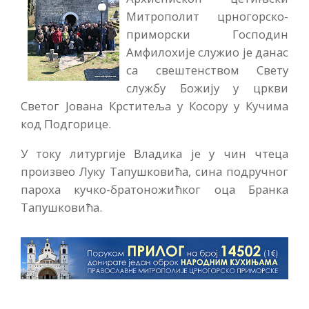
Митрополит црногорско-
приморски Господин
Амфилохије служио је данас
са свештенством Свету
службу Божију у цркви
Светог Јована Крститеља у Косору у Кучима
код Подгорице.
У току литургије Владика је у чин чтеца
произвео Луку Тапушковића, сина подручног
пароха кучко-братоножићког оца Бранка
Тапушковића.