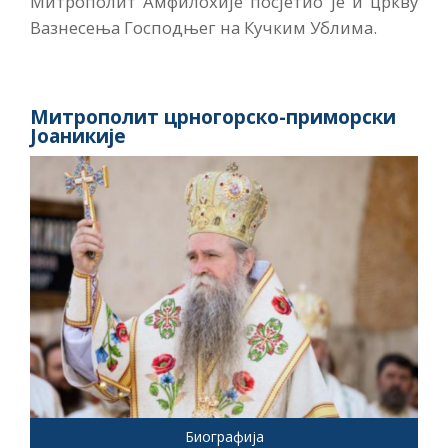
Митрополит Амфилохије посјетио је и цркву
Вазнесења Господњег на Кучким Ублима.
Митрополит црногорско-приморски
Јоаникије
Биографија