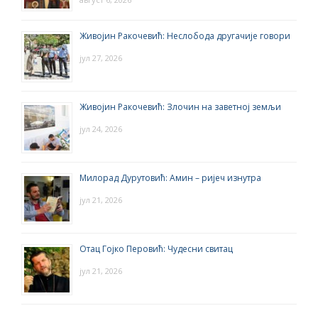
Живојин Ракочевић: Неслобода другачије говори
јул 27, 2026
Живојин Ракочевић: Злочин на заветној земљи
јул 24, 2026
Милорад Дурутовић: Амин – ријеч изнутра
јул 21, 2026
Отац Гојко Перовић: Чудесни свитац
јул 21, 2026