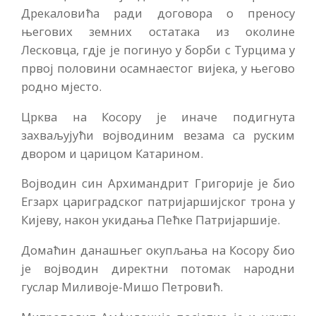
Дрекаловића ради договора о преносу
његових земних остатака из околине
Лесковца, гдје је погинуо у борби с Турцима у
првој половини осамнаестог вијека, у његово
родно мјесто.
Црква на Косору је иначе подигнута
захваљујући војводиним везама са руским
двором и царицом Катарином.
Војводин син Архимандрит Григорије је био
Егзарх цариградског патријаршијског трона у
Кијеву, након укидања Пећке Патријаршије.
Домаћин данашњег окупљања на Косору био
је војводин директни потомак народни
гуслар Миливоје-Мишо Петровић.