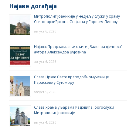
Најаве догађаја
Митрополит Јоаникије у недјељу служи у храму
Светог архиђакона Стефана у Горњем Липову
август 6, 2026
Најава: Представљање књиге „Залог за вјечност“
аутора Александра Вујовића
август 6, 2026
Слава Цркве Свете преподобномученице
Параскеве у Сутомору
август 5, 2026
Слава храма у Барама Радовића, богослужи
Митрополит Јоаникије
август 4, 2026