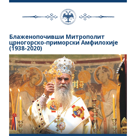
Блаженопочивши Митрополит
црногорско-приморски Амфилохије
(1938-2020)