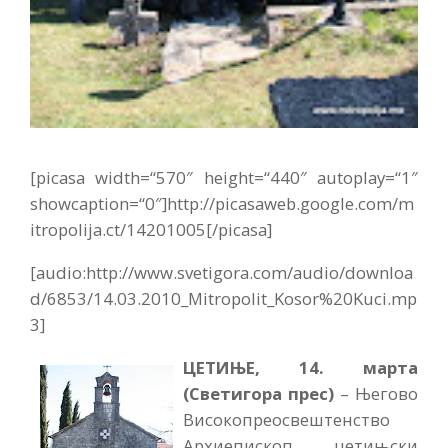
[picasa width=“570″ height=“440″ autoplay=“1″
showcaption=“0″]http://picasaweb.google.com/m
itropolija.ct/14201005[/picasa]
[audio:http://www.svetigora.com/audio/downloa
d/6853/14.03.2010_Mitropolit_Kosor%20Kuci.mp
3]
ЦЕТИЊЕ, 14. марта
(Светигора прес)
– Његово
Високопреосвештенство
Архиепископ цетињски