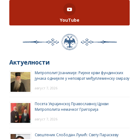
YouTube
Актуелности
Митрополит Јоаникије: Ријеке крви фундинских
јунака однијеле у неповрат међуплеменску омразу
август 7, 2026
Посета Украјинској Православној Цркви
Митрополита немачког Григорија
август 7, 2026
Свештеник Слободан Лукић: Свету Параскеву