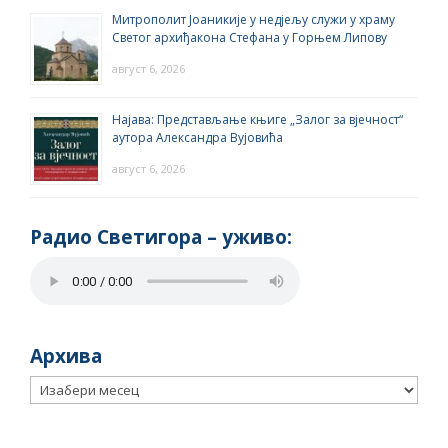
Митрополит Јоаникије у недјељу служи у храму
Светог архиђакона Стефана у Горњем Липову
август 6, 2026
Најава: Представљање књиге „Залог за вјечност“
аутора Александра Вујовића
август 6, 2026
Радио Светигора – yживо:
Архива
Архива