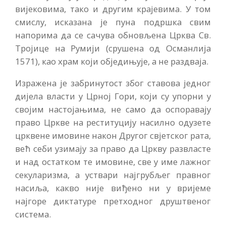
вијековима, тако и другим крајевима. У том
смислу, исказана је пуна подршка свим
напорима да се сачува обновљена Црква Св.
Тројице на Румији (срушена од Османлија
1571), као храм који обједињује, а не раздваја.
Изражена је забринутост због ставова једног
дијела власти у Црној Гори, који су упорни у
својим настојањима, не само да оспоравају
право Цркве на реституцију насилно одузете
црквене имовине након Другог свјетског рата,
већ себи узимају за право да Цркву развласте
и над остатком те имовине, све у име лажног
секуларизма, а уствари најгрубљег правног
насиља, какво није виђено ни у вријеме
најгоре диктатуре претходног друштвеног
система.