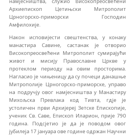
намјесништва, служио Високопреосвећени
Архиепископ Цетињски Митрополит
Црногорско-приморски Господин
Амфилохије.
Након исповијести свештенства, у конаку
манастира Савине, састанак је отворио
Високопреосвећени Митрополит сумирајући
живот и мисију Православне Цркве у
протеклом периоду на овим просторима.
Нагласио је чињеницу да су почеци данашње
Митрополије Црногорско-приморске, управо
на подручју овог намјесништва у Манастиру
Михољска Превлака код Тивта, гдје је
устоличен први Архијереј Зетске Епископије,
ученик Св. Саве, Епископ Иларион, прије 790
година. Подсјетио је да је поводом овог
јубилеја 17 јануара ове године одржан Научни