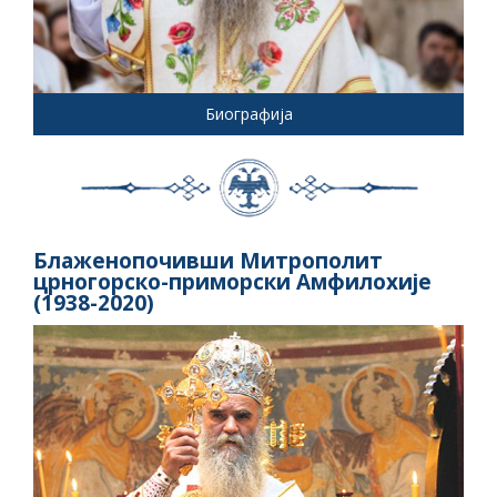
Биографија
Блаженопочивши Митрополит
црногорско-приморски Амфилохије
(1938-2020)