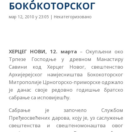
БОКОКОТОРСКОГ
мар 12, 2010 у 23:05
|
Некатегоризовано
ХЕРЦЕГ НОВИ, 12. марта
– Окупљени око
Трпезе Господње у древном Манастиру
Савини код Херцег Новог, свештенство
Архијерејског намјесништва Бококоторског
Митрополије Црногорско-приморске одржало
је данас своје редовно годишње братско
сабрање са исповијешћу.
Сабрање је започело Службом
Пређеосвећених дарова, коју је, уз саслужење
свештенства и свештеномонаштва овог