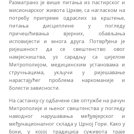
Разматрано је више питања из пастирског и
мисионарског живота Цркве, са нагласком на
потребу припреме одраслих за крштење,
питања дисциплине у погледу
причешћивања вјерних, обављања
исповијести и многа друга. Потврђена је
ријешеност да се свештенство овог
намјесништва, уз сарадњу са цијелом
Митрополијом, медицинским установама и
стручњацима, укључи у ријешавање
нарастајућег проблема наркоманије и
болести зависности.
На састанку су одбачене све оптужбе на рачун
Митрополије и њеног свештенства у погледу
наводног нарушавања међувјерског и
међунационалног склада у Црној Гори. Како у
Боки, у којој традиција суживота траје