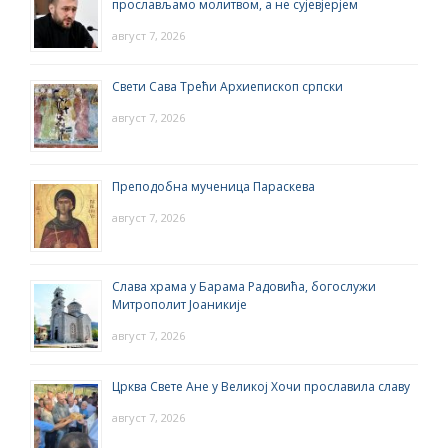
прослављамо молитвом, а не сујевјерјем
август 7, 2026
Свети Сава Трећи Архиепископ српски
август 7, 2026
Преподобна мученица Параскева
август 7, 2026
Слава храма у Барама Радовића, богослужи
Митрополит Јоаникије
август 7, 2026
Црква Свете Ане у Великој Хочи прославила славу
август 7, 2026