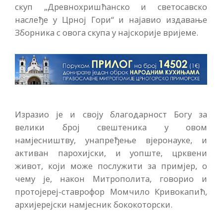
скуп „Древнохришћанско и светосавско
наслеђе у Црној Гори“ и најавио издавање
Зборника с овога скупа у најскорије вријеме.
Изразио је и своју благодарност Богу за
велики број свештеника у овом
намјесништву, унапређење вјеронауке, и
активан парохијски, и уопште, црквени
живот, који може послужити за примјер, о
чему је, након Митрополита, говорио и
протојереј-ставрофор Момчило Кривокапић,
архијерејски намјесник бококоторски.