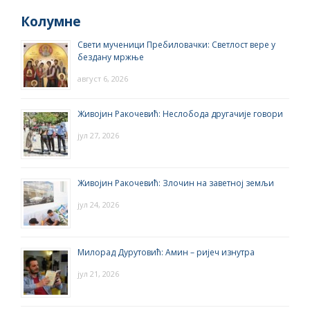
Колумне
Свети мученици Пребиловачки: Светлост вере у
бездану мржње
август 6, 2026
Живојин Ракочевић: Неслобода другачије говори
јул 27, 2026
Живојин Ракочевић: Злочин на заветној земљи
јул 24, 2026
Милорад Дурутовић: Амин – ријеч изнутра
јул 21, 2026