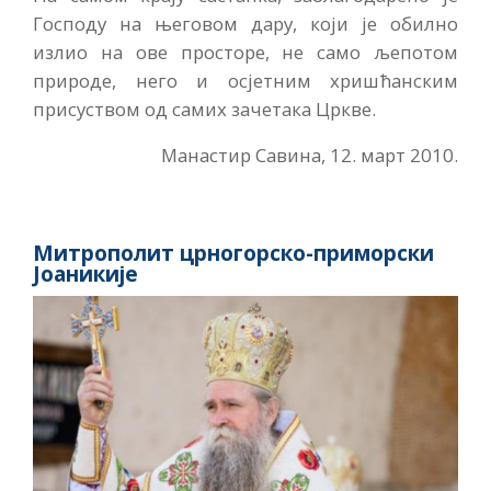
Господу на његовом дару, који је обилно
излио на ове просторе, не само љепотом
природе, него и осјетним хришћанским
присуством од самих зачетака Цркве.
Манастир Савина, 12. март 2010.
Митрополит црногорско-приморски
Јоаникије