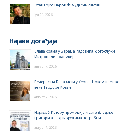
Отац Гојко Перовић: Чудесни свитац
јул 21, 2026
Најаве догађаја
Слава храма у Барама Радовића, богослужи
Митрополит Јоаникије
август 7, 2026
Вечерас на Белависти у Херцег Новом поетско
вече Теодоре Ковач
август 7, 2026
Најава: У Котору промоција књиге Владике
Григорија ,,Једни другима потребни”
август 7, 2026