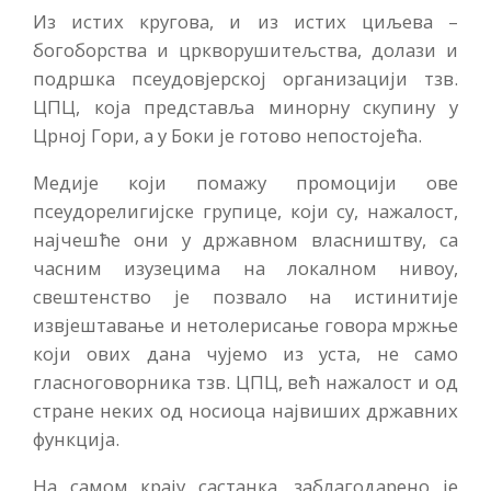
Из истих кругова, и из истих циљева –
богоборства и цркворушитељства, долази и
подршка псеудовјерској организацији тзв.
ЦПЦ, која представља минорну скупину у
Црној Гори, а у Боки је готово непостојећа.
Медије који помажу промоцији ове
псеудорелигијске групице, који су, нажалост,
најчешће они у државном власништву, са
часним изузецима на локалном нивоу,
свештенство је позвало на истинитије
извјештавање и нетолерисање говора мржње
који ових дана чујемо из уста, не само
гласноговорника тзв. ЦПЦ, већ нажалост и од
стране неких од носиоца највиших државних
функција.
На самом крају састанка, заблагодарено је