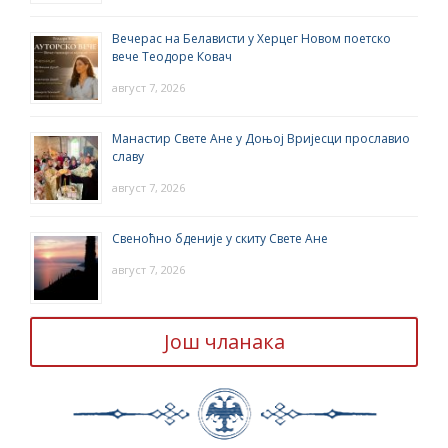
Вечерас на Белависти у Херцег Новом поетско
вече Теодоре Ковач
август 7, 2026
Манастир Свете Ане у Доњој Вријесци прославио
славу
август 7, 2026
Свеноћно бденије у скиту Свете Ане
август 7, 2026
Још чланака