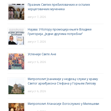
Празник Светих пребиловачких и осталих
херцеговачких мученика
август 7, 2026
Најава: У Котору промоција књиге Владике
Григорија ,,Једни другима потребни”
август 7, 2026
Успеније Свете Ане
август 6, 2026
Митрополит Јоаникије у недјељу служи у храму
Светог архиђакона Стефана у Горњем Липову
август 6, 2026
Митрополит Атанасије богослужио у Милешеви