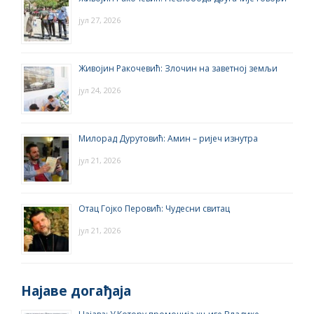
јул 27, 2026
Живојин Ракочевић: Злочин на заветној земљи
јул 24, 2026
Милорад Дурутовић: Амин – ријеч изнутра
јул 21, 2026
Отац Гојко Перовић: Чудесни свитац
јул 21, 2026
Најаве догађаја