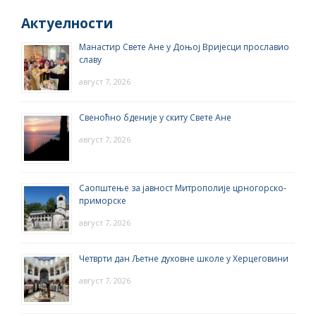
Актуелности
Манастир Свете Ане у Доњој Вријесци прославио
славу
август 7, 2026
Свеноћно бденије у скиту Свете Ане
август 7, 2026
Саопштење за јавност Митрополије црногорско-
приморске
август 7, 2026
Четврти дан Љетне духовне школе у Херцеговини
август 7, 2026