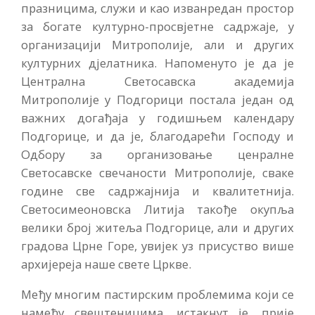
празницима, служи и као изванредан простор
за богате културно-просвјетне садржаје, у
организацији Митрополије, али и других
културних дјелатника. Напоменуто је да је
Централна Светосавска академија
Митрополије у Подгорици постала један од
важних догађаја у годишњем календару
Подгорице, и да је, благодарећи Господу и
Одбору за организовање ценралне
Светосавске свечаности Митрополије, сваке
године све садржајнија и квалитетнија.
Светосимеоновска Литија такође окупља
велики број житеља Подгорице, али и других
градова Црне Горе, увијек уз присуство више
архијереја наше свете Цркве.
Међу многим пастирским проблемима који се
намећу свештеницима, истакнут је, прије