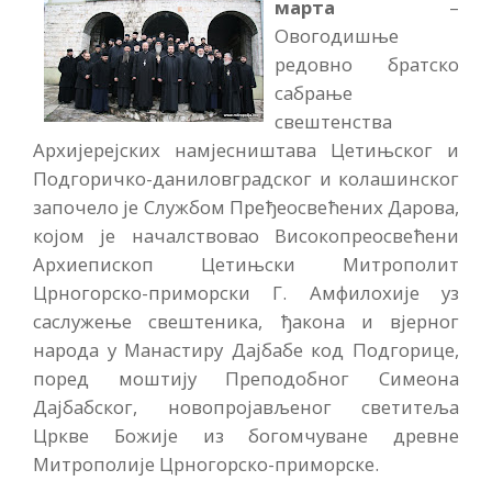
марта
–
Овогодишње
редовно братско
сабрање
свештенства
Архијерејских намјесништава Цетињског и
Подгоричко-даниловградског и колашинског
започело је Службом Пређеосвећених Дарова,
којом је началствовао Високопреосвећени
Архиепископ Цетињски Митрополит
Црногорско-приморски Г. Амфилохије уз
саслужење свештеника, ђакона и вјерног
народа у Манастиру Дајбабе код Подгорице,
поред моштију Преподобног Симеона
Дајбабског, новопројављеног светитеља
Цркве Божије из богомчуване древне
Митрополије Црногорско-приморске.