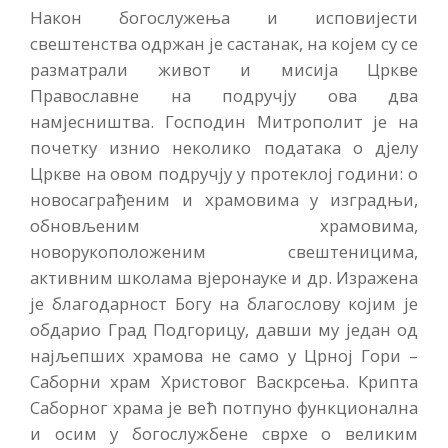
Након богослужења и исповијести
свештенства одржан је састанак, на којем су се
разматрали живот и мисија Цркве
Православне на подручју ова два
намјесништва. Господин Митрополит је на
почетку изнио неколико података о дјелу
Цркве на овом подручју у протеклој години: о
новосаграђеним и храмовима у изградњи,
обновљеним храмовима,
новорукоположеним свештеницима,
активним школама вјеронауке и др. Изражена
је благодарност Богу на благослову којим је
обдарио Град Подгорицу, давши му један од
најљепших храмова не само у Црној Гори –
Саборни храм Христовог Васкрсења. Крипта
Саборног храма је већ потпуно функционална
и осим у богослужбене сврхе о великим