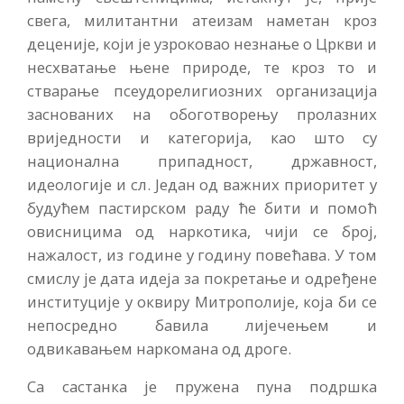
свега, милитантни атеизам наметан кроз
деценије, који је узроковао незнање о Цркви и
несхватање њене природе, те кроз то и
стварање псеудорелигиозних организација
заснованих на обоготворењу пролазних
вриједности и категорија, као што су
национална припадност, државност,
идеологије и сл. Један од важних приоритет у
будућем пастирском раду ће бити и помоћ
овисницима од наркотика, чији се број,
нажалост, из године у годину повећава. У том
смислу је дата идеја за покретање и одређене
институције у оквиру Митрополије, која би се
непосредно бавила лијечењем и
одвикавањем наркомана од дроге.
Са састанка је пружена пуна подршка