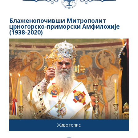
Блаженопочивши Митрополит
црногорско-приморски Амфилохије
(1938-2020)
Животопис