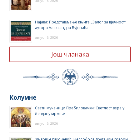
август 6, 2026
Најава: Представљање књиге „Залог за вјечност“
аутора Александра Вујовића
август 6, 2026
Још чланака
Колумне
Свети мученици Пребиловачки: Светлост вере у
бездану мржње
август 6, 2026
Живојин Ракочевић: Неслобода другачије говори