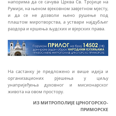
напорима да се сачува Црква Св. Тројице на
Румији, на њеном вјековном завјетном мјесту,
и да се не дозволи њено рушење под
плаштом миротворства, а уствари најдубљег
раздора и кршења људских и вјерских права.
На састанку је предложено и више идеја и
организационих рјешења у циљу
унапријеђења духовног и мисионарског
живота на овом простору.
ИЗ МИТРОПОЛИЈЕ ЦРНОГОРСКО-
ПРИМОРСКЕ