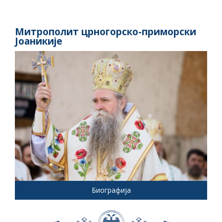
Митрополит црногорско-приморски
Јоаникије
Биографија