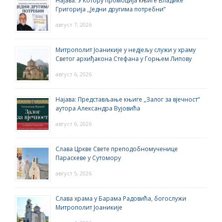
Најава: У Котору промоција књиге Владике
Григорија ,,Једни другима потребни”
август 7, 2026
Митрополит Јоаникије у недјељу служи у храму
Светог архиђакона Стефана у Горњем Липову
август 6, 2026
Најава: Представљање књиге „Залог за вјечност“
аутора Александра Вујовића
август 6, 2026
Слава Цркве Свете преподобномученице
Параскеве у Сутомору
август 5, 2026
Слава храма у Барама Радовића, богослужи
Митрополит Јоаникије