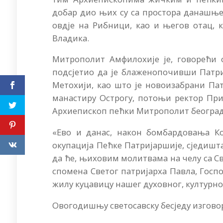
добар дио њих су са простора данашње
овдје на Рибници, као и његов отац, 
Владика.
Митрополит Амфилохије је, говорећи 
подсјетио да је блаженопочивши Патри
Метохији, као што је новоизабрани П
манастиру Острогу, потоњи ректор Приз
Архиепископ пећки Митрополит београдс
«Ево и данас, након бомбардовања Ко
окупација Пећке Патријаршије, сједишта
да ће, њиховим молитвама на челу са С
спомена Светог патријарха Павла, Госп
жилу куцавицу нашег духовног, културно
Овогодишњу светосавску бесједу изгов