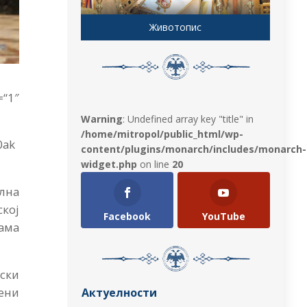
Животопис
1″
Warning
: Undefined array key "title" in
/home/mitropol/public_html/wp-
0ak
content/plugins/monarch/includes/monarch-
widget.php
on line
20
лна
кој
Facebook
YouTube
ама
ски
ени
Актуелности