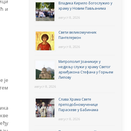
ици
Владика Кирило богослужио у
ћ и
храму у Новим Пављанима
август 8, 2026
Свети великомученик
Пантелејмон
август 8, 2026
Митрополит Јоаникије у
недјељу служи у храму Светог
архиђакона Стефана у Горњем
Липову
е је
август 8, 2026
утем
Слава Храма Свете
преподобномученице
ника
Параскеве у Бабинама
кве
август 8, 2026
Међу
дан