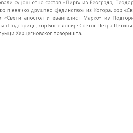
вали су још етно-састав «Пирг» из Београда, Теодо
ко пјевачко друштво «Јединство» из Котора, хор «С
 «Свети апостол и евангелист Марко» из Подгори
 из Подгорице, хор Богословије Светог Петра Цетињ
глумци Херцегновског позоришта.