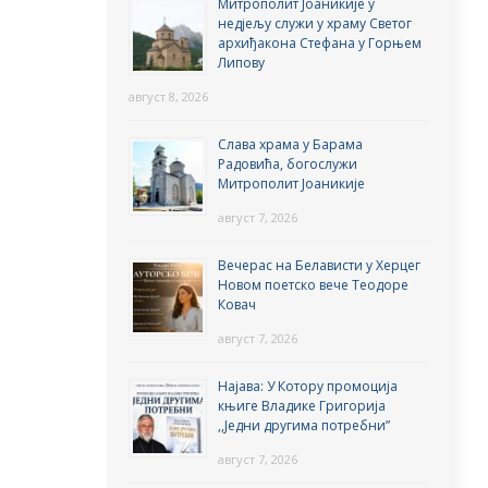
Митрополит Јоаникије у
недјељу служи у храму Светог
архиђакона Стефана у Горњем
Липову
август 8, 2026
Слава храма у Барама
Радовића, богослужи
Митрополит Јоаникије
август 7, 2026
Вечерас на Белависти у Херцег
Новом поетско вече Теодоре
Ковач
август 7, 2026
Најава: У Котору промоција
књиге Владике Григорија
,,Једни другима потребни”
август 7, 2026