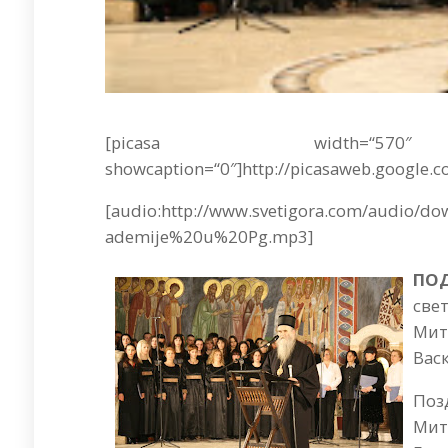
[picasa width=“570
showcaption=“0″]http://picasaweb.google.c
[audio:http://www.svetigora.com/audio/
ademije%20u%20Pg.mp3]
ПОД
све
Мит
Вас
Поз
Мит