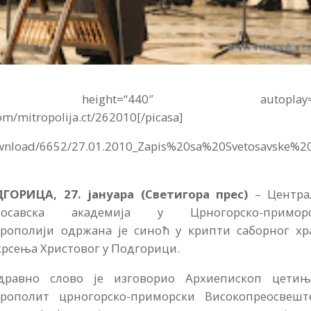
″ height=“440″ autoplay=“
om/mitropolija.ct/262010[/picasa]
download/6652/27.01.2010_Zapis%20sa%20Svetosavske%2
ГОРИЦА, 27. јануара (Светигора прес)
– Центра
тосавска академија у Црногорско-приморс
рополији одржана је синоћ у крипти саборног хр
крсења Христовог у Подгорици.
дравно слово је изговорио Архиепископ цетињ
рополит црногорско-приморски Високопреосвешт