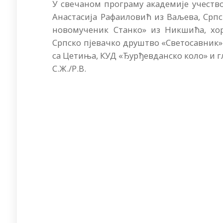
У свечаном програму академије учество
Анастасија Рафаиловић из Ваљева, Српс
новомученик Станко» из Никшића, хор
Српско пјевачко друштво «Светосавник»
са Цетиња, КУД «Ђурђевданско коло» и 
С.Ж./Р.В.