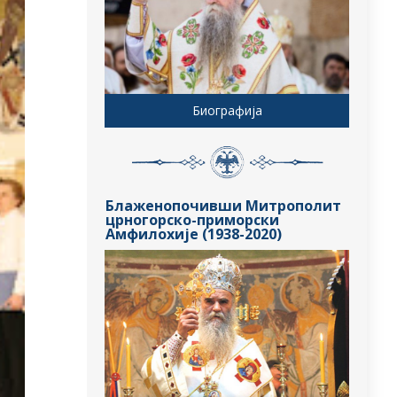
Биографија
Блаженопочивши Митрополит
црногорско-приморски
Амфилохије (1938-2020)