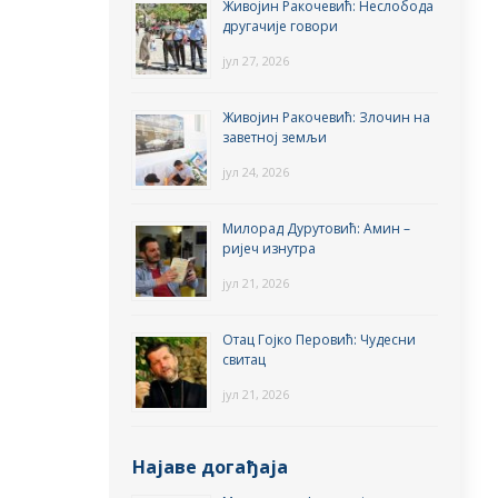
Живојин Ракочевић: Неслобода
другачије говори
јул 27, 2026
Живојин Ракочевић: Злочин на
заветној земљи
јул 24, 2026
Милорад Дурутовић: Амин –
ријеч изнутра
јул 21, 2026
Отац Гојко Перовић: Чудесни
свитац
јул 21, 2026
Најаве догађаја