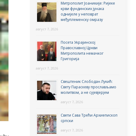
Митрополит Јоаникије: Ријеке
крви фундинских јунака
однијеле у неповрат
међуплеменску омразу
август 7, 2026
Посета Украјинској
Православној Цркви
Митрополита немачког
Григорија
август 7, 2026
Свештеник Слободан Лукић:
Свету Параскеву прослављамо
молитвом, а не сујевјерјем
август 7, 2026
Свети Сава Трећи Архиепископ
српски
август 7, 2026