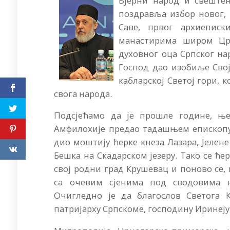
Вјерни народ и свеште
поздравља избор новог, 
Саве, првог архиепис
манастирима широм Црн
духовног оца Српског нар
Господ дао изобиље Своји
кабларској Светој гори, 
свога народа.
Подсјећамо да је прошле године, ње
Амфилохије предао тадашњем епископу
дио моштију ћерке кнеза Лазара, Јелен
Бешка на Скадарском језеру. Тако се ће
свој родни град Крушевац и поново се, 
са очевим сјенима под сводовима њ
Очигледно је да благослов Светога 
патријарху Српскоме, господину Иринеју