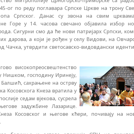
нство Митрополије Црногорско-приморске са радо
45-ог по реду поглавара Српске Цркве на трону Св
киопа Српског. Данас су звона на свим црквам
е Горе у 14. часова свечано објавила избор но
ода. Сигурни смо да ће нови патријарх Српски, ком
х дарова, а који је рођен у селу Видови, на Овчар
код Чачка, утврдити светосавско-видовдански идент
гово високопреосвештенство
 Нишком, господину Иринеју,
е Балшић, сахрањене на острву
рка Косовскога Кнеза вратила у
послије седам вјекова, сусрела
егове задужбине Лазарице.
Кнеза Косовског и његове кћери, почивају на но
.