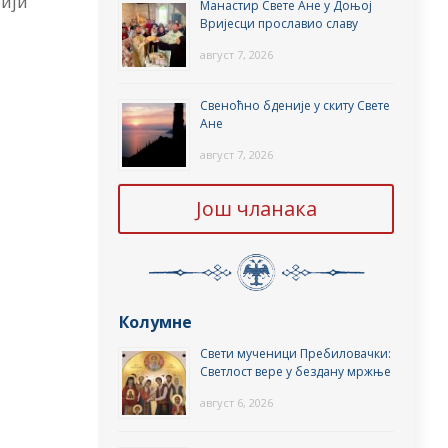
ији
Манастир Свете Ане у Доњој
Вријесци прославио славу
август 7, 2026
Свеноћно бденије у скиту Свете
Ане
август 7, 2026
Још чланака
Колумне
Свети мученици Пребиловачки:
Светлост вере у бездану мржње
август 6, 2026