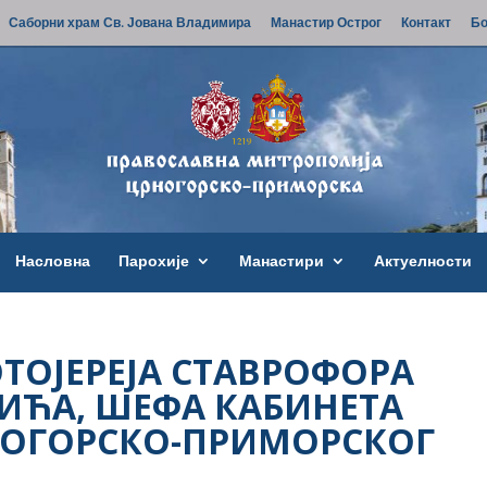
Саборни храм Св. Јована Владимира
Манастир Острог
Контакт
Бо
Насловна
Парохије
Манастири
Актуелности
ОТОЈЕРЕЈА СТАВРОФОРА
ИЋА, ШЕФА КАБИНЕТА
ОГОРСКО-ПРИМОРСКОГ