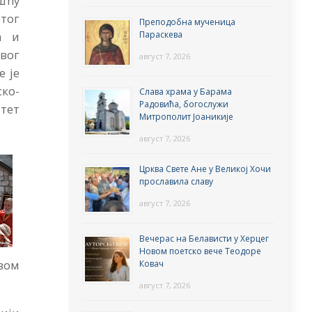
шћу
етог
Преподобна мученица
а и
Параскева
вог
август 7, 2026
е је
ско-
Слава храма у Барама
Радовића, богослужи
итет
Митрополит Јоаникије
август 7, 2026
Црква Свете Ане у Великој Хочи
прославила славу
август 7, 2026
Вечерас на Белависти у Херцег
Новом поетско вече Теодоре
вом
Ковач
август 7, 2026