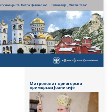
гословија Св. Петра Цетињског
Гимназија „Свети Сава“
Митрополит црногорско-
приморски Јоаникије