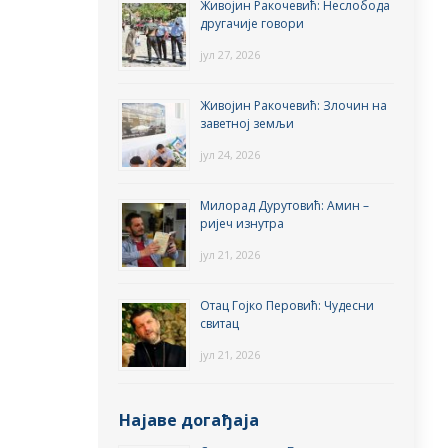
Живојин Ракочевић: Неслобода
другачије говори
јул 27, 2026
Живојин Ракочевић: Злочин на
заветној земљи
јул 24, 2026
Милорад Дурутовић: Амин –
ријеч изнутра
јул 21, 2026
Отац Гојко Перовић: Чудесни
свитац
јул 21, 2026
Најаве догађаја