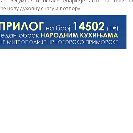
 као бесумње и остале епархије СПЦ на територ
е нову духовну снагу и потпору.