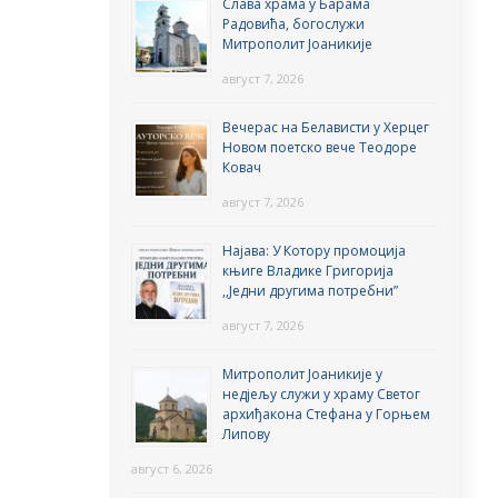
Слава храма у Барама
Радовића, богослужи
Митрополит Јоаникије
август 7, 2026
Вечерас на Белависти у Херцег
Новом поетско вече Теодоре
Ковач
август 7, 2026
Најава: У Котору промоција
књиге Владике Григорија
,,Једни другима потребни”
август 7, 2026
Митрополит Јоаникије у
недјељу служи у храму Светог
архиђакона Стефана у Горњем
Липову
август 6, 2026