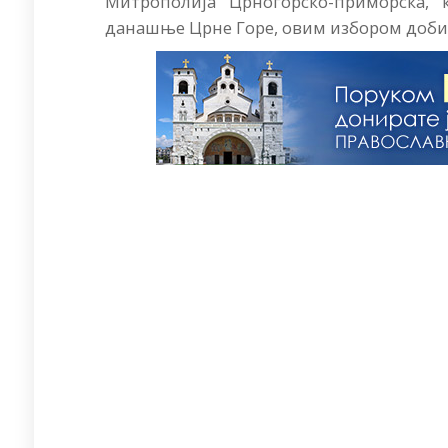
Митрополија Црногорско-приморска,
данашње Црне Горе, овим избором добић