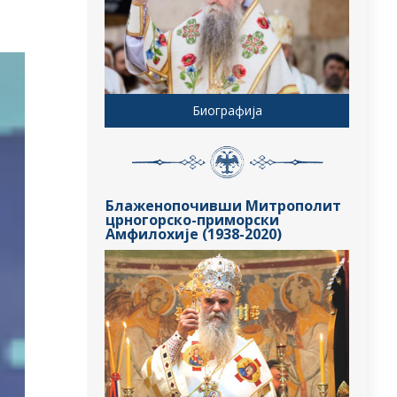
Биографија
Блаженопочивши Митрополит
црногорско-приморски
Амфилохије (1938-2020)