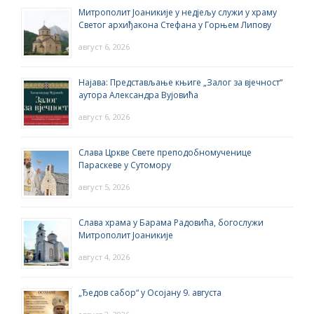
Митрополит Јоаникије у недјељу служи у храму
Светог архиђакона Стефана у Горњем Липову
август 6, 2026
Најава: Представљање књиге „Залог за вјечност“
аутора Александра Вујовића
август 6, 2026
Слава Цркве Свете преподобномученице
Параскеве у Сутомору
август 5, 2026
Слава храма у Барама Радовића, богослужи
Митрополит Јоаникије
август 4, 2026
„Ђедов сабор“ у Осојану 9. августа