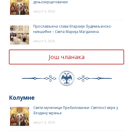
доњохерцеговачки
август 5, 2026
Прослављена слава Епархије будимљанско-
никшићке – Света Марија Магдалина
август 5, 2026
Још чланака
Колумне
Свети мученици Пребиловачки: Светлост вере у
бездану мржње
август 6, 2026