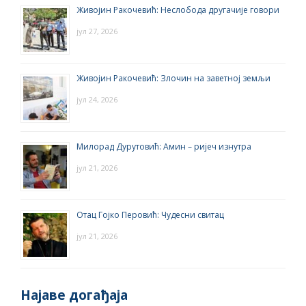
Живојин Ракочевић: Неслобода другачије говори
јул 27, 2026
Живојин Ракочевић: Злочин на заветној земљи
јул 24, 2026
Милорад Дурутовић: Амин – ријеч изнутра
јул 21, 2026
Отац Гојко Перовић: Чудесни свитац
јул 21, 2026
Најаве догађаја