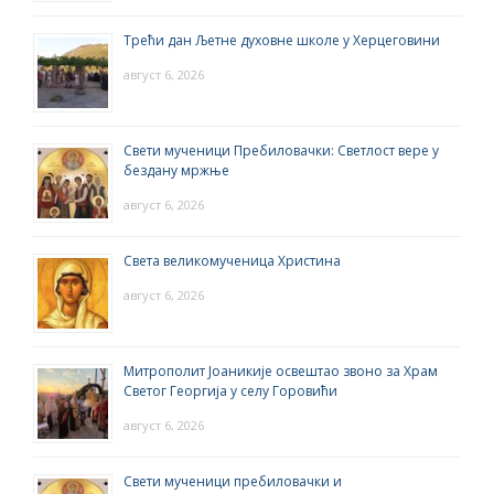
Трећи дан Љетне духовне школе у Херцеговини
август 6, 2026
Свети мученици Пребиловачки: Светлост вере у
бездану мржње
август 6, 2026
Света великомученица Христина
август 6, 2026
Митрополит Јоаникије освештао звоно за Храм
Светог Георгија у селу Горовићи
август 6, 2026
Свети мученици пребиловачки и