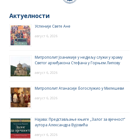
Актуелности
Успеније Свете Ане
август 6, 2026
Митрополит Јоаникије у недјељу служи у храму
Светог архиђакона Стефана у Горњем Липову
август 6, 2026
Митрополит Атанасије богослужио у Милешеви
август 6, 2026
Најава: Представљање књиге „Залог за вјечност“
аутора Александра Вујовића
август 6, 2026