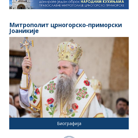
Митрополит црногорско-приморски
Јоаникије
Биографија