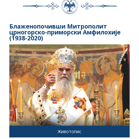
Блаженопочивши Митрополит
црногорско-приморски Амфилохије
(1938-2020)
Животопис