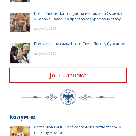
Црква Светих Пантелејмона и Климента Охридског
у Барама Радовића прославила храмовну славу
август 8, 2026
Прослављена слава Цркве Свете Петке у Сутомору
август 8, 2026
Још чланака
Колумне
Свети мученици Пребиловачки: Светлост вере у
бездану мржње