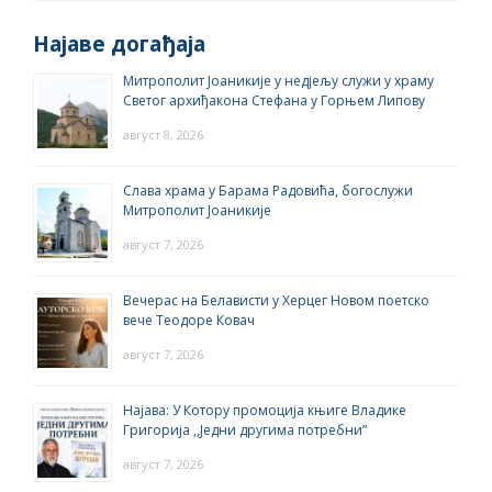
Најаве догађаја
Митрополит Јоаникије у недјељу служи у храму
Светог архиђакона Стефана у Горњем Липову
август 8, 2026
Слава храма у Барама Радовића, богослужи
Митрополит Јоаникије
август 7, 2026
Вечерас на Белависти у Херцег Новом поетско
вече Теодоре Ковач
август 7, 2026
Најава: У Котору промоција књиге Владике
Григорија ,,Једни другима потребни”
август 7, 2026