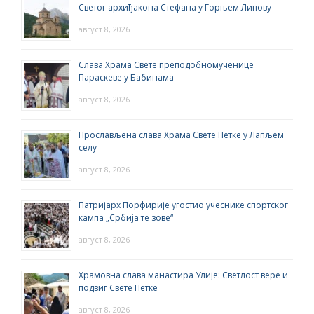
Светог архиђакона Стефана у Горњем Липову
август 8, 2026
Слава Храма Свете преподобномученице
Параскеве у Бабинама
август 8, 2026
Прослављена слава Храма Свете Петке у Лапљем
селу
август 8, 2026
Патријарх Порфирије угостио учеснике спортског
кампа „Србија те зове“
август 8, 2026
Храмовна слава манастира Улије: Светлост вере и
подвиг Свете Петке
август 8, 2026