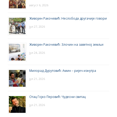
август 6, 2026
Живојин Ракочевић: Неслобода другачије говори
јул 27, 2026
Живојин Ракочевић: Злочин на заветној земљи
јул 24, 2026
Милорад Дурутовић: Амин – ријеч изнутра
јул 21, 2026
Отац Гојко Перовић: Чудесни свитац
јул 21, 2026