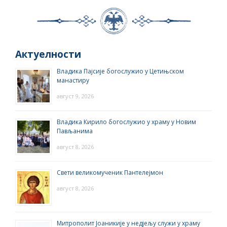
Актуелности
Владика Пајсије богослужио у Цетињском
манастиру
август 9, 2026
Владика Кирило богослужио у храму у Новим
Пављанима
август 8, 2026
Свети великомученик Пантелејмон
август 8, 2026
Митрополит Јоаникије у недјељу служи у храму