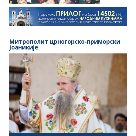
Митрополит црногорско-приморски
Јоаникије