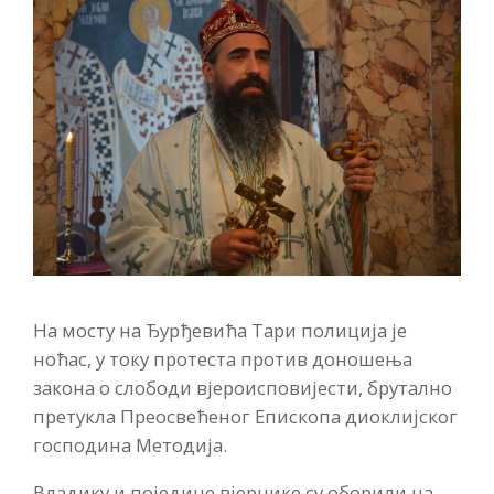
На мосту на Ђурђевића Тари полиција је
ноћас, у току протеста против доношења
закона о слободи вјероисповијести, брутално
претукла Преосвећеног Епископа диоклијског
господина Методија.
Владику и поједине вјернике су оборили на