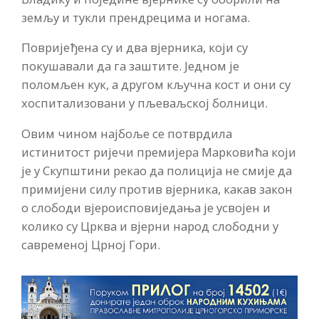
земљу и тукли прендрецима и ногама.
Повријеђена су и два вјерника, који су
покушавали да га заштите. Једном је
поломљен кук, а другом кључна кост и они су
хоспитализовани у пљеваљској болници.
Овим чином најбоље се потврдила
истинитост ријечи премијера Марковића који
је у Скупштини рекао да полиција не смије да
примијени силу против вјерника, какав закон
о слободи вјероисповиједања је усвојен и
колико су Црква и вјерни народ слободни у
савременој Црној Гори.