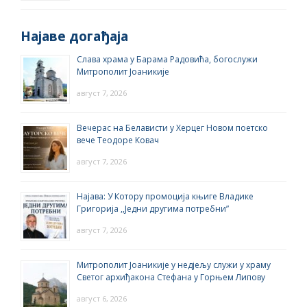
Најаве догађаја
Слава храма у Барама Радовића, богослужи
Митрополит Јоаникије
август 7, 2026
Вечерас на Белависти у Херцег Новом поетско
вече Теодоре Ковач
август 7, 2026
Најава: У Котору промоција књиге Владике
Григорија ,,Једни другима потребни”
август 7, 2026
Митрополит Јоаникије у недјељу служи у храму
Светог архиђакона Стефана у Горњем Липову
август 6, 2026