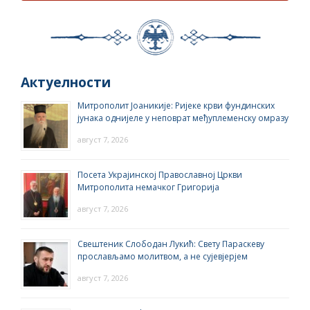
Актуелности
Митрополит Јоаникије: Ријеке крви фундинских
јунака однијеле у неповрат међуплеменску омразу
август 7, 2026
Посета Украјинској Православној Цркви
Митрополита немачког Григорија
август 7, 2026
Свештеник Слободан Лукић: Свету Параскеву
прослављамо молитвом, а не сујевјерјем
август 7, 2026