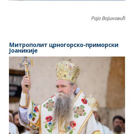
Рајо Војиновић
Митрополит црногорско-приморски
Јоаникије