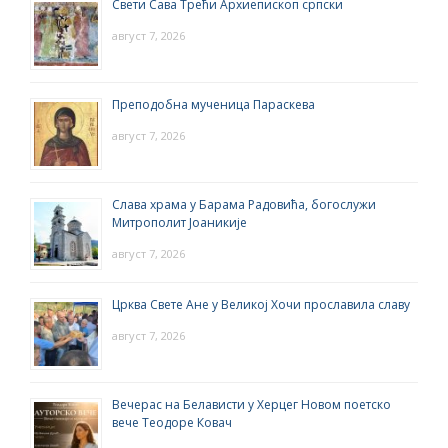
Свети Сава Трећи Архиепископ српски
август 7, 2026
Преподобна мученица Параскева
август 7, 2026
Слава храма у Барама Радовића, богослужи
Митрополит Јоаникије
август 7, 2026
Црква Свете Ане у Великој Хочи прославила славу
август 7, 2026
Вечерас на Белависти у Херцег Новом поетско
вече Теодоре Ковач