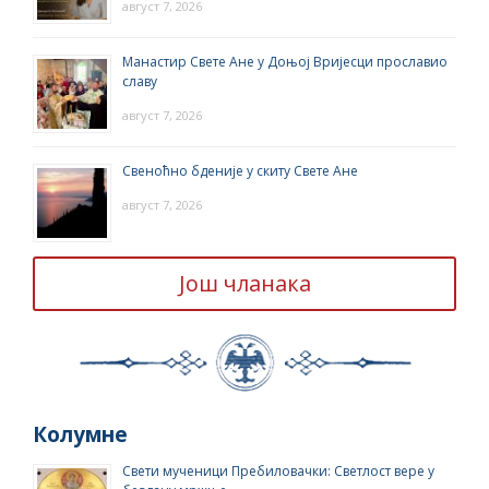
август 7, 2026
Манастир Свете Ане у Доњој Вријесци прославио
славу
август 7, 2026
Свеноћно бденије у скиту Свете Ане
август 7, 2026
Још чланака
Колумне
Свети мученици Пребиловачки: Светлост вере у