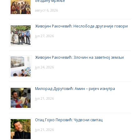
бездану мржње
август 6, 2026
Живојин Ракочевић: Неслобода другачије говори
јул 27, 2026
Живојин Ракочевић: Злочин на заветној земљи
јул 24, 2026
Милорад Дурутовић: Амин – ријеч изнутра
јул 21, 2026
Отац Гојко Перовић: Чудесни свитац
јул 21, 2026