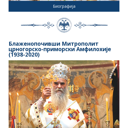
Биографија
Блаженопочивши Митрополит
црногорско-приморски Амфилохије
(1938-2020)