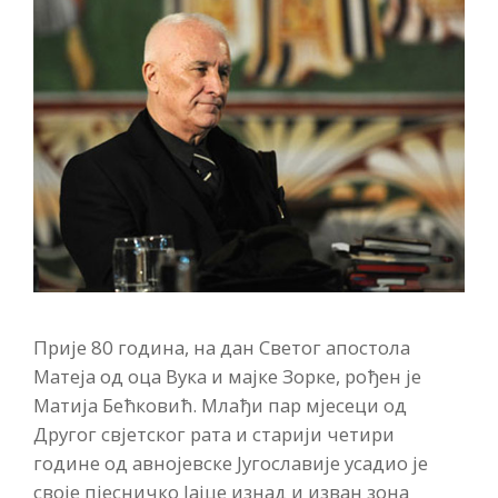
Прије 80 година, на дан Светог апостола
Матеја од оца Вука и мајке Зорке, рођен је
Матија Бећковић. Млађи пар мјесеци од
Другог свјетског рата и старији четири
године од авнојевске Југославије усадио је
своје пјесничко Јајце изнад и изван зона