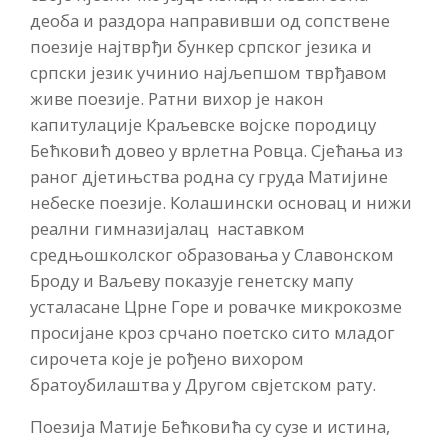
деоба и раздора направивши од сопствене
поезије најтврђи бункер српског језика и
српски језик учинио најљепшом тврђавом
живе поезије. Ратни вихор је након
капитулације Краљевске војске породицу
Бећковић довео у врлетна Ровца. Сјећања из
раног дјетињства родна су груда Матијине
небеске поезије. Колашински основац и нижи
реални гимназијалац наставком
средњошколског образовања у Славонском
Броду и Ваљеву показује генетску мапу
усталасане Црне Горе и ровачке микрокозме
просијане кроз срчано поетско сито младог
сирочета које је рођено вихором
братоубилаштва у Другом свјетском рату.
Поезија Матије Бећковића су сузе и истина,