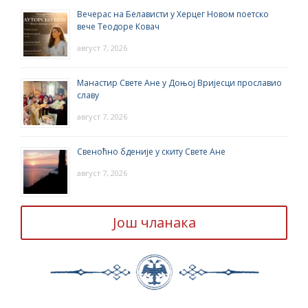
Вечерас на Белависти у Херцег Новом поетско
вече Теодоре Ковач
август 7, 2026
Манастир Свете Ане у Доњој Вријесци прославио
славу
август 7, 2026
Свеноћно бденије у скиту Свете Ане
август 7, 2026
Још чланака