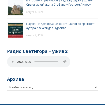
Митрополит Јоаникије у недјељу служи у храму
Светог архиђакона Стефана у Горњем Липову
август 6, 2026
Најава: Представљање књиге „Залог за вјечност“
аутора Александра Вујовића
август 6, 2026
Радио Светигора – yживо:
Архива
Архива