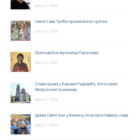
август 7, 2026
Свети Сава Трећи Архиепископ српски
август 7, 2026
Преподобна мученица Параскева
август 7, 2026
Слава храма у Барама Радовића, богослужи
Митрополит Јоаникије
август 7, 2026
Црква Свете Ане у Великој Хочи прославила славу
август 7, 2026