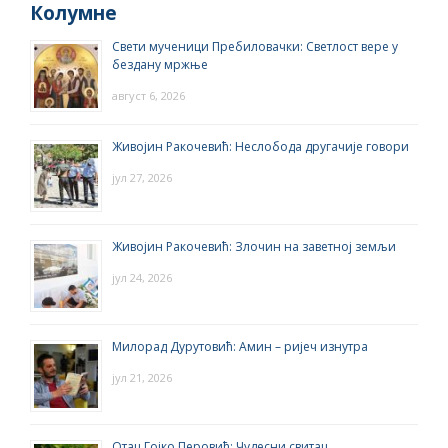
Колумне
Свети мученици Пребиловачки: Светлост вере у
бездану мржње
август 6, 2026
Живојин Ракочевић: Неслобода другачије говори
јул 27, 2026
Живојин Ракочевић: Злочин на заветној земљи
јул 24, 2026
Милорад Дурутовић: Амин – ријеч изнутра
јул 21, 2026
Отац Гојко Перовић: Чудесни свитац