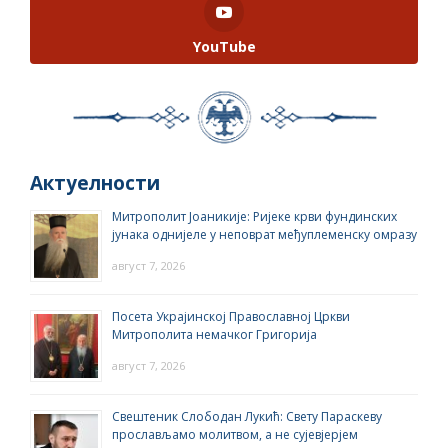
YouTube
Актуелности
Митрополит Јоаникије: Ријеке крви фундинских
јунака однијеле у неповрат међуплеменску омразу
август 7, 2026
Посета Украјинској Православној Цркви
Митрополита немачког Григорија
август 7, 2026
Свештеник Слободан Лукић: Свету Параскеву
прослављамо молитвом, а не сујевјерјем