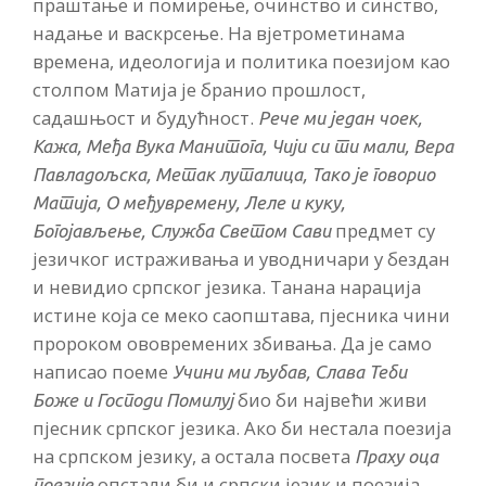
праштање и помирење, очинство и синство,
надање и васкрсење. На вјетрометинама
времена, идеологија и политика поезијом као
столпом Матија је бранио прошлост,
садашњост и будућност.
Рече ми један чоек,
Кажа, Међа Вука Манитога, Чији си ти мали, Вера
Павладољска, Метак луталица, Тако је говорио
Матија, О међувремену, Леле и куку,
предмет су
Богојављење, Служба Светом Сави
језичког истраживања и уводничари у бездан
и невидио српског језика. Танана нарација
истине која се меко саопштава, пјесника чини
пророком ововремених збивања. Да је само
написао поеме
Учини ми љубав, Слава Теби
био би највећи живи
Боже и Господи Помилуј
пјесник српског језика. Ако би нестала поезија
на српском језику, а остала посвета
Праху оца
опстали би и српски језик и поезија
поезије