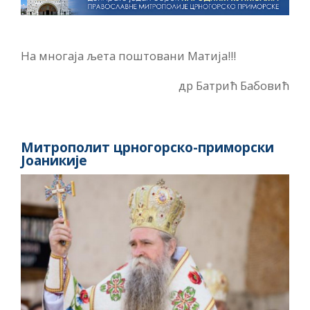
На многаја љета поштовани Матија!!!
др Батрић Бабовић
Митрополит црногорско-приморски
Јоаникије