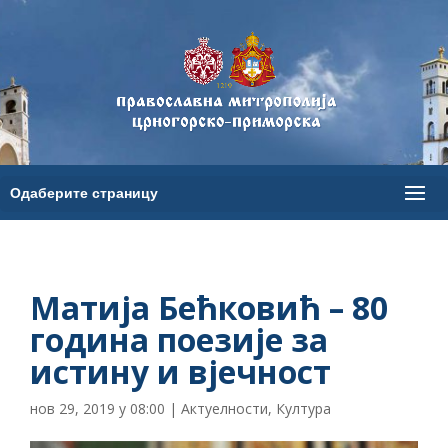
Mатија Бећковић – 80
година поезије за
истину и вјечност
нов 29, 2019 у 08:00
|
Актуелности
,
Култура