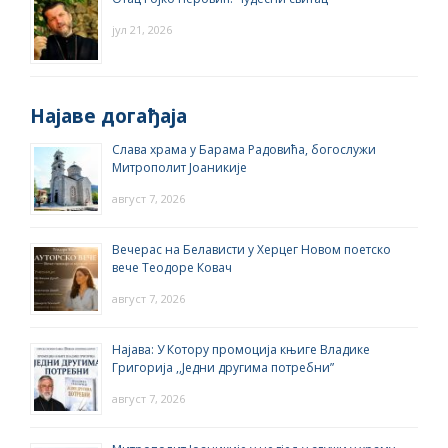
јул 21, 2026
Најаве догађаја
Слава храма у Барама Радовића, богослужи
Митрополит Јоаникије
август 7, 2026
Вечерас на Белависти у Херцег Новом поетско
вече Теодоре Ковач
август 7, 2026
Најава: У Котору промоција књиге Владике
Григорија ,,Једни другима потребни”
август 7, 2026