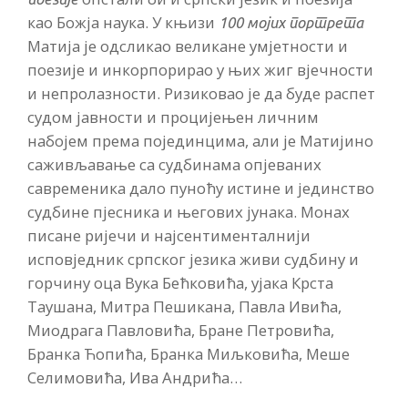
као Божја наука. У књизи
100 мојих портрета
Матија је одсликао великане умјетности и
поезије и инкорпорирао у њих жиг вјечности
и непролазности. Ризиковао је да буде распет
судом јавности и процијењен личним
набојем према појединцима, али је Матијино
саживљавање са судбинама опјеваних
савременика дало пуноћу истине и јединство
судбине пјесника и његових јунака. Монах
писане ријечи и најсентименталнији
исповједник српског језика живи судбину и
горчину оца Вука Бећковића, ујака Крста
Таушана, Митра Пешикана, Павла Ивића,
Миодрага Павловића, Бране Петровића,
Бранка Ћопића, Бранка Миљковића, Меше
Селимовића, Ива Андрића…