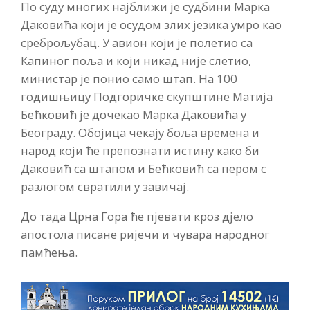
По суду многих најближи је судбини Марка
Даковића који је осудом злих језика умро као
среброљубац. У авион који је полетио са
Капиног поља и који никад није слетио,
министар је понио само штап. На 100
годишњицу Подгоричке скупштине Матија
Бећковић је дочекао Марка Даковића у
Београду. Обојица чекају боља времена и
народ који ће препознати истину како би
Даковић са штапом и Бећковић са пером с
разлогом свратили у завичај.
До тада Црна Гора ће пјевати кроз дјело
апостола писане ријечи и чувара народног
памћења.