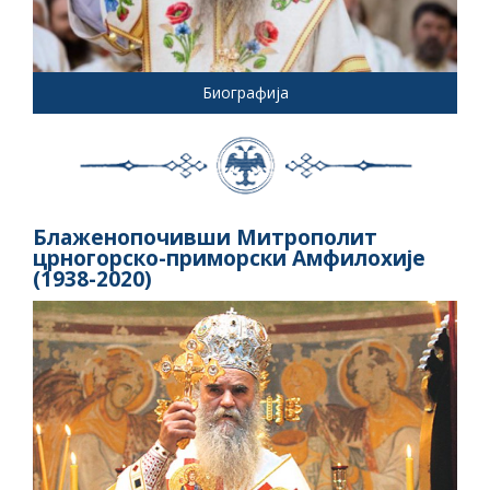
Биографија
Блаженопочивши Митрополит
црногорско-приморски Амфилохије
(1938-2020)