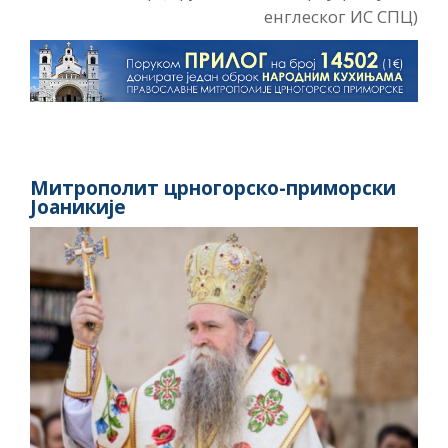
енглеског ИС СПЦ)
Митрополит црногорско-приморски
Јоаникије