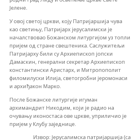
Јелене.
У овој светој цркви, коју Патријаршија чува
као светињу, Патријарх јерусалимски је
началствовао Божанском литургијом уз топли
пријем од стране свештеника. Саслужитељи
Патријарху били су Архиепископ јопски
Дамаскин, генерални секретар Архиепископ
константински Аристарх, и Митропополит
филомилуски Илија, светогробни јеромонаси
и архиђакон Марко.
После Божанске литургије игуман
архимандрит Никодим, који је радио на
очувању иконостаса ове цркве, уприличио је
пријем у Клубу заједнице.
Извор: Јерусалимска патријаршија (са