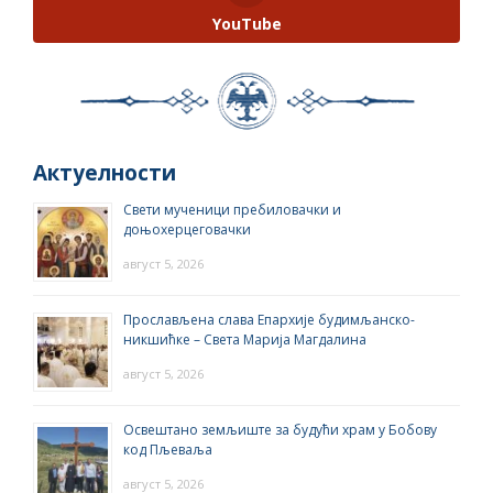
YouTube
Актуелности
Свети мученици пребиловачки и
доњохерцеговачки
август 5, 2026
Прослављена слава Епархије будимљанско-
никшићке – Света Марија Магдалина
август 5, 2026
Освештано земљиште за будући храм у Бобову
код Пљеваља
август 5, 2026