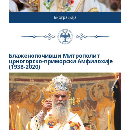
Биографија
Блаженопочивши Митрополит
црногорско-приморски Амфилохије
(1938-2020)