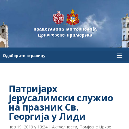
Патријарх
јерусалимски служио
на празник Св.
Георгија у Лиди
нов 19, 2019 у 13:24
|
Актуелности
,
Помјесне Цркве