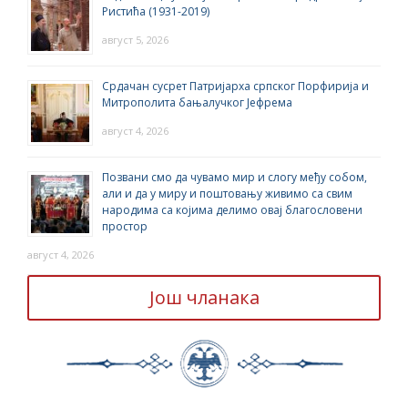
Ристића (1931-2019)
август 5, 2026
Срдачан сусрет Патријарха српског Порфирија и
Митрополита бањалучког Јефрема
август 4, 2026
Позвани смо да чувамо мир и слогу међу собом,
али и да у миру и поштовању живимо са свим
народима са којима делимо овај благословени
простор
август 4, 2026
Још чланака