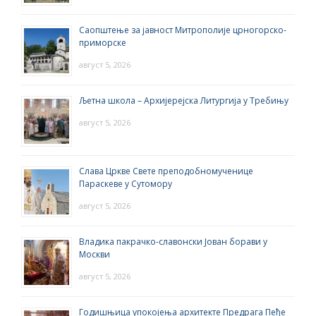
Саопштење за јавност Митрополије црногорско-
приморске
август 5, 2026
Љетна школа – Архијерејска Литургија у Требињу
август 5, 2026
Слава Цркве Свете преподобномученице
Параскеве у Сутомору
август 5, 2026
Владика пакрачко-славонски Јован борави у
Москви
август 5, 2026
Годишњица упокојења архитекте Предрага Пеђе