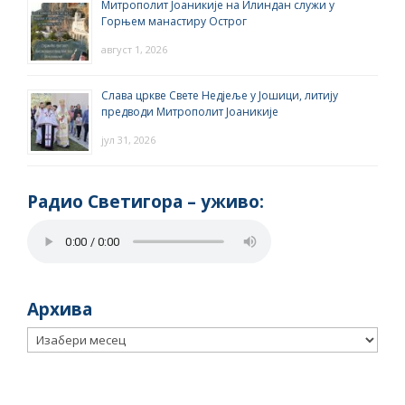
Митрополит Јоаникије на Илиндан служи у
Горњем манастиру Острог
август 1, 2026
Слава цркве Свете Недјеље у Јошици, литију
предводи Митрополит Јоаникије
јул 31, 2026
Радио Светигора – yживо:
Архива
Архива