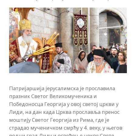
Патријаршија јерусалимска је прославила
празник Светог Великомученика и
Победоносца Георгија у овој светој цркви у
Лиди, на дан када Црква прославља пренос
моштију Светог Георгија из Рима, где је
страдао мученичком смрћу у 4. веку, у његов
родни град Лиду и освећење цркве Свете