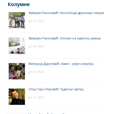
Колумне
Живојин Ракочевић: Неслобода другачије говори
јул 27, 2026
Живојин Ракочевић: Злочин на заветној земљи
јул 24, 2026
Милорад Дурутовић: Амин – ријеч изнутра
јул 21, 2026
Отац Гојко Перовић: Чудесни свитац
јул 21, 2026