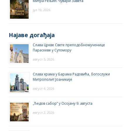
Митра Рељић: Чувари Завета
јул 19, 2026
Најаве догађаја
Слава Цркве Свете преподобномученице
Параскеве у Сутомору
август 5, 2026
Слава храма у Барама Радовића, богослужи
Митрополит Јоаникије
август 4, 2026
„Ђедов сабор“ у Осојану 9. августа
август 2, 2026