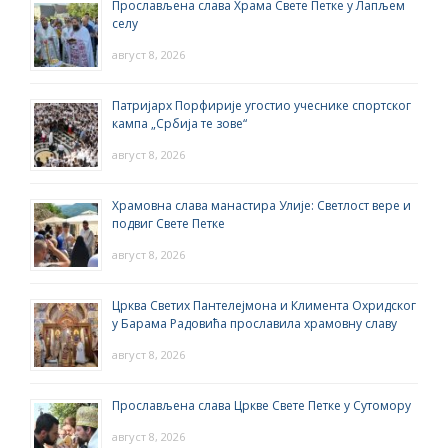
Прослављена слава Храма Свете Петке у Лапљем
селу
август 8, 2026
Патријарх Порфирије угостио учеснике спортског
кампа „Србија те зове“
август 8, 2026
Храмовна слава манастира Улије: Светлост вере и
подвиг Свете Петке
август 8, 2026
Црква Светих Пантелејмона и Климента Охридског
у Барама Радовића прославила храмовну славу
август 8, 2026
Прослављена слава Цркве Свете Петке у Сутомору
август 8, 2026