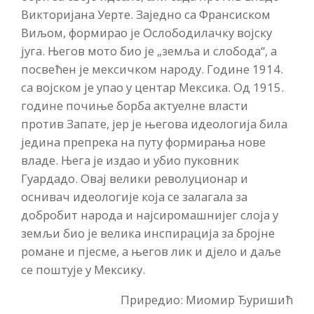
Викторијана Уерте. Заједно са Франсиском
Виљом, формирао је Ослободилачку војску
југа. Његов мото био је „земља и слобода“, а
посвећен је мексичком народу. Године 1914.
са војском је упао у центар Мексика. Од 1915.
године почиње борба актуелне власти
против Запате, јер је његова идеологија била
једина препрека на путу формирања нове
владе. Њега је издао и убио пуковник
Гуардадо. Овај велики револуционар и
оснивач идеологије која се залагала за
добробит народа и најсиромашнијег слоја у
земљи био је велика инспирација за бројне
романе и пјесме, а његов лик и дјело и даље
се поштује у Мексику.
Приредио: Миомир Ђуришић