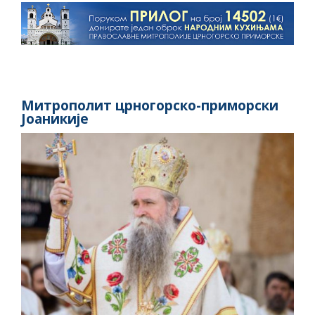
Митрополит црногорско-приморски
Јоаникије