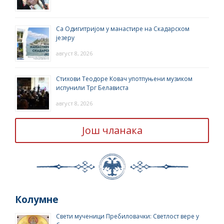
Са Одигитријом у манастире на Скадарском
језеру
август 8, 2026
Стихови Теодоре Ковач употпуњени музиком
испунили Трг Белависта
август 8, 2026
Још чланака
Колумне
Свети мученици Пребиловачки: Светлост вере у