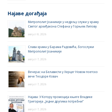
Најаве догађаја
Митрополит Јоаникије у недјељу служи у храму
Светог архиђакона Стефана у Горњем Липову
август 8, 2026
Слава храма у Барама Радовића, богослужи
Митрополит Јоаникије
август 7, 2026
Вечерас на Белависти у Херцег Новом поетско
вече Теодоре Ковач
август 7, 2026
Најава: У Котору промоција књиге Владике
Григорија ,,Једни другима потребни”
август 7, 2026