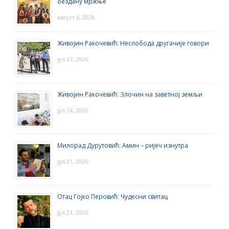
бездану мржње
август 6, 2026
Живојин Ракочевић: Неслобода другачије говори
јул 27, 2026
Живојин Ракочевић: Злочин на заветној земљи
јул 24, 2026
Милорад Дурутовић: Амин – ријеч изнутра
јул 21, 2026
Отац Гојко Перовић: Чудесни свитац
јул 21, 2026