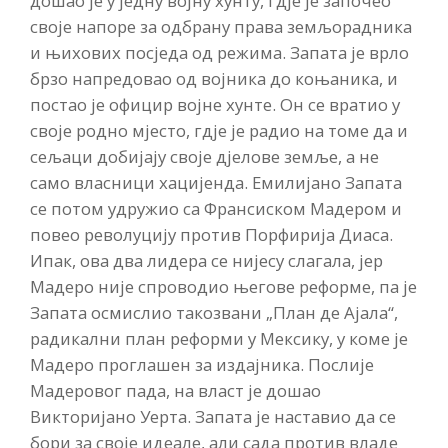
дошао је у једну војну хунту, гдје је започео
своје напоре за одбрану права земљорадника
и њихових посједа од режима. Запата је врло
брзо напредовао од војника до коњаника, и
постао је официр војне хунте. Он се вратио у
своје родно мјесто, гдје је радио на томе да и
сељаци добијају своје дјелове земље, а не
само власници хацијенда. Емилијано Запата
се потом удружио са Франсиском Мадером и
повео револуцију против Порфирија Диаса.
Ипак, ова два лидера се нијесу слагала, јер
Мадеро није спроводио његове реформе, па је
Запата осмислио такозвани „План де Ајала“,
радикални план реформи у Мексику, у коме је
Мадеро проглашен за издајника. Послије
Мадеровог пада, на власт је дошао
Викторијано Уерта. Запата је наставио да се
бори за своје идеале, али сада против владе