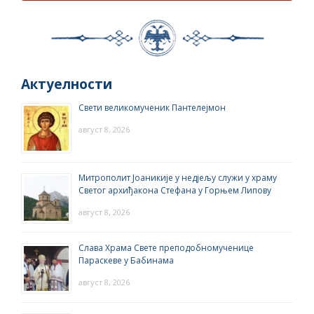
Актуелности
Свети великомученик Пантелејмон
август 8, 2026
Митрополит Јоаникије у недјељу служи у храму
Светог архиђакона Стефана у Горњем Липову
август 8, 2026
Слава Храма Свете преподобномученице
Параскеве у Бабинама
август 8, 2026