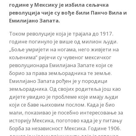
године у Мексику је избила сељачка
револуција чије су вође били Панчо Вила и
Емилијано Запата.
Током револуције која је трајала до 1917.
године погинуло је више од милион људи.
„Боље умријети на ногама, него живјети на
кољенима“ ријечи су чувеног мексичког
револуционара Емилијана Запате који се
борио за права земљорадника те земље.
Емилијано Запата рођен је у породици
земљорадника. Од својих родитеља још као
дијете увидио је проблеме које имају људи
који се баве њиховим послом. Када је био
мали, показивао је посебно интересовање за
историју Мексика, поготово када је у питању
борба за независност Мексика. Године 1906.