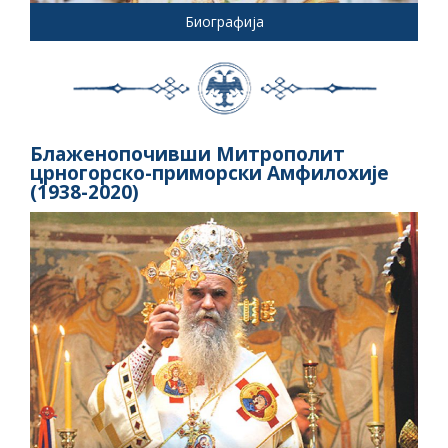
Биографија
Блаженопочивши Митрополит
црногорско-приморски Амфилохије
(1938-2020)