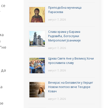
 се
Преподобна мученица
у
Параскева
август 7, 2026
Слава храма у Барама
ма
Радовића, богослужи
а
Митрополит Јоаникије
“не
август 7, 2026
е
Црква Свете Ане у Великој Хочи
прославила славу
 да
август 7, 2026
Вечерас на Белависти у Херцег
га
Новом поетско вече Теодоре
Ковач
август 7, 2026
ре