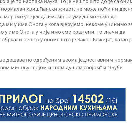
оја је то наопака наука. То је нешто што дође са они
ви нормалан хришћански живот, не може поћи ни десн
ак, морамо увијек да имамо на уму да можемо да
да ми у име Онога у кога вјерујемо, некоме учинимо з
о у име Онога у чије имо смо крштени, то значи да
побркали нешто у ономе што је Закон Божији”, казао ј
и све дешава по одређеним веома једноставним норма
 свом мишљу својом и свом душом својом” и “Љуби