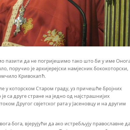
о пазити да не погријешимо тако што би у име Онога
ло, поручио је архијерејски намјесник бококоторски,
Момчило Кривокапћ.
ле у которском Старом граду, уз причешће бројних
 је са друге стране на једно од најстрашнијих
 током Другог свјетског рата у Јасеновцу и на другим
свога бога, вјерујући да ако истребљују православне д