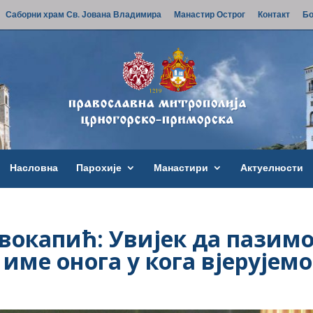
Саборни храм Св. Јована Владимира
Манастир Острог
Контакт
Бо
Насловна
Парохије
Манастири
Актуелности
окапић: Увијек да пазим
 име онога у кога вјерујемо