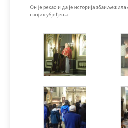
Он је рекао и да је историја збаиљежила
својих убјеђења.