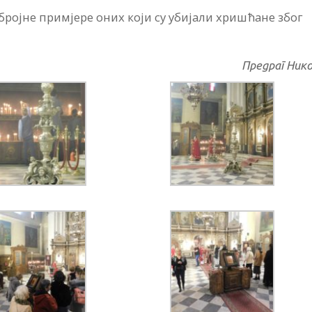
 бројне примјере оних који су убијали хришћане због
Предраг Ник