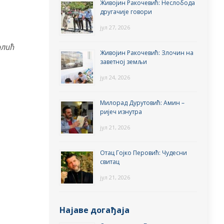
Живојин Ракочевић: Неслобода
другачије говори
јул 27, 2026
олић
Живојин Ракочевић: Злочин на
заветној земљи
јул 24, 2026
Милорад Дурутовић: Амин –
ријеч изнутра
јул 21, 2026
Отац Гојко Перовић: Чудесни
свитац
јул 21, 2026
Најаве догађаја