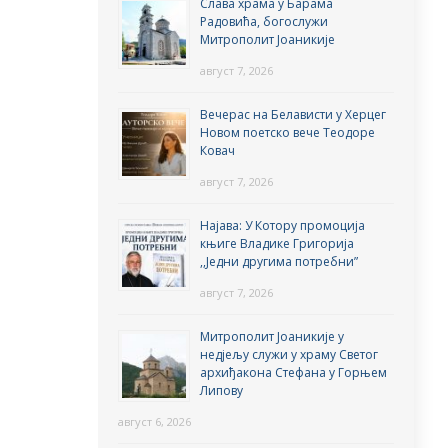
Слава храма у Барама
Радовића, богослужи
Митрополит Јоаникије
август 7, 2026
Вечерас на Белависти у Херцег
Новом поетско вече Теодоре
Ковач
август 7, 2026
Најава: У Котору промоција
књиге Владике Григорија
,,Једни другима потребни”
август 7, 2026
Митрополит Јоаникије у
недјељу служи у храму Светог
архиђакона Стефана у Горњем
Липову
август 6, 2026