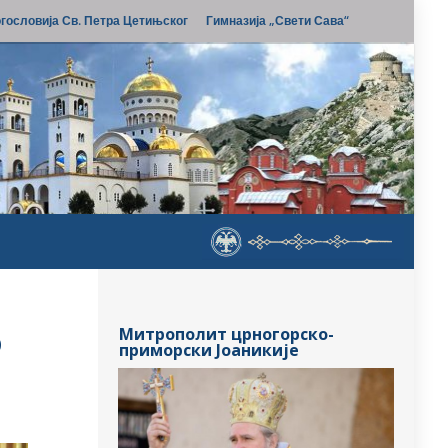
гословија Св. Петра Цетињског
Гимназија „Свети Сава“
о
Митрополит црногорско-
приморски Јоаникије