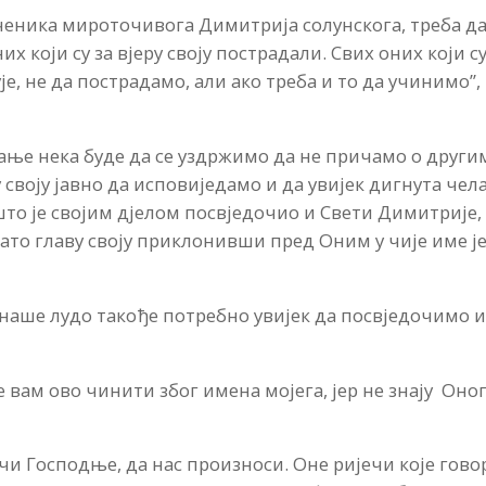
ченика мироточивога Димитрија солунскога, треба да
х који су за вјеру своју пострадали. Свих оних који с
ује, не да пострадамо, али ако треба и то да учинимо”,
адање нека буде да се уздржимо да не причамо о други
 своју јавно да исповиједамо и да увијек дигнута чел
о је својим дјелом посвједочио и Свети Димитрије, 
зато главу своју приклонивши пред Оним у чије име ј
 наше лудо такође потребно увијек да посвједочимо и
е вам ово чинити због имена мојега, јер не знају Оно
чи Господње, да нас произноси. Оне ријечи које гово