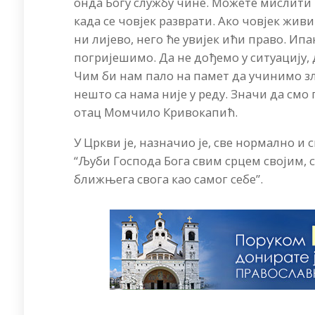
онда Богу службу чине. Можете мислити к
када се човјек разврати. Ако човјек жи
ни лијево, него ће увијек ићи право. Ип
погријешимо. Да не дођемо у ситуацију, 
Чим би нам пало на памет да учинимо зл
нешто са нама није у реду. Значи да смо 
отац Момчило Кривокапић.
У Цркви је, назначио је, све нормално 
“Љуби Господа Бога свим срцем својим,
ближњега свога као самог себе”.