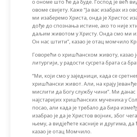
о ономе што ће да буде. Господ је већ 
овоме свијету. Каже “Ја вас изабрах из ово
ми изаберемо Христа, онда је Христос иза
дође до спознања истине, ако то није хт
даљим животом у Христу. Онда смо ми из
Он нас штити”, казао је отац момчило К
Говорећи о хришћанском животу, казао је 
литургији, у радости сусрета брата са б
“Ми, који смо у заједници, када се сретне
хришћански живот. Али, на крају Јеванђељ
мислити да Богу службу чини”. Ми данас
најстаријих хришћанских мученика у Сол
посао, али када је требало да бира изм
изабрао је да је Христов војник, због че
њему, а видјећете касније и другима, да
казао је отац Момчило.