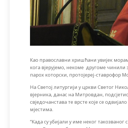
Као православни хришћани увијек морам
кога вјерујемо, некоме другоме чинили з
парох которски, протојереј-ставрофор 
На Светој литургији у цркви Светог Нико
вјерника, данас на Митровдан, подсјетио
свједочанстава те врсте које се одвијало
мјестима.
“Када су убијали у име неког такозваног 