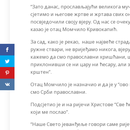
“Зато данас, прослављајући великога му
сјетимо и његове жртве и жртава свих они
посвједочили своју вјеру. Од нас се очек
казао је отац Момчило Кривокапић.
За сад, како је рекао, наше највеће стр
ружне ствари, не вријеђамо никога, вјеру
кажемо да смо православни хришћани, шт
приклонивши се ни цару ни ћесару, али 
крштен”.
Отац Момчило је назначио и да је у “ово
смо Срби православни.
Подсјетио је и на ријечи Христове “Све ћ
који ме послао”.
“Наше Свето јеванђеље говори саме рије