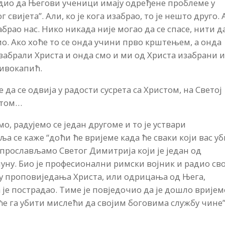
видио да Његови ученици имају одређене проблеме у
г свијета”. Али, ко је кога изабрао, то је нешто друго. 
брао нас. Нико никада није могао да се спасе, нити д
ио. Ако хоће то се онда учини прво крштењем, а онда
абрали Христа и онда смо и ми од Христа изабрани 
ривокапић.
да се одвија у радости сусрета са Христом, на Светој
ратом…
мо, радујемо се један другоме и то је уствари
а се каже “доћи ће вријеме када ће сваки који вас уб
 прослављамо Светог Димитрија који је један од
уну. Био је професионални римски војник и радио сво
еђу проповиједања Христа, или одрицања од Њега,
га је пострадао. Тиме је повједочио да је дошло вријем
 ће га убити мислећи да својим боговима службу чине”