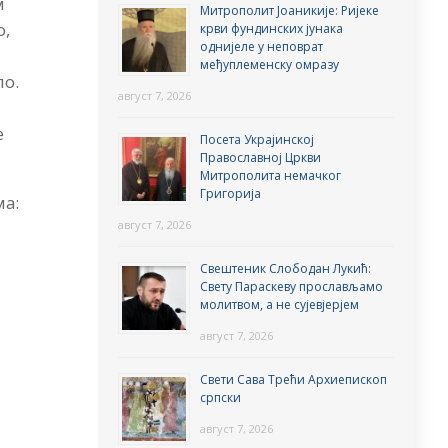
м
Митрополит Јоаникије: Ријеке
о,
крви фундинских јунака
однијеле у неповрат
међуплеменску омразу
ло.
август 7, 2026
е
Посета Украјинској
Православној Цркви
Митрополита немачког
Григорија
ма:
август 7, 2026
Свештеник Слободан Лукић:
Свету Параскеву прослављамо
молитвом, а не сујевјерјем
август 7, 2026
Свети Сава Трећи Архиепископ
српски
август 7, 2026