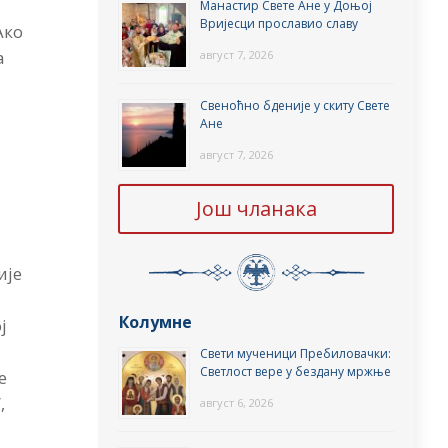
Манастир Свете Ане у Доњој
Вријесци прославио славу
Ако
а
август 7, 2026
Свеноћно бденије у скиту Свете
и
Ане
август 7, 2026
Још чланака
ије
Колумне
ј
Свети мученици Пребиловачки:
Светлост вере у бездану мржње
е
,
август 6, 2026