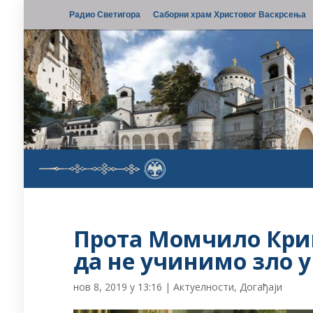
Радио Светигора
Саборни храм Христовог Васкрсења
Прота Момчило Крив
да не учинимо зло у
нов 8, 2019 у 13:16
|
Актуелности
,
Догађаји