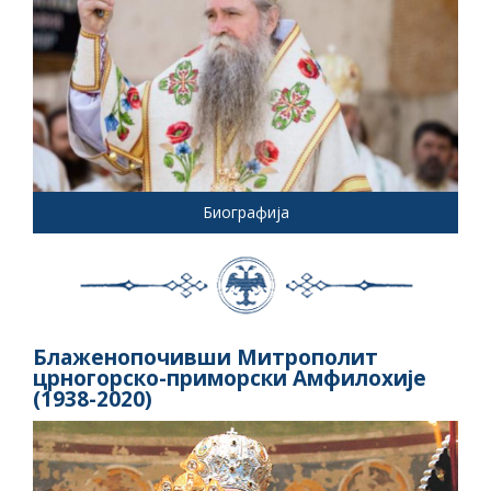
Биографија
Блаженопочивши Митрополит
црногорско-приморски Амфилохије
(1938-2020)