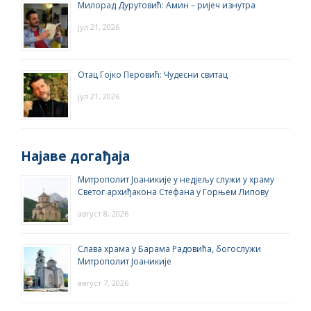
Милорад Дурутовић: Амин – ријеч изнутра
јул 21, 2026
Отац Гојко Перовић: Чудесни свитац
јул 21, 2026
Најаве догађаја
Митрополит Јоаникије у недјељу служи у храму
Светог архиђакона Стефана у Горњем Липову
август 8, 2026
Слава храма у Барама Радовића, богослужи
Митрополит Јоаникије
август 7, 2026