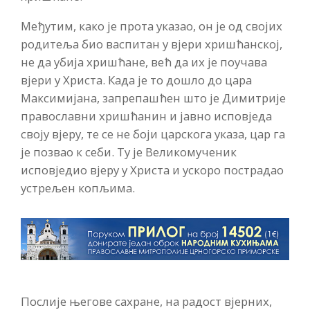
Међутим, како је прота указао, он је од својих
родитеља био васпитан у вјери хришћанској,
не да убија хришћане, већ да их је поучава
вјери у Христа. Када је то дошло до цара
Максимијана, запрепашћен што је Димитрије
православни хришћанин и јавно исповједа
своју вјеру, те се не боји царскога указа, цар га
је позвао к себи. Ту је Великомученик
исповједио вјеру у Христа и ускоро пострадао
устрељен копљима.
Послије његове сахране, на радост вјерних,