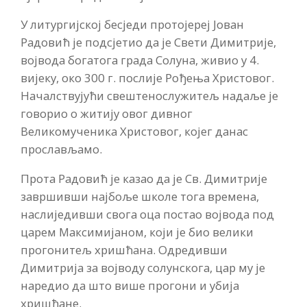
У литургијској бесједи протојереј Јован
Радовић је подсјетио да је Свети Димитрије,
војвода богатога града Солуна, живио у 4.
вијеку, око 300 г. послије Рођења Христовог.
Началствујући свештенослужитељ надаље је
говорио о житију овог дивног
Великомученика Христовог, којег данас
прослављамо.
Прота Радовић је казао да је Св. Димитрије
завршивши најбоље школе тога времена,
наслиједивши свога оца постао војвода под
царем Максимијаном, који је био велики
прогонитељ хришћана. Одредивши
Димитрија за војводу солунскога, цар му је
наредио да што више прогони и убија
хришћане.