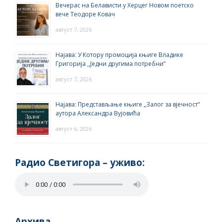
Вечерас на Белависти у Херцег Новом поетско
вече Теодоре Ковач
август 7, 2026
Најава: У Котору промоција књиге Владике
Григорија ,,Једни другима потребни”
август 7, 2026
Најава: Представљање књиге „Залог за вјечност“
аутора Александра Вујовића
август 6, 2026
Радио Светигора – yживо:
Архива