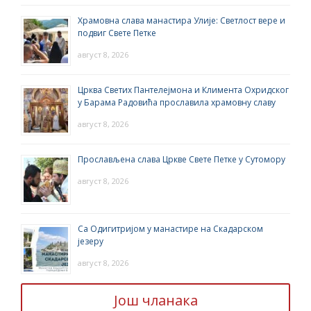
Храмовна слава манастира Улије: Светлост вере и
подвиг Свете Петке
август 8, 2026
Црква Светих Пантелејмона и Климента Охридског
у Барама Радовића прославила храмовну славу
август 8, 2026
Прослављена слава Цркве Свете Петке у Сутомору
август 8, 2026
Са Одигитријом у манастире на Скадарском
језеру
август 8, 2026
Још чланака