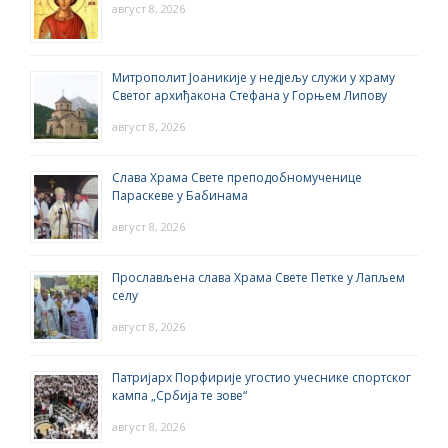
август 8, 2026
Митрополит Јоаникије у недјељу служи у храму
Светог архиђакона Стефана у Горњем Липову
август 8, 2026
Слава Храма Свете преподобномученице
Параскеве у Бабинама
август 8, 2026
Прослављена слава Храма Свете Петке у Лапљем
селу
август 8, 2026
Патријарх Порфирије угостио учеснике спортског
кампа „Србија те зове“
август 8, 2026