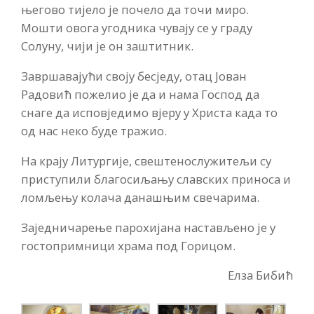
његово тијело је почело да точи миро.
Мошти овога угодника чувају се у граду
Солуну, чији је он заштитник.
Завршавајући своју бесједу, отац Јован
Радовић пожелио је да и нама Господ да
снаге да исповједимо вјеру у Христа када то
од нас неко буде тражио.
На крају Литургије, свештенослужитељи су
приступили благосиљању славских приноса и
ломљењу колача данашњим свечарима.
Заједничарење парохијана настављено је у
гостопримници храма под Горицом.
Елза Бибић