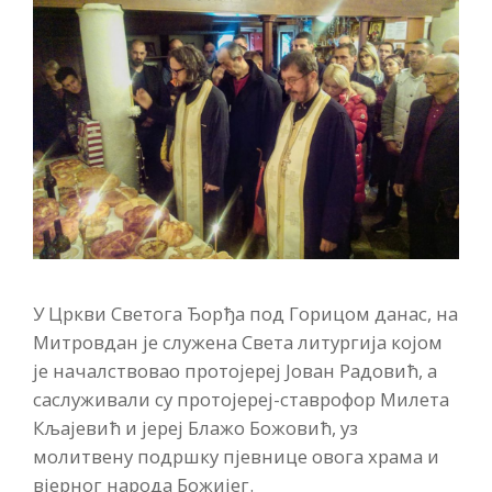
У Цркви Светога Ђорђа под Горицом данас, на
Митровдан је служена Света литургија којом
је началствовао протојереј Јован Радовић, а
саслуживали су протојереј-ставрофор Милета
Кљајевић и јереј Блажо Божовић, уз
молитвену подршку пјевнице овога храма и
вјерног народа Божијег.