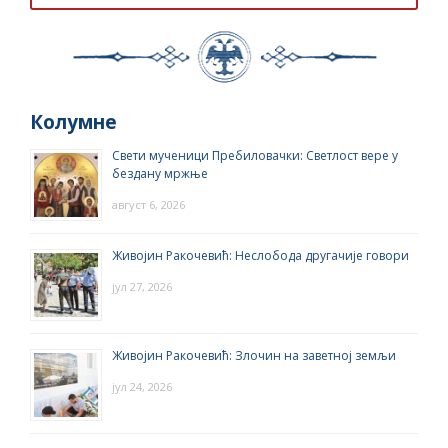
Колумне
Свети мученици Пребиловачки: Светлост вере у
бездану мржње
август 6, 2026
Живојин Ракочевић: Неслобода другачије говори
јул 27, 2026
Живојин Ракочевић: Злочин на заветној земљи
јул 24, 2026