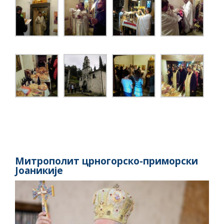
Митрополит црногорско-приморски
Јоаникије