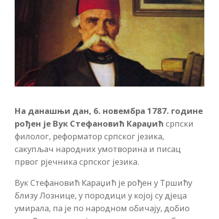
На данашњи дан,
6. новембра 1787. године
рођен је Вук Стефановић Караџић
српски
филолог, реформатор српског језика,
сакупљач народних умотворина и писац
првог рјечника српског језика.
Вук Стефановић Караџић је рођен у Тршићу
близу Лознице, у породици у којој су дјеца
умирала, па је по народном обичају, добио