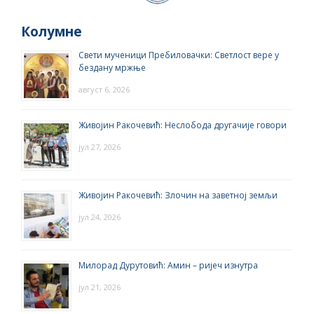
Колумне
Свети мученици Пребиловачки: Светлост вере у
бездану мржње
август 6, 2026
Живојин Ракочевић: Неслобода другачије говори
јул 27, 2026
Живојин Ракочевић: Злочин на заветној земљи
јул 24, 2026
Милорад Дурутовић: Амин – ријеч изнутра
јул 21, 2026