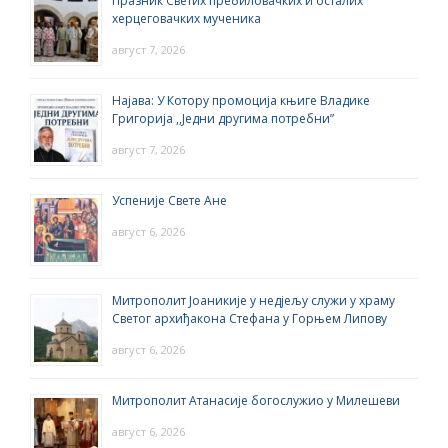
Празник Светих пребиловачких и осталих
херцеговачких мученика
август 7, 2026
Најава: У Котору промоција књиге Владике
Григорија ,,Једни другима потребни”
август 7, 2026
Успеније Свете Ане
август 6, 2026
Митрополит Јоаникије у недјељу служи у храму
Светог архиђакона Стефана у Горњем Липову
август 6, 2026
Митрополит Атанасије богослужио у Милешеви
август 6, 2026