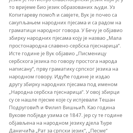
то вријеме био језик образованих људи. Уз
Копитареву помоћ и савјете, Вук је почео са
сакупљањем народних пјесама и са радом на
граматици народног говора. У Бечу је објавио
збирку народних пјесама коју је назвао „Мала
простонародна славено-сербска пјеснарица“.
Исте године је Вук објавио „Писменицу
сербскога језика по говору простога народа
написану“, прву граматику српског језика на
народном говору. Идуће године је издао
другу збирку народних пјесама под именом
„Народна сербска пјеснарица“. У овој збирци
су се нашле пјесме које су испјевали Тешан
Подруговић и Филип Вишњић. Као година
Вукове побједе узима се 1847. јер су те године
објављена на народном језику дјела Ђуре
Даничића „Рат за српски језик“, „Песме“