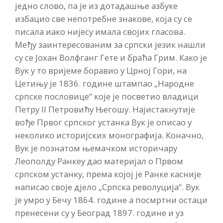
једно слово, па је из дотадашње азбуке
избацио све непотребне знакове, која су се
писала иако нијесу имала својих гласова.
Међу заинтересованим за српски језик нашли
су се Јохан Волфганг Гете и браћа Грим. Како је
Вук у то вријеме боравио у Црној Гори, на
Цетињу је 1836. године штампао „Народне
српске пословице“ које је посветио владици
Петру II Петровићу Његошу. Најистакнутије
вође Првог српског устанка Вук је описао у
неколико историјских монографија. Коначно,
Вук је познатом њемачком историчару
Леополду Ранкеу дао материјал о Првом
српском устанку, према којој је Ранке касније
написао своје дјело „Српска револуција“. Вук
је умро у Бечу 1864. године а посмртни остаци
пренесени су у Београд 1897. године и уз