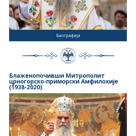
Биографија
Блаженопочивши Митрополит
црногорско-приморски Амфилохије
(1938-2020)