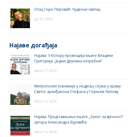
Отац Гојко Перовић: Чудесни свитац
јул 21, 2026
Најаве догађаја
Најава: У Котору промоција књиге Владике
Григорија ,,Једни другима потребни”
август 7, 2026
Митрополит Јоаникије у недјељу служи у храму
Светог архиђакона Стефана у Горњем Липову
август 6, 2026
Најава: Представљање књиге „Залог за вјечност“
аутора Александра Вујовића
август 6, 2026