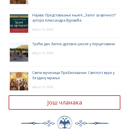
Најава: Представљање књиге „Залог за вјечност“
аутора Александра Вујовића
август 6, 2026
Трећи дан Љетне духовне школе у Херцеговини
август 6, 2026
Свети мученици Пребиловачки: Светлост вере у
бездану мржње
август 6, 2026
Још чланака