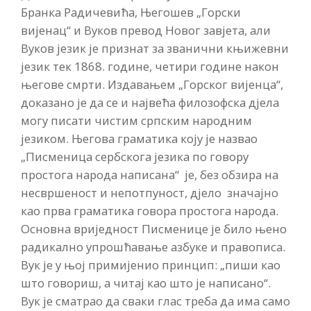
Бранка Радичевића, Његошев „Горски
вијенац“ и Вуков превод Новог завјета, али
Вуков језик је признат за званични књижевни
језик тек 1868. године, четири године након
његове смрти. Издавањем „Горског вијенца“,
доказано је да се и највећа филозофска дјела
могу писати чистим српским народним
језиком. Његова граматика коју је назвао
„Писменица сербскога језика по говору
простога народа написана“ је, без обзира на
несвршеност и непотпуност, дјело значајно
као прва граматика говора простога народа.
Основна вриједност Писменице је било њено
радикално упрошћавање азбуке и правописа.
Вук је у њој примијенио принцип: „пиши као
што говориш, а читај као што је написано“.
Вук је сматрао да сваки глас треба да има само