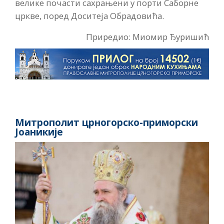
велике почасти сахрањени у порти Саборне
цркве, поред Доситеја Обрадовића.
Приредио: Миомир Ђуришић
Митрополит црногорско-приморски
Јоаникије