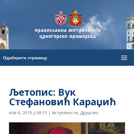
Љетопис: Вук
Стефановић Караџић
нов 6, 2019 у 08:13
|
Актуелности
,
Друштво