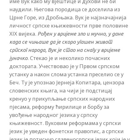
име Вук како му вјештице и духови не би
наудили. Његова породица се доселила из
Црне Горе, из Дробњака. Вук је најзначајнија
личност српске књижевности прве половине
XIX вијека.
Рођен у вријеме зло и мучно, у дане
када се чињаше да је скоро угашен живот
српског народа, Вук је стао на снагу у вријеме
. Стекао је и неколико почасних
јуначко
доктората. Учествовао је у Првом српском
устанку а након слома устанка преселио се у
Беч. Ту је упознао Јернеја Копитара, цензора
словенских књига, на чији је подстицај
кренуо у прикупљање српских народних
пјесама, реформу ћирилице и борбу за
увођење народног језика у српску
књижевност. Вуковим реформама у српски
језик је уведен фонетски правопис, а српски
језик је потиснуо славеносрпски језик који је у