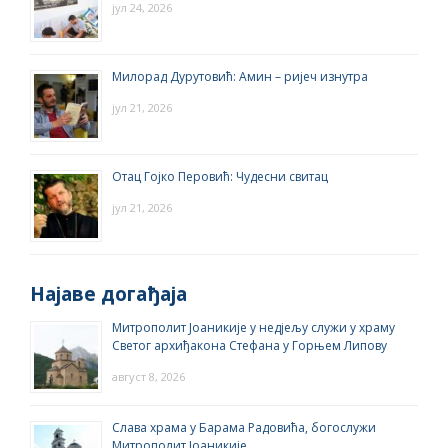
јул 24, 2026
Милорад Дурутовић: Амин – ријеч изнутра
јул 21, 2026
Отац Гојко Перовић: Чудесни свитац
јул 21, 2026
Најаве догађаја
Митрополит Јоаникије у недјељу служи у храму
Светог архиђакона Стефана у Горњем Липову
август 8, 2026
Слава храма у Барама Радовића, богослужи
Митрополит Јоаникије