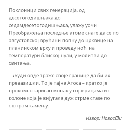
Поклоници свих генерација, од
десетогодишњака до
седамдесетогодишњака, улажу уочи
Преображења последње атоме снаге да се по
августовској врућини попну до црквице на
планинском врху и проведу ноћ, на
температури блиској нули, у молитви до
свитања.
– Људи овде траже своје границе да би их
превазишли. То је тајна Атоса – кратко је
прокоментарисао монах у гојзерицама из
колоне која је вијугала дуж стрме стазе по
оштром камењу.
Извор: Новости