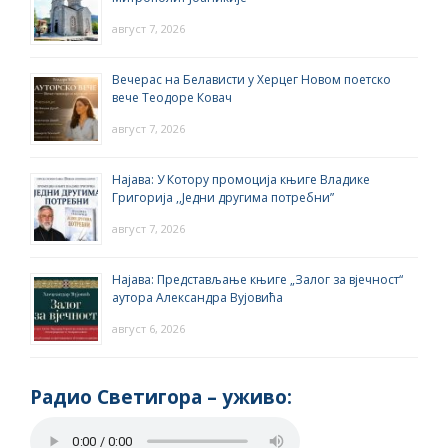
август 7, 2026
Вечерас на Белависти у Херцег Новом поетско
вече Теодоре Ковач
август 7, 2026
Најава: У Котору промоција књиге Владике
Григорија ,,Једни другима потребни”
август 7, 2026
Најава: Представљање књиге „Залог за вјечност“
аутора Александра Вујовића
август 6, 2026
Радио Светигора – yживо: