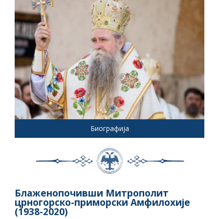
Биографија
Блаженопочивши Митрополит
црногорско-приморски Амфилохије
(1938-2020)