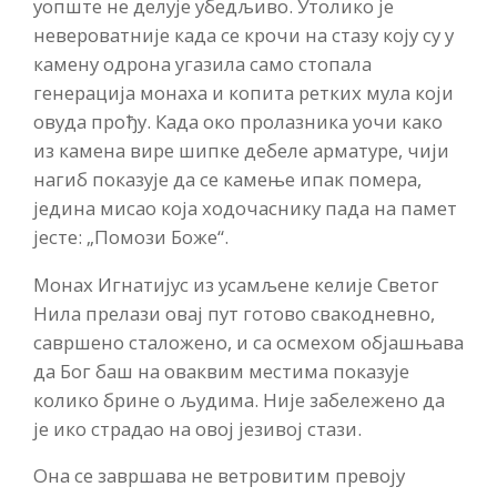
уопште не делује убедљиво. Утолико је
невероватније када се крочи на стазу коју су у
камену одрона угазила само стопала
генерација монаха и копита ретких мула који
овуда прођу. Када око пролазника уочи како
из камена вире шипке дебеле арматуре, чији
нагиб показује да се камење ипак помера,
једина мисао која ходочаснику пада на памет
јесте: „Помози Боже“.
Монах Игнатијус из усамљене келије Светог
Нила прелази овај пут готово свакодневно,
савршено сталожено, и са осмехом објашњава
да Бог баш на оваквим местима показује
колико брине о људима. Није забележено да
је ико страдао на овој језивој стази.
Она се завршава не ветровитим превоју