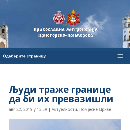
Људи траже границе
да би их превазишли
авг 22, 2019 у 13:59
|
Актуелности
,
Помјесне Цркве