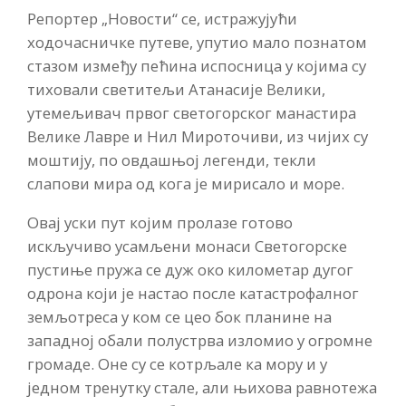
Репортер „Новости“ се, истражујући
ходочасничке путеве, упутио мало познатом
стазом између пећина испосница у којима су
тиховали светитељи Атанасије Велики,
утемељивач првог светогорског манастира
Велике Лавре и Нил Мироточиви, из чијих су
моштију, по овдашњој легенди, текли
слапови мира од кога је мирисало и море.
Овај уски пут којим пролазе готово
искључиво усамљени монаси Светогорске
пустиње пружа се дуж око километар дугог
одрона који је настао после катастрофалног
земљотреса у ком се цео бок планине на
западној обали полустрва изломио у огромне
громаде. Оне су се котрљале ка мору и у
једном тренутку стале, али њихова равнотежа