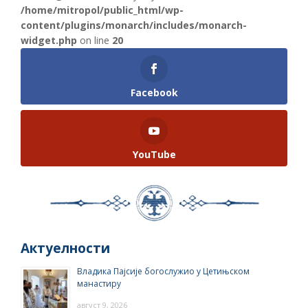
/home/mitropol/public_html/wp-
content/plugins/monarch/includes/monarch-
widget.php
on line
20
Facebook
YouTube
Актуелности
Владика Пајсије богослужио у Цетињском
манастиру
август 9, 2026