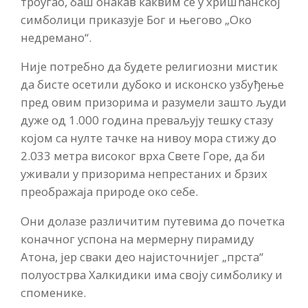
троугао, баш онакав каквим се у хришћанској
симболици приказује Бог и његово „Око
недремано“.
Није потребно да будете религиозни мистик
да бисте осетили дубоко и исконско узбуђење
пред овим призорима и разумели зашто људи
дуже од 1.000 година преваљују тешку стазу
којом са нулте тачке на нивоу мора стижу до
2.033 метра високог врха Свете Горе, да би
уживали у призорима непрестаних и брзих
преображаја природе око себе.
Они долазе различитим путевима до почетка
коначног успона на мермерну пирамиду
Атона, јер сваки део најисточнијег „прста“
полуострва Халкидики има своју симболику и
споменике.