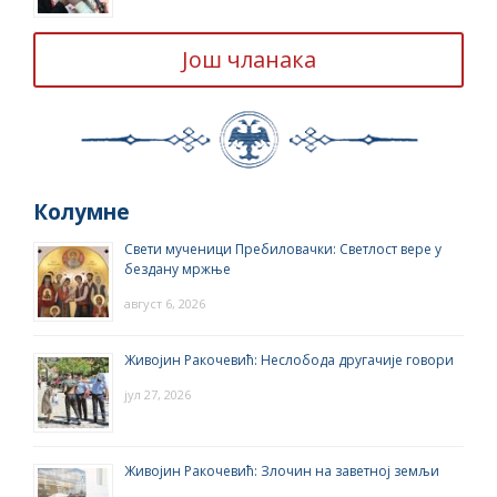
Још чланака
Колумне
Свети мученици Пребиловачки: Светлост вере у
бездану мржње
август 6, 2026
Живојин Ракочевић: Неслобода другачије говори
јул 27, 2026
Живојин Ракочевић: Злочин на заветној земљи