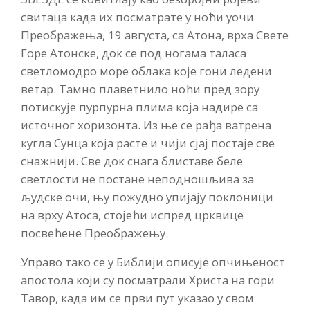
свитаца када их посматрате у ноћи уочи
Преображења, 19 августа, са Атона, врха Свете
Горе Атонске, док се под ногама таласа
светломодро море облака које гони ледени
ветар. Тамно плаветнило ноћи пред зору
потискује пурпурна плима која надире са
источног хоризонта. Из ње се рађа ватрена
кугла Сунца која расте и чији сјај постаје све
снажнији. Све док снага блиставе беле
светлости не постане неподношљива за
људске очи, њу пожудно упијају поклоници
на врху Атоса, стојећи испред црквице
посвећене Преображењу.
Управо тако се у Библији описује опчињеност
апостола који су посматрали Христа на гори
Тавор, када им се први пут указао у свом