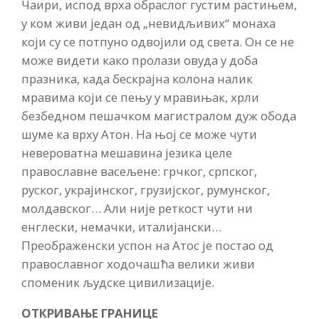
Чаири, испод врха обраслог густим растињем,
у ком живи један од „невидљивих“ монаха
који су се потпуно одвојили од света. Он се не
може видети како пролази овуда у доба
празника, када бескрајна колона налик
мравима који се пењу у мравињак, хрли
безбедном пешачком магистралом дуж обода
шуме ка врху Атон. На њој се може чути
невероватна мешавина језика целе
православне васељене: грчког, српског,
руског, украјинског, грузијског, румунског,
молдавског… Али није реткост чути ни
енглески, немачки, италијански…
Преображенски успон на Атос је постао од
православног ходочашћа велики живи
споменик људске цивилизације.
ОТКРИВАЊЕ ГРАНИЦЕ