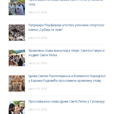
селу
август 8, 2026
Патријарх Порфирије угостио учеснике спортског
кампа „Србија те зове“
август 8, 2026
Храмовна слава манастира Улије: Светлост вере и
подвиг Свете Петке
август 8, 2026
Црква Светих Пантелејмона и Климента Охридског
у Барама Радовића прославила храмовну славу
август 8, 2026
Прослављена слава Цркве Свете Петке у Сутомору
август 8, 2026