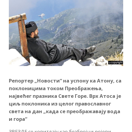
Репортер „Новости“ на успону ка Атону, са
поклоницима током Преображења,
највећег празника Свете Горе. Врх Атосa је
циљ поклоника из целог православног
света на дан „када се преображавају вода
и гора“
ЗВЕЗДЕ се ковитлају као безбројни ројеви