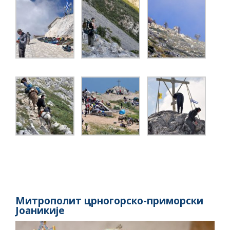
Митрополит црногорско-приморски
Јоаникије