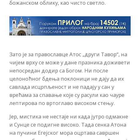
божанском облику, као чисто светло.
Зато је за православце Атос „други Тавор“, на
чијем врху се може у дане празника доживети
непосредан додир са Богом. Ни после
целоноћног бдења поклоници не дају да их
савлада исцрпљеност и не падају у сан у
врећама за спавање које су расули као чауре
лептирова по вртоглаво високом стењу.
Јер, мистика не нестаје ни када јутро одмакне
и Сунце се подигне високо. Тада сенка Атона
на пучини Егејског мора оцртава савршен