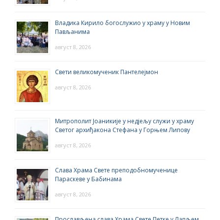
Владика Кирило богослужио у храму у Новим
Пављанима
август 8, 2026
Свети великомученик Пантелејмон
август 8, 2026
Митрополит Јоаникије у недјељу служи у храму
Светог архиђакона Стефана у Горњем Липову
август 8, 2026
Слава Храма Свете преподобномученице
Параскеве у Бабинама
август 8, 2026
Прослављена слава Храма Свете Петке у Лапљем