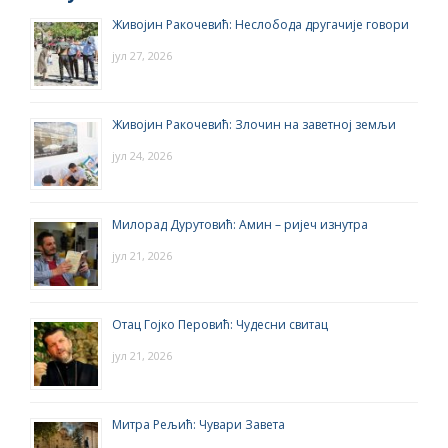
Живојин Ракочевић: Неслобода другачије говори
јул 27, 2026
Живојин Ракочевић: Злочин на заветној земљи
јул 24, 2026
Милорад Дурутовић: Амин – ријеч изнутра
јул 21, 2026
Отац Гојко Перовић: Чудесни свитац
јул 21, 2026
Митра Рељић: Чувари Завета