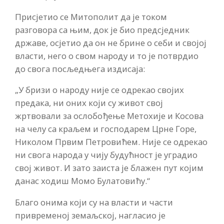
Присјетио се Митополит да је током
разговора са њим, док је био предсједник
државе, осјетио да он не брине о себи и својој
власти, него о свом народу и то је потврдио
до свога посљедњега издисаја:
„У бризи о народу није се одрекао својих
предака, ни оних који су живот свој
жртвовали за ослобођење Метохије и Косова
на челу са краљем и господарем Црне Горе,
Николом Првим Петровићем. Није се одрекао
ни свога народа у чију будућност је уградио
свој живот. И зато заиста је блажен пут којим
данас ходиш Момо Булатовићу.“
Благо онима који су на власти и части
привременој земаљској, нагласио је