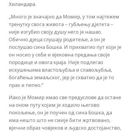
Хиландара.
„Много је значајно да Момир, у том најтежем
тренутку свога живота – губљењу дјетета –
није изгубио своју душу него је нашао.
Обично дјеца слушају родитеље, а он је
послушао сина Бошка. И прихватио пут који је
он носио у себи и вјековна предања своје
породице и овога краја. Није подлегао
искушењима властољубља и славољубља,
богаћења земаљског, јер је схватио да је то
прах и пепео.“
Иако је Момир имао све предуслове да остане
на оном путу којим је ходило његово
покољење, он је поучен од сина Бошка, да
има нешто што не смије бити жртвовано,
вјечни образ човјеков и људско достојанство,