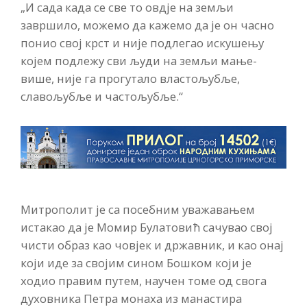
„И сада када се све то овдје на земљи
завршило, можемо да кажемо да је он часно
понио свој крст и није подлегао искушењу
којем подлежу сви људи на земљи мање-
више, није га прогутало властољубље,
славољубље и частољубље.“
Митрополит је са посебним уважавањем
истакао да је Момир Булатовић сачувао свој
чисти образ као човјек и државник, и као онај
који иде за својим сином Бошком који је
ходио правим путем, научен томе од свога
духовника Петра монаха из манастира