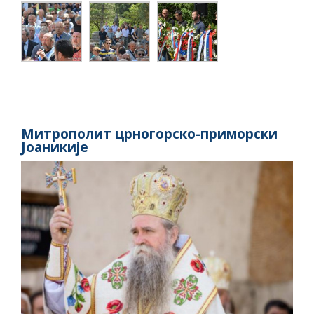
Митрополит црногорско-приморски
Јоаникије