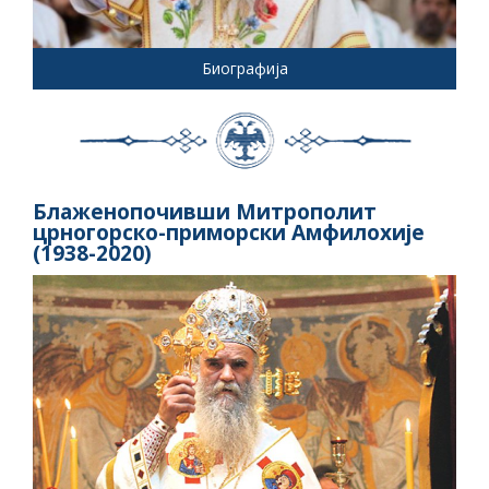
Биографија
Блаженопочивши Митрополит
црногорско-приморски Амфилохије
(1938-2020)