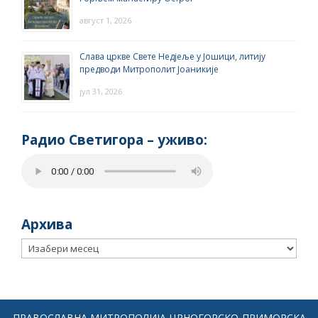
август 1, 2026
Слава цркве Свете Недјеље у Јошици, литију
предводи Митрополит Јоаникије
јул 31, 2026
Радио Светигора – yживо:
Архива
Архива
ПРАВОСЛАВНА МИТРОПОЛИЈА ЦРНОГОРСКО-ПРИМОРСКА