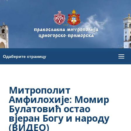
Митрополит
Амфилохије: Момир
Булатовић остао
вјеран Богу и народу
(ВИДЕО)