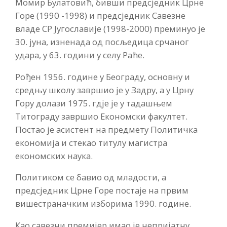
Момир Булатовић, бивши предсједник Црне
Горе (1990 -1998) и предсједник Савезне
владе СР Југославије (1998-2000) преминуо је
30. јуна, изненада од посљедица срчаног
удара, у 63. години у селу Раће.
Рођен 1956. године у Београду, основну и
средњу школу завршио је у Задру, а у Црну
Гору долази 1975. гдје је у тадашњем
Титограду завршио Економски факултет.
Постао је асистент на предмету Политичка
економија и стекао титулу магистра
економских наука.
Политиком се бавио од младости, а
предсједник Црне Горе постаје на првим
вишестраначким изборима 1990. године.
Као савезни премијер имао је непријатну