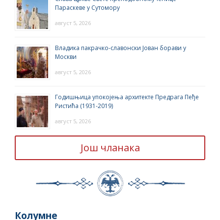
Параскеве у Сутомору
август 5, 2026
Владика пакрачко-славонски Јован борави у
Москви
август 5, 2026
Годишњица упокојења архитекте Предрага Пеђе
Ристића (1931-2019)
август 5, 2026
Још чланака
Колумне