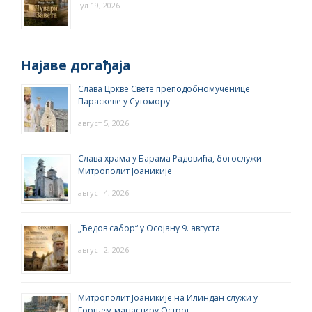
јул 19, 2026
Најаве догађаја
Слава Цркве Свете преподобномученице
Параскеве у Сутомору
август 5, 2026
Слава храма у Барама Радовића, богослужи
Митрополит Јоаникије
август 4, 2026
„Ђедов сабор“ у Осојану 9. августа
август 2, 2026
Митрополит Јоаникије на Илиндан служи у
Горњем манастиру Острог