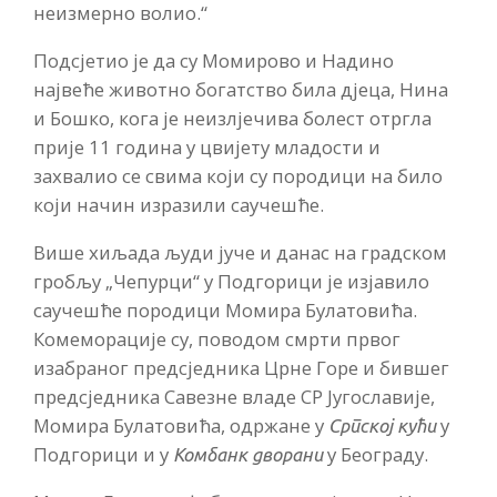
неизмерно волио.“
Подсјетио је да су Момирово и Надино
највеће животно богатство била дјеца, Нина
и Бошко, кога је неизлјечива болест отргла
прије 11 година у цвијету младости и
захвалио се свима који су породици на било
који начин изразили саучешће.
Више хиљада људи јуче и данас на градском
гробљу „Чепурци“ у Подгорици је изјавило
саучешће породици Момира Булатовића.
Комеморације су, поводом смрти првог
изабраног предсједника Црне Горе и бившег
предсједника Савезне владе СР Југославије,
Момира Булатовића, одржане у
у
Српској кући
Подгорици и у
у Београду.
Комбанк дворани