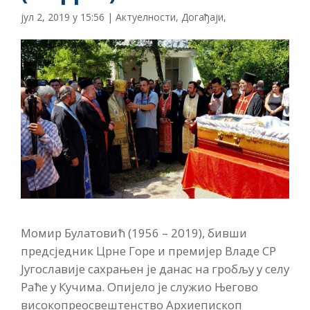
јул 2, 2019 у 15:56
|
Актуелности
,
Догађаји
,
Момир Булатовић (1956 – 2019), бивши
предсједник Црне Горе и премијер Владе СР
Југославије сахрањен је данас на гробљу у селу
Раће у Кучима. Опијело је служио Његово
високопреосвештенство Архиепископ