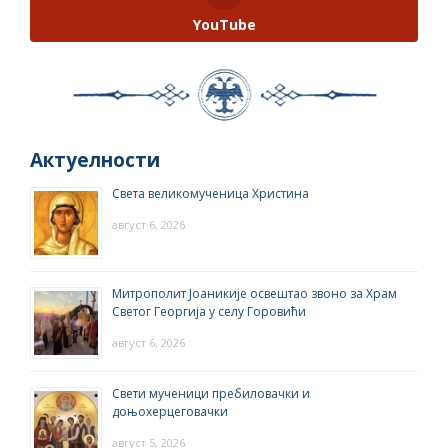
YouTube
Актуелности
Света великомученица Христина
август 6, 2026
Митрополит Јоаникије освештао звоно за Храм
Светог Георгија у селу Горовићи
август 6, 2026
Свети мученици пребиловачки и
доњохерцеговачки
август 5, 2026