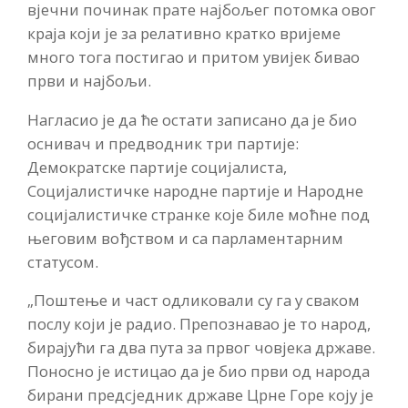
вјечни починак прате најбољег потомка овог
краја који је за релативно кратко вријеме
много тога постигао и притом увијек бивао
први и најбољи.
Нагласио је да ће остати записано да је био
оснивач и предводник три партије:
Демократске партије социјалиста,
Социјалистичке народне партије и Народне
социјалистичке странке које биле моћне под
његовим вођством и са парламентарним
статусом.
„Поштење и част одликовали су га у сваком
послу који је радио. Препознавао је то народ,
бирајући га два пута за првог човјека државе.
Поносно је истицао да је био први од народа
бирани предсједник државе Црне Горе коју је