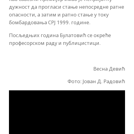
дужност да прогласи стање непосредне ратне
опасности, а затим и ратно стање у току
бомбардовања СРЈ 1999. године.
Посљедњих година Булатовић се окреће
професорском раду и публицистици.
Весна Девић
Фото: Јован Д. Радовић