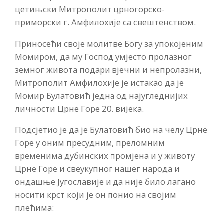
цетињски Митрополит црногорско-
приморски г. Амфилохије са свештенством.
Приносећи своје молитве Богу за упокојеним
Момиром, да му Господ умјесто пролазног
земног живота подари вјечни и непролазни,
Митрополит Амфилохије је истакао да је
Момир Булатовић једна од најугледнијих
личности Црне Горе 20. вијека.
Подсјетио је да је Булатовић био на челу Црне
Горе у оним пресудним, преломним
временима дубинских промјена и у животу
Црне Горе и свеукупног нашег народа и
ондашње Југославије и да није било лагано
носити крст који је он понио на својим
плећима: