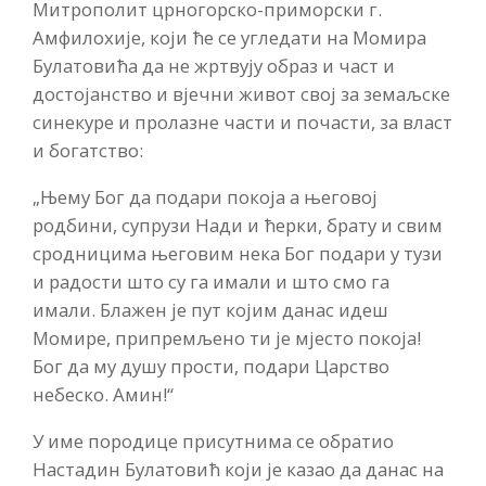
Митрополит црногорско-приморски г.
Амфилохије, који ће се угледати на Момира
Булатовића да не жртвују образ и част и
достојанство и вјечни живот свој за земаљске
синекуре и пролазне части и почасти, за власт
и богатство:
„Њему Бог да подари покоја а његовој
родбини, супрузи Нади и ћерки, брату и свим
сродницима његовим нека Бог подари у тузи
и радости што су га имали и што смо га
имали. Блажен је пут којим данас идеш
Момире, припремљено ти је мјесто покоја!
Бог да му душу прости, подари Царство
небеско. Амин!“
У име породице присутнима се обратио
Настадин Булатовић који је казао да данас на