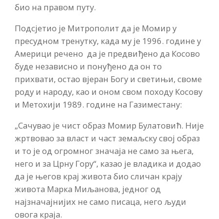
био на правом путу.
Подсјетио је Митрополит да је Момир у
пресудном тренутку, када му је 1996. године у
Америци речено да је предвиђено да Косово
буде независно и понуђено да он то
прихвати, остао вјеран Богу и светињи, своме
роду и народу, као и оном свом походу Косову
и Метохији 1989. године на Газиместану:
„Сачувао је чист образ Момир Булатовић. Није
жртвовао за власт и част земаљску свој образ
и то је од огромног значаја не само за њега,
него и за Црну Гору“, казао је владика и додао
да је његов крај живота био сличан крају
живота Марка Миљанова, једног од
најзначајнијих не само писаца, него људи
овога краја.