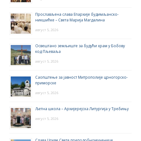
Прослављена слава Епархије будимљанско-
никшићке – Света Марија Магдалина
август 5, 2026
Освештано земљиште за будући храм у Бобову
код Пљеваља
август 5, 2026
Саопштење за јавност Митрополије црногорско-
приморске
август 5, 2026
Љетна школа – Архијерејска Литургија у Требињу
август 5, 2026
Слава Цркве Свете преподобномученице