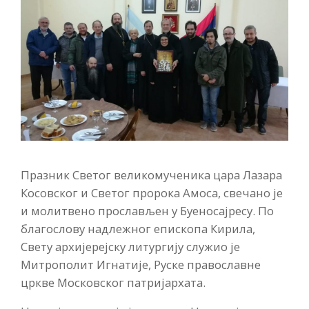
Празник Светог великомученика цара Лазара
Косовског и Светог пророка Амоса, свечано је
и молитвено прослављен у Буеносајресу. По
благослову надлежног епископа Кирила,
Свету архијерејску литургију служио је
Митрополит Игнатије, Руске православне
цркве Московског патријархата.