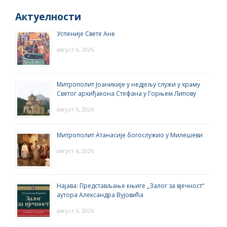
Актуелности
Успеније Свете Ане
август 6, 2026
Митрополит Јоаникије у недјељу служи у храму
Светог архиђакона Стефана у Горњем Липову
август 6, 2026
Митрополит Атанасије богослужио у Милешеви
август 6, 2026
Најава: Представљање књиге „Залог за вјечност“
аутора Александра Вујовића
август 6, 2026