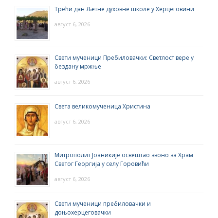
Трећи дан Љетне духовне школе у Херцеговини
август 6, 2026
Свети мученици Пребиловачки: Светлост вере у
бездану мржње
август 6, 2026
Света великомученица Христина
август 6, 2026
Митрополит Јоаникије освештао звоно за Храм
Светог Георгија у селу Горовићи
август 6, 2026
Свети мученици пребиловачки и
доњохерцеговачки