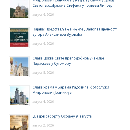
Митрополит Јоаникије у недјељу служи у храму
Светог архиђакона Стефана у Горњем Липову
август 6, 2026
Најава: Представљање књиге „Залог за вјечност“
аутора Александра Вујовића
август 6, 2026
Слава Цркве Свете преподобномученице
Параскеве у Сутомору
август 5, 2026
Слава храма у Барама Радовића, богослужи
Митрополит Јоаникије
август 4, 2026
„Ђедов сабор“ у Осојану 9. августа
август 2, 2026