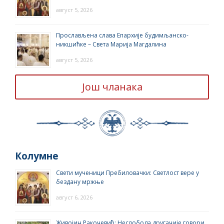
август 5, 2026
Прослављена слава Епархије будимљанско-
никшићке – Света Марија Магдалина
август 5, 2026
Још чланака
Колумне
Свети мученици Пребиловачки: Светлост вере у
бездану мржње
август 6, 2026
Живојин Ракочевић: Неслобода другачије говори