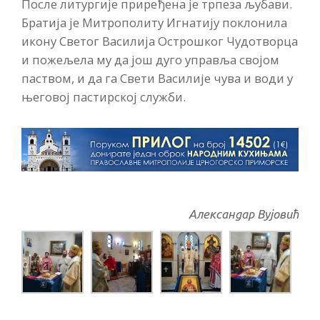
После литургије приређена је трпеза љубави.
Братија је Митрополиту Игнатију поклонила
икону Светог Василија Острошког Чудотворца
и пожељела му да још дуго управља својом
паством, и да га Свети Василије чува и води у
његовој пастирској служби.
Александар Вујовић