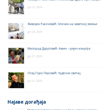
јул 27, 2026
Живојин Ракочевић: Злочин на заветној земљи
јул 24, 2026
Милорад Дурутовић: Амин – ријеч изнутра
јул 21, 2026
Отац Гојко Перовић: Чудесни свитац
јул 21, 2026
Најаве догађаја