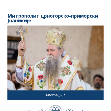
Митрополит црногорско-приморски
Јоаникије
Биографија