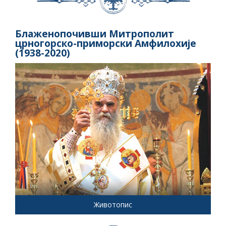
Блаженопочивши Митрополит
црногорско-приморски Амфилохије
(1938-2020)
Животопис