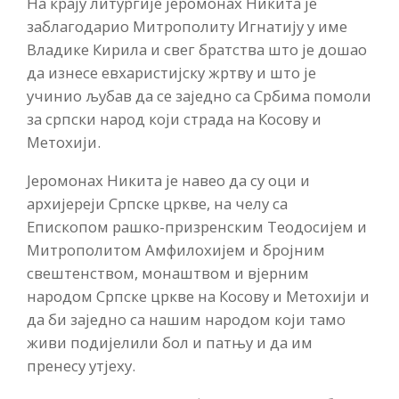
На крају литургије јеромонах Никита је
заблагодарио Митрополиту Игнатију у име
Владике Кирила и свег братства што је дошао
да изнесе евхаристијску жртву и што је
учинио љубав да се заједно са Србима помоли
за српски народ који страда на Косову и
Метохији.
Јеромонах Никита је навео да су оци и
архијереји Српске цркве, на челу са
Епископом рашко-призренским Теодосијем и
Митрополитом Амфилохијем и бројним
свештенством, монаштвом и вјерним
народом Српске цркве на Косову и Метохији и
да би заједно са нашим народом који тамо
живи подијелили бол и патњу и да им
пренесу утјеху.