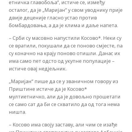
етничка главобоља“, истиче се, између
осталог, да је „Маријан“ у свом уводнику прије
двије деценије гласно устао против
бомбардовања, а да је клима и даље напета.
– Срби су масовно напустили Косово*. Неки су
се вратили, покушали да се поново смјесте, па
су коначно на крају поново отишли. Данас их
има само пет одсто од укупне популације –
истиче овај недјељник.
„Маријан“ пише да се у званичном говору из
Приштине истиче да је Косово*
мултиетничко, али да је довољно прошетати
се само сат да би се схватило да од тога нема
ништа.
– Косово има своју заставу, али чим се изађе