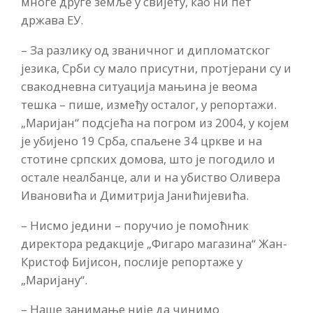
многе друге земље у свијету, као ни пет
држава ЕУ.
– За разлику од званичног и дипломатског
језика, Срби су мало присутни, протјерани су и
свакодневна ситуација мањина је веома
тешка – пише, између осталог, у репортажи.
„Маријан“ подсјећа на погром из 2004, у којем
је убијено 19 Срба, спаљене 34 цркве и на
стотине српских домова, што је погодило и
остале неалбанце, али и на убиство Оливера
Ивановића и Димитрија Јанићијевића.
– Нисмо једини – поручио је помоћник
директора редакције „Фигаро магазина“ Жан-
Кристоф Бијисон, послије репортаже у
„Маријану“.
– Наше занимање није да чинимо