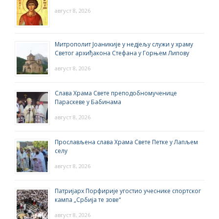
август 8, 2026
Митрополит Јоаникије у недјељу служи у храму
Светог архиђакона Стефана у Горњем Липову
август 8, 2026
Слава Храма Свете преподобномученице
Параскеве у Бабинама
август 8, 2026
Прослављена слава Храма Свете Петке у Лапљем
селу
август 8, 2026
Патријарх Порфирије угостио учеснике спортског
кампа „Србија те зове“
август 8, 2026