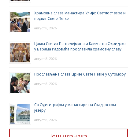
Храмовна слава манастира Улије: Светлост вере и
подвиг Свете Петке
август 8, 2026
Црква Светих Пантелејмона и Климента Охридског
у Барама Радовића прославила храмовну славу
август 8, 2026
Прослављена слава Цркве Свете Петке у Сутомору
август 8, 2026
Са Одигитријом у манастире на Скадарском
језеру
август 8, 2026
Још чланака