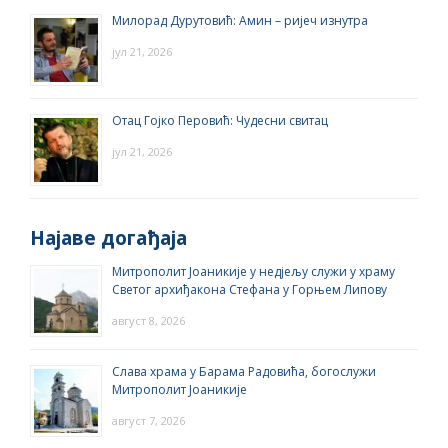
Милорад Дурутовић: Амин – ријеч изнутра
јул 21, 2026
Отац Гојко Перовић: Чудесни свитац
јул 21, 2026
Најаве догађаја
Митрополит Јоаникије у недјељу служи у храму
Светог архиђакона Стефана у Горњем Липову
август 8, 2026
Слава храма у Барама Радовића, богослужи
Митрополит Јоаникије
август 7, 2026