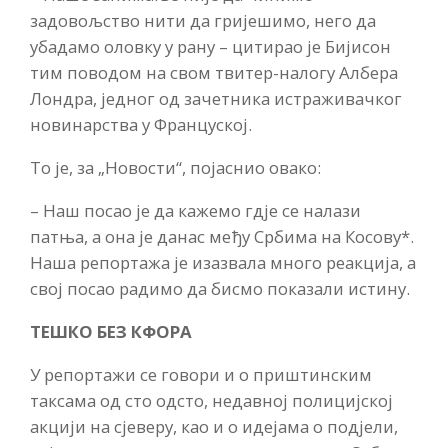
задовољство нити да гријешимо, него да
убадамо оловку у рану – цитирао је Бијисон
тим поводом на свом твитер-налогу Албера
Лондра, једног од зачетника истраживачког
новинарства у Француској.
То је, за „Новости“, појаснио овако:
– Наш посао је да кажемо гдје се налази
патња, а она је данас међу Србима на Косову*.
Наша репортажа је изазвала много реакција, а
свој посао радимо да бисмо показали истину.
ТЕШКО БЕЗ КФОРА
У репортажи се говори и о приштинским
таксама од сто одсто, недавној полицијској
акцији на сјеверу, као и о идејама о подјели,