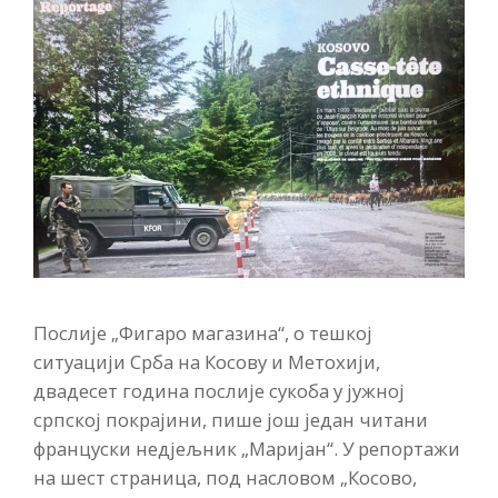
Послије „Фигаро магазина“, о тешкој
ситуацији Срба на Косову и Метохији,
двадесет година послије сукоба у јужној
српској покрајини, пише још један читани
француски недјељник „Маријан“. У репортажи
на шест страница, под насловом „Косово,