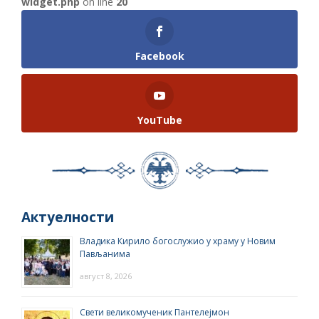
widget.php
on line
20
Facebook
YouTube
Актуелности
Владика Кирило богослужио у храму у Новим
Пављанима
август 8, 2026
Свети великомученик Пантелејмон