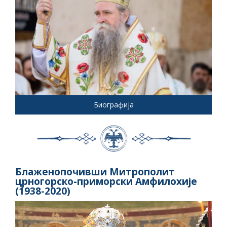
Биографија
Блаженопочивши Митрополит
црногорско-приморски Амфилохије
(1938-2020)