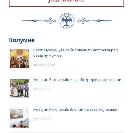
Колумне
Свети мученици Пребиловачки: Светлост вере у
бездану мржње
август 6, 2026
Живојин Ракочевић: Неслобода другачије говори
јул 27, 2026
Живојин Ракочевић: Злочин на заветној земљи
јул 24, 2026