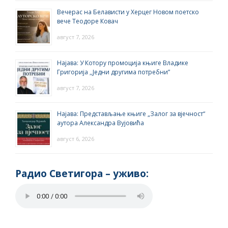
Вечерас на Белависти у Херцег Новом поетско
вече Теодоре Ковач
август 7, 2026
Најава: У Котору промоција књиге Владике
Григорија ,,Једни другима потребни”
август 7, 2026
Најава: Представљање књиге „Залог за вјечност“
аутора Александра Вујовића
август 6, 2026
Радио Светигора – yживо: