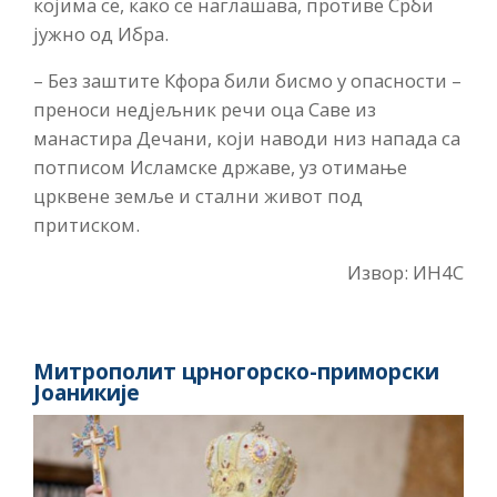
којима се, како се наглашава, противе Срби
јужно од Ибра.
– Без заштите Кфора били бисмо у опасности –
преноси недјељник речи оца Саве из
манастира Дечани, који наводи низ напада са
потписом Исламске државе, уз отимање
црквене земље и стални живот под
притиском.
Извор: ИН4С
Митрополит црногорско-приморски
Јоаникије