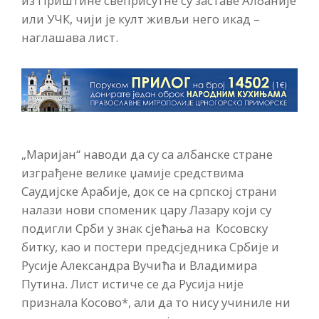
из Приштине свеприсутне су заставе Албаније
или УЧК, чији је култ живљи него икад –
наглашава лист.
„Маријан“ наводи да су са албанске стране
изграђене велике џамије средствима
Саудијске Арабије, док се на српској страни
налази нови споменик цару Лазару који су
подигли Срби у знак сјећања на Косовску
битку, као и постери предсједника Србије и
Русије Александра Вучића и Владимира
Путина. Лист истиче се да Русија није
признала Косово*, али да то нису учиниле ни