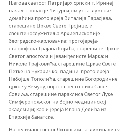
Његова светост Патријарх српски г. Иринеј
началствовао је Литургијом уз саслужење
домаћина протојереја Виталија Тарасјева,
старешине Цркве Свете Тројице, и
свештенослужитеља Архиепископије
београдско-карловачке: протојереја-
ставрофора Трајана Којића, старешине Цркве
Светог апостола и јеванђелисте Марка; и
Николе Трајковића, старешине Цркве Свете
Петке на Чукаричкој падини; протојереја
Небојше Тополића, старешине Богородичне
цркве у Земуну; војног свештеника Саше
Совиља, старешине параклиса Светог Луке
Симферопољског на Војно медицинској
академији; kао и јереја Ивана Делића из
Епархије банатске.
На величанственој Литургији саслуживали су