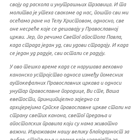
своју од раскола и унутрашњих трзавица. И та
молитва је утеха свакоме од нас, пошто сви ми
осећамо ране на Телу Христовом, односно, све
оне несреће које се дешавају у Православној
цркви. Јер, по речима Светог апостола Павла,
када страда један уд, сви удови страдају. И када
се један уд радује, сви остали се радују.
У ово тешко време када се нарушава вековно
канонско устројство односа између помесних
аутокефалних Православних цркава и односи
унутар православне породице, Ви сте, Ваша
еветости, принципијелно заједно са
архијерејима Српске православне цркве стали на
страну светих канона, светог предања и
апостолских правила који су нама животно
важни. Изражавам нашу велику благодарност за
љубав, стрпљење и време које издвајате за