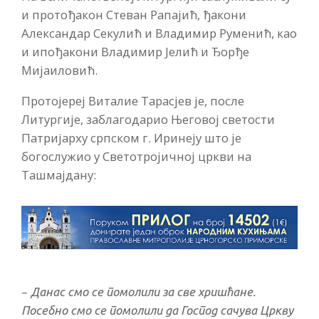
и протођакон Стеван Рапајић, ђакони
Александар Секулић и Владимир Руменић, као
и ипођакони Владимир Јелић и Ђорђе
Мијаиловић.
Протојереј Виталие Тарасјев је, после
Литургије, заблагодарио Његовој светости
Патријарху српском г. Иринеју што је
богослужио у Светотројичној цркви на
Ташмајдану:
–
Данас смо се помолили за све хришћане.
Посебно смо се помолили да Господ сачува Цркву