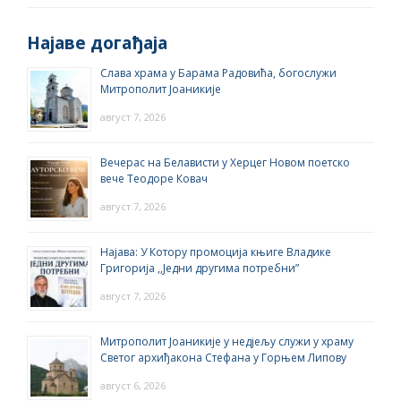
Најаве догађаја
Слава храма у Барама Радовића, богослужи
Митрополит Јоаникије
август 7, 2026
Вечерас на Белависти у Херцег Новом поетско
вече Теодоре Ковач
август 7, 2026
Најава: У Котору промоција књиге Владике
Григорија ,,Једни другима потребни”
август 7, 2026
Митрополит Јоаникије у недјељу служи у храму
Светог архиђакона Стефана у Горњем Липову
август 6, 2026