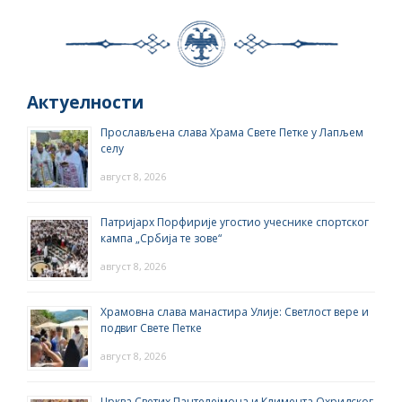
Актуелности
Прослављена слава Храма Свете Петке у Лапљем
селу
август 8, 2026
Патријарх Порфирије угостио учеснике спортског
кампа „Србија те зове“
август 8, 2026
Храмовна слава манастира Улије: Светлост вере и
подвиг Свете Петке
август 8, 2026
Црква Светих Пантелејмона и Климента Охридског