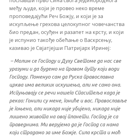
пославши прво Сина свога Јединороднога
међу људе, који је провео неко време
проповедајући Реч Божју, и који је за
искупљење грехова целокупног човечанства
био предан, осуђен и разапет на крсту, и који
је испунио такође обећање о Васкрсењу,
казивао је Свјатјејши Патријарх Иринеј:
– Молим се Господу и Духу Светоме да нас све
уразуми и да будемо на правом путу који води
Господу. Поменуо сам да Руска православна
црква има великих искушења, али не само она.
Испуњавају се речи нашега Спаситеља када је
рекао: Гонили су мене, гониће и вас. Православље
је гоњено, али никада није убијено, никада није
лишено живота на овој планети. Господ је са
праведнима. Ми верујемо да је Господ са нама
који страдамо за име Божје. Сила крста и моћ