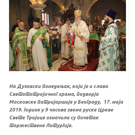
На Духовски понедељак, који је и слава
Светототројичног храма, подворја
Московске патријаршије у Београду, 17. маја
2019. године у 9 часова звона руске Цркве
Свете Тројице означила су почетак
торжествене Литургије.