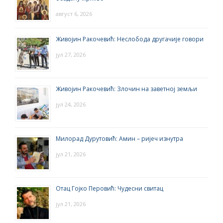
август 6, 2026
Живојин Ракочевић: Неслобода другачије говори
јул 27, 2026
Живојин Ракочевић: Злочин на заветној земљи
јул 24, 2026
Милорад Дурутовић: Амин – ријеч изнутра
јул 21, 2026
Отац Гојко Перовић: Чудесни свитац
јул 21, 2026