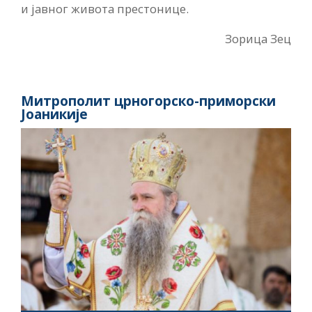
и јавног живота престонице.
Зорица Зец
Митрополит црногорско-приморски
Јоаникије