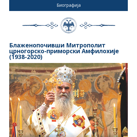
Биографија
Блаженопочивши Митрополит
црногорско-приморски Амфилохије
(1938-2020)