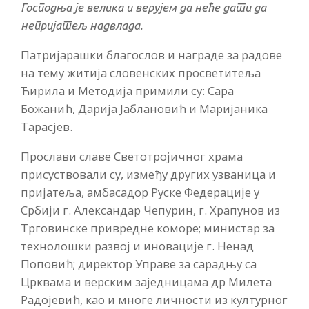
Господња је велика и верујем да неће дати да
непријатељ надвлада.
Патријарашки благослов и награде за радове
на тему житија словенских просветитеља
Ћирила и Методија примили су: Сара
Божанић, Дарија Јаблановић и Маријаника
Тарасјев.
Прослави славе Светотројичног храма
присуствовали су, између других узваница и
пријатеља, амбасадор Руске Федерације у
Србији г. Александар Чепурин, г. Храпунов из
Трговинске привредне коморе; министар за
технолошки развој и иновације г. Ненад
Поповић; директор Управе за сарадњу са
Црквама и верским заједницама др Милета
Радојевић, као и многе личности из културног