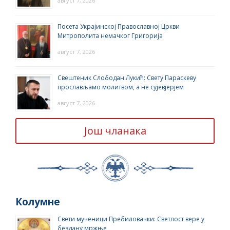
август 7, 2026
Посета Украјинској Православној Цркви
Митрополита немачког Григорија
август 7, 2026
Свештеник Слободан Лукић: Свету Параскеву
прослављамо молитвом, а не сујевјерјем
август 7, 2026
Још чланака
Колумне
Свети мученици Пребиловачки: Светлост вере у
бездану мржње