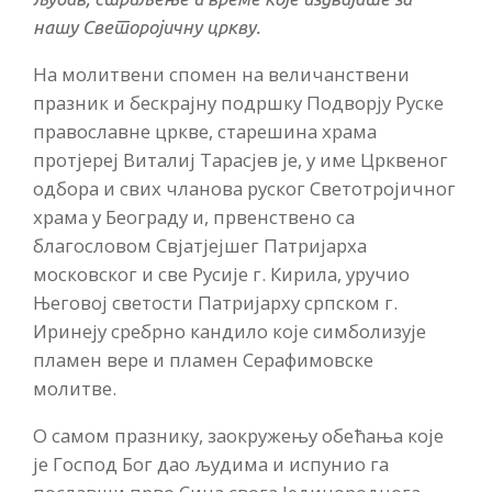
нашу Светоројичну цркву.
На молитвени спомен на величанствени
празник и бескрајну подршку Подворју Руске
православне цркве, старешина храма
протјереј Виталиј Тарасјев је, у име Црквеног
одбора и свих чланова руског Светотројичног
храма у Београду и, првенствено са
благословом Свјатјејшег Патријарха
московског и све Русије г. Кирила, уручио
Његовој светости Патријарху српском г.
Иринеју сребрно кандило које симболизује
пламен вере и пламен Серафимовске
молитве.
О самом празнику, заокружењу обећања које
је Господ Бог дао људима и испунио га