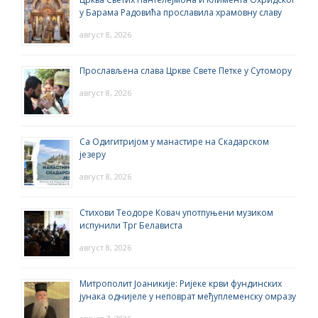
у Барама Радовића прославила храмовну славу
август 8, 2026
Прослављена слава Цркве Свете Петке у Сутомору
август 8, 2026
Са Одигитријом у манастире на Скадарском
језеру
август 8, 2026
Стихови Теодоре Ковач употпуњени музиком
испунили Трг Белависта
август 8, 2026
Митрополит Јоаникије: Ријеке крви фундинских
јунака однијеле у неповрат међуплеменску омразу