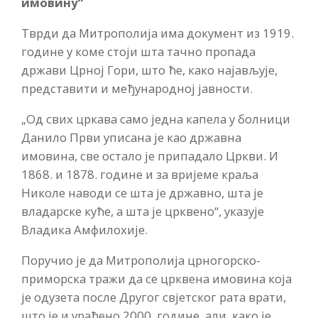
имовину“
Тврди да Митрополија има документ из 1919.
године у коме стоји шта тачно пропада
држави Црној Гори, што ће, како најављује,
представити и међународној јавности.
„Од свих цркава само једна капела у болници
Данило Први уписана је као државна
имовина, све остало је припадало Цркви. И
1868. и 1878. године и за вријеме краља
Николе наводи се шта је државно, шта је
владарске куће, а шта је црквено“, указује
Владика Амфилохије.
Поручио је да Митрополија црногорско-
приморска тражи да се црквена имовина која
је одузета после Другог свјетског рата врати,
што је и урађено 2000. године, али, како је