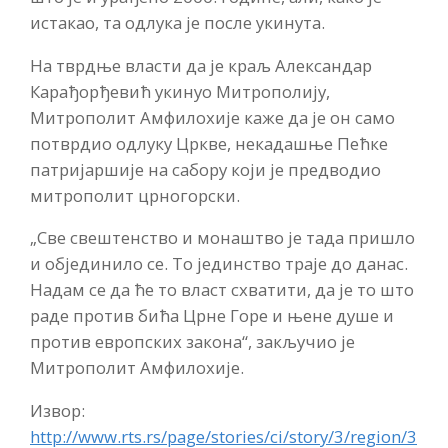
истакао, та одлука је после укинута.
На тврдње власти да је краљ Александар
Карађорђевић укинуо Митрополију,
Митрополит Амфилохије каже да је он само
потврдио одлуку Цркве, некадашње Пећке
патријаршије на сабору који је предводио
митрополит црногорски.
„Све свештенство и монаштво је тада пришло
и објединило се. То јединство траје до данас.
Надам се да ће то власт схватити, да је то што
раде против бића Црне Горе и њене душе и
против европских закона“, закључио је
Митрополит Амфилохије.
Извор:
http://www.rts.rs/page/stories/ci/story/3/region/3