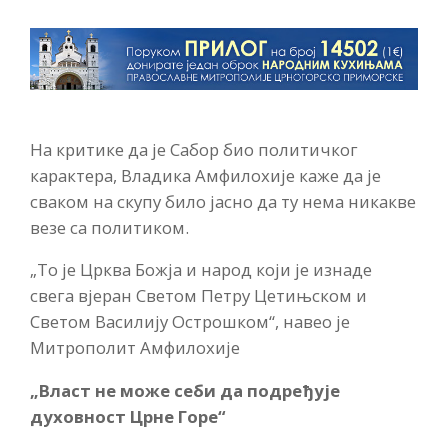
На критике да је Сабор био политичког
карактера, Владика Амфилохије каже да је
сваком на скупу било јасно да ту нема никакве
везе са политиком.
„То је Црква Божја и народ који је изнаде
свега вјеран Светом Петру Цетињском и
Светом Василију Острошком“, навео је
Митрополит Амфилохије
„Власт не може себи да подређује
духовност Црне Горе“