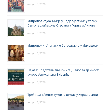
август 6, 2026
Митрополит Јоаникије у недјељу служи у храму
Светог архиђакона Стефана у Горњем Липову
август 6, 2026
Митрополит Атанасије богослужио у Милешеви
август 6, 2026
Најава: Представљање књиге „Залог за вјечност“
аутора Александра Вујовића
август 6, 2026
Трећи дан Љетне духовне школе у Херцеговини
август 6, 2026