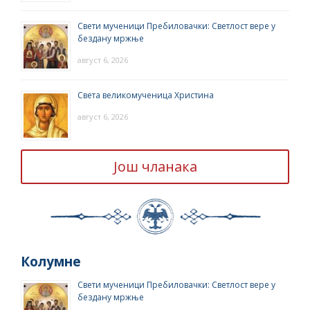
Свети мученици Пребиловачки: Светлост вере у
бездану мржње
август 6, 2026
Света великомученица Христина
август 6, 2026
Још чланака
Колумне
Свети мученици Пребиловачки: Светлост вере у
бездану мржње