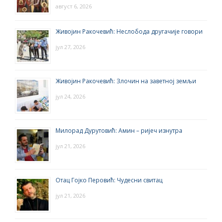
август 6, 2026
Живојин Ракочевић: Неслобода другачије говори
јул 27, 2026
Живојин Ракочевић: Злочин на заветној земљи
јул 24, 2026
Милорад Дурутовић: Амин – ријеч изнутра
јул 21, 2026
Отац Гојко Перовић: Чудесни свитац
јул 21, 2026