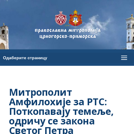
Митрополит
Амфилохије за РТС:
Поткопавају темеље,
одричу се закона
Светог Петра