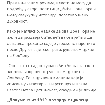
Према његовим речима, власти не могу да
подређују својој политици „биће Црне Горе и
њену свеукупну историју“, поготово њену
духовност.
Како је нагласио, нада се да ова Црна Гора не
жели да раздваја биће, већ да се враћа и да
обнавља предање које је угрожено нарочито
после Другог свјетског рата, рушењем цркве
на Ловћену.
„Ово што се сад покушава био би наставак тог
злочина извршеног рушењем цркве на
Ловћену. То је црквена имовина која је
уписана у катастар – језерски врх и црква
Светог Петра Цетињског“, указује Амфилохије.
„Документ из 1919. потврђује црквену