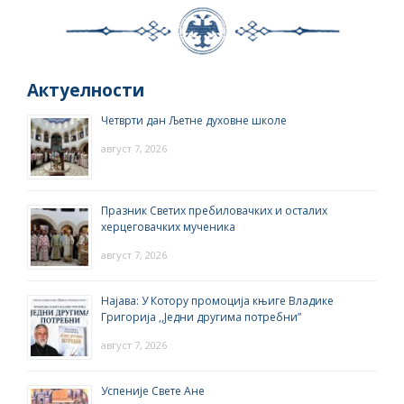
Актуелности
Четврти дан Љетне духовне школе
август 7, 2026
Празник Светих пребиловачких и осталих
херцеговачких мученика
август 7, 2026
Најава: У Котору промоција књиге Владике
Григорија ,,Једни другима потребни”
август 7, 2026
Успеније Свете Ане