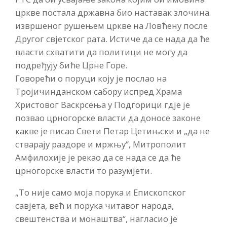
цркве постала државна био наставак злочина
извршеног рушењем цркве на Ловћену после
Другог свјетског рата. Истиче да се нада да ће
власти схватити да политици не могу да
подређују биће Црне Горе.
Говoрећи о поруци коју је послао на
Тројичинданском сабору испред Храма
Христовог Васкрсења у Подгорици гдје је
позвао црногорске власти да доносе законе
какве је писао Свети Петар Цетињски и „да не
стварају раздоре и мржњу“, Митрополит
Амфилохије је рекаo да се нада се да ће
црногорске власти то разумјети.
„То није само моја порука и Епископског
савјета, већ и порука читавог народа,
свештенства и монаштва“, нагласио је