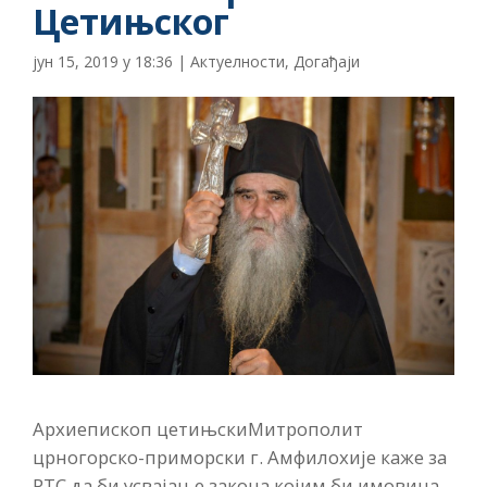
Цетињског
јун 15, 2019 у 18:36
|
Актуелности
,
Догађаји
Архиепископ цетињскиМитрополит
црногорско-приморски г. Амфилохије каже за
РТС да би усвајање закона којим би имовина