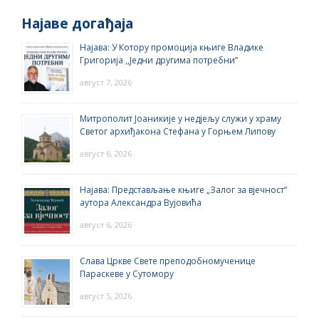
Најаве догађаја
Најава: У Котору промоција књиге Владике
Григорија ,,Једни другима потребни”
август 7, 2026
Митрополит Јоаникије у недјељу служи у храму
Светог архиђакона Стефана у Горњем Липову
август 6, 2026
Најава: Представљање књиге „Залог за вјечност“
аутора Александра Вујовића
август 6, 2026
Слава Цркве Свете преподобномученице
Параскеве у Сутомору
август 5, 2026