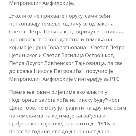
Митрополит Амфилохије.
„Уколико не прихвате поруку, сами себи
поткопавају темеље, одричу се од закона
Светог Петра Цетињског, одричу се оснивача
црногорског законодавства и темеља на
којима је Црна Гора заснована – Светог Петра
Цетињског и Светог Василија Острошког,
Петра Другог Ловћенског Тајновидца, па све
до краља Николе Петровића“, поручио је
Митрополит Амфилохије у интервјуу за РТС.
Према његовим ријечима акo власти у
Подгорици заиста хоће истинску будућност
Црне Горе, не могу је градити на другим, осим
на темељима на којима је саграђена и
грађена кроз вјекове, нарочито до 1918. и
после те године, све до данашњег дана.