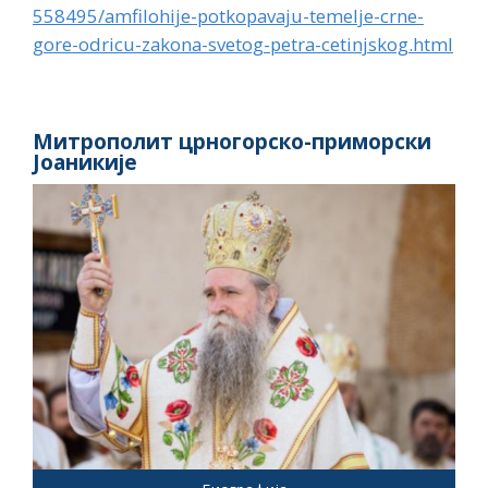
558495/amfilohije-potkopavaju-temelje-crne-
gore-odricu-zakona-svetog-petra-cetinjskog.html
Митрополит црногорско-приморски
Јоаникије