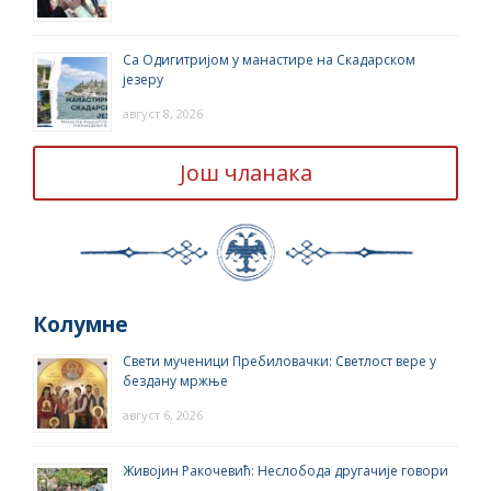
Са Одигитријом у манастире на Скадарском
језеру
август 8, 2026
Још чланака
Колумне
Свети мученици Пребиловачки: Светлост вере у
бездану мржње
август 6, 2026
Живојин Ракочевић: Неслобода другачије говори