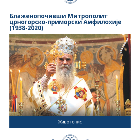
Блаженопочивши Митрополит
црногорско-приморски Амфилохије
(1938-2020)
Животопис