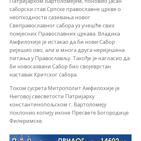
Патријархом Вартоломејем, поновио јасан
саборски став Српске православне цркве о
неопходности сазивања новог
Свеправославног сабора уз учешће свих
помјесних Православних цркава. Владика
Амфилохије је истакао да би нови Сабор
ријешио ово, али и многа друга неријешена
питања у Православљу. Такође је нагласио да
би новосазвани Сабор био својеврстан
наставак Критског сабора.
Током сусрета Митрополит Амфилохије је
Његовој свесветости Патријарху
константинопољском г. Вартоломеју
поклонио копију иконе Пресвете Богородице
Филеримске.