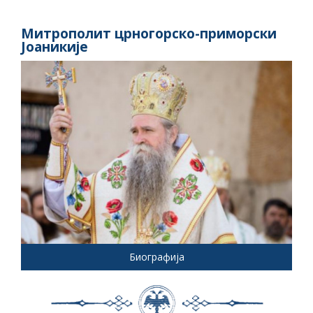
Митрополит црногорско-приморски
Јоаникије
Биографија