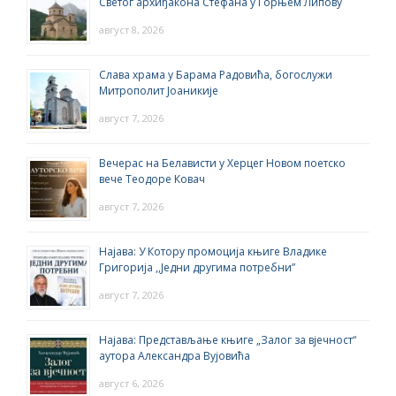
Светог архиђакона Стефана у Горњем Липову
август 8, 2026
Слава храма у Барама Радовића, богослужи
Митрополит Јоаникије
август 7, 2026
Вечерас на Белависти у Херцег Новом поетско
вече Теодоре Ковач
август 7, 2026
Најава: У Котору промоција књиге Владике
Григорија ,,Једни другима потребни”
август 7, 2026
Најава: Представљање књиге „Залог за вјечност“
аутора Александра Вујовића
август 6, 2026