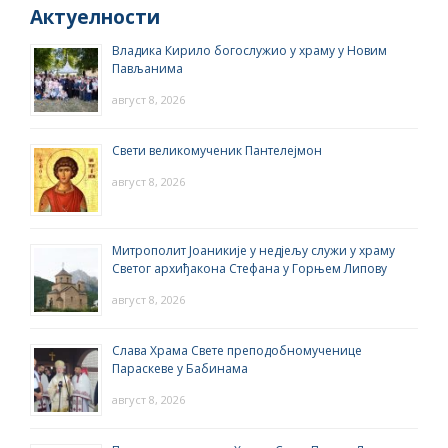
Актуелности
Владика Кирило богослужио у храму у Новим
Пављанима
август 8, 2026
Свети великомученик Пантелејмон
август 8, 2026
Митрополит Јоаникије у недјељу служи у храму
Светог архиђакона Стефана у Горњем Липову
август 8, 2026
Слава Храма Свете преподобномученице
Параскеве у Бабинама
август 8, 2026