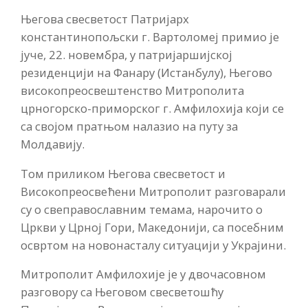
Његова свесветост Патријарх
константинопољски г. Вартоломеј примио је
јуче, 22. новембра, у патријаршијској
резиденцији на Фанару (Истанбулу), Његово
високопреосвештенство Митрополита
црногорско-приморског г. Амфилохија који се
са својом пратњом налазио на путу за
Молдавију.
Том приликом Његова свесветост и
Високопреосвећени Митрополит разговарали
су о свеправославним темама, нарочито о
Цркви у Црној Гори, Македонији, са посебним
освртом на новонасталу ситуацији у Украјини.
Митрополит Амфилохије је у двочасовном
разговору са Његовом свесветошћу