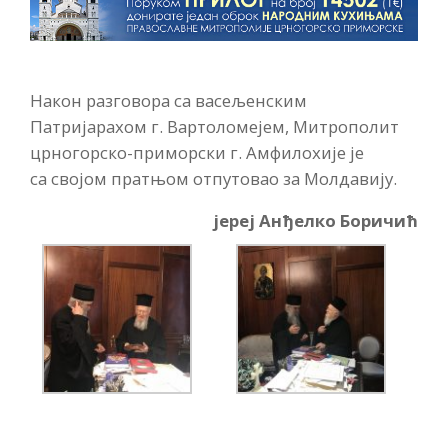
Након разговора са васељенским
Патријарахом г. Вартоломејем, Митрополит
црногорско-приморски г. Амфилохије је
са својом пратњом отпутовао за Молдавију.
јереј Анђелко Боричић