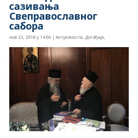
сазивања
Свеправославног
сабора
нов 23, 2018 у 14:06
|
Актуелности
,
Догађаји
,