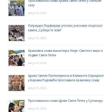
Прослављена слава Храма Свете Петке у Лапљем
селу
август 8, 2026
Патријарх Порфирије угостио учеснике спортског
кампа „Србија те зове“
август 8, 2026
Храмовна слава манастира Улије: Светлост вере и
подвиг Свете Петке
август 8, 2026
Црква Светих Пантелејмона и Климента Охридског
у Барама Радовића прославила храмовну славу
август 8, 2026
Прослављена слава Цркве Свете Петке у Сутомору
август 8, 2026