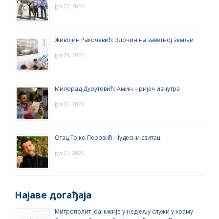
јул 27, 2026
Живојин Ракочевић: Злочин на заветној земљи
јул 24, 2026
Милорад Дурутовић: Амин – ријеч изнутра
јул 21, 2026
Отац Гојко Перовић: Чудесни свитац
јул 21, 2026
Најаве догађаја
Митрополит Јоаникије у недјељу служи у храму