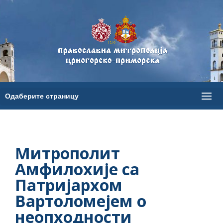
Митрополит
Амфилохије са
Патријархом
Вартоломејем о
неопходности